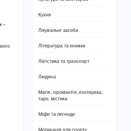
Кухня
т
к —
Лікувальні засоби
Література та книжки
євого
Логістика та транспорт
Людина
Магія, хіромантія, езотерика,
таро, містика
Міфи та легенди
Мотивація для спорту