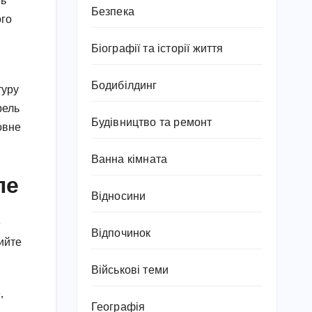
ть
Безпека
ого
Біографії та історії життя
Бодибілдинг
туру
рель
Будівництво та ремонт
овне
Ванна кімната
ле
Відносини
е
Відпочинок
мийте
Військові теми
,
Географія