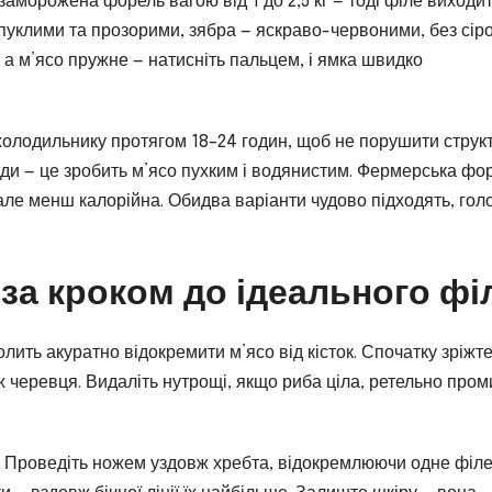
аморожена форель вагою від 1 до 2,5 кг — тоді філе виходи
опуклими та прозорими, зябра — яскраво-червоними, без сір
 а м’ясо пружне — натисніть пальцем, і ямка швидко
олодильнику протягом 18–24 годин, щоб не порушити струк
оди — це зробить м’ясо пухким і водянистим. Фермерська фо
але менш калорійна. Обидва варіанти чудово підходять, гол
 за кроком до ідеального фі
олить акуратно відокремити м’ясо від кісток. Спочатку зріжт
вж черевця. Видаліть нутрощі, якщо риба ціла, ретельно про
. Проведіть ножем уздовж хребта, відокремлюючи одне філе