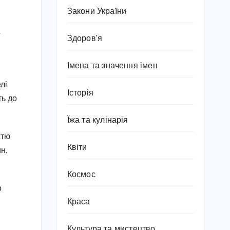
Закони України
у
Здоров'я
Імена та значення імен
лі.
Історія
ть до
Їжа та кулінарія
стю
Квіти
н.
Космос
о
Краса
Культура та мистецтво