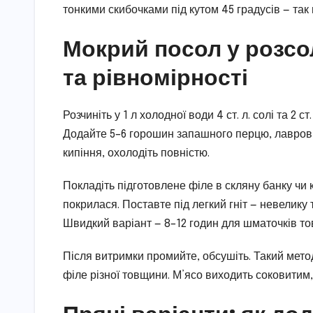
тонкими скибочками під кутом 45 градусів — та
Мокрий посол у розсо
та рівномірності
Розчиніть у 1 л холодної води 4 ст. л. солі та 2 
Додайте 5–6 горошин запашного перцю, лавровий
кипіння, охолодіть повністю.
Покладіть підготовлене філе в скляну банку чи
покрилася. Поставте під легкий гніт — невелику 
Швидкий варіант — 8–12 годин для шматочків т
Після витримки промийте, обсушіть. Такий мет
філе різної товщини. М’ясо виходить соковитим, 