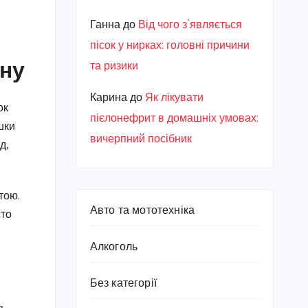
Ганна
до
Від чого з’являється
пісок у нирках: головні причини
нну
та ризики
Карина
до
Як лікувати
ок
пієлонефрит в домашніх умовах:
шки
вичерпний посібник
д,
тою.
Авто та мототехніка
сто
Алкоголь
Без категорії