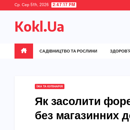
Skip
Ср. Сер 5th, 2026
2:47:19 PM
to
Kokl.Ua
content
САДІВНИЦТВО ТА РОСЛИНИ
ЗДОРОВ’
ЇЖА ТА КУЛІНАРІЯ
Як засолити фор
без магазинних 