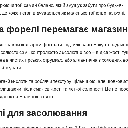
рюючи той самий баланс, який змушує забути про будь-які
 де кожен етап відчувається як маленьке таїнство на кухні.
а форелі перемагає магази
 яскравим кольором фосфати, підсилювачі смаку та надлиш
асолюєте самі, контролюєте абсолютно все — від свіжості ту
а в чистих гірських струмках, або атлантична з холодних во
 зіпсувати.
га-3 кислоти та роблячи текстуру щільнішою, але шовковис
залишаючи післясмак свіжості та легкої солоності. Це не про
іданок на маленьке свято.
лі для засолювання