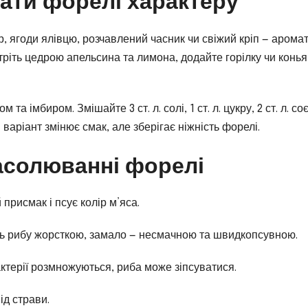
дати форелі характеру
, ягоди ялівцю, розчавлений часник чи свіжий кріп — арома
ріть цедрою апельсина та лимона, додайте горілку чи конья
та імбиром. Змішайте 3 ст. л. солі, 1 ст. л. цукру, 2 ст. л. со
варіант змінює смак, але зберігає ніжність форелі.
асолюванні форелі
присмак і псує колір м’яса.
ть рибу жорсткою, замало — несмачною та швидкопсувною.
ктерії розмножуються, риба може зіпсуватися.
ід страви.