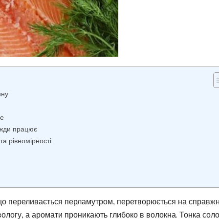
нну
ле
вжди працює
та рівномірності
 що переливається перламутром, перетворюється на справжн
 вологу, а аромати проникають глибоко в волокна. Тонка соло