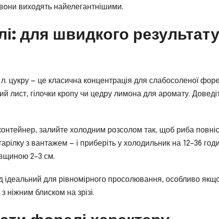
к вони виходять найелегантнішими.
лі: для швидкого результат
ст. л. цукру — це класична концентрація для слабосоленої форе
 лист, гілочки кропу чи цедру лимона для аромату. Доведі
 контейнер, залийте холодним розсолом так, щоб риба повні
тарілку з вантажем — і приберіть у холодильник на 12–36 годи
овщиною 2–3 см.
од ідеальний для рівномірного просолювання, особливо якщ
з ніжним блиском на зрізі.