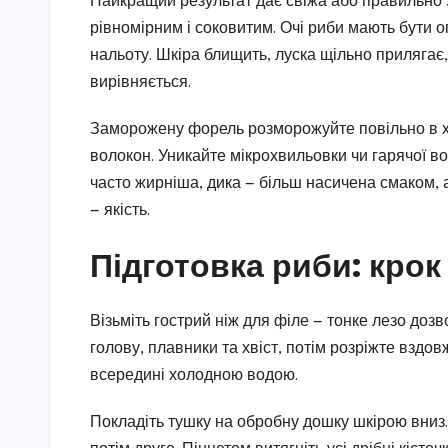
Найкращий результат дає свіжа або правильно з
рівномірним і соковитим. Очі риби мають бути 
нальоту. Шкіра блищить, луска щільно прилягає,
вирівняється.
Заморожену форель розморожуйте повільно в х
волокон. Уникайте мікрохвильовки чи гарячої в
часто жирніша, дика — більш насичена смаком, 
— якість.
Підготовка риби: крок
Візьміть гострий ніж для філе — тонке лезо дозв
голову, плавники та хвіст, потім розріжте вздо
всередині холодною водою.
Покладіть тушку на обробну дошку шкірою вниз