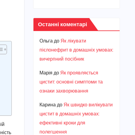
Останні коментарі
Ольга
до
Як лікувати
пієлонефрит в домашніх умовах:
вичерпний посібник
Марiя
до
Як проявляється
цистит: основні симптоми та
ознаки захворювання
Карина
до
Як швидко вилікувати
цистит в домашніх умовах:
ефективні кроки для
ій
полегшення
ність