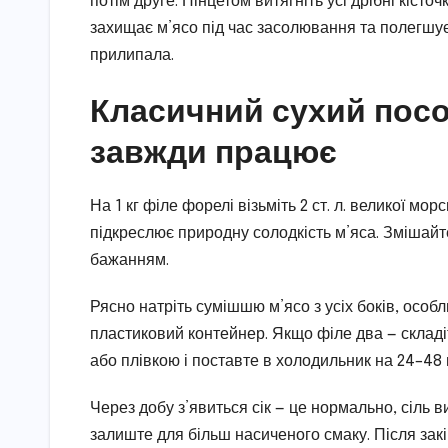
потім друге. Пінцетом витягніть усі дрібні кісто
захищає м’ясо під час засолювання та полегшу
прилипала.
Класичний сухий посо
завжди працює
На 1 кг філе форелі візьміть 2 ст. л. великої морс
підкреслює природну солодкість м’яса. Змішайт
бажанням.
Рясно натріть сумішшю м’ясо з усіх боків, особл
пластиковий контейнер. Якщо філе два — складі
або плівкою і поставте в холодильник на 24–48
Через добу з’явиться сік — це нормально, сіль 
залиште для більш насиченого смаку. Після зак