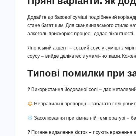
Пряні варіанти: як до
Додайте до базової суміші подрібнений коріандр
стане багатшим. Для скандинавського стилю нат
алкоголь прискорює процес і додає пікантності.
Японський акцент — соєвий соус у суміші з міріном 
соусу — вийде делікатес з умамі-нотками. Кожен 
Типові помилки при з
?
Використання йодованої солі — дає металевий 
Неправильні пропорції — забагато солі роби
Засолювання при кімнатній температурі — ба
?
Погане видалення кісток — псують враження в