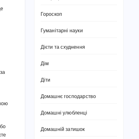
ще
Гороскоп
Гуманітарні науки
Дієти та схуднення
Дім
 за
Діти
Домашнє господарство
шкою
Домашні улюбленці
або
Домашній затишок
жте