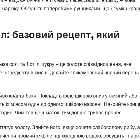
чки — вздовж бічної лінії їх найбільше. Залиште шкіру — вона
є нарізку. Обсушіть паперовими рушниками, щоб суміш кра
л: базовий рецепт, який
ької солі та 1 ст. л. цукру — це золоте співвідношення, яке
е інгредієнти в мисці, додайте свіжомелений чорний перець
иво краї та боки. Покладіть філе шкірою вниз у скляний або
ть їх м’ясом один до одного, шкірою назовні. Накрийте кри
 годин. Чим товще шматок, тим довше триває процес.
витягує вологу. Злийте його, якщо хочете слабосолону рибу, 
інчення промийте філе під холодною водою, обсушіть і нарі