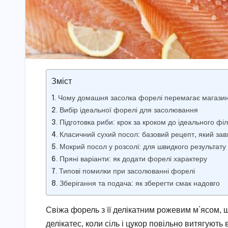
Зміст
Чому домашня засолка форелі перемагає магази
Вибір ідеальної форелі для засолювання
Підготовка риби: крок за кроком до ідеального фі
Класичний сухий посол: базовий рецепт, який за
Мокрий посол у розсолі: для швидкого результату 
Пряні варіанти: як додати форелі характеру
Типові помилки при засолюванні форелі
Зберігання та подача: як зберегти смак надовго
Свіжа форель з її делікатним рожевим м’ясом,
делікатес, коли сіль і цукор повільно витягують