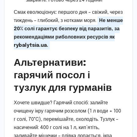
закрийте. Готово через 24 години!
Смак еволюціонує: першого дня – свіжий, через
тиждень – глибокий, з нотками моря.
Не менше
20% солі гарантує безпеку від паразитів, за
рекомендаціями риболовних ресурсів як
rybalytsia.ua.
Альтернативи:
гарячий посол і
тузлук для гурманів
Хочете швидше? Гарячий спосіб: залийте
очищену ікру гарячим розсолом (1 л води + 100
г солі, 70°C), перемішайте, охолодіть. Тузлук –
насичений: 400 г солі на 1 л, кип’ятіть,
заливайте мішечки – плівка лопається, ікра