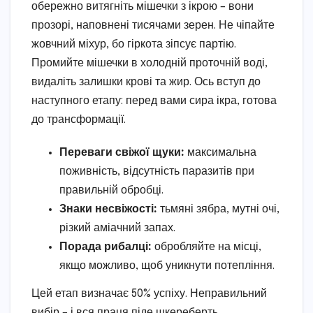
обережно витягніть мішечки з ікрою – вони
прозорі, наповнені тисячами зерен. Не чіпайте
жовчний міхур, бо гіркота зіпсує партію.
Промийте мішечки в холодній проточній воді,
видаліть залишки крові та жир. Ось вступ до
наступного етапу: перед вами сира ікра, готова
до трансформації.
Переваги свіжої щуки:
максимальна
поживність, відсутність паразитів при
правильній обробці.
Знаки несвіжості:
тьмяні зябра, мутні очі,
різкий аміачний запах.
Порада рибалці:
обробляйте на місці,
якщо можливо, щоб уникнути потепління.
Цей етап визначає 50% успіху. Неправильний
вибір – і вся праця піде шкереберть.