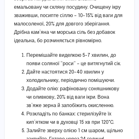
емальовану чи скляну посудину. Очищену ікру
зваживши, посипте сіллю – 10-15% від ваги для
малосоленої, 20% для довгого зберігання.
Дрібна кам’яна чи морська сіль без добавок
ідеальна, бо розчиняється рівномірно.
Перемішайте виделкою 5-7 хвилин, до
появи соляної “роси” – це витягнутий сік.
Дайте настоятися 20-40 хвилин у
холодильнику, періодично помішуючи.
Додайте олію: рафіновану соняшникову
чи оливкову, 20% від ваги ікри. Вона
зв’яже зерна й запобіжить окисленню.
Розкладіть по банках: стерилізуйте їх
кип’ятком чи в духовці 15 хв при 120°C.
Залийте зверху олією 1 см шаром, щільно