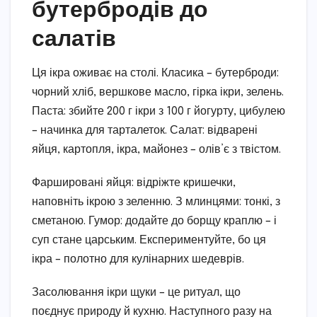
бутербродів до
салатів
Ця ікра оживає на столі. Класика – бутерброди:
чорний хліб, вершкове масло, гірка ікри, зелень.
Паста: збийте 200 г ікри з 100 г йогурту, цибулею
– начинка для тарталеток. Салат: відварені
яйця, картопля, ікра, майонез – олів’є з твістом.
Фаршировані яйця: відріжте кришечки,
наповніть ікрою з зеленню. З млинцями: тонкі, з
сметаною. Гумор: додайте до борщу краплю – і
суп стане царським. Експериментуйте, бо ця
ікра – полотно для кулінарних шедеврів.
Засолювання ікри щуки – це ритуал, що
поєднує природу й кухню. Наступного разу на