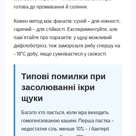
готова до промивання й соління.
Кожен метод має фанатів: сухий – для ніжності,
гарячий – для стійкості. Експериментуйте, але
пам’ятайте про паразитів: у щуці можливий
дифілоботріоз, тож заморозьте рибу спершу на
-18°C добу, якщо сумніваєтеся у свіжості.
Типові помилки при
засолюванні ікри
щуки
Багато хто лається, коли ікра виходить
гомогенізованою кашею. Перша пастка –
недостатня сіль: менше 10% – і бактерії