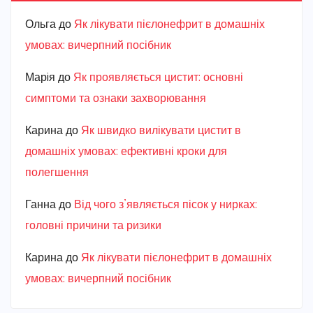
Ольга
до
Як лікувати пієлонефрит в домашніх
умовах: вичерпний посібник
Марiя
до
Як проявляється цистит: основні
симптоми та ознаки захворювання
Карина
до
Як швидко вилікувати цистит в
домашніх умовах: ефективні кроки для
полегшення
Ганна
до
Від чого з’являється пісок у нирках:
головні причини та ризики
Карина
до
Як лікувати пієлонефрит в домашніх
умовах: вичерпний посібник