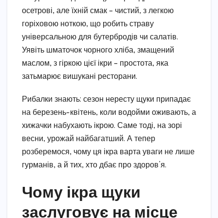
осетрові, але їхній смак – чистий, з легкою
горіховою ноткою, що робить страву
універсальною для бутербродів чи салатів.
Уявіть шматочок чорного хліба, змащений
маслом, з гіркою цієї ікри – простота, яка
затьмарює вишукані ресторани.
Рибалки знають: сезон нересту щуки припадає
на березень-квітень, коли водойми оживають, а
хижачки набухають ікрою. Саме тоді, на зорі
весни, урожай найбагатший. А тепер
розберемося, чому ця ікра варта уваги не лише
гурманів, а й тих, хто дбає про здоров’я.
Чому ікра щуки
заслуговує на місце