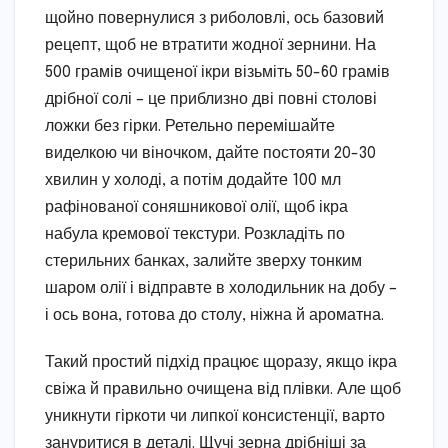
щойно повернулися з риболовлі, ось базовий
рецепт, щоб не втратити жодної зернини. На
500 грамів очищеної ікри візьміть 50-60 грамів
дрібної солі – це приблизно дві повні столові
ложки без гірки. Ретельно перемішайте
виделкою чи віночком, дайте постояти 20-30
хвилин у холоді, а потім додайте 100 мл
рафінованої соняшникової олії, щоб ікра
набула кремової текстури. Розкладіть по
стерильних банках, залийте зверху тонким
шаром олії і відправте в холодильник на добу –
і ось вона, готова до столу, ніжна й ароматна.
Такий простий підхід працює щоразу, якщо ікра
свіжа й правильно очищена від плівки. Але щоб
уникнути гіркоти чи липкої консистенції, варто
зануритися в деталі. Щучі зерна дрібніші за