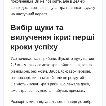
поколіннями. Ви не повірите, але в деяких
селах досі вірять, що щуча ікра приносить удачу
на наступний нерест.
Вибір щуки та
вилучення ікри: перші
кроки успіху
Усе починається з рибини. Шукайте щуку вагою
2-5 кг – у таких самках ікра найякісніша, зерна
рівномірні, без жовчі. Зябра яскраво-червоні,
очі прозорі, живіт м’який, але не роздутий.
Свіжість – ключ: ікра з риби, що лежала добу,
вже втрачає пружність і набуває присмаку.
Розпоріть живіт від анального плавця до зябр,