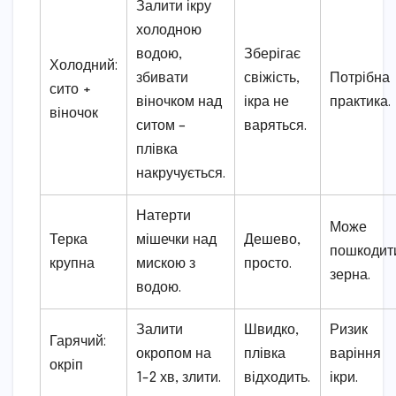
Залити ікру
холодною
водою,
Зберігає
Холодний:
збивати
свіжість,
Потрібна
сито +
віночком над
ікра не
практика.
віночок
ситом –
варяться.
плівка
накручується.
Натерти
Може
Терка
мішечки над
Дешево,
пошкодит
крупна
мискою з
просто.
зерна.
водою.
Залити
Швидко,
Ризик
Гарячий:
окропом на
плівка
варіння
окріп
1-2 хв, злити.
відходить.
ікри.