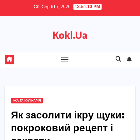
Skip
Сб. Сер 8th, 2026
12:51:11 PM
to
content
Kokl.Ua
ЇЖА ТА КУЛІНАРІЯ
Як засолити ікру щуки:
покроковий рецепт і