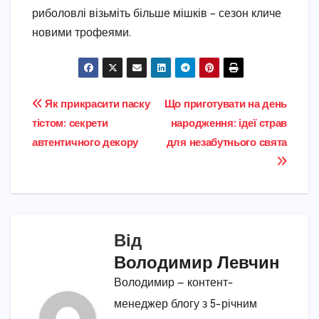
риболовлі візьміть більше мішків – сезон кличе
новими трофеями.
Навігація
Як прикрасити паску
Що приготувати на день
тістом: секрети
народження: ідеї страв
записів
автентичного декору
для незабутнього свята
Від
Володимир Левчин
Володимир — контент-
менеджер блогу з 5-річним