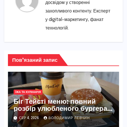
досвідом у створенні
захопливого контенту. Експерт
у digital-маркетингу, фанат
технологій.
Пов’язаний запис
ЇЖА ТА КУЛІНАРІЯ
Біг Тейсті меню: повний
розбір улюбленого бургера
McDonald’s
СЕР 4, 2026
ВОЛОДИМИР ЛЕВЧИН