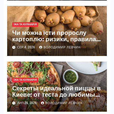
ЇЖА ТА КУЛІНАРІЯ
Чи можна їсти пророслу
картоплю: ризики, правила
та безпечні способи
СЕР 4, 2026
ВОЛОДИМИР ЛЕВЧИН
ЇЖА ТА КУЛІНАРІЯ
Секреты идеальной пиццы в
Киеве: от теста до любимых
начинок
ЛИП 26, 2026
ВОЛОДИМИР ЛЕВЧИН