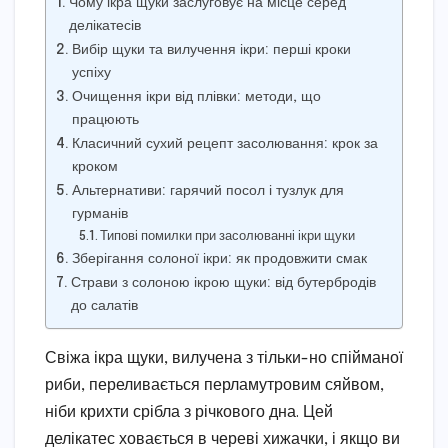
Чому ікра щуки заслуговує на місце серед
делікатесів
Вибір щуки та вилучення ікри: перші кроки
успіху
Очищення ікри від плівки: методи, що
працюють
Класичний сухий рецепт засолювання: крок за
кроком
Альтернативи: гарячий посол і тузлук для
гурманів
Типові помилки при засолюванні ікри щуки
Зберігання солоної ікри: як продовжити смак
Страви з солоною ікрою щуки: від бутербродів
до салатів
Свіжа ікра щуки, вилучена з тільки-но спійманої
риби, переливається перламутровим сяйвом,
ніби крихти срібла з річкового дна. Цей
делікатес ховається в череві хижачки, і якщо ви