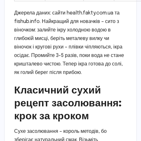
Джерела даних: сайти health.fakty.com.ua та
fishub.info. Найкращий для новачків – сито з
віночком: залийте ікру холодною водою в
глибокій мисці, беріть металеву вилку чи
віночок і кругові рухи – плівки чіпляються, ікра
осідає. Промийте 3-5 разів, поки вода не стане
кришталево чистою. Тепер ікра готова до солі,
як голий берег після прибою.
Класичний сухий
рецепт засолювання:
крок за кроком
Сухе засолювання – король методів, бо
зберігає натуральний смак. Візьміть