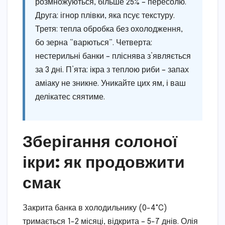
розмножуються, більше 25% – пересолю.
Друга: ігнор плівки, яка псує текстуру.
Третя: тепла обробка без охолодження,
бо зерна “варються”. Четверта:
нестерильні банки – пліснява з’являється
за 3 дні. П’ята: ікра з теплою риби – запах
аміаку не зникне. Уникайте цих ям, і ваш
делікатес сяятиме.
Зберігання солоної
ікри: як продовжити
смак
Закрита банка в холодильнику (0-4°C)
тримається 1-2 місяці, відкрита – 5-7 днів. Олія