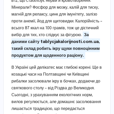
B12, що стабілізує нерви й кровотворення.
Мінерали? Фосфор для мозку, калій для тиску,
магній для релаксу, цинк для імунітету, залізо
проти анемії, йод для щитовидки. Калорійність –
всього 87 ккал на 100 грамів, тож це дієтичний
вибір для тих, хто слідкує за фігурою.
За
даними сайту tablycjakalorijnosti.com.ua,
такий склад робить ікру щуки повноцінним
продуктом для щоденного раціону.
В Україні цей делікатес має глибокі корені. Ще в
козацькі часи на Полтавщині чи Київщині
рибалки засолювали ікру в бочках, додаючи до
святкового столу – від Різдва до Великодня.
Сьогодні, з урахуванням екологічних норм,
вилов регулюється, але домашнє засолювання
лишається традицією, що передається