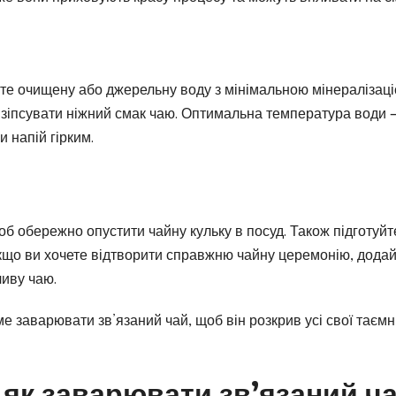
йте очищену або джерельну воду з мінімальною мінералізаці
зіпсувати ніжний смак чаю. Оптимальна температура води 
 напій гірким.
об обережно опустити чайну кульку в посуд. Також підготуйт
кщо ви хочете відтворити справжню чайну церемонію, дода
ливу чаю.
ме заварювати зв’язаний чай, щоб він розкрив усі свої таємн
 як заварювати зв’язаний ч