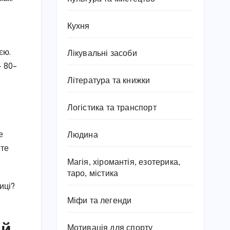
Кухня
єю.
Лікувальні засоби
— 80–
Література та книжки
Логістика та транспорт
е
Людина
йте
Магія, хіромантія, езотерика,
таро, містика
иці?
Міфи та легенди
ай
Мотивація для спорту