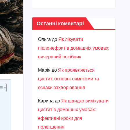
Останні коментарі
Ольга
до
Як лікувати
пієлонефрит в домашніх умовах:
вичерпний посібник
Марiя
до
Як проявляється
цистит: основні симптоми та
ознаки захворювання
Карина
до
Як швидко вилікувати
цистит в домашніх умовах:
ефективні кроки для
полегшення