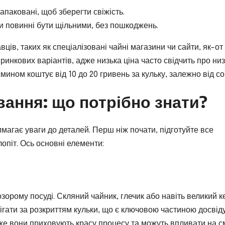
апаковані, щоб зберегти свіжість.
ки повинні бути щільними, без пошкоджень.
ців, таких як спеціалізовані чайні магазини чи сайти, як-от
инкових варіантів, адже низька ціна часто свідчить про низ
мином коштує від 10 до 20 гривень за кульку, залежно від со
вання: що потрібно знати?
магає уваги до деталей. Перш ніж почати, підготуйте все
лопіт. Ось основні елементи:
зорому посуді. Скляний чайник, глечик або навіть великий к
ігати за розкриттям кульки, що є ключовою частиною досвіду
же вони приховують красу процесу та можуть впливати на с