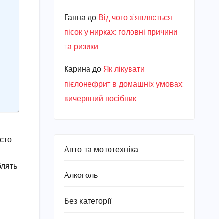
Ганна
до
Від чого з’являється
пісок у нирках: головні причини
та ризики
Карина
до
Як лікувати
пієлонефрит в домашніх умовах:
вичерпний посібник
осто
Авто та мототехніка
блять
Алкоголь
Без категорії