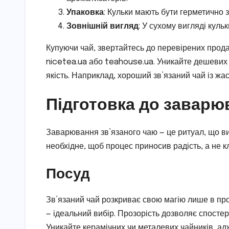
Упаковка
: Кульки мають бути герметично з
Зовнішній вигляд
: У сухому вигляді куль
Купуючи чай, звертайтесь до перевірених продав
nicetea.ua або teahouse.ua. Уникайте дешевих р
якість. Наприклад, хороший зв’язаний чай із жас
Підготовка до заварю
Заварювання зв’язаного чаю — це ритуал, що ви
необхідне, щоб процес приносив радість, а не к
Посуд
Зв’язаний чай розкриває свою магію лише в про
— ідеальний вибір. Прозорість дозволяє спостер
Уникайте керамічних чи металевих чайників, ад