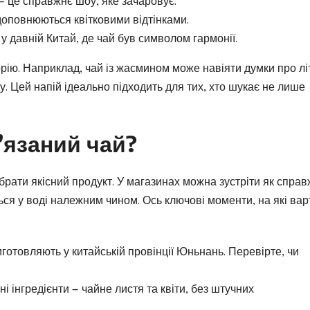
 — це справжнє шоу, яке зачаровує.
 доповнюються квітковими відтінками.
 у давній Китай, де чай був символом гармонії.
рію. Наприклад, чай із жасмином може навіяти думки про лі
. Цей напій ідеально підходить для тих, хто шукає не лише
’язаний чай?
брати якісний продукт. У магазинах можна зустріти як справ
ться у воді належним чином. Ось ключові моменти, на які вар
готовляють у китайській провінції Юньнань. Перевірте, чи
ні інгредієнти — чайне листя та квіти, без штучних