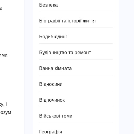
Безпека
х
Біографії та історії життя
Бодибілдинг
Будівництво та ремонт
ими:
Ванна кімната
Відносини
Відпочинок
у, і
розум
Військові теми
Географія