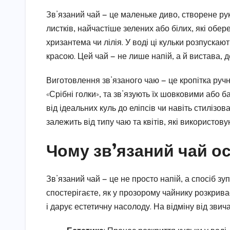
Зв’язаний чай — це маленьке диво, створене ру
листків, найчастіше зелених або білих, які обе
хризантема чи лілія. У воді ці кульки розпуска
красою. Цей чай — не лише напій, а й вистава, 
Виготовлення зв’язаного чаю — це кропітка ручн
«Срібні голки», та зв’язують їх шовковими або 
від ідеальних куль до еліпсів чи навіть стилізо
залежить від типу чаю та квітів, які використову
Чому зв’язаний чай о
Зв’язаний чай — це не просто напій, а спосіб зу
спостерігаєте, як у прозорому чайнику розкрив
і дарує естетичну насолоду. На відміну від звич