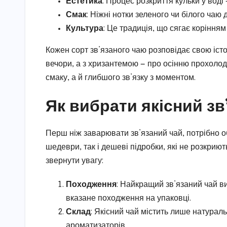
Естетика
: Процес розкриття кульки у воді
Смак
: Ніжні нотки зеленого чи білого чаю
Культура
: Це традиція, що сягає корінням
Кожен сорт зв’язаного чаю розповідає свою істо
вечори, а з хризантемою — про осінню прохолоду
смаку, а й глибшого зв’язку з моментом.
Як вибрати якісний зв
Перш ніж заварювати зв’язаний чай, потрібно о
шедеври, так і дешеві підробки, які не розкрию
звернути увагу:
Походження
: Найкращий зв’язаний чай ви
вказане походження на упаковці.
Склад
: Якісний чай містить лише натураль
ароматизаторів.