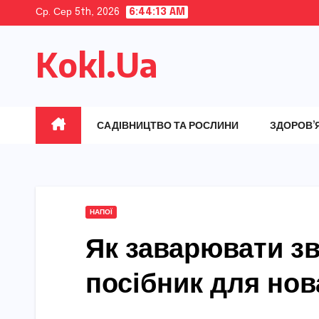
Skip
Ср. Сер 5th, 2026
6:44:14 AM
to
Kokl.Ua
content
САДІВНИЦТВО ТА РОСЛИНИ
ЗДОРОВ’
НАПОЇ
Як заварювати зв
посібник для нов