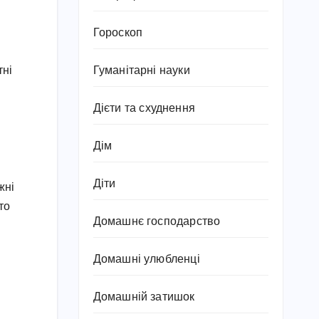
Гороскоп
тні
Гуманітарні науки
Дієти та схуднення
Дім
Діти
жні
то
Домашнє господарство
Домашні улюбленці
Домашній затишок