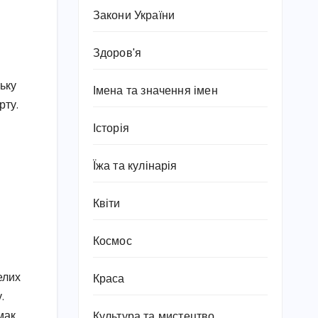
Закони України
Здоров'я
ьку
Імена та значення імен
рту.
Історія
Їжа та кулінарія
Квіти
Космос
елих
Краса
.
мак.
Культура та мистецтво