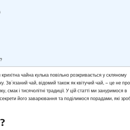
й
я?
крихітна чайна кулька повільно розкривається у скляному
ку. Зв’язаний чай, відомий також як квітучий чай, — це не пр
, смак і тисячолітні традиції. У цій статті ми зануримося в
о секрети його заварювання та поділимося порадами, які зро
?