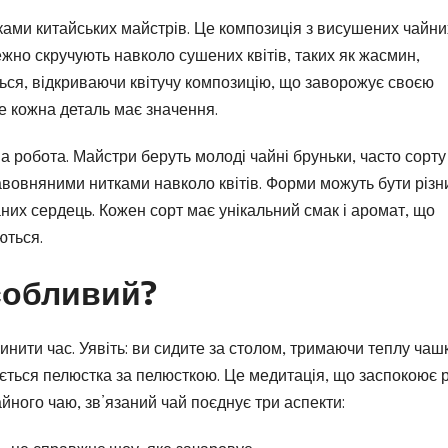
ками китайських майстрів. Це композиція з висушених чайни
режно скручують навколо сушених квітів, таких як жасмин,
ються, відкриваючи квітучу композицію, що заворожує своєю
де кожна деталь має значення.
а робота. Майстри беруть молоді чайні бруньки, часто сорту
бавовняними нитками навколо квітів. Форми можуть бути різн
ваних сердець. Кожен сорт має унікальний смак і аромат, що
ються.
собливий?
пинити час. Уявіть: ви сидите за столом, тримаючи теплу чашк
ається пелюстка за пелюсткою. Це медитація, що заспокоює 
айного чаю, зв’язаний чай поєднує три аспекти: