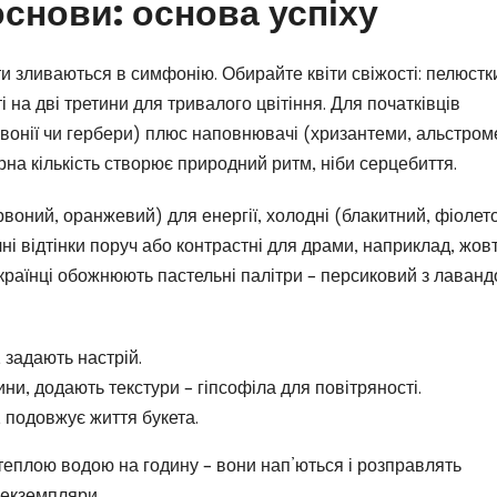
 основи: основа успіху
ти зливаються в симфонію. Обирайте квіти свіжості: пелюстк
і на дві третини для тривалого цвітіння. Для початківців
півонії чи гербери) плюс наповнювачі (хризантеми, альстроме
на кількість створює природний ритм, ніби серцебиття.
ервоний, оранжевий) для енергії, холодні (блакитний, фіолет
ні відтінки поруч або контрастні для драми, наприклад, жов
українці обожнюють пастельні палітри – персиковий з лаванд
, задають настрій.
ни, додають текстури – гіпсофіла для повітряності.
, подовжує життя букета.
з теплою водою на годину – вони нап’ються і розправлять
 екземпляри.