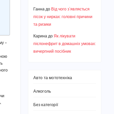
Ганна
до
Від чого з’являється
пісок у нирках: головні причини
та ризики
Карина
до
Як лікувати
му –
пієлонефрит в домашніх умовах:
вичерпний посібник
чною
ть
ного
Авто та мототехніка
Алкоголь
ючи
.
Без категорії