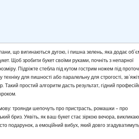
пани, що вигинаються дугою, і пишна зелень, яка додає об’є
укет. Щоб зробити букет своїми руками, почніть з непарної
д розміру. Підріжте стебла під кутом гострим ножем під прото
у техніку для пишності або паралельну для строгості, зв’яжі
р. Такий простий алгоритм дасть результат, гідний професій
кроком.
 мову: троянди шепочуть про пристрасть, ромашки – про
ський бриз. Уявіть, як ваш букет стає зіркою вечора, виклика
сто подарунок, а емоційний вибух, який довго згадуватимуть