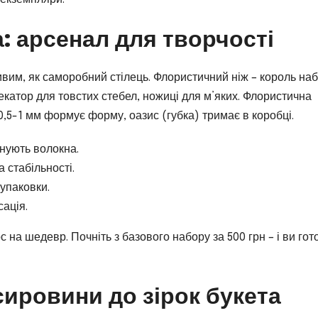
: арсенал для творчості
ивим, як саморобний стілець. Флористичний ніж – король наб
Секатор для товстих стебел, ножиці для м’яких. Флористична
 0,5-1 мм формує форму, оазис (губка) тримає в коробці.
йнують волокна.
а стабільності.
 упаковки.
сація.
 на шедевр. Почніть з базового набору за 500 грн – і ви гот
 сировини до зірок букета