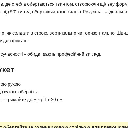
ів, де стебла обертаються гвинтом, створюючи щільну форм
під 90° кутом, обертаючи композицію. Результат – ідеальна 
вно, як солдати в строю, вертикально чи горизонтально. Швид
 для фіксації.
сучасності – обидві дають професійний вигляд.
укет
вою рукою.
 кутом, оберніть.
ь – тримайте діаметр 15-20 см.
: обертайте за годинниковою стрілкою для правої руки