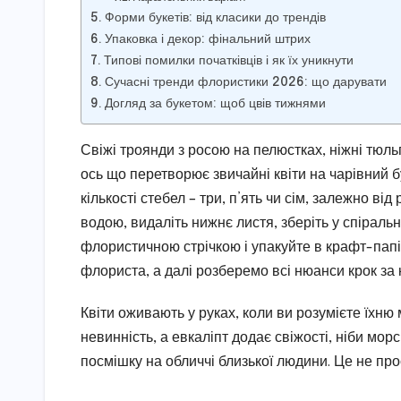
Форми букетів: від класики до трендів
Упаковка і декор: фінальний штрих
Типові помилки початківців і як їх уникнути
Сучасні тренди флористики 2026: що дарувати
Догляд за букетом: щоб цвів тижнями
Свіжі троянди з росою на пелюстках, ніжні тюль
ось що перетворює звичайні квіти на чарівний б
кількості стебел – три, п’ять чи сім, залежно ві
водою, видаліть нижнє листя, зберіть у спіральн
флористичною стрічкою і упакуйте в крафт-папі
флориста, а далі розберемо всі нюанси крок за 
Квіти оживають у руках, коли ви розумієте їхню
невинність, а евкаліпт додає свіжості, ніби мор
посмішку на обличчі близької людини. Це не про