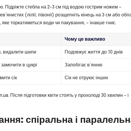
рю. Підріжте стебла на 2-3 см під водою гострим ножем –
в’янистих (лілії, півонії) розщепніть кінець на 3 см або обп
, яке торкатиметься води чи пакування, – інакше гниє.
Чому це важливо
м, видалити шипи
Подовжує життя до 10 днів
 замочити в цукрі
Запобігає в’янню
мити сік
Сік не отруює інших
ua. Після підготовки квіти стоять у прохолоді 30 хвилин – і
ання: спіральна і паралельн