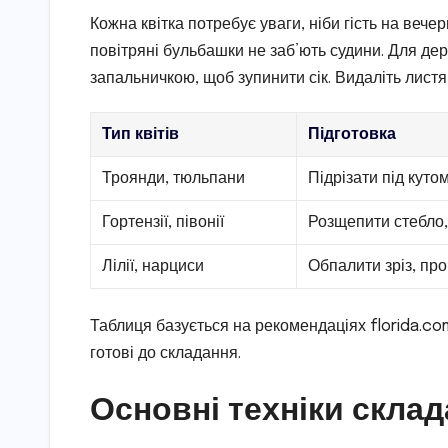
Кожна квітка потребує уваги, ніби гість на вече
повітряні бульбашки не заб’ють судини. Для дере
запальничкою, щоб зупинити сік. Видаліть листя
Тип квітів
Підготовка
Троянди, тюльпани
Підрізати під куто
Гортензії, півонії
Розщепити стебло,
Лілії, нарциси
Обпалити зріз, про
Таблиця базується на рекомендаціях florida.com.
готові до складання.
Основні техніки склад