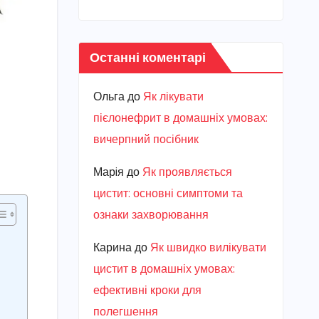
Останні коментарі
Ольга
до
Як лікувати
пієлонефрит в домашніх умовах:
вичерпний посібник
Марiя
до
Як проявляється
цистит: основні симптоми та
ознаки захворювання
Карина
до
Як швидко вилікувати
цистит в домашніх умовах:
ефективні кроки для
полегшення