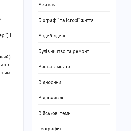
Безпека
и
Біографії та історії життя
рії) і
Бодибілдинг
Будівництво та ремонт
овий)
тий з
Ванна кімната
овим,
Відносини
Відпочинок
Військові теми
Географія