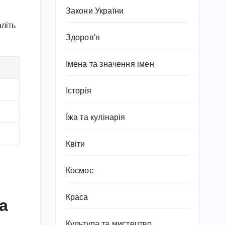
Закони України
аліть
Здоров'я
Імена та значення імен
Історія
Їжа та кулінарія
Квіти
Космос
Краса
а
Культура та мистецтво