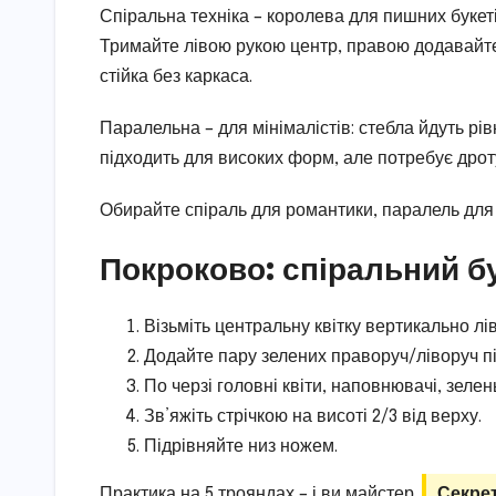
Спіральна техніка – королева для пишних букет
Тримайте лівою рукою центр, правою додавайте 
стійка без каркаса.
Паралельна – для мінімалістів: стебла йдуть рі
підходить для високих форм, але потребує дроту
Обирайте спіраль для романтики, паралель для 
Покроково: спіральний б
Візьміть центральну квітку вертикально лі
Додайте пару зелених праворуч/ліворуч під
По черзі головні квіти, наповнювачі, зелен
Зв’яжіть стрічкою на висоті 2/3 від верху.
Підрівняйте низ ножем.
Практика на 5 трояндах – і ви майстер.
Секрет