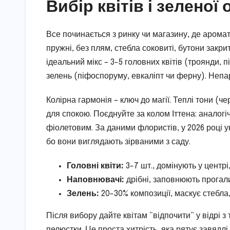
Вибір квітів і зеленої
Все починається з ринку чи магазину, де арома
пружні, без плям, стебла соковиті, бутони закрит
ідеальний мікс – 3-5 головних квітів (троянди, 
зелень (піфоспоруму, евкаліпт чи ферну). Непар
Колірна гармонія – ключ до магії. Теплі тони (ч
для спокою. Поєднуйте за колом Іттена: аналогіч
фіолетовим. За даними флористів, у 2026 році 
бо вони виглядають зірваними з саду.
Головні квіти:
3-7 шт., домінують у центрі
Наповнювачі:
дрібні, заповнюють прогали
Зелень:
20-30% композиції, маскує стебла
Після вибору дайте квітам “відпочити” у відрі 
пелюстки. Це проста хитрість, яка рятує завядлі