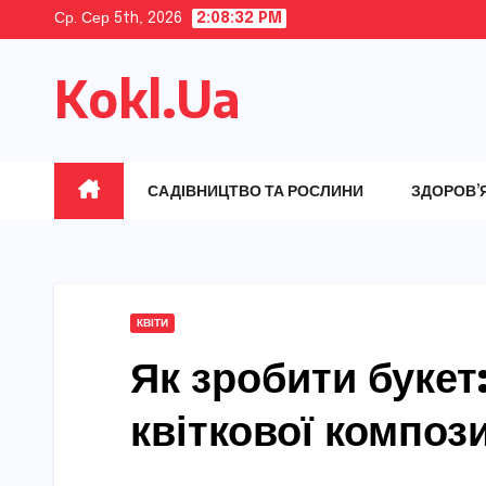
Skip
Ср. Сер 5th, 2026
2:08:33 PM
to
Kokl.Ua
content
САДІВНИЦТВО ТА РОСЛИНИ
ЗДОРОВ’
КВІТИ
Як зробити букет
квіткової компози