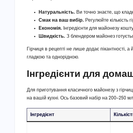
Натуральність.
Ви точно знаєте, що кладе
Смак на ваш вибір.
Регулюйте кількість г
Економія.
Інгредієнти для майонезу кошту
Швидкість.
З блендером майонез готуєтьс
Гірчиця в рецепті не лише додає пікантності, а
гладкою та однорідною.
Інгредієнти для дома
Для приготування класичного майонезу з гірчице
на вашій кухні. Ось базовий набір на 200–250 мл
Інгредієнт
Кількіс