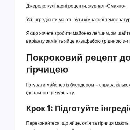
Джерело: кулінарні рецепти, журнал «Смачно».
Усі інгредієнти мають бути кімнатної температ
Якщо хочете зробити майонез легшим, змішайте 
варіанту замініть яйце аквафабою (рідиною з-під
Покроковий рецепт д
гірчицею
Готувати майонез із блендером — справа кількох
ідеального результату.
Крок 1: Підготуйте інгред
Переконайтеся, що яйце, олія та гірчиця мають 