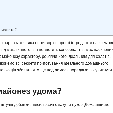
 шматочка?
лінарна магія, яка перетворює прості інгредієнти на кремов
 від магазинного, він не містить консервантів, має насичени
ає майонезу характеру, роблячи його ідеальним для салатів,
розкриємо всі секрети приготування ідеального домашнього
о тонкощів збивання. А ще поділимося порадами, як уникнути
майонез удома?
 штучні добавки, підсилювачі смаку та цукор. Домашній же