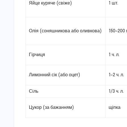
Яйце куряче (свіже)
1 шт.
Олія (соняшникова або оливкова)
150–200
Гірчиця
1 ч. л.
Лимонний сік (або оцет)
1–2 ч. л.
Сіль
1/3 ч. л.
Цукор (за бажанням)
щіпка