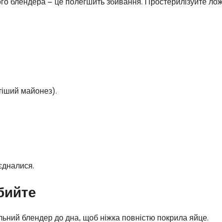
ого блендера — це полегшить збивання. Простерилізуйте лож
стіший майонез).
єдналися.
збийте
альний блендер до дна, щоб ніжка повністю покрила яйце.