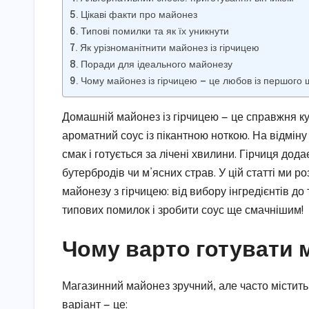
Цікаві факти про майонез
Типові помилки та як їх уникнути
Як урізноманітнити майонез із гірчицею
Поради для ідеального майонезу
Чому майонез із гірчицею — це любов із першого
Домашній майонез із гірчицею — це справжня ку
ароматний соус із пікантною ноткою. На відміну
смак і готується за лічені хвилини. Гірчиця дод
бутербродів чи м’ясних страв. У цій статті ми 
майонезу з гірчицею: від вибору інгредієнтів д
типових помилок і зробити соус ще смачнішим!
Чому варто готувати 
Магазинний майонез зручний, але часто містить
варіант — це: