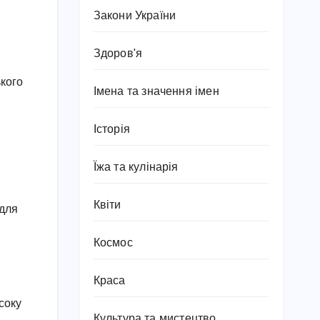
Закони України
Здоров'я
ького
Імена та значення імен
Історія
Їжа та кулінарія
Квіти
 для
Космос
Краса
соку
Культура та мистецтво