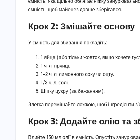
ємність, яка щільно облягає ніжку занурювальн
ємність, щоб майонез довше зберігався.
Крок 2: Змішайте основу
У ємність для збивання покладіть:
1 яйце (або тільки жовток, якщо хочете гу
1 ч. л. гірчиці.
1–2 ч. л. лимонного соку чи оцту.
1/3 ч. л. солі.
Щіпку цукру (за бажанням).
Злегка перемішайте ложкою, щоб інгредієнти з’
Крок 3: Додайте олію та 
Влийте 150 мл олії в ємність. Опустіть занурюв