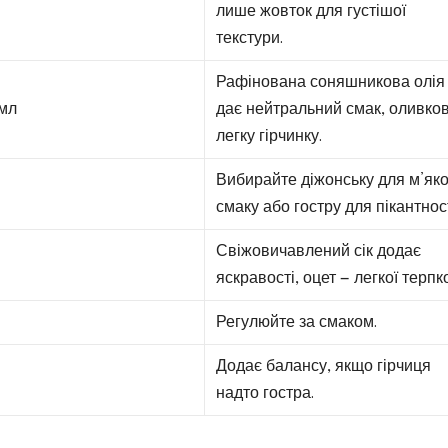
лише жовток для густішої
текстури.
Рафінована соняшникова олія
 мл
дає нейтральний смак, оливко
легку гірчинку.
Вибирайте діжонську для м’як
смаку або гостру для пікантност
Свіжовичавлений сік додає
яскравості, оцет — легкої терпко
Регулюйте за смаком.
Додає балансу, якщо гірчиця
надто гостра.