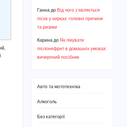
Ганна
до
Від чого з’являється
пісок у нирках: головні причини
та ризики
Карина
до
Як лікувати
ий,
пієлонефрит в домашніх умовах:
й
вичерпний посібник
Авто та мототехніка
Алкоголь
Без категорії