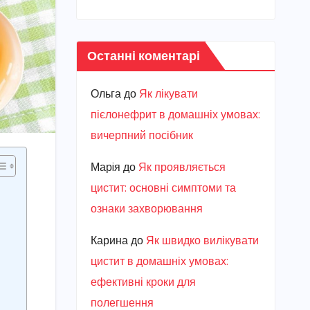
Останні коментарі
Ольга
до
Як лікувати
пієлонефрит в домашніх умовах:
вичерпний посібник
Марiя
до
Як проявляється
цистит: основні симптоми та
ознаки захворювання
Карина
до
Як швидко вилікувати
цистит в домашніх умовах:
ефективні кроки для
полегшення