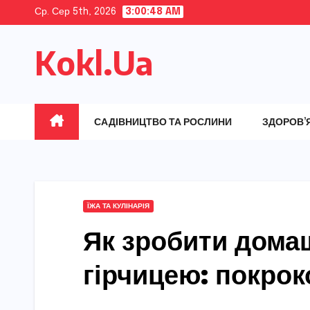
Skip
Ср. Сер 5th, 2026
3:00:49 AM
to
Kokl.Ua
content
САДІВНИЦТВО ТА РОСЛИНИ
ЗДОРОВ’
ЇЖА ТА КУЛІНАРІЯ
Як зробити дома
гірчицею: покрок