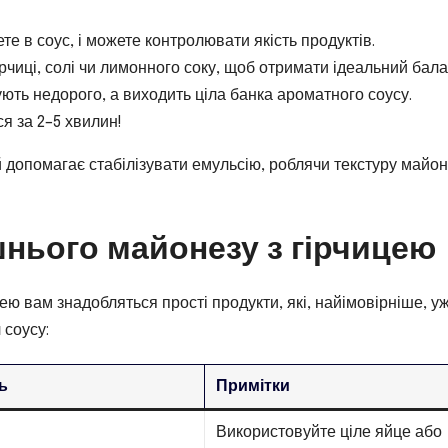
те в соус, і можете контролювати якість продуктів.
ірчиці, солі чи лимонного соку, щоб отримати ідеальний бала
ють недорого, а виходить ціла банка ароматного соусу.
я за 2–5 хвилин!
 й допомагає стабілізувати емульсію, роблячи текстуру майо
шнього майонезу з гірчицею
ю вам знадобляться прості продукти, які, найімовірніше, уж
 соусу:
ть
Примітки
Використовуйте ціле яйце або