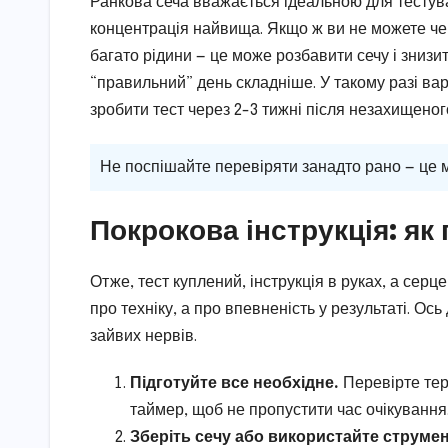
Ранкова сеча вважається ідеальною для тестуван
концентрація найвища. Якщо ж ви не можете чек
багато рідини — це може розбавити сечу і знизи
“правильний” день складніше. У такому разі вар
зробити тест через 2-3 тижні після незахищеног
Не поспішайте перевіряти занадто рано — це 
Покрокова інструкція: як
Отже, тест куплений, інструкція в руках, а сер
про техніку, а про впевненість у результаті. О
зайвих нервів.
Підготуйте все необхідне.
Перевірте терм
таймер, щоб не пропустити час очікування
Зберіть сечу або використайте струмен