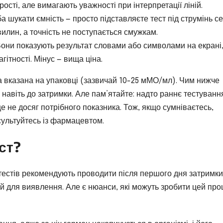
рості, але вимагають уважності при інтерпретації ліній.
а шукати ємність — просто підставляєте тест під струмінь сеч
вилин, а точність не поступається смужкам.
они показують результат словами або символами на екрані,
гітності. Мінус — вища ціна.
ка вказана на упаковці (зазвичай 10-25 мМО/мл). Чим нижче
, навіть до затримки. Але пам’ятайте: надто раннє тестуванн
е не досяг потрібного показника. Тож, якщо сумніваєтесь,
нсультуйтесь із фармацевтом.
ст?
ь тестів рекомендують проводити після першого дня затримки
ній для виявлення. Але є нюанси, які можуть зробити цей про