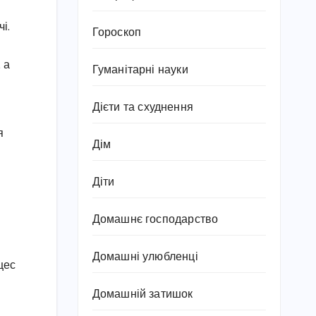
і.
Гороскоп
 а
Гуманітарні науки
Дієти та схуднення
я
Дім
Діти
Домашнє господарство
Домашні улюбленці
цес
Домашній затишок