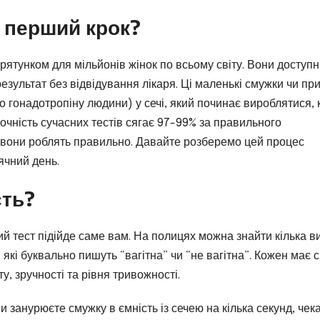
 перший крок?
рятунком для мільйонів жінок по всьому світу. Вони доступні
зультат без відвідування лікаря. Ці маленькі смужки чи при
о гонадотропіну людини) у сечі, який починає вироблятися, 
точність сучасних тестів сягає 97-99% за правильного
е вони роблять правильно. Давайте розберемо цей процес
ячний день.
сть?
ий тест підійде саме вам. На полицях можна знайти кілька ви
які буквально пишуть “вагітна” чи “не вагітна”. Кожен має с
у, зручності та рівня тривожності.
занурюєте смужку в ємність із сечею на кілька секунд, чек