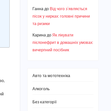
Ганна
до
Від чого з’являється
пісок у нирках: головні причини
та ризики
Карина
до
Як лікувати
пієлонефрит в домашніх умовах:
вичерпний посібник
Авто та мототехніка
во,
Алкоголь
ий
Без категорії