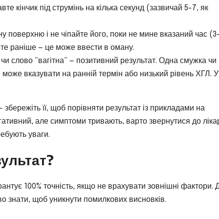
вте кінчик під струмінь на кілька секунд (зазвичай 5-7, як
ну поверхню і не чіпайте його, поки не мине вказаний час (3
йте раніше — це може ввести в оману.
чи слово “вагітна” — позитивний результат. Одна смужка чи
це може вказувати на ранній термін або низький рівень ХГЛ. У
— збережіть її, щоб порівняти результат із прикладами на
негативний, але симптоми тривають, варто звернутися до ліка
ребують уваги.
зультат?
рантує 100% точність, якщо не врахувати зовнішні фактори. 
во знати, щоб уникнути помилкових висновків.