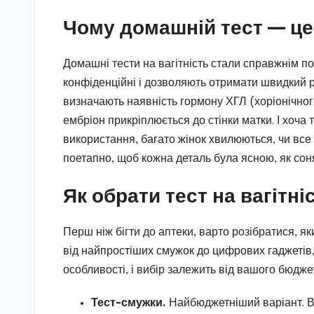
Чому домашній тест — це
Домашні тести на вагітність стали справжнім по
конфіденційні і дозволяють отримати швидкий ре
визначають наявність гормону ХГЛ (хоріонічног
ембріон прикріплюється до стінки матки. І хоча 
використання, багато жінок хвилюються, чи вс
поетапно, щоб кожна деталь була ясною, як сон
Як обрати тест на вагітні
Перш ніж бігти до аптеки, варто розібратися, як
від найпростіших смужок до цифрових гаджетів, 
особливості, і вибір залежить від вашого бюджет
Тест-смужки.
Найбюджетніший варіант. Ви 