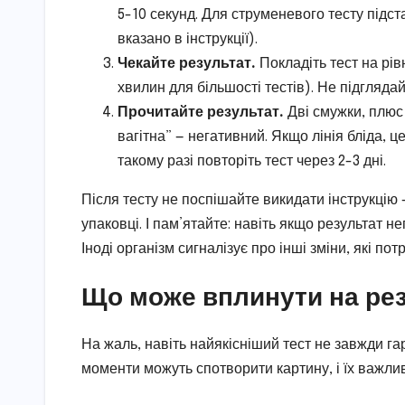
5-10 секунд. Для струменевого тесту підста
вказано в інструкції).
Чекайте результат.
Покладіть тест на рів
хвилин для більшості тестів). Не підгляда
Прочитайте результат.
Дві смужки, плюс 
вагітна” — негативний. Якщо лінія бліда, 
такому разі повторіть тест через 2-3 дні.
Після тесту не поспішайте викидати інструкцію 
упаковці. І пам’ятайте: навіть якщо результат 
Іноді організм сигналізує про інші зміни, які пот
Що може вплинути на ре
На жаль, навіть найякісніший тест не завжди га
моменти можуть спотворити картину, і їх важли