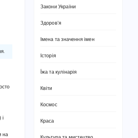
Закони України
Здоров'я
Імена та значення імен
я.
Історія
Їжа та кулінарія
росто
Квіти
Космос
 і
Краса
и на
Культура та мистецтво