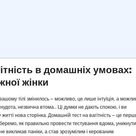
гітність в домашніх умовах:
жної жінки
 вашому тілі змінилось — можливо, це лише інтуїція, а можли
 нудота, незвична втома… Ці думки не дають спокою, і ви
 житті нова сторінка. Домашній тест на вагітність — це перш
озберемо, як правильно провести тестування вдома, уникнути
не викликав паніки, а став зрозумілим і керованим.