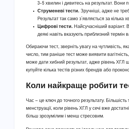
3-5 хвилин і дивитесь на результат. Вони п
Струменеві тести.
Зручніші, адже не треб
Результат так само з’являється за кілька х
Цифрові тести.
Найсучасніший варіант. В
деякі навіть вказують приблизний термін ва
Обираючи тест, зверніть увагу на чутливість, я
число, тим раніше тест може виявити вагітність
може дати хибний результат, адже рівень ХГЛ щ
купуйте кілька тестів різних брендів або проко
Коли найкраще робити те
Час — це ключ до точного результату. Більшіст
менструації, коли рівень ХГЛ у сечі вже достат
більш зрозумілим і менш стресовим.