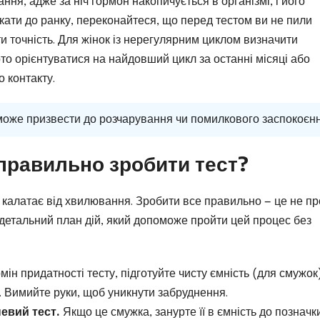
ня, адже за ніч гормон накопичується в організмі, і його
ати до ранку, переконайтеся, що перед тестом ви не пили
ти точність. Для жінок із нерегулярним циклом визначити
то орієнтуватися на найдовший цикл за останні місяці або
о контакту.
може призвести до розчарування чи помилкового заспокоєнн
 правильно зробити тест?
це калатає від хвилювання. Зробити все правильно — це не п
сь детальний план дій, який допоможе пройти цей процес без
ін придатності тесту, підготуйте чисту ємність (для смужок)
. Вимийте руки, щоб уникнути забруднення.
евий тест.
Якщо це смужка, занурте її в ємність до позначк