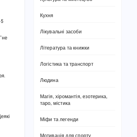
Кухня
-5
Лікувальні засоби
 “не
Література та книжки
Логістика та транспорт
ря.
Людина
Магія, хіромантія, езотерика,
таро, містика
Деякі
Міфи та легенди
Мотивація для спорту