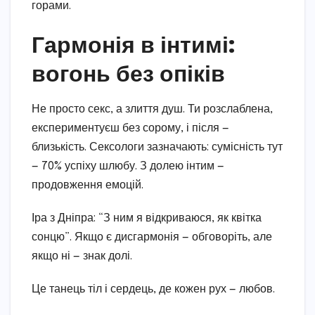
горами.
Гармонія в інтимі:
вогонь без опіків
Не просто секс, а злиття душ. Ти розслаблена,
експериментуєш без сорому, і після —
близькість. Сексологи зазначають: сумісність тут
— 70% успіху шлюбу. З долею інтим —
продовження емоцій.
Іра з Дніпра: “З ним я відкриваюся, як квітка
сонцю”. Якщо є дисгармонія — обговоріть, але
якщо ні — знак долі.
Це танець тіл і сердець, де кожен рух — любов.