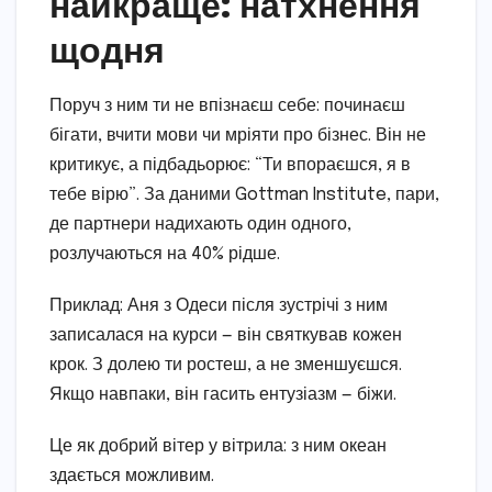
найкраще: натхнення
щодня
Поруч з ним ти не впізнаєш себе: починаєш
бігати, вчити мови чи мріяти про бізнес. Він не
критикує, а підбадьорює: “Ти впораєшся, я в
тебе вірю”. За даними Gottman Institute, пари,
де партнери надихають один одного,
розлучаються на 40% рідше.
Приклад: Аня з Одеси після зустрічі з ним
записалася на курси — він святкував кожен
крок. З долею ти ростеш, а не зменшуєшся.
Якщо навпаки, він гасить ентузіазм — біжи.
Це як добрий вітер у вітрила: з ним океан
здається можливим.