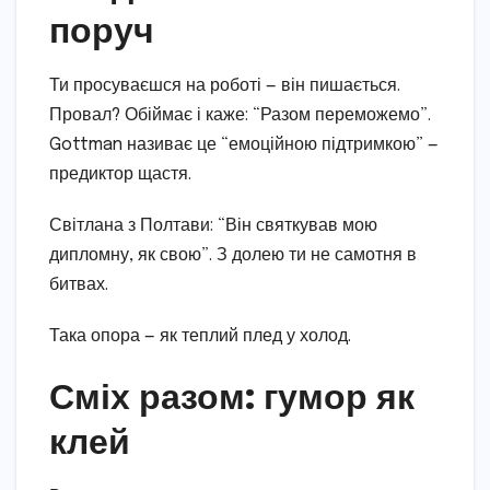
поруч
Ти просуваєшся на роботі — він пишається.
Провал? Обіймає і каже: “Разом переможемо”.
Gottman називає це “емоційною підтримкою” —
предиктор щастя.
Світлана з Полтави: “Він святкував мою
дипломну, як свою”. З долею ти не самотня в
битвах.
Така опора — як теплий плед у холод.
Сміх разом: гумор як
клей