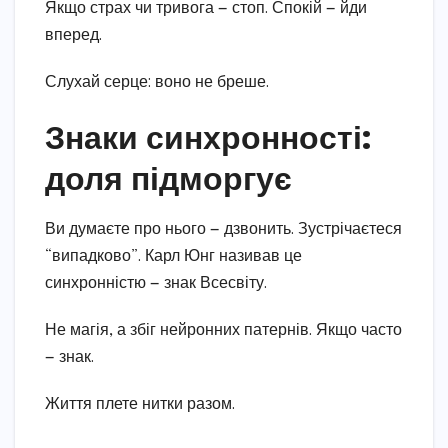
Якщо страх чи тривога — стоп. Спокій — йди
вперед.
Слухай серце: воно не бреше.
Знаки синхронності:
доля підморгує
Ви думаєте про нього — дзвонить. Зустрічаєтеся
“випадково”. Карл Юнг називав це
синхронністю — знак Всесвіту.
Не магія, а збіг нейронних патернів. Якщо часто
— знак.
Життя плете нитки разом.