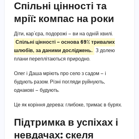
Спільні цінності та
мрії: компас на роки
Діти, кар’єра, подорожі — ви на одній хвилі.
Спільні цінності — основа 69% тривалих
шлюбів, за даними досліджень.
З долею
плани переплітаються природно.
Олег і Даша мріють про село з садом — і
будують разом. Різні погляди руйнують,
однакові — будують.
Це як коріння дерева: глибоке, тримає в бурях.
Підтримка в успіхах і
невдачах: скеля