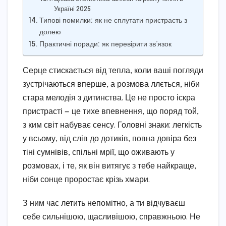
Україні 2025
Типові помилки: як не сплутати пристрасть з
долею
Практичні поради: як перевірити зв’язок
Серце стискається від тепла, коли ваші погляди
зустрічаються вперше, а розмова ллється, ніби
стара мелодія з дитинства. Це не просто іскра
пристрасті — це тихе впевнення, що поряд той,
з ким світ набуває сенсу. Головні знаки: легкість
у всьому, від слів до дотиків, повна довіра без
тіні сумнівів, спільні мрії, що оживають у
розмовах, і те, як він витягує з тебе найкраще,
ніби сонце проростає крізь хмари.
З ним час летить непомітно, а ти відчуваєш
себе сильнішою, щасливішою, справжньою. Не