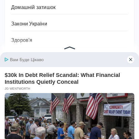
Домашній затишок
Закони України
Здоров'я
Імена та значення імен
Історія
Їжа та кулінарія
Квіти
Космос