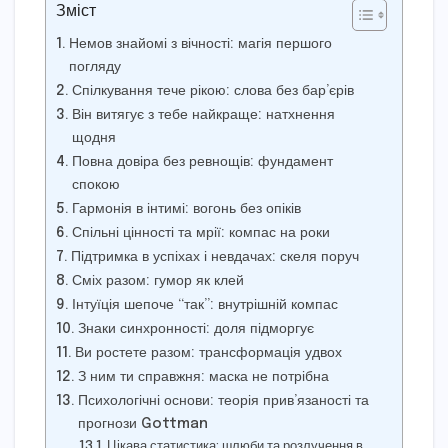
Зміст
Немов знайомі з вічності: магія першого
погляду
Спілкування тече рікою: слова без бар’єрів
Він витягує з тебе найкраще: натхнення
щодня
Повна довіра без ревнощів: фундамент
спокою
Гармонія в інтимі: вогонь без опіків
Спільні цінності та мрії: компас на роки
Підтримка в успіхах і невдачах: скеля поруч
Сміх разом: гумор як клей
Інтуїція шепоче “так”: внутрішній компас
Знаки синхронності: доля підморгує
Ви ростете разом: трансформація удвох
З ним ти справжня: маска не потрібна
Психологічні основи: теорія прив’язаності та
прогнози Gottman
Цікава статистика: шлюби та розлучення в