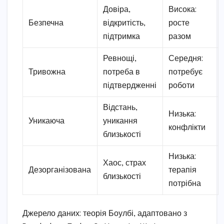
Довіра,
Висока:
Безпечна
відкритість,
росте
підтримка
разом
Ревнощі,
Середня:
Тривожна
потреба в
потребує
підтвердженні
роботи
Відстань,
Низька:
Уникаюча
уникання
конфлікти
близькості
Низька:
Хаос, страх
Дезорганізована
терапія
близькості
потрібна
Джерело даних: теорія Боулбі, адаптовано з