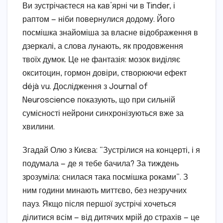
Ви зустрічаєтеся на кав’ярні чи в Tinder, і
раптом — ніби повернулися додому. Його
посмішка знайоміша за власне відображення в
дзеркалі, а слова лунають, як продовження
твоїх думок. Це не фантазія: мозок виділяє
окситоцин, гормон довіри, створюючи ефект
déjà vu. Дослідження з Journal of
Neuroscience показують, що при сильній
сумісності нейрони синхронізуються вже за
хвилини.
Згадай Олю з Києва: “Зустрілися на концерті, і я
подумала — де я тебе бачила? За тиждень
зрозуміла: снилася така посмішка роками”. З
ним години минають миттєво, без незручних
пауз. Якщо після першої зустрічі хочеться
ділитися всім — від дитячих мрій до страхів — це