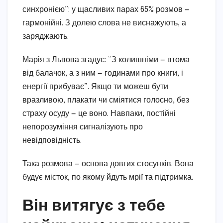
синхронією”: у щасливих парах 65% розмов —
гармонійні. З долею слова не виснажують, а
заряджають.
Марія з Львова згадує: “З колишніми — втома
від балачок, а з ним — годинами про книги, і
енергії прибуває”. Якщо ти можеш бути
вразливою, плакати чи сміятися голосно, без
страху осуду — це воно. Навпаки, постійні
непорозуміння сигналізують про
невідповідність.
Така розмова — основа довгих стосунків. Вона
будує місток, по якому йдуть мрії та підтримка.
Він витягує з тебе