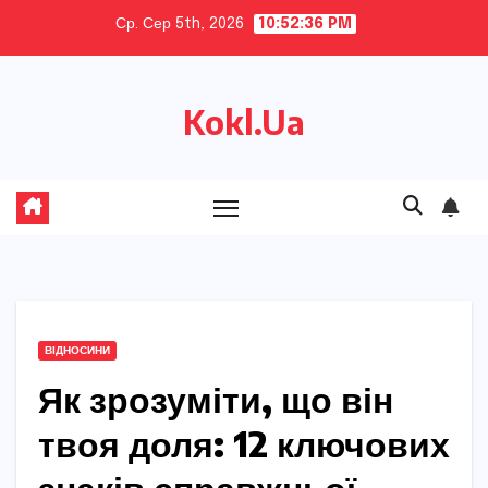
Skip
Ср. Сер 5th, 2026
10:52:38 PM
to
content
Kokl.Ua
ВІДНОСИНИ
Як зрозуміти, що він
твоя доля: 12 ключових