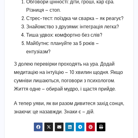
Обговори цінності: діти, гроші, кар’єра.
Різниця — стоп.
Стрес-тест: поїздка чи сварка — як реагує?
Знайомство з друзями: інтеграція легка?
Тиша удвох: комфортно без слів?
Майбутнє: плануйте за 5 років —
ентузіазм?
З долею перевірки проходять на ура. Додай
медитацію на інтуїцію — 10 хвилин щодня. Якщо
сумніви лишаються, поговори з психологом.
Життя одне — обирай мудро, і щастя прийде.
А тепер уяви, як ви разом дивитеся захід сонця,
знаючи: це назавжди. Знаки є — дій.