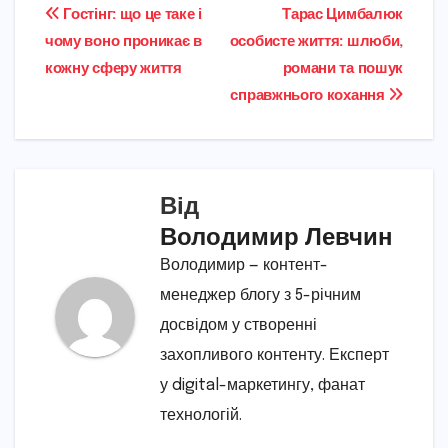
Навігація
Гостінг: що це таке і
Тарас Цимбалюк
чому воно проникає в
особисте життя: шлюби,
записів
кожну сферу життя
романи та пошук
справжнього кохання
Від
Володимир Левчин
Володимир — контент-
менеджер блогу з 5-річним
досвідом у створенні
захопливого контенту. Експерт
у digital-маркетингу, фанат
технологій.