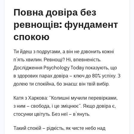
Повна довіра без
ревнощів: фундамент
спокою
Ти йдеш з подругами, а він не дзвонить кожні
п’ять хвилин. Ревнощі? Ні, впевненість.
Дослідження Psychology Today показують, що
в здорових парах довіра — ключ до 80% успіху. З
долею ти спокійна, бо знаєш: він твій вибір.
Катя з Харкова: “Колишні мучили перевірками,
з ним — свобода, і це зміцнює”. Якщо довіра є,
стосунки цвітуть. Без неї — в’януть.
Такий спокій — рідкість, як чисте небо над