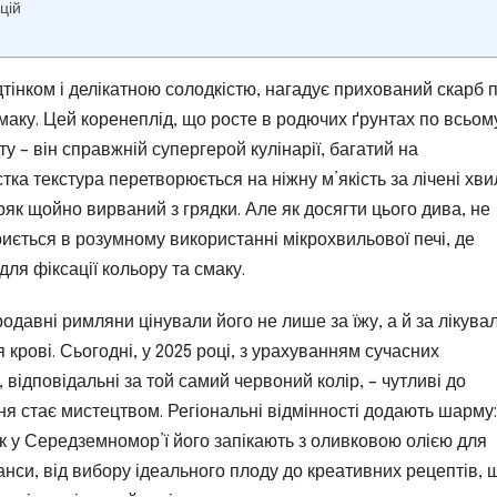
цій
тінком і делікатною солодкістю, нагадує прихований скарб п
смаку. Цей коренеплід, що росте в родючих ґрунтах по всьом
ту – він справжній супергерой кулінарії, багатий на
стка текстура перетворюється на ніжну м’якість за лічені хви
уряк щойно вирваний з грядки. Але як досягти цього дива, не
иється в розумному використанні мікрохвильової печі, де
ля фіксації кольору та смаку.
родавні римляни цінували його не лише за їжу, а й за лікува
крові. Сьогодні, у 2025 році, з урахуванням сучасних
 відповідальні за той самий червоний колір, – чутливі до
я стає мистецтвом. Регіональні відмінності додають шарму:
 як у Середземномор’ї його запікають з оливковою олією для
анси, від вибору ідеального плоду до креативних рецептів, 