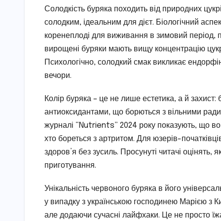
Солодкість буряка походить від природних цукрі
солодким, ідеальним для дієт. Біологічний аспе
коренеплоді для виживання в зимовий період, 
вирощені буряки мають вищу концентрацію цукр
Психологічно, солодкий смак викликає ендорфін
вечори.
Колір буряка – це не лише естетика, а й захист:
антиоксидантами, що борються з вільними ради
журналі “Nutrients” 2024 року показують, що во
хто бореться з артритом. Для юзерів-початківці
здоров’я без зусиль. Просунуті читачі оцінять, я
приготування.
Унікальність червоного буряка в його універсаль
у випадку з українською господинею Марією з Ки
але додаючи сучасні лайфхаки. Це не просто їж