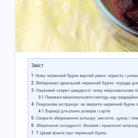
Зміст
Чому червоний буряк вартий уваги: користь і уніка
Вибираємо ідеальний червоний буряк: поради для п
Науковий секрет швидкості: чому мікрохвильова пі
Переваги мікрохвильового методу над традиційни
Покрокова інструкція: як зварити червоний буряк 
Варіації для різних розмірів і сортів
Секрети збереження кольору: кислоти, цукор і те
Зберігання солодкості: біохімія і практичні хитрощ
? Цікаві факти про червоний буряк