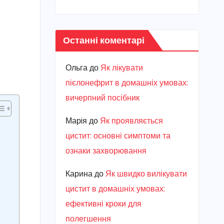
Останні коментарі
Ольга
до
Як лікувати
пієлонефрит в домашніх умовах:
вичерпний посібник
Марiя
до
Як проявляється
цистит: основні симптоми та
ознаки захворювання
Карина
до
Як швидко вилікувати
цистит в домашніх умовах:
ефективні кроки для
полегшення