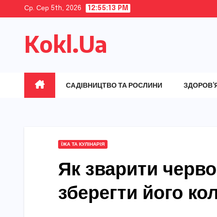
Skip
Ср. Сер 5th, 2026
12:55:14 PM
to
Kokl.Ua
content
САДІВНИЦТВО ТА РОСЛИНИ
ЗДОРОВ’
ЇЖА ТА КУЛІНАРІЯ
Як зварити черво
зберегти його кол