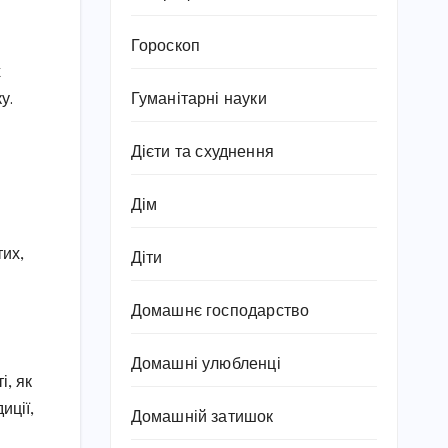
Гороскоп
х
у.
Гуманітарні науки
Дієти та схуднення
Дім
тих,
Діти
Домашнє господарство
Домашні улюбленці
і, як
иції,
Домашній затишок