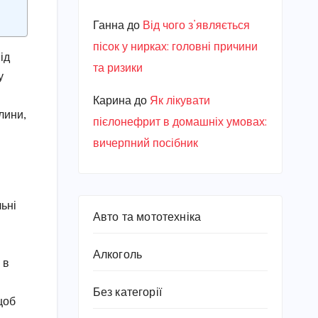
Ганна
до
Від чого з’являється
пісок у нирках: головні причини
ід
та ризики
у
Карина
до
Як лікувати
лини,
пієлонефрит в домашніх умовах:
вичерпний посібник
льні
Авто та мототехніка
Алкоголь
 в
Без категорії
щоб