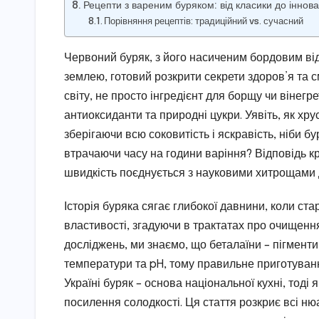
Рецепти з вареним буряком: від класики до іннова
Порівняння рецептів: традиційний vs. сучасний
Червоний буряк, з його насиченим бордовим від
землею, готовий розкрити секрети здоров’я та 
світу, не просто інгредієнт для борщу чи вінегре
антиоксиданти та природні цукри. Уявіть, як хру
зберігаючи всю соковитість і яскравість, ніби б
втрачаючи часу на години варіння? Відповідь кр
швидкість поєднується з науковими хитрощами д
Історія буряка сягає глибокої давнини, коли ста
властивості, згадуючи в трактатах про очищення 
досліджень, ми знаємо, що беталаїни – пігменти,
температури та pH, тому правильне приготуванн
Україні буряк – основа національної кухні, тоді
посилення солодкості. Ця стаття розкриє всі ню