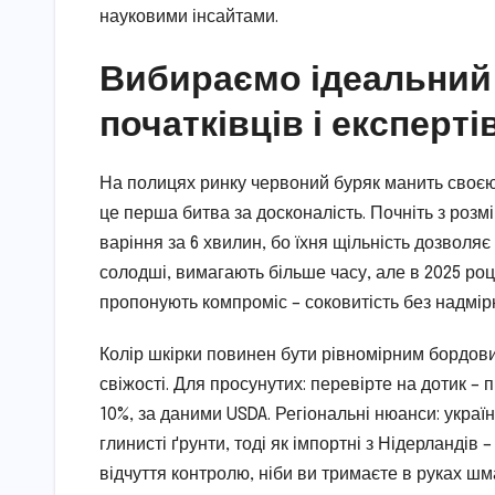
науковими інсайтами.
Вибираємо ідеальний 
початківців і експерті
На полицях ринку червоний буряк манить своєю 
це перша битва за досконалість. Почніть з розм
варіння за 6 хвилин, бо їхня щільність дозволяє
солодші, вимагають більше часу, але в 2025 роц
пропонують компроміс – соковитість без надмірн
Колір шкірки повинен бути рівномірним бордовим
свіжості. Для просунутих: перевірте на дотик –
10%, за даними USDA. Регіональні нюанси: укра
глинисті ґрунти, тоді як імпортні з Нідерландів 
відчуття контролю, ніби ви тримаєте в руках шм