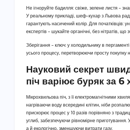
Не ігноруйте бадилля: свіже, зелене листя – зна
У реальному прикладі, шеф-кухар з Львова ради
гарантують насичений колір. Для початківців: у
експертів – шукайте органічні, без нітратів, що 
Зберігання – ключ: у холодильнику в пергаменті
усього процесу, перетворюючи просту покупку н
Науковий секрет швид
піч варіює буряк за 6
Мікрохвильова піч, з її електромагнітними хвиля
нагріваючи воду всередині клітин, ніби розпалю
прискорює процес у 10 разів порівняно з тради
углиб, забезпечуючи рівномірне приготування. 
а й екологічно, зменшуючи витрати газу.