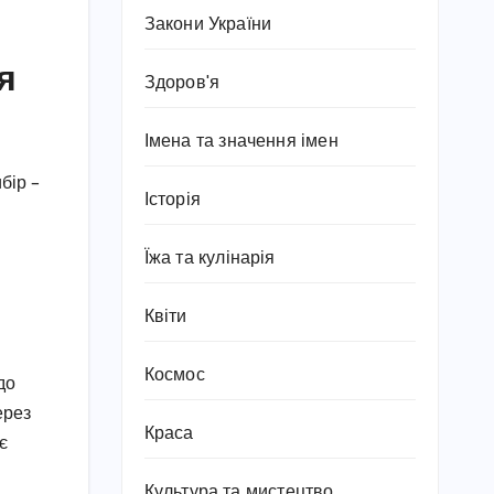
Закони України
я
Здоров'я
Імена та значення імен
бір –
Історія
Їжа та кулінарія
Квіти
Космос
до
ерез
Краса
є
Культура та мистецтво