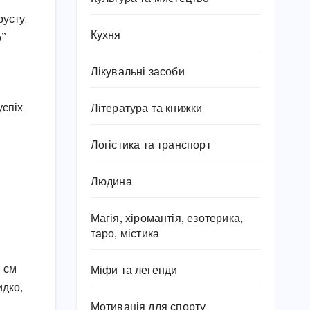
русту.
Кухня
о”
Лікувальні засоби
успіх
Література та книжки
Логістика та транспорт
Людина
Магія, хіромантія, езотерика,
таро, містика
3 см
Міфи та легенди
идко,
Мотивація для спорту