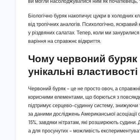
ви могли насолоджуватися ним як початківець, т
Біологічно буряк накопичує цукри в холодних кл
від тропічних аналогів. Психологічно, яскравий 
у різдвяних салатах. Тепер, коли ми занурилися
варіння на справжнє відкриття.
Чому червоний буряк в
унікальні властивості
Червоний буряк – це не просто овоч, а справжні
корисними елементами, що борються з повсякде
підтримує серцево-судинну систему, знижуючи ти
за даними досліджень Американської асоціації 
15%, завдяки нітратам, які розширюють судини. 
а для просунутих – можливість експериментува