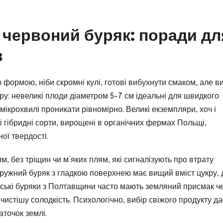
червоний буряк: поради дл
в
формою, ніби скромні кулі, готові вибухнути смаком, але ви
іру: невеликі плоди діаметром 5-7 см ідеальні для швидкого
 мікрохвилі проникати рівномірно. Великі екземпляри, хоч і
і гібридні сорти, вирощені в органічних фермах Польщі,
ої твердості.
, без тріщин чи м’яких плям, які сигналізують про втрату
 пружний буряк з гладкою поверхнею має вищий вміст цукру, 
їнські буряки з Полтавщини часто мають земляний присмак ч
– чистішу солодкість. Психологічно, вибір свіжого продукту да
аточок землі.