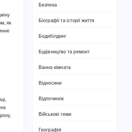
Безпека
дміну
Біографії та історії життя
ом, як
тинне
Бодибілдинг
Будівництво та ремонт
Ванна кімната
Відносини
Відпочинок
ці,
 на
Військові теми
іону,
Географія