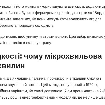
к якості, і його можна використовувати для смузі, додаючи х
ть обирати буряк з фермерських ринків, де сорти як “Борд
никайте завеликих, бо вони можуть бути волокнистими; для
зберігають природну солодкість.
 до тижня, щоб уникнути втрати вологи. Цей вибір визначає 
а інвестицію в смачну страву.
кості: чому мікрохвильова
 хвилин
ми, діє як чарівна паличка, проникаючи в тканини буряка і
ючи внутрішній вогонь. Цей метод, популярний з 1970-х,
ційним варінням, бо хвилі довжиною 12 см проникають на 2-
У 2025 році, з енергоефективними моделями, це не лише шв