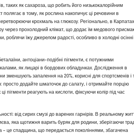
в, таких як сахароза, що робить його низькокалорійним
кт полягає в тому, як рослина накопичує ці речовини в
перетворюючи крохмаль на глюкозу. Регіонально, в Карпата
у через прохолодний клімат, що додає їм медового присмак
и, роблячи їжу джерелом радості, особливо в холодні осінні
 беталаїни, антоціани-подібні пігменти, є потужними
калами, як лицарі в бордових обладунках. Дослідження в
ни зменшують запалення на 20%, корисні для спортсменів і 
в: просто додайте шматочок до салату, і отримайте порцію
к ці пігменти реагують на кислоти, фіксуючи колір під час
ності: від сирих смузі до варених гарнірів. В реальному житт
єва, яка щотижня варить буряк для родини, зберігаючи трад
а – це спадщина, що передається поколіннями, збагачена