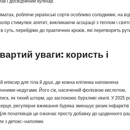
ак і досвідчений кулінар.
іматах, роблячи українські сорти особливо солодкими, на ві
колір стимулює апетит, викликаючи асоціації з теплом і свят
 в суть, перейдімо до практичних кроків, які перетворять ру
артий уваги: користь і
й еліксир для тіла й душі, де кожна клітинка наповнена
нними недугами. Його сік, насичений фолієвою кислотою,
ск, як тихий шторм, що заспокоює бурхливі хвилі. У 2025 ро
серця, регулярне вживання буряка зменшує ризик інфарктів
Для початківців це означає просту добавку до щоденного рац
ти з детокс-напоями.