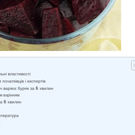
льні властивості
очатківців і експертів
ч варіює буряк за 6 хвилин
м варінням
за 6 хвилин
мпература
і