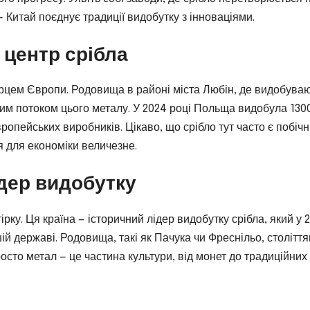
 Китай поєднує традиції видобутку з інноваціями.
 центр срібла
серцем Європи. Родовища в районі міста Любін, де видобува
ьним потоком цього металу. У 2024 році Польща видобула 130
вропейських виробників. Цікаво, що срібло тут часто є побіч
я для економіки величезне.
ідер видобутку
ірку. Ця країна — історичний лідер видобутку срібла, який у 
ншій державі. Родовища, такі як Пачука чи Фреснільо, столітт
осто метал — це частина культури, від монет до традиційних