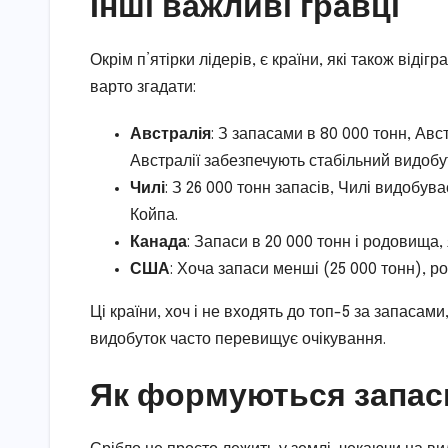
Інші важливі гравці
Окрім п’ятірки лідерів, є країни, які також відіг
варто згадати:
Австралія
: З запасами в 80 000 тонн, Ав
Австралії забезпечують стабільний видобу
Чилі
: З 26 000 тонн запасів, Чилі видобув
Койпа.
Канада
: Запаси в 20 000 тонн і родовища
США
: Хоча запаси менші (25 000 тонн), 
Ці країни, хоч і не входять до топ-5 за запасами
видобуток часто перевищує очікування.
Як формуються запаси