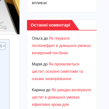
впливає
Останні коментарі
Ольга
до
Як лікувати
пієлонефрит в домашніх умовах:
вичерпний посібник
Марiя
до
Як проявляється
цистит: основні симптоми та
ознаки захворювання
Карина
до
Як швидко вилікувати
цистит в домашніх умовах:
ефективні кроки для