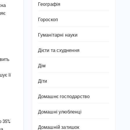
Географія
жна
ляє
Гороскоп
Гуманітарні науки
Дієти та схуднення
овить
Дім
ує її
Діти
Домашнє господарство
Домашні улюбленці
о 35%
Домашній затишок
на