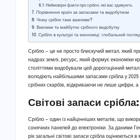
Неймовірні факти про срібло, які вас здивують
Порівняння країн за запасами та видобутком
Чому срібло таке важливе?
Виклики та майбутнє срібного видобутку
Срібло в культурі та економіці: глобальний погля
Срібло — це не просто блискучий метал, який п
надрах землі, ресурс, який формує економіки кра
століттями видобували цей дорогоцінний метал,
володіють найбільшими запасами срібла у 2025
срібних скарбів, відкриваючи не лише цифри, а й
Світові запаси срібла
Срібло — один із найцінніших металів, що викори
сонячних панелей до електроніки. За даними Ге
рік загальні світові запаси срібла оцінюються 