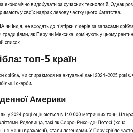
на економічно видобувати за сучасних технологій. Однак роз
тримають у своїх надрах левову частку цього багатства.
А чи Індія, не входять до п’ятірки лідерів за запасами срібла
 традиціями, як Перу чи Мексика, домінують у цьому рейтин
й список.
бла: топ-5 країн
си срібла, ми спираємося на актуальні дані 2024–2025 років.
йбільші скарби.
івденної Америки
які у 2024 році оцінюються в 140 000 метричних тонн. Ця кра
оліттями. Родовища, такі як Серро-Рико-де-Потосі (хоча
ьні не менш вражаючі), стали легендами. У Перу срібло часто