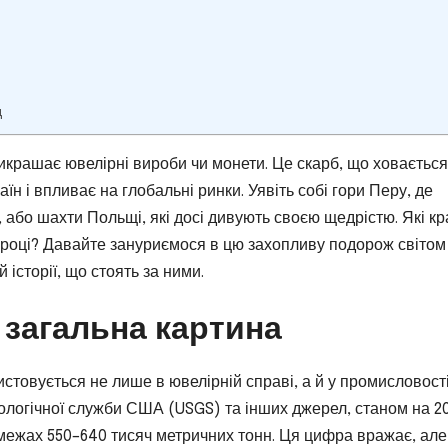
д
рикрашає ювелірні вироби чи монети. Це скарб, що ховається
їн і впливає на глобальні ринки. Уявіть собі гори Перу, де
 або шахти Польщі, які досі дивують своєю щедрістю. Які кр
 році? Давайте зануриємося в цю захопливу подорож світом
 історії, що стоять за ними.
: загальна картина
стовується не лише в ювелірній справі, а й у промисловості
ологічної служби США (USGS) та інших джерел, станом на 2
в межах 550–640 тисяч метричних тонн. Ця цифра вражає, ал