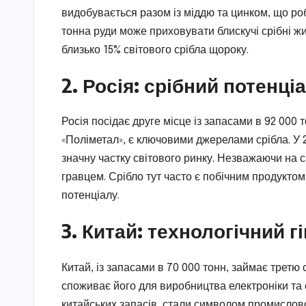
видобувається разом із міддю та цинком, що роб
тонна руди може приховувати блискучі срібні жи
близько 15% світового срібла щороку.
2. Росія: срібний потенці
Росія посідає друге місце із запасами в 92 000 
«Поліметал», є ключовими джерелами срібла. У 2
значну частку світового ринку. Незважаючи на с
гравцем. Срібло тут часто є побічним продуктом
потенціалу.
3. Китай: технологічний г
Китай, із запасами в 70 000 тонн, займає третю 
споживає його для виробництва електроніки та 
китайських запасів, стали символом промисловог