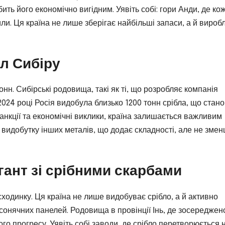
ить його економічно вигідним. Уявіть собі: гори Анди, де ко
ли. Ця країна не лише зберігає найбільші запаси, а й вироб
ал Сибіру
тонн. Сибірські родовища, такі як ті, що розробляє компанія
024 році Росія видобула близько 1200 тонн срібла, що стан
анкції та економічні виклики, країна залишається важливим
 видобутку інших металів, що додає складності, але не зменш
ігант зі срібними скарбами
сходинку. Ця країна не лише видобуває срібло, а й активно
сонячних панелей. Родовища в провінції Інь, де зосереджен
о прогресу. Уявіть собі заводи, де срібло перетворюється 