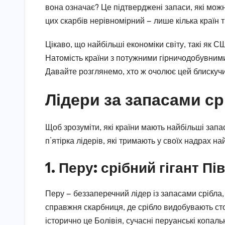
вона означає? Це підтверджені запаси, які мож
цих скарбів нерівномірний — лише кілька країн 
Цікаво, що найбільші економіки світу, такі як СШ
Натомість країни з потужними гірничодобувними
Давайте розглянемо, хто ж очолює цей блискучи
Лідери за запасами срі
Щоб зрозуміти, які країни мають найбільші запа
п’ятірка лідерів, які тримають у своїх надрах на
1. Перу: срібний гігант П
Перу — беззаперечний лідер із запасами срібла, 
справжня скарбниця, де срібло видобувають ст
історично це Болівія, сучасні перуанські копал