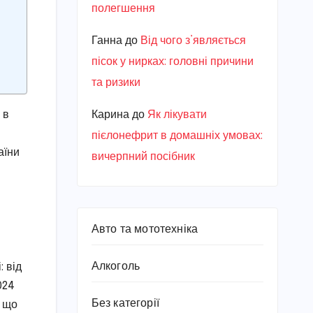
полегшення
Ганна
до
Від чого з’являється
пісок у нирках: головні причини
та ризики
 в
Карина
до
Як лікувати
пієлонефрит в домашніх умовах:
аїни
вичерпний посібник
Авто та мототехніка
Алкоголь
: від
024
Без категорії
е що