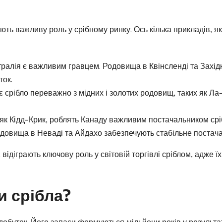
рають важливу роль у срібному ринку. Ось кілька прикладів, як
стралія є важливим гравцем. Родовища в Квінсленді та Захід
ток.
ає срібло переважно з мідних і золотих родовищ, таких як Ла
, як Кідд-Крик, роблять Канаду важливим постачальником срі
родовища в Неваді та Айдахо забезпечують стабільне постач
, відіграють ключову роль у світовій торгівлі сріблом, адже їх
 срібла?