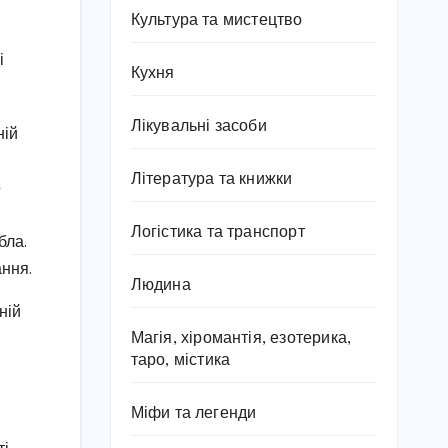
Культура та мистецтво
і
Кухня
Лікувальні засоби
ній
Література та книжки
-
Логістика та транспорт
бла.
ання.
Людина
ній
Магія, хіромантія, езотерика,
таро, містика
Міфи та легенди