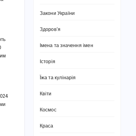
Закони України
Здоров'я
ють
Імена та значення імен
0
ним
Історія
Їжа та кулінарія
Квіти
2024
ями
Космос
Краса