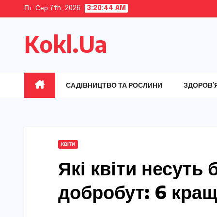
Skip
Пт. Сер 7th, 2026
3:20:45 AM
to
Kokl.Ua
content
САДІВНИЦТВО ТА РОСЛИНИ
ЗДОРОВ’
КВІТИ
Які квіти несуть 
добробут: 6 кра