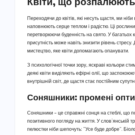
Квіти, що розпалюють
Переходячи до квітів, які несуть щастя, ми ніб
наповнюють серце теплом і радістю. Ці рослини 
перетворюючи буденність на свято. У багатьох к
присутність може навіть знизити рівень стресу.
мистецтво, яке квіти допомагають опанувати.
З психологічної точки зору, яскраві кольори ст
деякі квіти виділяють ефірні олії, що заспокоюю
внутрішній світ, де щастя стає постійним супутн
Соняшники: промені опти
Соняшники – це справжні сонця на стеблі, що п
позитивного погляду на життя. У слов’янській т
пелюстки ніби шепочуть: “Усе буде добре”. Біолог