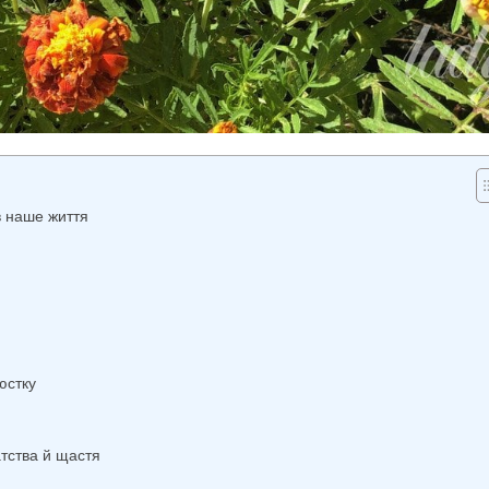
 в наше життя
юстку
гатства й щастя