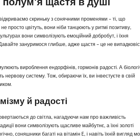
 полум’я щастя в душі
и відкриваємо скриньку з сонячними променями – ті, що
не просто цвітуть, вони ніби танцюють у ритмі позитиву,
ультурах вони символізують емоційний добробут, і їхня
 Давайте зануримося глибше, адже щастя – це не випадковіст
имулюють вироблення ендорфінів, гормонів радості. А біологі
ть нервову систему. Тож, обираючи їх, ви інвестуєте в свій
иком.
мізму й радості
овертаються до світла, нагадуючи нам про важливість
радиції вони символізують щасливе майбутнє, а їхні золоті
ічно, соняшники багаті на вітамін E, і навіть їхній вигляд м