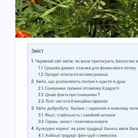
Зміст
Чарівний світ квітів: як вони притягують багатство
Грошове дерево: класика для фінансового потоку
Орхідеї: елегантні вісники розкоші
Квіти, що розпалюють полум’я щастя в душі
Соняшники: промені оптимізму й радості
Цікаві факти про соняшники ?
Лілії: чистота й емоційна гармонія
Квіти добробуту: баланс і гармонія в кожному пел
Фікус: стабільність і сімейний затишок
Герань: захист і позитивна енергія
Культурні корені: як різні традиції бачать квіти ба
Азійські традиції: фен-шуй і символіка