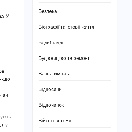
Безпека
а. У
Біографії та історії життя
Бодибілдинг
Будівництво та ремонт
ові
Ванна кімната
 якщо
Відносини
: ви
Відпочинок
щують
Військові теми
д, у