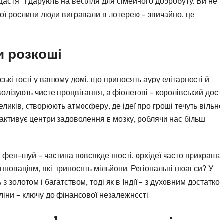
астя” і дарують на весілля для сімейного добробуту. Ви не
акої рослини люди вигравали в лотерею – звичайно, це
и розкоші
вські гості у вашому домі, що приносять ауру елітарності й
мволізують чисте процвітання, а фіолетові – королівський дос
еликів, створюють атмосферу, де ідеї про гроші течуть вільн
а активує центри задоволення в мозку, роблячи нас більш
де фен-шуй – частина повсякденності, орхідеї часто прикраш
інноваціям, які приносять мільйони. Регіональні нюанси? У
 з золотом і багатством, тоді як в Індії – з духовним достатко
ліни – ключу до фінансової незалежності.