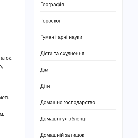
Географія
Гороскоп
Гуманітарні науки
Дієти та схуднення
таток.
о,
Дім
Діти
ають
Домашнє господарство
м.
Домашні улюбленці
Домашній затишок