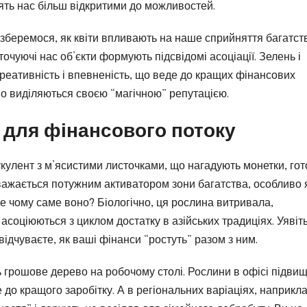
ять нас більш відкритими до можливостей.
зберемося, як квіти впливають на наше сприйняття багатств
точуючі нас об’єкти формують підсвідомі асоціації. Зелень і
креативність і впевненість, що веде до кращих фінансових
ливо виділяються своєю “магічною” репутацією.
 для фінансового потоку
укулент з м’ясистими листочками, що нагадують монетки, гот
важається потужним активатором зони багатства, особливо
ле чому саме воно? Біологічно, ця рослина витривала,
ки асоціюються з циклом достатку в азійських традиціях. Уявіть
відчуваєте, як ваші фінанси “ростуть” разом з ним.
 грошове дерево на робочому столі. Рослини в офісі підви
до кращого заробітку. А в регіональних варіаціях, наприкла