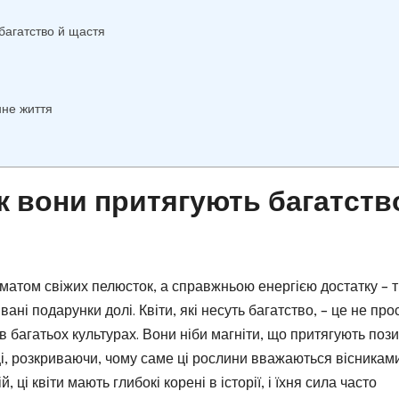
 багатство й щастя
нне життя
 як вони притягують багатств
матом свіжих пелюсток, а справжньою енергією достатку – т
ані подарунки долі. Квіти, які несуть багатство, – це не про
в багатьох культурах. Вони ніби магніти, що притягують пози
ниці, розкриваючи, чому саме ці рослини вважаються вісникам
ці квіти мають глибокі корені в історії, і їхня сила часто