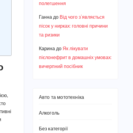
полегшення
Ганна
до
Від чого з’являється
пісок у нирках: головні причини
та ризики
Карина
до
Як лікувати
пієлонефрит в домашніх умовах:
о
вичерпний посібник
ією,
Авто та мототехніка
сто
тивні
Алкоголь
и
Без категорії