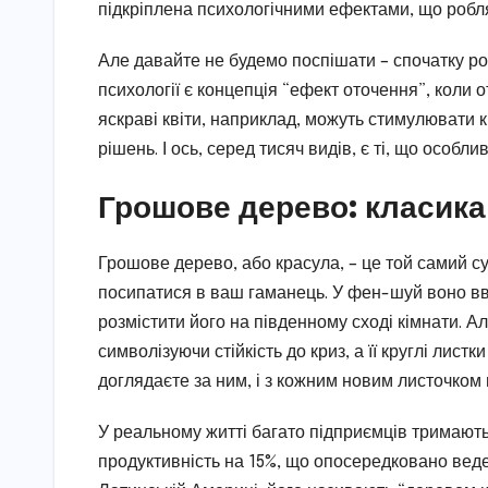
підкріплена психологічними ефектами, що робл
Але давайте не будемо поспішати – спочатку ро
психології є концепція “ефект оточення”, коли о
яскраві квіти, наприклад, можуть стимулювати 
рішень. І ось, серед тисяч видів, є ті, що особ
Грошове дерево: класика
Грошове дерево, або красула, – це той самий с
посипатися в ваш гаманець. У фен-шуй воно в
розмістити його на південному сході кімнати. А
символізуючи стійкість до криз, а її круглі лист
доглядаєте за ним, і з кожним новим листочком 
У реальному житті багато підприємців тримають
продуктивність на 15%, що опосередковано веде 