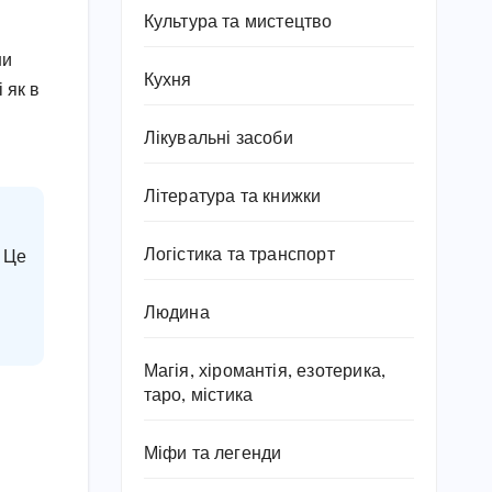
Культура та мистецтво
ни
Кухня
 як в
Лікувальні засоби
Література та книжки
Логістика та транспорт
? Це
Людина
Магія, хіромантія, езотерика,
таро, містика
Міфи та легенди