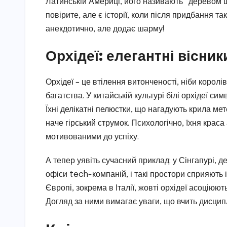
Латинській Америці, його називають “деревом щ
повірите, але є історії, коли після придбання т
анекдотично, але додає шарму!
Орхідеї: елегантні вісник
Орхідеї – це втілення витонченості, ніби королі
багатства. У китайській культурі білі орхідеї си
Їхні делікатні пелюстки, що нагадують крила мет
наче гірський струмок. Психологічно, їхня крас
мотивованими до успіху.
А тепер уявіть сучасний приклад: у Сінгапурі, 
офіси tech-компаній, і такі простори сприяють 
Європі, зокрема в Італії, жовті орхідеї асоціюють
Догляд за ними вимагає уваги, що вчить дисцип