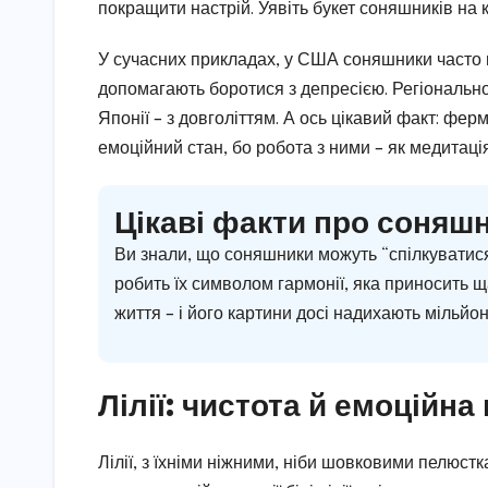
покращити настрій. Уявіть букет соняшників на к
У сучасних прикладах, у США соняшники часто 
допомагають боротися з депресією. Регіонально,
Японії – з довголіттям. А ось цікавий факт: ф
емоційний стан, бо робота з ними – як медитаці
Цікаві факти про соняшн
Ви знали, що соняшники можуть “спілкуватис
робить їх символом гармонії, яка приносить ща
життя – і його картини досі надихають мільйон
Лілії: чистота й емоційна
Лілії, з їхніми ніжними, ніби шовковими пелюст