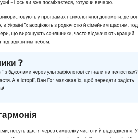
ухні – і ось ви вже посміхаєтеся, готуючи вечерю.
використовують у програмах психологічної допомоги, де во
 в Україні їх асоціюють з родючістю й сімейним щастям, тоді
ермери, що вирощують соняшники, часто відзначають кращий
я під відкритим небом.
ики ?
я” з бджолами через ультрафіолетові сигнали на пелюстках
стя. А в історії, Ван Гог малював їх, щоб передати радість
и!
 гармонія
ками, несуть щастя через символіку чистоти й відродження. У