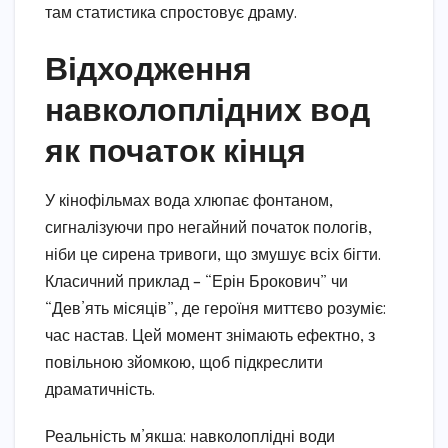
там статистика спростовує драму.
Відходження
навколоплідних вод
як початок кінця
У кінофільмах вода хлюпає фонтаном,
сигналізуючи про негайний початок пологів,
ніби це сирена тривоги, що змушує всіх бігти.
Класичний приклад – “Ерін Брокович” чи
“Дев’ять місяців”, де героїня миттєво розуміє:
час настав. Цей момент знімають ефектно, з
повільною зйомкою, щоб підкреслити
драматичність.
Реальність м’якша: навколоплідні води