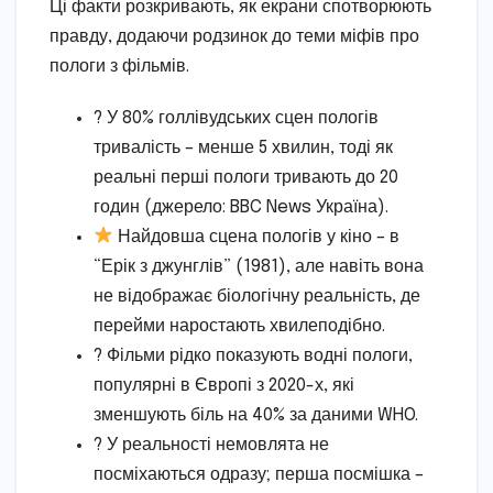
Ці факти розкривають, як екрани спотворюють
правду, додаючи родзинок до теми міфів про
пологи з фільмів.
? У 80% голлівудських сцен пологів
тривалість – менше 5 хвилин, тоді як
реальні перші пологи тривають до 20
годин (джерело: BBC News Україна).
Найдовша сцена пологів у кіно – в
“Ерік з джунглів” (1981), але навіть вона
не відображає біологічну реальність, де
перейми наростають хвилеподібно.
? Фільми рідко показують водні пологи,
популярні в Європі з 2020-х, які
зменшують біль на 40% за даними WHO.
? У реальності немовлята не
посміхаються одразу; перша посмішка –