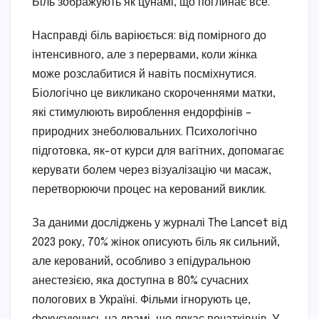
Біль зображують як цунамі, що поглинає все.
Насправді біль варіюється: від помірного до
інтенсивного, але з перервами, коли жінка
може розслабитися й навіть посміхнутися.
Біологічно це викликано скороченнями матки,
які стимулюють вироблення ендорфінів –
природних знеболювальних. Психологічно
підготовка, як-от курси для вагітних, допомагає
керувати болем через візуалізацію чи масаж,
перетворюючи процес на керований виклик.
За даними досліджень у журналі The Lancet від
2023 року, 70% жінок описують біль як сильний,
але керований, особливо з епідуральною
анестезією, яка доступна в 80% сучасних
пологових в Україні. Фільми ігнорують це,