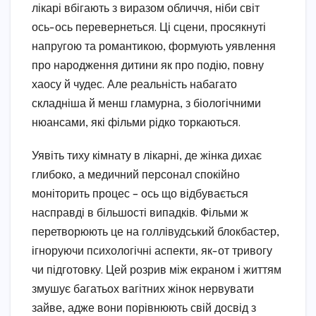
лікарі вбігають з виразом обличчя, ніби світ
ось-ось перевернеться. Ці сцени, просякнуті
напругою та романтикою, формують уявлення
про народження дитини як про подію, повну
хаосу й чудес. Але реальність набагато
складніша й менш гламурна, з біологічними
нюансами, які фільми рідко торкаються.
Уявіть тиху кімнату в лікарні, де жінка дихає
глибоко, а медичний персонал спокійно
моніторить процес – ось що відбувається
насправді в більшості випадків. Фільми ж
перетворюють це на голлівудський блокбастер,
ігноруючи психологічні аспекти, як-от тривогу
чи підготовку. Цей розрив між екраном і життям
змушує багатьох вагітних жінок нервувати
зайве, адже вони порівнюють свій досвід з