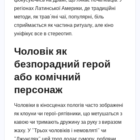
фокусуючись на драмі, що лякає початківців. У
регіонах Латинської Америки, де традиційні
методи, як трав’яні чаї, популярні, біль
сприймається як частина ритуалу, але кіно
уніфікує все в стереотип.
Чоловік як
безпорадний герой
або комічний
персонаж
Чоловіки в кіносценах пологів часто зображені
як клоуни чи герої-рятівники, що метушаться з
кавою чи тримають дружину за руку з виразом
жаху. У “Трьох чоловіків і немовляті” чи
“Джунглях” цей троп додає гумору, роблячи