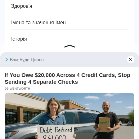
Здоров'я
Імена та значення імен
Історія
Їжа та кулінарія
Квіти
Космос
Краса
Культура та мистецтво
Кухня