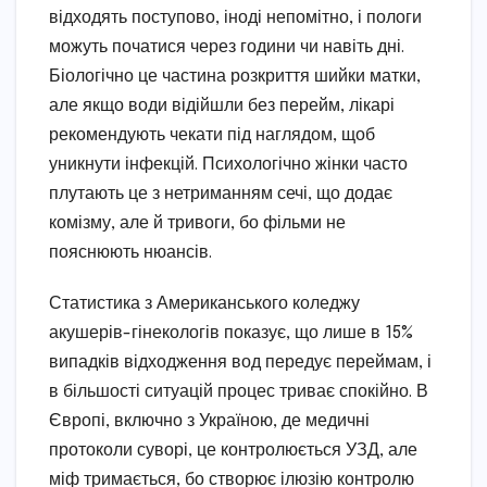
відходять поступово, іноді непомітно, і пологи
можуть початися через години чи навіть дні.
Біологічно це частина розкриття шийки матки,
але якщо води відійшли без перейм, лікарі
рекомендують чекати під наглядом, щоб
уникнути інфекцій. Психологічно жінки часто
плутають це з нетриманням сечі, що додає
комізму, але й тривоги, бо фільми не
пояснюють нюансів.
Статистика з Американського коледжу
акушерів-гінекологів показує, що лише в 15%
випадків відходження вод передує переймам, і
в більшості ситуацій процес триває спокійно. В
Європі, включно з Україною, де медичні
протоколи суворі, це контролюється УЗД, але
міф тримається, бо створює ілюзію контролю