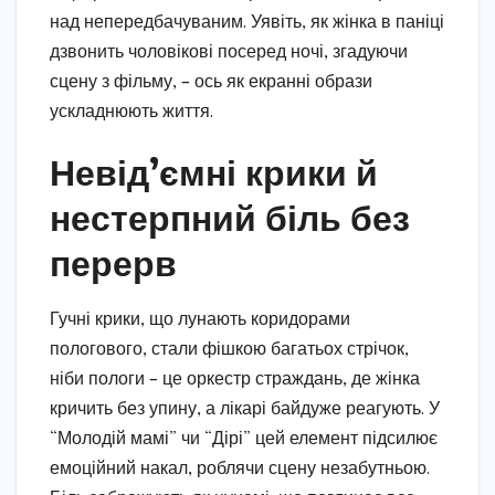
над непередбачуваним. Уявіть, як жінка в паніці
дзвонить чоловікові посеред ночі, згадуючи
сцену з фільму, – ось як екранні образи
ускладнюють життя.
Невід’ємні крики й
нестерпний біль без
перерв
Гучні крики, що лунають коридорами
пологового, стали фішкою багатьох стрічок,
ніби пологи – це оркестр страждань, де жінка
кричить без упину, а лікарі байдуже реагують. У
“Молодій мамі” чи “Дірі” цей елемент підсилює
емоційний накал, роблячи сцену незабутньою.