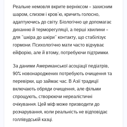
Реальне немовля вкрите верніксом – захисним
шаром, слизом і кров’ю, кричить голосно,
адаптуючись до світу. Біологічно це допомагає
диханню й терморегуляції, а перші хвилини –
для “шкіра до шкіри” контакту, що стабілізує
гормони. Психологічно мати часто відчуває
ейфорію, але й втому, потребуючи підтримки.
За даними Американської асоціації педіатрів,
90% новонароджених потребують очищення та
перевірки, що займає час. В Азії традиції
включають обряди очищення, але фільми
спрощують, створюючи нереалістичні
очікування. Цей міф може призводити до
розчарування, коли реальність не відповідає
голлівудській казці.