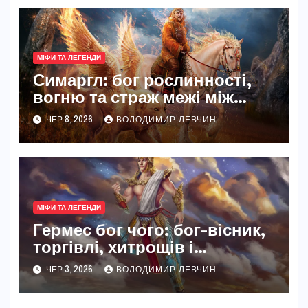
МІФИ ТА ЛЕГЕНДИ
Симаргл: бог рослинності,
вогню та страж межі між
світами
ЧЕР 8, 2026
ВОЛОДИМИР ЛЕВЧИН
МІФИ ТА ЛЕГЕНДИ
Гермес бог чого: бог-вісник,
торгівлі, хитрощів і
переходів між світами
ЧЕР 3, 2026
ВОЛОДИМИР ЛЕВЧИН