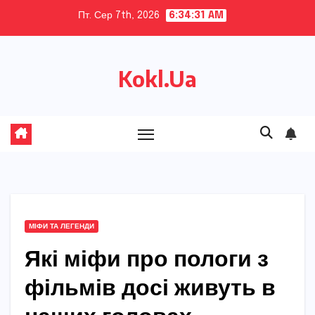
Skip
Пт. Сер 7th, 2026
6:34:33 AM
to
content
Kokl.Ua
МІФИ ТА ЛЕГЕНДИ
Які міфи про пологи з
фільмів досі живуть в