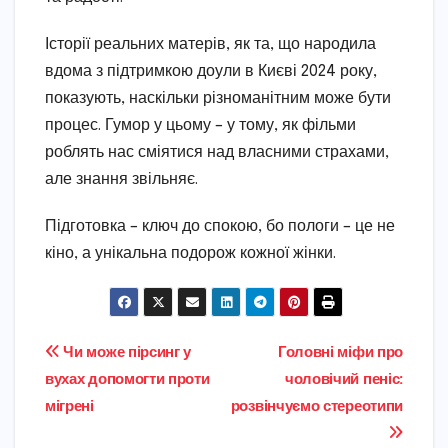
Історії реальних матерів, як та, що народила
вдома з підтримкою доули в Києві 2024 року,
показують, наскільки різноманітним може бути
процес. Гумор у цьому – у тому, як фільми
роблять нас сміятися над власними страхами,
але знання звільняє.
Підготовка – ключ до спокою, бо пологи – це не
кіно, а унікальна подорож кожної жінки.
Навігація
Чи може пірсинг у
Головні міфи про
вухах допомогти проти
чоловічий пеніс:
записів
мігрені
розвінчуємо стереотипи