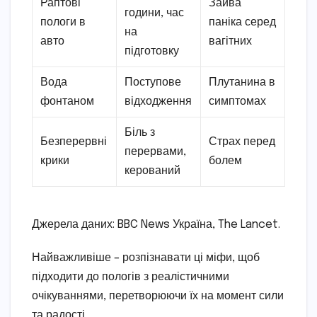
Раптові
Зайва
години, час
пологи в
паніка серед
на
авто
вагітних
підготовку
Вода
Поступове
Плутанина в
фонтаном
відходження
симптомах
Біль з
Безперервні
Страх перед
перервами,
крики
болем
керований
Джерела даних: BBC News Україна, The Lancet.
Найважливіше – розпізнавати ці міфи, щоб
підходити до пологів з реалістичними
очікуваннями, перетворюючи їх на момент сили
та радості.