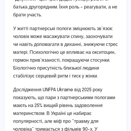
батька другорядним. Їхня роль – реагувати, а не
брати участь.
У житті партнерські пологи зміцнюють зв’язок:
чоловік може масажувати спину, заохочувати
чи навіть допомагати в диханні, знижуючи стрес
матері. Психологічно це впливає на окситоцин,
гормон прив’язаності, покращуючи стосунки.
Біологічно присутність близької людини
стабілізує серцевий ритм і тиск у жінки.
Дослідження UNFPA Ukraine від 2025 року
показують, що пари з партнерськими пологами
мають на 25% вищий рівень задоволення
материнством. В Україні це набирає
популярності, але міф про “травму для
чоловіка” тримається з фільмів 90-х. У