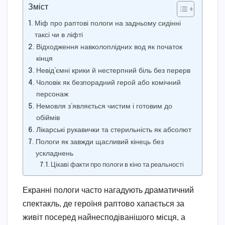
Зміст
Міф про раптові пологи на задньому сидінні
таксі чи в ліфті
Відходження навколоплідних вод як початок
кінця
Невід’ємні крики й нестерпний біль без перерв
Чоловік як безпорадний герой або комічний
персонаж
Немовля з’являється чистим і готовим до
обіймів
Лікарські рукавички та стерильність як абсолют
Пологи як завжди щасливий кінець без
ускладнень
Цікаві факти про пологи в кіно та реальності
Екранні пологи часто нагадують драматичний
спектакль, де героїня раптово хапається за
живіт посеред найнесподіванішого місця, а