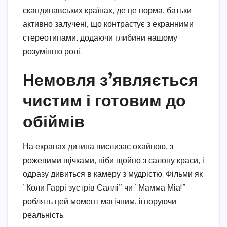
скандинавських країнах, де це норма, батьки
активно залучені, що контрастує з екранними
стереотипами, додаючи глибини нашому
розумінню ролі.
Немовля з’являється
чистим і готовим до
обіймів
На екранах дитина вислизає охайною, з
рожевими щічками, ніби щойно з салону краси, і
одразу дивиться в камеру з мудрістю. Фільми як
“Коли Гаррі зустрів Саллі” чи “Мамма Міа!”
роблять цей момент магічним, ігноруючи
реальність.