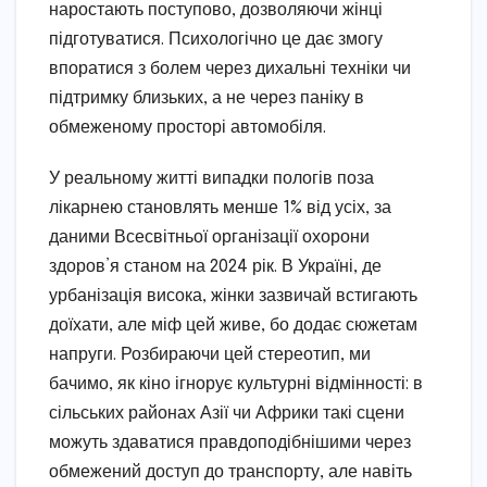
наростають поступово, дозволяючи жінці
підготуватися. Психологічно це дає змогу
впоратися з болем через дихальні техніки чи
підтримку близьких, а не через паніку в
обмеженому просторі автомобіля.
У реальному житті випадки пологів поза
лікарнею становлять менше 1% від усіх, за
даними Всесвітньої організації охорони
здоров’я станом на 2024 рік. В Україні, де
урбанізація висока, жінки зазвичай встигають
доїхати, але міф цей живе, бо додає сюжетам
напруги. Розбираючи цей стереотип, ми
бачимо, як кіно ігнорує культурні відмінності: в
сільських районах Азії чи Африки такі сцени
можуть здаватися правдоподібнішими через
обмежений доступ до транспорту, але навіть