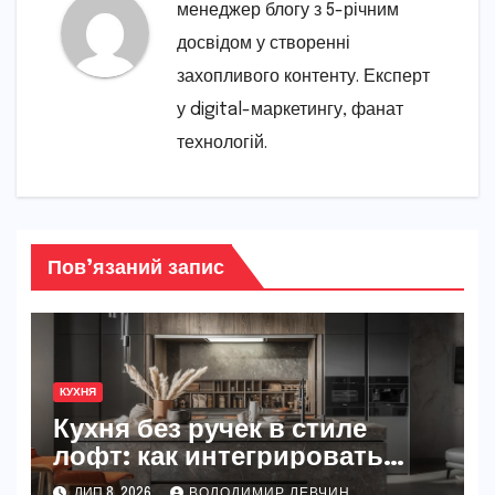
менеджер блогу з 5-річним
досвідом у створенні
захопливого контенту. Експерт
у digital-маркетингу, фанат
технологій.
Пов’язаний запис
КУХНЯ
Кухня без ручек в стиле
лофт: как интегрировать
металлические Gola-
ЛИП 8, 2026
ВОЛОДИМИР ЛЕВЧИН