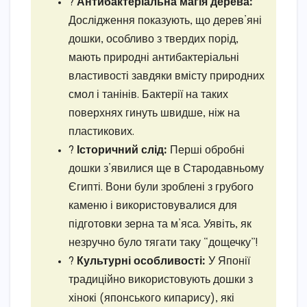
?
Антибактеріальна магія дерева:
Дослідження показують, що дерев’яні
дошки, особливо з твердих порід,
мають природні антибактеріальні
властивості завдяки вмісту природних
смол і танінів. Бактерії на таких
поверхнях гинуть швидше, ніж на
пластикових.
?
Історичний слід:
Перші обробні
дошки з’явилися ще в Стародавньому
Єгипті. Вони були зроблені з грубого
каменю і використовувалися для
підготовки зерна та м’яса. Уявіть, як
незручно було тягати таку “дощечку”!
?
Культурні особливості:
У Японії
традиційно використовують дошки з
хінокі (японського кипарису), які