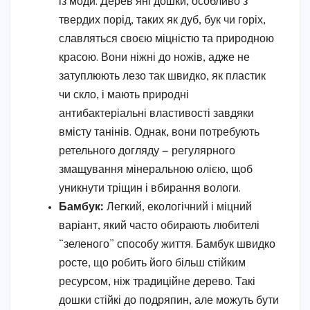
із моди. Дерев’яні дошки, особливо з
твердих порід, таких як дуб, бук чи горіх,
славляться своєю міцністю та природною
красою. Вони ніжні до ножів, адже не
затуплюють лезо так швидко, як пластик
чи скло, і мають природні
антибактеріальні властивості завдяки
вмісту танінів. Однак, вони потребують
ретельного догляду — регулярного
змащування мінеральною олією, щоб
уникнути тріщин і вбирання вологи.
Бамбук:
Легкий, екологічний і міцний
варіант, який часто обирають любителі
“зеленого” способу життя. Бамбук швидко
росте, що робить його більш стійким
ресурсом, ніж традиційне дерево. Такі
дошки стійкі до подряпин, але можуть бути