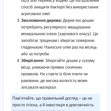
оцту або перекису водню. Це натуральний
спосіб знищити бактерії без використання
агресивної хімії.
Зволоження дерева:
Дерев’яні дошки
потребують регулярного змащування
мінеральною олією (харчового класу). Це
запобігає тріщинам і зберігає поверхню
гладенькою. Наносьте олію раз на місяць
або за потреби.
Зберігання:
Зберігайте дошки у сухому
місці, уникаючи прямих сонячних
променів. Не ставте їх біля плити чи
раковини, де висока вологість може
зіпсувати матеріал.
Пам’ятайте, що правильний догляд — це не
просто гігієна, а й інвестиція в довговічність