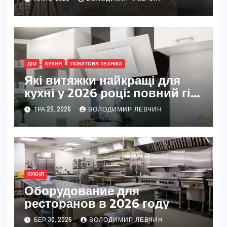
профили и скрытые
системы открывания
ДІМ
КУХНЯ
ПОБУТОВА ТЕХНІКА
Які витяжки найкращі для
кухні у 2026 році: повний гід
вибору
ТРА 25, 2026
ВОЛОДИМИР ЛЕВЧИН
КУХНЯ
Оборудование для
ресторанов в 2026 году
БЕР 30, 2026
ВОЛОДИМИР ЛЕВЧИН