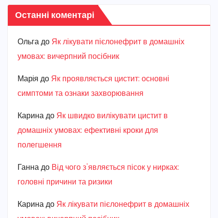
Останні коментарі
Ольга
до
Як лікувати пієлонефрит в домашніх
умовах: вичерпний посібник
Марiя
до
Як проявляється цистит: основні
симптоми та ознаки захворювання
Карина
до
Як швидко вилікувати цистит в
домашніх умовах: ефективні кроки для
полегшення
Ганна
до
Від чого з’являється пісок у нирках:
головні причини та ризики
Карина
до
Як лікувати пієлонефрит в домашніх