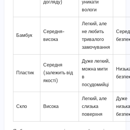
догляду)
уникати
вологи
Легкий, але
Середня-
не любить
Серед
Бамбук
висока
тривалого
безпе
замочування
Дуже легкий,
Середня
можна мити
Низьк
Пластик
(залежить від
в
безпе
якості)
посудомийці
Легкий, але
Дуже
Скло
Висока
слизька
низьк
поверхня
безпе