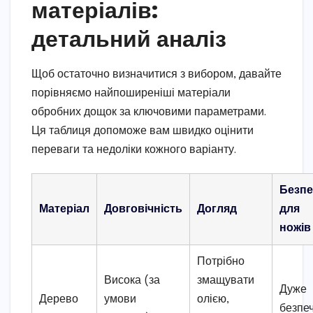
матеріалів:
детальний аналіз
Щоб остаточно визначитися з вибором, давайте
порівняємо найпоширеніші матеріали
обробних дощок за ключовими параметрами.
Ця таблиця допоможе вам швидко оцінити
переваги та недоліки кожного варіанту.
Безпе
Матеріал
Довговічність
Догляд
для
ножів
Потрібно
Висока (за
змащувати
Дуже
Дерево
умови
олією,
безпе