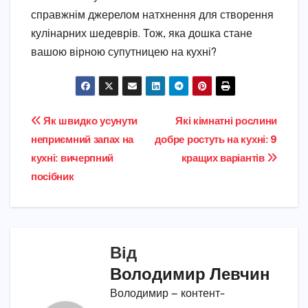
справжнім джерелом натхнення для створення
кулінарних шедеврів. Тож, яка дошка стане
вашою вірною супутницею на кухні?
Навігація
Як швидко усунути
Які кімнатні рослини
неприємний запах на
добре ростуть на кухні: 9
записів
кухні: вичерпний
кращих варіантів
посібник
Від
Володимир Левчин
Володимир — контент-