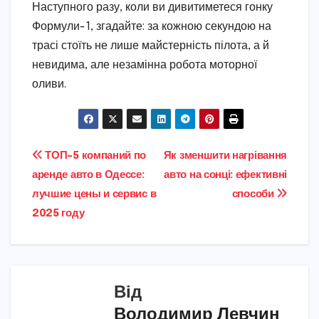
Наступного разу, коли ви дивитиметеся гонку
Формули-1, згадайте: за кожною секундою на
трасі стоїть не лише майстерність пілота, а й
невидима, але незамінна робота моторної
оливи.
Навігація
ТОП-5 компаний по
Як зменшити нагрівання
аренде авто в Одессе:
авто на сонці: ефективні
записів
лучшие цены и сервис в
способи
2025 году
Від
Володимир Левчин