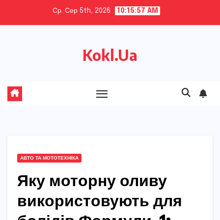
Skip
Ср. Сер 5th, 2026
10:15:58 AM
to
content
Kokl.Ua
АВТО ТА МОТОТЕХНІКА
Яку моторну оливу
використовують для