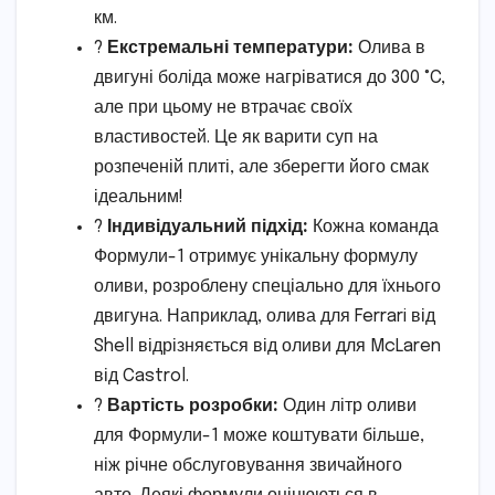
км.
?
Екстремальні температури:
Олива в
двигуні боліда може нагріватися до 300 °C,
але при цьому не втрачає своїх
властивостей. Це як варити суп на
розпеченій плиті, але зберегти його смак
ідеальним!
?️
Індивідуальний підхід:
Кожна команда
Формули-1 отримує унікальну формулу
оливи, розроблену спеціально для їхнього
двигуна. Наприклад, олива для Ferrari від
Shell відрізняється від оливи для McLaren
від Castrol.
?
Вартість розробки:
Один літр оливи
для Формули-1 може коштувати більше,
ніж річне обслуговування звичайного