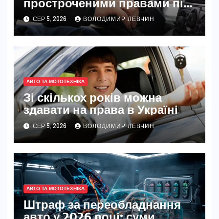
простроченими правами під
час війни
СЕР 5, 2026
ВОЛОДИМИР ЛЕВЧИН
АВТО ТА МОТОТЕХНІКА
Зі скількох років можна
здавати на права в Україні
СЕР 5, 2026
ВОЛОДИМИР ЛЕВЧИН
АВТО ТА МОТОТЕХНІКА
Штраф за переобладнання
авто у 2026 році: суми,