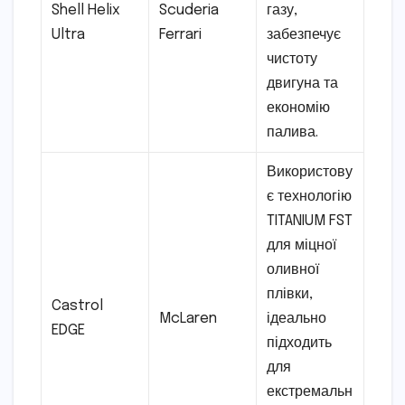
Shell Helix
Scuderia
газу,
Ultra
Ferrari
забезпечує
чистоту
двигуна та
економію
палива.
Використову
є технологію
TITANIUM FST
для міцної
оливної
плівки,
Castrol
McLaren
ідеально
EDGE
підходить
для
екстремальн