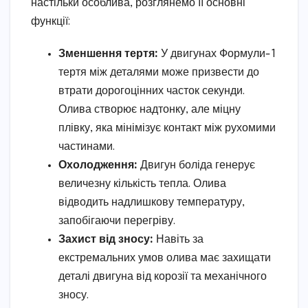
настільки особлива, розглянемо її основні
функції:
Зменшення тертя:
У двигунах Формули-1
тертя між деталями може призвести до
втрати дорогоцінних часток секунди.
Олива створює надтонку, але міцну
плівку, яка мінімізує контакт між рухомими
частинами.
Охолодження:
Двигун боліда генерує
величезну кількість тепла. Олива
відводить надлишкову температуру,
запобігаючи перегріву.
Захист від зносу:
Навіть за
екстремальних умов олива має захищати
деталі двигуна від корозії та механічного
зносу.