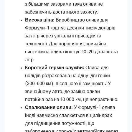
з більшими зазорами така олива не
забезпечить достатнього захисту.
Висока ціна:
Виробництво оливи для
Формули-1 коштує десятки тисяч доларів
за літр через унікальні присадки та
технології. Для порівняння, звичайна
синтетична олива коштує 10–20 доларів за
літр.
Короткий термін служби:
Олива для
болідів розрахована на одну-дві гонки
(300–600 км), після чого її замінюють. У
звичайному авто, де заміна оливи
потрібна раз на 10 000 км, це непрактично.
Спалювання оливи:
У Формулі-1 олива
іноді навмисно спалюється в циліндрах
для підвищення потужності, що
заборонено в дорожніх автомобілях через