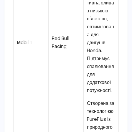
тивна олива
з низькою
в’язкістю,
оптимізован
а для
Red Bull
Mobil 1
двигунів
Racing
Honda.
Підтримує
спалювання
для
додаткової
потужності.
Створена за
технологією
PurePlus із
природного