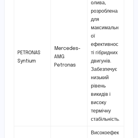
олива,
розроблена
для
максимальн
ої
ефективнос
Mercedes-
PETRONAS
ті гібридних
AMG
Syntium
двигунів.
Petronas
Забезпечує
низький
рівень
викидів і
високу
термічну
стабільність.
Високоефек