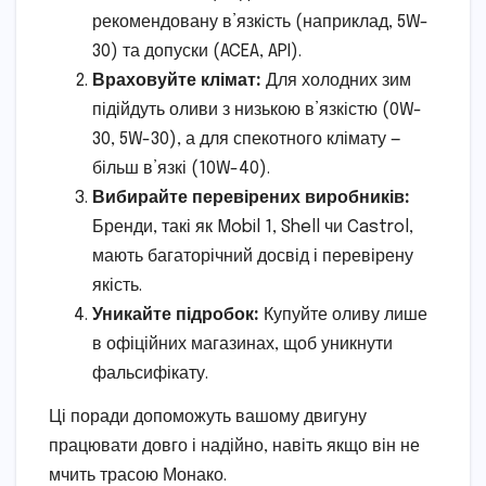
рекомендовану в’язкість (наприклад, 5W-
30) та допуски (ACEA, API).
Враховуйте клімат:
Для холодних зим
підійдуть оливи з низькою в’язкістю (0W-
30, 5W-30), а для спекотного клімату —
більш в’язкі (10W-40).
Вибирайте перевірених виробників:
Бренди, такі як Mobil 1, Shell чи Castrol,
мають багаторічний досвід і перевірену
якість.
Уникайте підробок:
Купуйте оливу лише
в офіційних магазинах, щоб уникнути
фальсифікату.
Ці поради допоможуть вашому двигуну
працювати довго і надійно, навіть якщо він не
мчить трасою Монако.