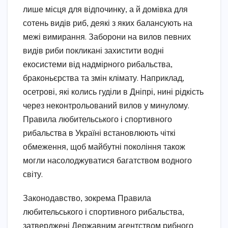
лише місця для відпочинку, а й домівка для
сотень видів риб, деякі з яких балансують на
межі вимирання. Заборони на вилов певних
видів риби покликані захистити водні
екосистеми від надмірного рибальства,
браконьєрства та змін клімату. Наприклад,
осетрові, які колись гуділи в Дніпрі, нині рідкість
через неконтрольований вилов у минулому.
Правила любительського і спортивного
рибальства в Україні встановлюють чіткі
обмеження, щоб майбутні покоління також
могли насолоджуватися багатством водного
світу.
Законодавство, зокрема Правила
любительського і спортивного рибальства,
затверджені Державним агентством рибного