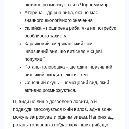
активно розмножується в Чорному морі.
Атерина – дрібна риба, яка не має
значного екологічного значення.
Уклейка – поширена риба, яка не потребує
особливого захисту.
Карликовий американський сом –
інвазивний вид, що витісняє місцеві
популяції.
Ротань-головешка – ще один інвазивний
вид, який шкодить екосистемі.
Сонячний окунь – немісцевий вид, який
активно розмножується.
Ці види не лише дозволено ловити, а й
подекуди заохочується їхній вилов, адже вони
можуть загрожувати рідним видам. Наприклад,
ротань-головешка поїдає ікру інших риб, що