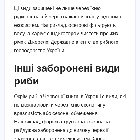
Ці види захищені не лише через їхню
рідкісність, а й через важливу роль у підтримці
екосистем. Наприклад, осетрові фільтрують
воду, а харіус є індикатором чистоти гірських
річок. Джерело: Державне агентство рибного
господарства України.
Інші заборонені види
риби
Окрім риб із Червоної книги, в Україні є види, які
не можна ловити через їхню екологічну
вразливість або сезонні обмеження.
Наприклад, форель струмкова, озерна та
райдужна заборонена до вилову через її
значення для гірських екосистем Карпат.