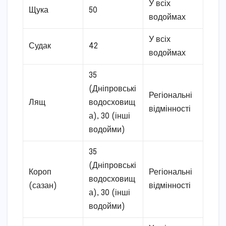
У всіх
Щука
50
водоймах
У всіх
Судак
42
водоймах
35
(Дніпровські
Регіональні
Лящ
водосховищ
відмінності
а), 30 (інші
водойми)
35
(Дніпровські
Короп
Регіональні
водосховищ
(сазан)
відмінності
а), 30 (інші
водойми)