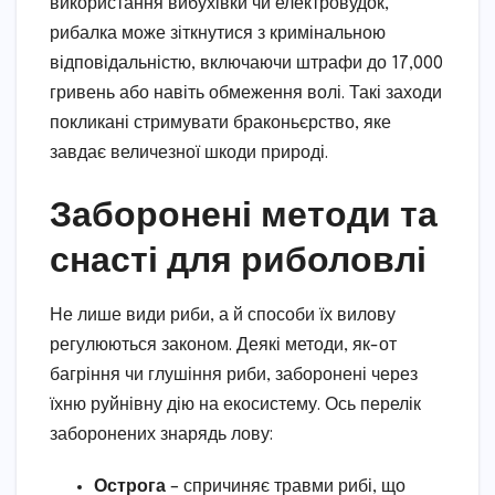
використання вибухівки чи електровудок,
рибалка може зіткнутися з кримінальною
відповідальністю, включаючи штрафи до 17,000
гривень або навіть обмеження волі. Такі заходи
покликані стримувати браконьєрство, яке
завдає величезної шкоди природі.
Заборонені методи та
снасті для риболовлі
Не лише види риби, а й способи їх вилову
регулюються законом. Деякі методи, як-от
багріння чи глушіння риби, заборонені через
їхню руйнівну дію на екосистему. Ось перелік
заборонених знарядь лову:
Острога
– спричиняє травми рибі, що