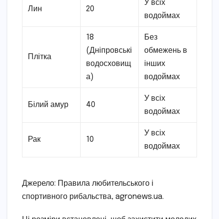
У всіх
Лин
20
водоймах
18
Без
(Дніпровські
обмежень в
Плітка
водосховищ
інших
а)
водоймах
У всіх
Білий амур
40
водоймах
У всіх
Рак
10
водоймах
Джерело: Правила любительського і
спортивного рибальства, agronews.ua.