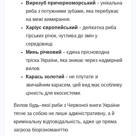
Вирезуб причорноморський
– унікальна
риба з потужними зубами, яка перебуває
на межі вимирання.
Харіус європейський
– делікатна риба
гірських річок, чутлива до змін у
середовищі.
Минь річковий
– єдина прісноводна
тріска України, яка зникає через надмірний
вилов.
Карась золотий
– не плутати зі
звичайним карасем, цей вид має особливу
цінність для екосистеми.
Вилов будь-якої риби з Червоної книги України
тягне за собою не лише адміністративну, а й
кримінальну відповідальність, адже це пряма
загроза біорізноманіттю.