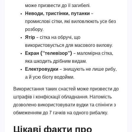
може призвести до її загибелі.
Неводи, тристінки, путанки
–
промислові сітки, які виловлюють усе без
розбору.
Ятір
– сітка на обручі, що
використовується для масового вилову.
Екран (“телевізор”)
– маломірна сітка,
яка шкодить дрібним видам.
Електровудки
– знищують не лише рибу,
а й усю біоту водойми.
Використання таких снастей може призвести до
штрафів і конфіскації обладнання. Натомість
дозволено використовувати вудки та спінінги з
обмеженням до 7 гачків на одного рибалку.
Цікаві факти про