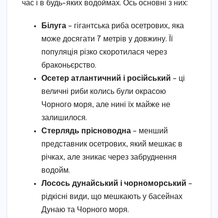
час і в будь-яких водоймах. Ось основні з них:
Білуга
– гігантська риба осетрових, яка
може досягати 7 метрів у довжину. Її
популяція різко скоротилася через
браконьєрство.
Осетер атлантичний і російський
– ці
величні риби колись були окрасою
Чорного моря, але нині їх майже не
залишилося.
Стерлядь прісноводна
– менший
представник осетрових, який мешкає в
річках, але зникає через забруднення
водойм.
Лосось дунайський і чорноморський
–
рідкісні види, що мешкають у басейнах
Дунаю та Чорного моря.