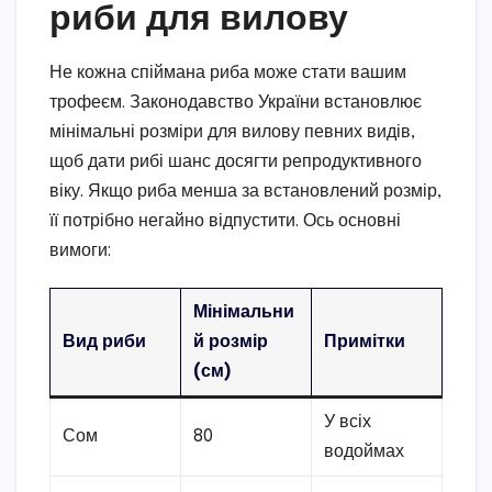
риби для вилову
Не кожна спіймана риба може стати вашим
трофеєм. Законодавство України встановлює
мінімальні розміри для вилову певних видів,
щоб дати рибі шанс досягти репродуктивного
віку. Якщо риба менша за встановлений розмір,
її потрібно негайно відпустити. Ось основні
вимоги:
Мінімальни
Вид риби
й розмір
Примітки
(см)
У всіх
Сом
80
водоймах