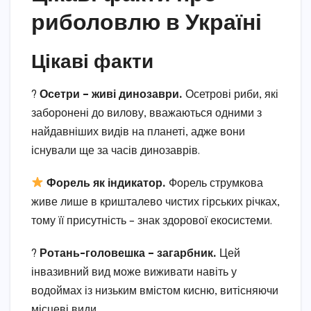
риболовлю в Україні
Цікаві факти
?
Осетри – живі динозаври.
Осетрові риби, які
заборонені до вилову, вважаються одними з
найдавніших видів на планеті, адже вони
існували ще за часів динозаврів.
Форель як індикатор.
Форель струмкова
живе лише в кришталево чистих гірських річках,
тому її присутність – знак здорової екосистеми.
?
Ротань-головешка – загарбник.
Цей
інвазивний вид може виживати навіть у
водоймах із низьким вмістом кисню, витісняючи
місцеві види.