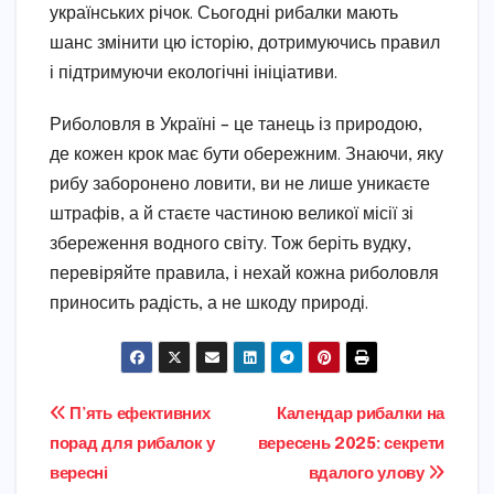
українських річок. Сьогодні рибалки мають
шанс змінити цю історію, дотримуючись правил
і підтримуючи екологічні ініціативи.
Риболовля в Україні – це танець із природою,
де кожен крок має бути обережним. Знаючи, яку
рибу заборонено ловити, ви не лише уникаєте
штрафів, а й стаєте частиною великої місії зі
збереження водного світу. Тож беріть вудку,
перевіряйте правила, і нехай кожна риболовля
приносить радість, а не шкоду природі.
Навігація
П’ять ефективних
Календар рибалки на
порад для рибалок у
вересень 2025: секрети
записів
вересні
вдалого улову