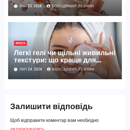
ЛИП 29, 2026
ВОЛОДИМИР ЛЕВЧИН
КРАСА
Легкі гелі чи щільні живильні
текстури: що краще для
правильного завершення
ЛИП 24, 2026
ВОЛОДИМИР ЛЕВЧИН
догляду
Залишити відповідь
Щоб відправити коментар вам необхідно
авторизуватись
.