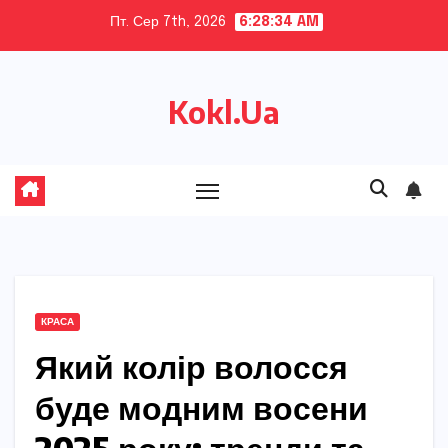
Skip
Пт. Сер 7th, 2026
6:28:35 AM
to
content
Kokl.Ua
КРАСА
Який колір волосся
буде модним восени