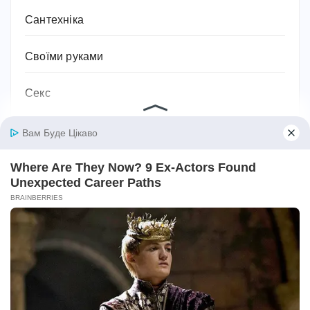
Сантехніка
Своїми руками
Секс
Серіали
Символіка та значення
Сім'я
Соки
Соціальний захист та соціальна підтримка