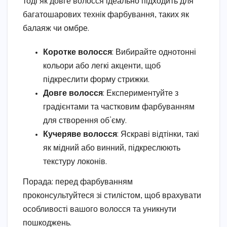
тоді як довге волосся ідеально підходить для
багатошарових технік фарбування, таких як
балаяж чи омбре.
Коротке волосся
: Вибирайте однотонні
кольори або легкі акценти, щоб
підкреслити форму стрижки.
Довге волосся
: Експериментуйте з
градієнтами та частковим фарбуванням
для створення об’єму.
Кучеряве волосся
: Яскраві відтінки, такі
як мідний або винний, підкреслюють
текстуру локонів.
Порада: перед фарбуванням
проконсультуйтеся зі стилістом, щоб врахувати
особливості вашого волосся та уникнути
пошкоджень.