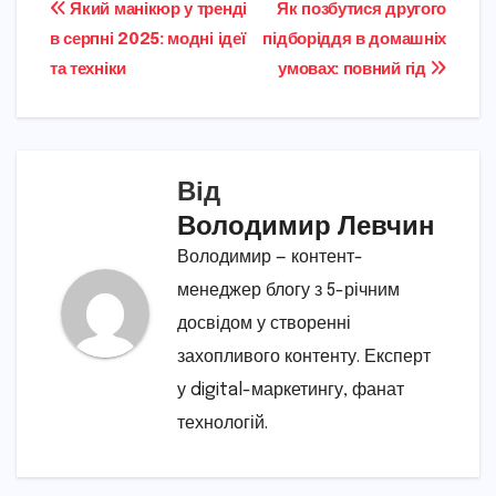
Навігація
Який манікюр у тренді
Як позбутися другого
в серпні 2025: модні ідеї
підборіддя в домашніх
записів
та техніки
умовах: повний гід
Від
Володимир Левчин
Володимир — контент-
менеджер блогу з 5-річним
досвідом у створенні
захопливого контенту. Експерт
у digital-маркетингу, фанат
технологій.