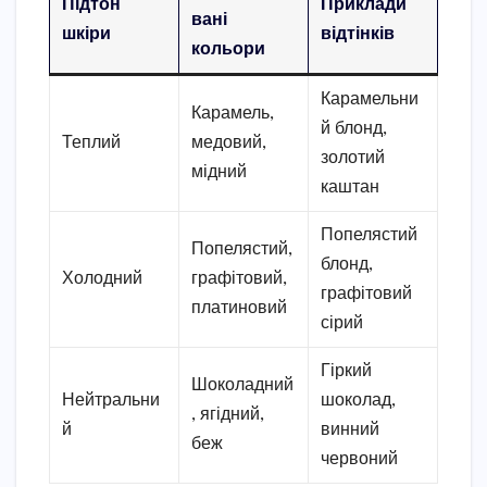
Підтон
Приклади
вані
шкіри
відтінків
кольори
Карамельни
Карамель,
й блонд,
Теплий
медовий,
золотий
мідний
каштан
Попелястий
Попелястий,
блонд,
Холодний
графітовий,
графітовий
платиновий
сірий
Гіркий
Шоколадний
Нейтральни
шоколад,
, ягідний,
й
винний
беж
червоний