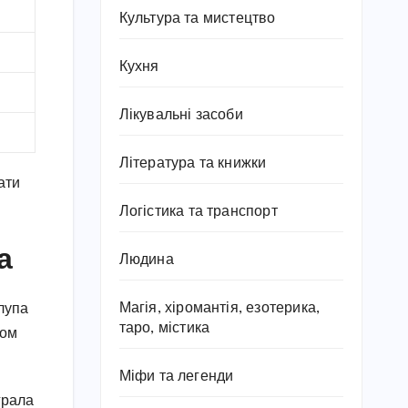
Культура та мистецтво
Кухня
Лікувальні засоби
Література та книжки
ати
Логістика та транспорт
а
Людина
Магія, хіромантія, езотерика,
глупа
таро, містика
ном
Міфи та легенди
грала