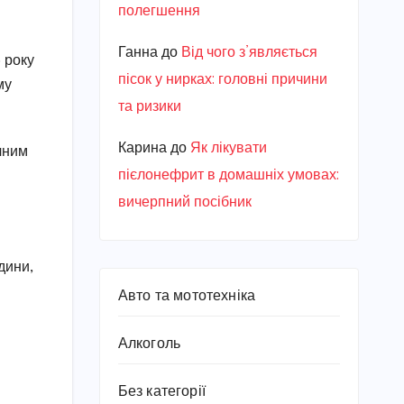
полегшення
Ганна
до
Від чого з’являється
 року
пісок у нирках: головні причини
му
та ризики
Карина
до
Як лікувати
ічним
пієлонефрит в домашніх умовах:
вичерпний посібник
дини,
Авто та мототехніка
Алкоголь
Без категорії