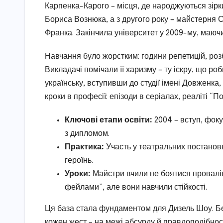
Карпенка-Карого – місця, де народжуються зірк
Бориса Вознюка, а з другого року – майстерня 
Франка. Закінчила університет у 2009-му, маюч
Навчання було жорстким: години репетицій, розб
Викладачі помічали її харизму – ту іскру, що 
українську, вступивши до студії імені Довженка
кроки в професії: епізоди в серіалах, реаліті “
Ключові етапи освіти:
2004 – вступ, фоку
з дипломом.
Практика:
Участь у театральних постановк
героїнь.
Уроки:
Майстри вчили не боятися провалів
фейлами”, але вони навчили стійкості.
Ця база стала фундаментом для Дизель Шоу. Без 
кожен жест – на межі абсурду й правдоподібност