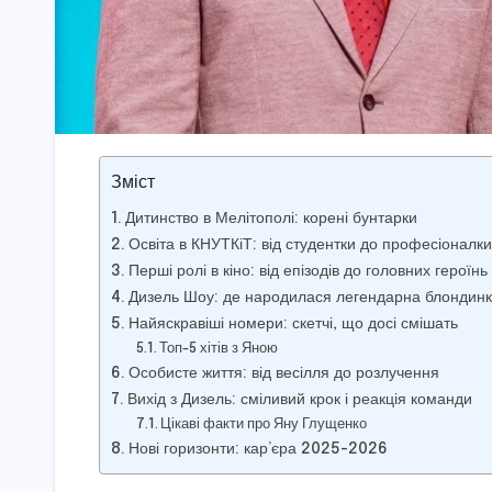
Зміст
Дитинство в Мелітополі: корені бунтарки
Освіта в КНУТКіТ: від студентки до професіоналки
Перші ролі в кіно: від епізодів до головних героїнь
Дизель Шоу: де народилася легендарна блондин
Найяскравіші номери: скетчі, що досі смішать
Топ-5 хітів з Яною
Особисте життя: від весілля до розлучення
Вихід з Дизель: сміливий крок і реакція команди
Цікаві факти про Яну Глущенко
Нові горизонти: кар’єра 2025-2026