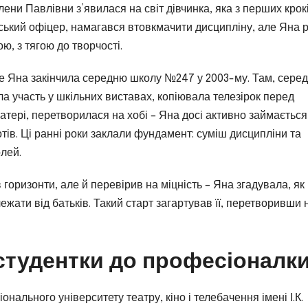
ени Павлівни з’явилася на світ дівчинка, яка з перших крок
ський офіцер, намагався втовкмачити дисципліну, але Яна 
, з тягою до творчості.
де Яна закінчила середню школу №247 у 2003-му. Там, серед
ла участь у шкільних виставах, копіювала телезірок перед
атері, перетворилася на хобі – Яна досі активно займається
отів. Ці ранні роки заклали фундамент: суміш дисципліни та
олей.
 горизонти, але й перевірив на міцність – Яна згадувала, як
ежати від батьків. Такий старт загартував її, перетворивши 
 студентки до професіоналк
онального університету театру, кіно і телебачення імені І.К.