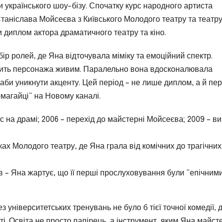
и українського шоу-бізу. Спочатку курс народного артиста
Станіслава Мойсеєва з Київського Молодого театру та театр
и диплом актора драматичного театру та кіно.
ір ролей, де Яна відточувала міміку та емоційний спектр.
робить персонажа живим. Паралельно вона вдосконалювала
, аби уникнути акценту. Цей період – не лише диплом, а й пе
Помагайці” на Новому каналі.
с на драмі; 2006 – перехід до майстерні Мойсеєва; 2009 – в
ах Молодого театру, де Яна грала від комічних до трагічних
 – Яна жартує, що її перші прослуховування були “епічним
університетських тренувань не було б тієї точної комедії, 
і. Освіта не просто папірець, а інструмент, яким Яна майст