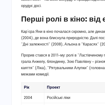
орудує досі.
Перші ролі в кіно: від
Кар’єра Яни в кіно почалася скромно, але динам
(2004), де вона блиснула природністю. Далі пос
“Дні залежності” (2008), Альона в “Карасях” (2
Прорив стався в 2011-му: ролі в “Ластівчиному г
грала Анжелу, блондинку, Зою Павлівну – різном
каяття” (Ліка), “Рятувальники Алупки” (головна
межами комедії.
Рік
Проект
2004
Російські ліки