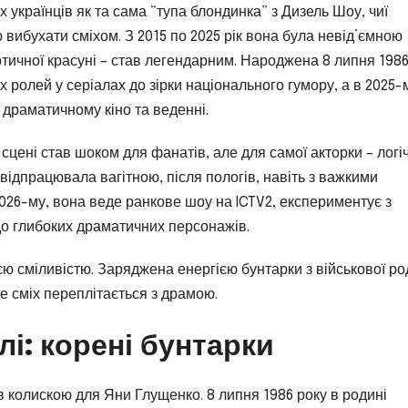
українців як та сама “тупа блондинка” з Дизель Шоу, чиї
 вибухати сміхом. З 2015 по 2025 рік вона була невід’ємною
аотичної красуні – став легендарним. Народжена 8 липня 1986
 ролей у серіалах до зірки національного гумору, а в 2025-
 драматичному кіно та веденні.
на сцені став шоком для фанатів, але для самої акторки – лог
 відпрацювала вагітною, після пологів, навіть з важкими
2026-му, вона веде ранкове шоу на ICTV2, експериментує з
 до глибоких драматичних персонажів.
єю сміливістю. Заряджена енергією бунтарки з військової ро
е сміх переплітається з драмою.
і: корені бунтарки
в колискою для Яни Глущенко. 8 липня 1986 року в родині