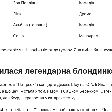
Зоя Павлівна
Комедія
Ліка
Драма
Альбіна (головна)
Комедія
Саша
Мелодрама
kino-teatr.ru. Ці ролі – місток до гумору: Яна вміла балансув
илася легендарна блондинк
етчком “На трьох” і концерти Дизель Шоу на ICTV. Її Яна – 
 а що це?” – стала хітом. Разом із Сашком Бережком, Євге
 де абсурд переростав у катарсис сміху.
Tube – плейлисти з її приколами набирають сотні тисяч. Яна 