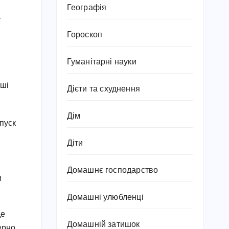
Географія
у
Гороскоп
Гуманітарні науки
рші
Дієти та схуднення
Дім
ипуск
Діти
Домашнє господарство
и
Домашні улюбленці
де
Домашній затишок
ерно