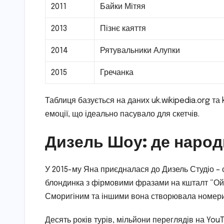
2011
Байки Мітяя
2013
Пізнє каяття
2014
Рятувальники Алупки
2015
Гречанка
Таблиця базується на даних uk.wikipedia.org та 
емоції, що ідеально пасувало для скетчів.
Дизель Шоу: де народ
У 2015-му Яна приєдналася до Дизель Студіо – ск
блондинка з фірмовими фразами на кшталт “Ой,
Сморигіним та іншими вона створювала номери,
Десять років турів, мільйони переглядів на You