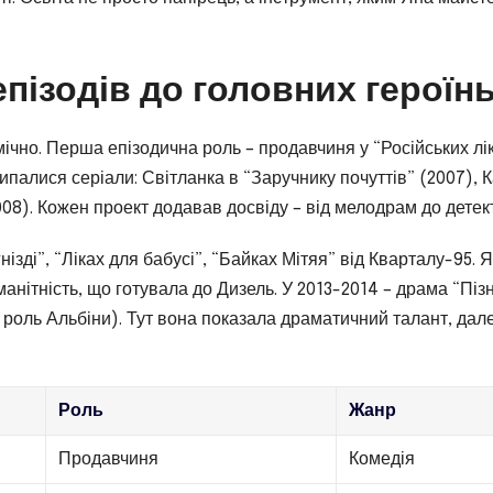
 епізодів до головних героїн
ічно. Перша епізодична роль – продавчиня у “Російських лі
ипалися серіали: Світланка в “Заручнику почуттів” (2007), К
008). Кожен проект додавав досвіду – від мелодрам до детект
нізді”, “Ліках для бабусі”, “Байках Мітяя” від Кварталу-95. 
анітність, що готувала до Дизель. У 2013-2014 – драма “Піз
 роль Альбіни). Тут вона показала драматичний талант, дал
Роль
Жанр
Продавчиня
Комедія