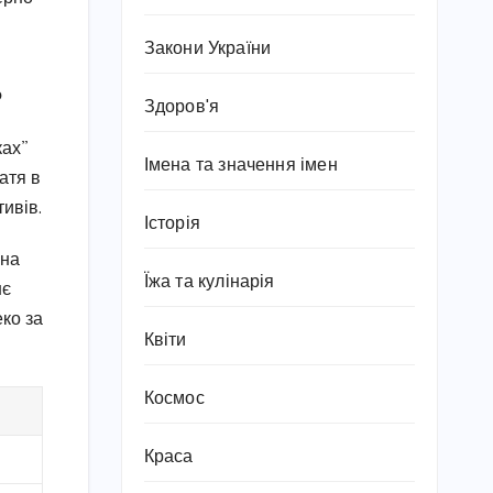
Закони України
ь
Здоров'я
ках”
Імена та значення імен
атя в
ивів.
Історія
Яна
Їжа та кулінарія
нє
еко за
Квіти
Космос
Краса