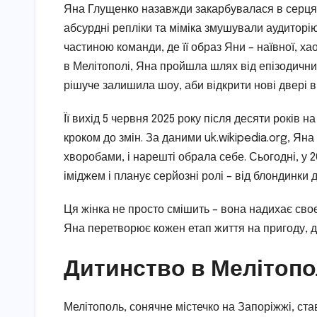
Яна Глущенко назавжди закарбувалася в серцях 
абсурдні репліки та міміка змушували аудиторію
частиною команди, де її образ Яни – наївної, х
в Мелітополі, Яна пройшла шлях від епізодичних
рішуче залишила шоу, аби відкрити нові двері в
Її вихід 5 червня 2025 року після десяти років 
кроком до змін. За даними uk.wikipedia.org, Яна
хворобами, і нарешті обрала себе. Сьогодні, у 
іміджем і планує серйозні ролі – від блондинки
Ця жінка не просто смішить – вона надихає сво
Яна перетворює кожен етап життя на пригоду, д
Дитинство в Мелітопол
Мелітополь, сонячне містечко на Запоріжжі, ста