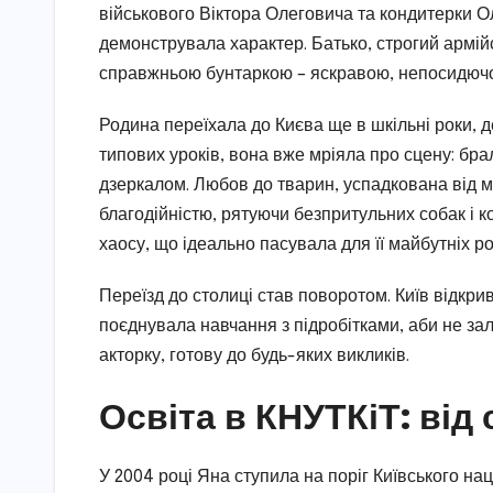
військового Віктора Олеговича та кондитерки Ол
демонструвала характер. Батько, строгий армій
справжньою бунтаркою – яскравою, непосидючою
Родина переїхала до Києва ще в шкільні роки, 
типових уроків, вона вже мріяла про сцену: бра
дзеркалом. Любов до тварин, успадкована від м
благодійністю, рятуючи безпритульних собак і к
хаосу, що ідеально пасувала для її майбутніх р
Переїзд до столиці став поворотом. Київ відкрив
поєднувала навчання з підробітками, аби не зал
акторку, готову до будь-яких викликів.
Освіта в КНУТКіТ: від
У 2004 році Яна ступила на поріг Київського наці