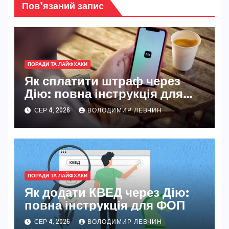
Пов’язаний запис
ПОРАДИ ТА ЛАЙФХАКИ
Як сплатити штраф через
Дію: повна інструкція для
новачків і досвідчених
СЕР 4, 2026
ВОЛОДИМИР ЛЕВЧИН
ПОРАДИ ТА ЛАЙФХАКИ
Як додати КВЕД через Дію:
повна інструкція для ФОП
СЕР 4, 2026
ВОЛОДИМИР ЛЕВЧИН