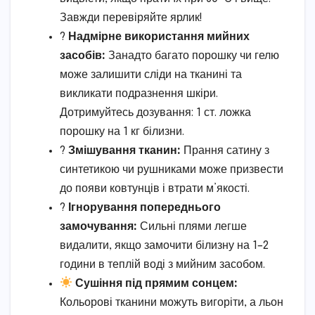
Завжди перевіряйте ярлик!
?
Надмірне використання мийних
засобів:
Занадто багато порошку чи гелю
може залишити сліди на тканині та
викликати подразнення шкіри.
Дотримуйтесь дозування: 1 ст. ложка
порошку на 1 кг білизни.
?
Змішування тканин:
Прання сатину з
синтетикою чи рушниками може призвести
до появи ковтунців і втрати м’якості.
?
Ігнорування попереднього
замочування:
Сильні плями легше
видалити, якщо замочити білизну на 1–2
години в теплій воді з мийним засобом.
Сушіння під прямим сонцем:
Кольорові тканини можуть вигоріти, а льон