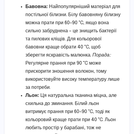
Бавовна:
Найпопулярніший матеріал для
постільної білизни. Білу бавовняну білизну
можна прати при 60–90 °C, якщо вона
сильно забруднена – це знищить бактерії
та пилових кліщів. Для кольорової
бавовни краще обрати 40 °C, щоб
зберегти яскравість малюнка.
Порада:
Регулярне прання при 90 °C може
прискорити зношення волокон, тому
використовуйте високу температуру лише
за потреби.
Льон:
Ця натуральна тканина міцна, але
схильна до зминання. Білий льон
витримує прання при 60–90 °C, тоді як
кольоровий краще прати при 40 °C. Льон
любить простір у барабані, тож не