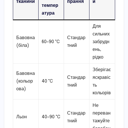
тканини
прання
и
темпер
атура
Для
сильних
Бавовна
Стандар
60–90 °C
забрудн
(біла)
тний
ень,
рідко
Зберігає
Бавовна
Стандар
яскравіс
(кольор
40 °C
тний
ть
ова)
кольорів
Не
Стандар
переван
Льон
40–90 °C
тний
тажуйте