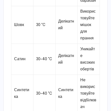
барабан
Викорис
товуйте
Делікатн
Шовк
30 °C
мішок
ий
для
прання
Уникайт
Делікатн
е
Сатин
30–40 °C
ий
високих
обертів
Не
викорис
Синтети
Синтети
30–40 °C
товуйте
ка
ка
відбілюв
ач