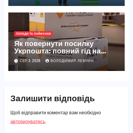
ПОРАДИ ТА ЛАЙФХАКИ
Як повернути посилку
Укрпошта: повний гід на
2026 рік
СЕР 3, 2026
ВОЛОДИМИР ЛЕВЧИН
Залишити відповідь
Щоб відправити коментар вам необхідно
авторизуватись
.