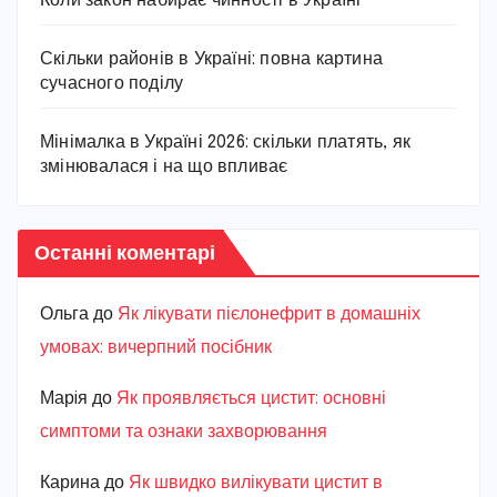
Коли закон набирає чинності в Україні
Скільки районів в Україні: повна картина
сучасного поділу
Мінімалка в Україні 2026: скільки платять, як
змінювалася і на що впливає
Останні коментарі
Ольга
до
Як лікувати пієлонефрит в домашніх
умовах: вичерпний посібник
Марiя
до
Як проявляється цистит: основні
симптоми та ознаки захворювання
Карина
до
Як швидко вилікувати цистит в