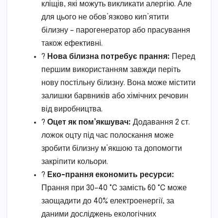
кліщів, які можуть викликати алергію. Але
для цього не обов’язково кип’ятити
білизну – парогенератор або прасування
також ефективні.
?
Нова білизна потребує прання:
Перед
першим використанням завжди періть
нову постільну білизну. Вона може містити
залишки барвників або хімічних речовин
від виробництва.
?
Оцет як пом’якшувач:
Додавання 2 ст.
ложок оцту під час полоскання може
зробити білизну м’якшою та допомогти
закріпити кольори.
?
Еко-прання економить ресурси:
Прання при 30–40 °C замість 60 °C може
заощадити до 40% електроенергії, за
даними досліджень екологічних