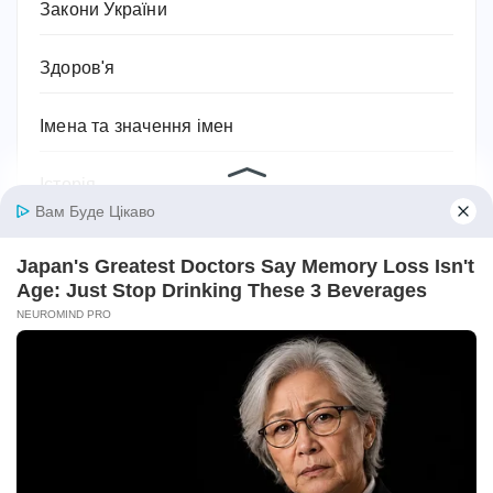
Закони України
Здоров'я
Імена та значення імен
Історія
Їжа та кулінарія
Квіти
Космос
Краса
Культура та мистецтво