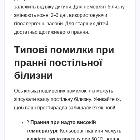
залежить від віку дитини. Для немовлят білизну
змінюють кожні 2–3 дні, використовуючи
гіпоалергенні засоби. Для старших дітей
достатньо щотижневого прання.
Типові помилки при
пранні постільної
білизни
Ось кілька поширених помилок, які можуть
зіпсувати вашу постільну білизну. Уникайте їх,
щоб ваші простирадла залишалися як нові!
?
Прання при надто високій
температурі:
Кольорові тканини можуть
вицвісти, якщо прати їх при 60 °C і вище.