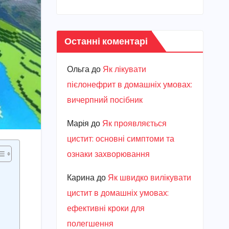
Останні коментарі
Ольга
до
Як лікувати
пієлонефрит в домашніх умовах:
вичерпний посібник
Марiя
до
Як проявляється
цистит: основні симптоми та
ознаки захворювання
Карина
до
Як швидко вилікувати
цистит в домашніх умовах:
ефективні кроки для
полегшення