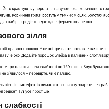
 Його крафтують у верстаті з павучого ока, коричневого гри
павуків. Коричневі гриби ростуть у темних місцях, болотах аб
дин набір інгредієнтів дає одне ферментоване око.
зового зілля
о ній правою кнопкою. У нижні три слоти поставте пляшки з
павуче око. Додайте порошок блейза в паливний слот лівор
те три пляшки зілля слабкості по 1:30 кожна. Звук булькан
я не з’явилося — перевірте, чи є паливо.
льшість інших ефектів вимагають спочатку зварити незграб
нгредієнт. Тут усе простіше.
я слабкості