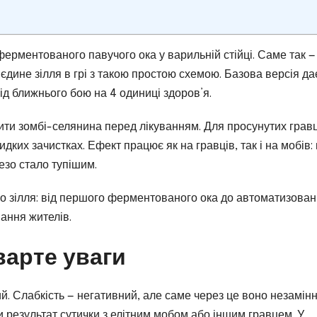
 ферментованого павучого ока у варильній стійці. Саме так —
 єдине зілля в грі з такою простою схемою. Базова версія да
ід ближнього бою на 4 одиниці здоров’я.
ити зомбі-селянина перед лікуванням. Для просунутих гравц
ких зачистках. Ефект працює як на гравців, так і на мобів: 
езо стало тупішим.
ого зілля: від першого ферментованого ока до автоматизова
ання жителів.
варте уваги
й. Слабкість — негативний, але саме через це воно незамінн
 результат сутички з елітним мобом або іншим гравцем. У