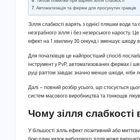
Типові помилки при варінні зілля слабкості
Автоматизація та ферми для просунутих гравців
Зілля слабкості варять з однієї пляшки води та
незграбного зілля і без незерського наросту. Це
ефект на 1 хвилину 30 секунд і зменшує шкоду в
Для початківців це найпростіший спосіб послаб
інструмент у PvP, автоматизованих фермах і швид
руці раптом завдає значно менше шкоди, ніби л
Далі — повний розбір усього, що стосується ць
систем масового виробництва та тонкощів лікув
Чому зілля слабкості 
У більшості зілль ефект позитивний або миттєви
бою один кидок вибухового зілля може вирішити