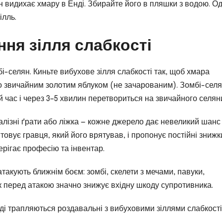
 видихає хмару в Енді. Збирайте його в пляшки з водою. О
ілль.
ня зілля слабкості
-селян. Киньте вибухове зілля слабкості так, щоб хмара
ого звичайним золотим яблуком (не зачарованим). Зомбі-сел
й час і через 3–5 хвилин перетвориться на звичайного селян
лізні ґрати або ліжка — кожне джерело дає невеликий шанс
овує гравця, який його врятував, і пропонує постійні знижк
ерігає професію та інвентар.
атакують ближнім боєм: зомбі, скелети з мечами, павуки,
к перед атакою значно знижує вхідну шкоду супротивника.
ді трапляються роздавальні з вибуховими зіллями слабкості