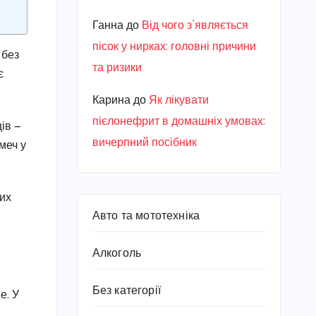
Ганна
до
Від чого з’являється
пісок у нирках: головні причини
 без
та ризики
є
Карина
до
Як лікувати
пієлонефрит в домашніх умовах:
ів —
вичерпний посібник
меч у
них
Авто та мототехніка
Алкоголь
Без категорії
е. У