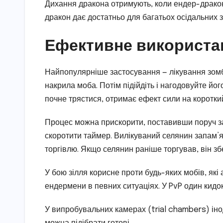
Дихання дракона отримують, коли ендер-дракон
дракон дає достатньо для багатьох осідальних з
Ефективне використан
Найпопулярніше застосування — лікування зомбі
накрила моба. Потім підійдіть і нагодовуйте й
почне трястися, отримає ефект сили на коротки
Процес можна прискорити, поставивши поруч за
скоротити таймер. Вилікуваний селянин запам’ят
торгівлю. Якщо селянин раніше торгував, він зб
У бою зілля корисне проти будь-яких мобів, які 
ендермени в певних ситуаціях. У PvP один кидо
У випробувальних камерах (trial chambers) іно