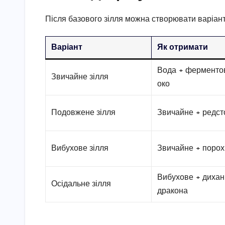
Після базового зілля можна створювати варіанти
Варіант
Як отримати
Вода + ферменто
Звичайне зілля
око
Подовжене зілля
Звичайне + редст
Вибухове зілля
Звичайне + порох
Вибухове + диха
Осідальне зілля
дракона