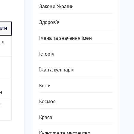
Закони України
Здоров'я
ати
Імена та значення імен
 в
Історія
Їжа та кулінарія
Квіти
н
Космос
і
Краса
Культура та мистецтво