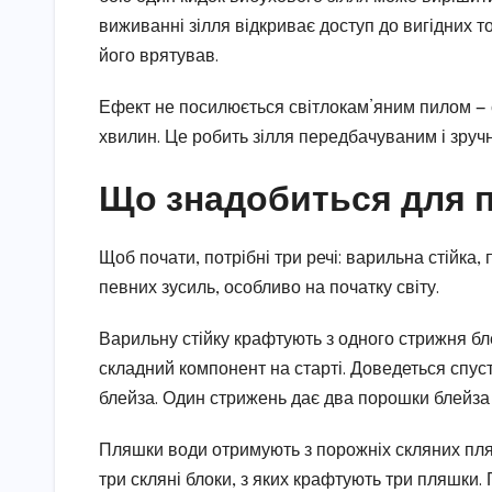
виживанні зілля відкриває доступ до вигідних то
його врятував.
Ефект не посилюється світлокам’яним пилом — сл
хвилин. Це робить зілля передбачуваним і зруч
Що знадобиться для п
Щоб почати, потрібні три речі: варильна стійка
певних зусиль, особливо на початку світу.
Варильну стійку крафтують з одного стрижня бл
складний компонент на старті. Доведеться спус
блейза. Один стрижень дає два порошки блейза 
Пляшки води отримують з порожніх скляних пляш
три скляні блоки, з яких крафтують три пляшки. 