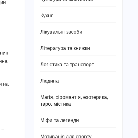
дин
Кухня
Лікувальні засоби
Література та книжки
янин
ина.
Логістика та транспорт
Людина
и на
Магія, хіромантія, езотерика,
таро, містика
Міфи та легенди
 —
Мотивація для спорту