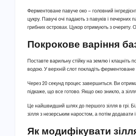
Ферментоване павуче око — головний інгредієнт.
цукру. Павучі очі падають з павуків і печерних 
грибних островах. Цукор отримують з очерету. О
Покрокове варіння ба
Поставте варильну стійку на землю і клацніть п
водою. У верхній слот покладіть ферментоване 
Через 20 секунд процес завершиться. Ви отримає
підкаже, що все готово. Якщо око зникло, а зілл
Це найшвидший шлях до першого зілля в грі. Бі
зілля з незерським наростом, а потім додавати і
Як модифікувати зілл