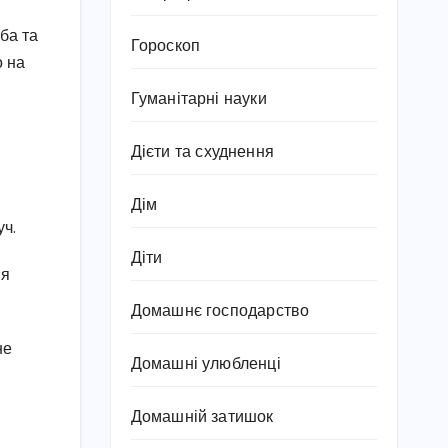
ба та
Гороскоп
о на
Гуманітарні науки
Дієти та схуднення
Дім
уч.
Діти
ня
Домашнє господарство
не
Домашні улюбленці
Домашній затишок