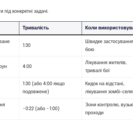
 під конкретні задачі.
Тривалість
Коли використовув
ване
Швидке застосування
1:30
бою
Лікування жителів,
оун
4:00
тривалі бої
1:30 (або 4:00 якщо
Кидок на відстані,
подовжене)
лікування зомбі-селя
ння
Зони контролю, вузьк
~0:22 (або ~1:00)
проходи