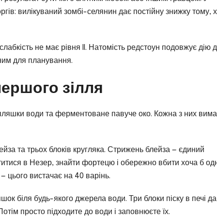
ргів: вилікуваний зомбі-селянин дає постійну знижку тому, 
абкість не має рівня II. Натомість редстоун подовжує дію д
ним для планування.
ершого зілля
, пляшки води та ферментоване павуче око. Кожна з них вима
ейза та трьох блоків кругляка. Стрижень блейза — єдиний
титися в Незер, знайти фортецю і обережно вбити хоча б од
— цього вистачає на 40 варінь.
ок біля будь-якого джерела води. Три блоки піску в печі д
Потім просто підходите до води і заповнюєте їх.