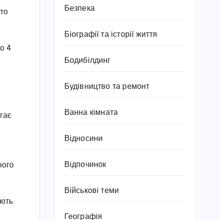
Безпека
хто
Біографії та історії життя
о 4
Бодибілдинг
Будівництво та ремонт
Ванна кімната
гає
Відносини
Відпочинок
ного
Військові теми
ають
Географія