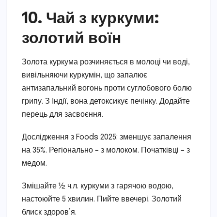
10. Чай з куркуми:
золотий воїн
Золота куркума розчиняється в молоці чи воді,
вивільняючи куркумін, що запалює
антизапальний вогонь проти суглобового болю
грипу. З Індії, вона детоксикує печінку. Додайте
перець для засвоєння.
Дослідження з Foods 2025: зменшує запалення
на 35%. Регіонально – з молоком. Початківці – з
медом.
Змішайте ½ ч.л. куркуми з гарячою водою,
настоюйте 5 хвилин. Пийте ввечері. Золотий
блиск здоров’я.