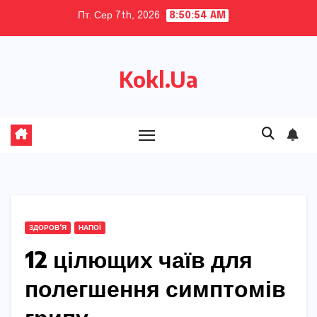
Skip
Пт. Сер 7th, 2026
8:50:56 AM
to
content
Kokl.Ua
ЗДОРОВ'Я
НАПОЇ
12 цілющих чаїв для
полегшення симптомів