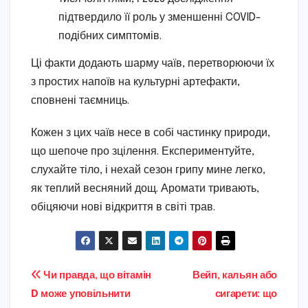
підтвердило її роль у зменшенні COVID-
подібних симптомів.
Ці факти додають шарму чаїв, перетворюючи їх
з простих напоїв на культурні артефакти,
сповнені таємниць.
Кожен з цих чаїв несе в собі частинку природи,
що шепоче про зцілення. Експериментуйте,
слухайте тіло, і нехай сезон грипу мине легко,
як теплий весняний дощ. Аромати тривають,
обіцяючи нові відкриття в світі трав.
Навігація
Чи правда, що вітамін
Вейп, кальян або
D може уповільнити
сигарети: що
записів