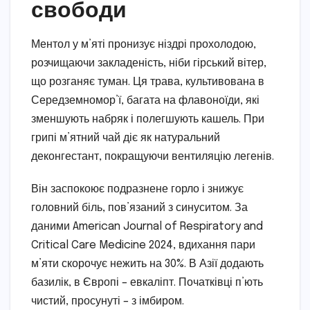
свободи
Ментол у м’яті пронизує ніздрі прохолодою,
розчищаючи закладеність, ніби гірський вітер,
що розганяє туман. Ця трава, культивована в
Середземномор’ї, багата на флавоноїди, які
зменшують набряк і полегшують кашель. При
грипі м’ятний чай діє як натуральний
деконгестант, покращуючи вентиляцію легенів.
Він заспокоює подразнене горло і знижує
головний біль, пов’язаний з синуситом. За
даними American Journal of Respiratory and
Critical Care Medicine 2024, вдихання пари
м’яти скорочує нежить на 30%. В Азії додають
базилік, в Європі – евкаліпт. Початківці п’ють
чистий, просунуті – з імбиром.