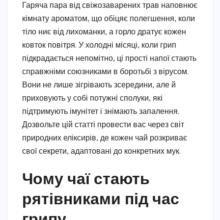
Гаряча пара від свіжозаварених трав наповнює
кімнату ароматом, що обіцяє полегшення, коли
тіло ниє від лихоманки, а горло дратує кожен
ковток повітря. У холодні місяці, коли грип
підкрадається непомітно, ці прості напої стають
справжніми союзниками в боротьбі з вірусом.
Вони не лише зігрівають зсередини, але й
приховують у собі потужні сполуки, які
підтримують імунітет і знімають запалення.
Дозвольте цій статті провести вас через світ
природних еліксирів, де кожен чай розкриває
свої секрети, адаптовані до конкретних мук.
Чому чаї стають
рятівниками під час
грипу