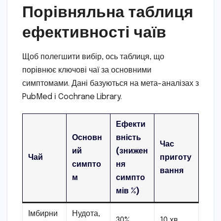
Порівняльна таблиця
ефективності чаїв
Щоб полегшити вибір, ось таблиця, що
порівнює ключові чаї за основними
симптомами. Дані базуються на мета-аналізах з
PubMed і Cochrane Library.
Ефекти
Основн
вність
Час
ий
(знижен
Чай
приготу
симпто
ня
вання
м
симпто
мів %)
Імбирни
Нудота,
30%
10 хв