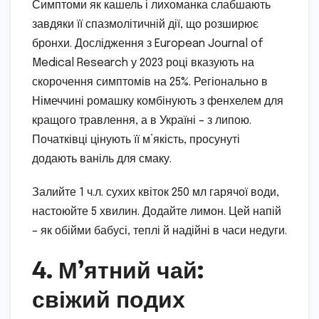
Симптоми як кашель і лихоманка слабшають
завдяки її спазмолітичній дії, що розширює
бронхи. Дослідження з European Journal of
Medical Research у 2023 році вказують на
скорочення симптомів на 25%. Регіонально в
Німеччині ромашку комбінують з фенхелем для
кращого травлення, а в Україні – з липою.
Початківці цінують її м’якість, просунуті
додають ваніль для смаку.
Залийте 1 ч.л. сухих квіток 250 мл гарячої води,
настоюйте 5 хвилин. Додайте лимон. Цей напій
– як обійми бабусі, теплі й надійні в часи недуги.
4. М’ятний чай:
свіжий подих