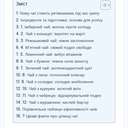
Зміст
Чому чаї стають рятівниками під час грипу
Інгредієнти та підготовка: основи для успіху
1. Імбирний чай: вогонь проти холоду
2. Чай з ехінацеї: імунітет на варті
3. Ромашковий чай: ніжне заспокоєння
4. М’ятний чай: свіжий подих свободи
5. Лимонний чай: вибух вітамінів
6. Чай з бузини: темна сила захисту
7. Зелений чай: антиоксидантний щит
8. Чай з липи: потогінний еліксир
9. Чай з солодки: солодке знеболення
10. Чай з куркуми: золотий воїн
11. Чай з чебрецю: відхаркувальний подих
12. Чай з журавлини: кислий бар’єр
Порівняльна таблиця ефективності чаїв
? Цікаві факти про цілющі чаї