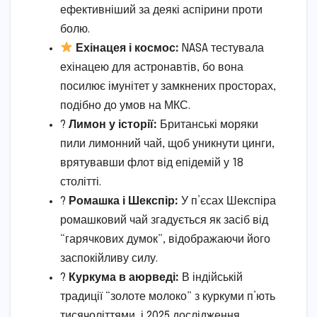
ефективніший за деякі аспірини проти
болю.
Ехінацея і космос:
NASA тестувала
ехінацею для астронавтів, бо вона
посилює імунітет у замкнених просторах,
подібно до умов на МКС.
?
Лимон у історії:
Британські моряки
пили лимонний чай, щоб уникнути цинги,
врятувавши флот від епідемій у 18
столітті.
?
Ромашка і Шекспір:
У п’єсах Шекспіра
ромашковий чай згадується як засіб від
“гарячкових думок”, відображаючи його
заспокійливу силу.
?
Куркума в аюрведі:
В індійській
традиції “золоте молоко” з куркуми п’ють
тисячоліттями, і 2025 дослідження