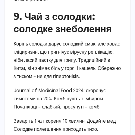
9. Чай з солодки:
солодке знеболення
Корінь солодки дарує солодкий смак, але ховає
гліциризин, що пригнічує вірусну реплікацію,
ніби ласий пастку для грипу. Традиційний в
Китаї, він знімає біль у горлі і кашель. Обережно
з тиском – не для гіпертоніків.
Journal of Medicinal Food 2024: скорочує
симптоми на 20%. Комбінують з імбиром.
Початківці – слабкий, просунуті – комбі.
Заваріть 1 ч.л. кореня 10 хвилин. Додайте мед.
Солодке полегшення приходить тихо.