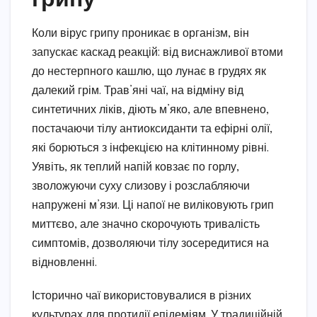
Коли вірус грипу проникає в організм, він
запускає каскад реакцій: від виснажливої втоми
до нестерпного кашлю, що лунає в грудях як
далекий грім. Трав’яні чаї, на відміну від
синтетичних ліків, діють м’яко, але впевнено,
постачаючи тілу антиоксиданти та ефірні олії,
які борються з інфекцією на клітинному рівні.
Уявіть, як теплий напій ковзає по горлу,
зволожуючи суху слизову і розслабляючи
напружені м’язи. Ці напої не виліковують грип
миттєво, але значно скорочують тривалість
симптомів, дозволяючи тілу зосередитися на
відновленні.
Історично чаї використовувалися в різних
культурах для протидії епідеміям. У традиційній