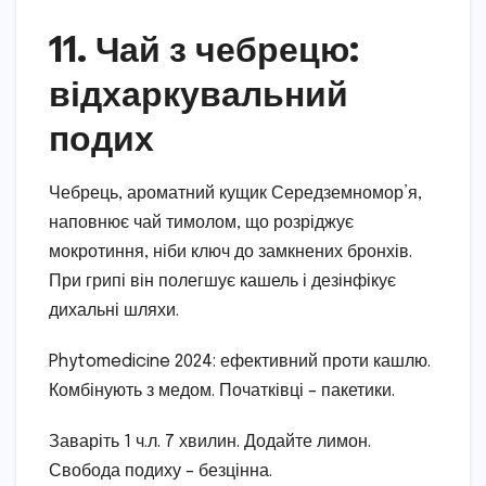
11. Чай з чебрецю:
відхаркувальний
подих
Чебрець, ароматний кущик Середземномор’я,
наповнює чай тимолом, що розріджує
мокротиння, ніби ключ до замкнених бронхів.
При грипі він полегшує кашель і дезінфікує
дихальні шляхи.
Phytomedicine 2024: ефективний проти кашлю.
Комбінують з медом. Початківці – пакетики.
Заваріть 1 ч.л. 7 хвилин. Додайте лимон.
Свобода подиху – безцінна.