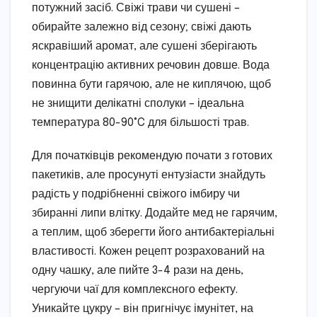
потужний засіб. Свіжі трави чи сушені –
обирайте залежно від сезону; свіжі дають
яскравіший аромат, але сушені зберігають
концентрацію активних речовин довше. Вода
повинна бути гарячою, але не киплячою, щоб
не знищити делікатні сполуки – ідеальна
температура 80-90°C для більшості трав.
Для початківців рекомендую почати з готових
пакетиків, але просунуті ентузіасти знайдуть
радість у подрібненні свіжого імбиру чи
збиранні липи влітку. Додайте мед не гарячим,
а теплим, щоб зберегти його антибактеріальні
властивості. Кожен рецепт розрахований на
одну чашку, але пийте 3-4 рази на день,
чергуючи чаї для комплексного ефекту.
Уникайте цукру – він пригнічує імунітет, на