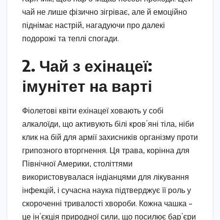
чай не лише фізично зігріває, але й емоційно
піднімає настрій, нагадуючи про далекі
подорожі та теплі спогади.
2. Чай з ехінацеї:
імунітет на варті
Фіолетові квіти ехінацеї ховають у собі
алкалоїди, що активують білі кров’яні тіла, ніби
клик на бій для армії захисників організму проти
грипозного вторгнення. Ця трава, корінна для
Північної Америки, століттями
використовувалася індіанцями для лікування
інфекцій, і сучасна наука підтверджує її роль у
скороченні тривалості хвороби. Кожна чашка –
це ін’єкція природної сили, що посилює бар’єри