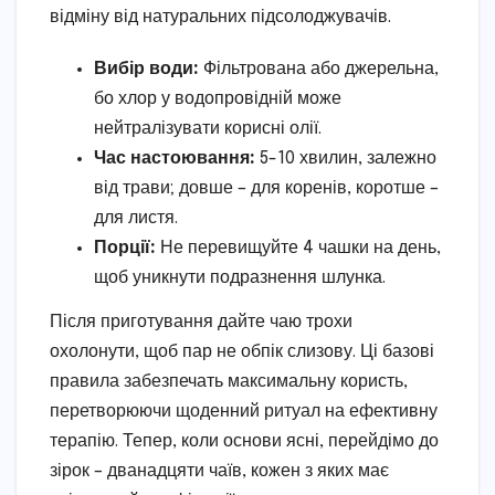
відміну від натуральних підсолоджувачів.
Вибір води:
Фільтрована або джерельна,
бо хлор у водопровідній може
нейтралізувати корисні олії.
Час настоювання:
5-10 хвилин, залежно
від трави; довше – для коренів, коротше –
для листя.
Порції:
Не перевищуйте 4 чашки на день,
щоб уникнути подразнення шлунка.
Після приготування дайте чаю трохи
охолонути, щоб пар не обпік слизову. Ці базові
правила забезпечать максимальну користь,
перетворюючи щоденний ритуал на ефективну
терапію. Тепер, коли основи ясні, перейдімо до
зірок – дванадцяти чаїв, кожен з яких має