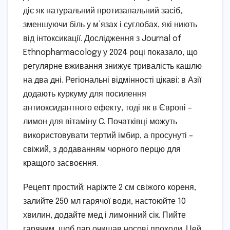
діє як натуральний протизапальний засіб,
зменшуючи біль у м’язах і суглобах, які ниють
від інтоксикації. Дослідження з Journal of
Ethnopharmacology у 2024 році показало, що
регулярне вживання знижує тривалість кашлю
на два дні. Регіональні відмінності цікаві: в Азії
додають куркуму для посилення
антиоксидантного ефекту, тоді як в Європі –
лимон для вітаміну C. Початківці можуть
використовувати тертий імбир, а просунуті –
свіжий, з додаванням чорного перцю для
кращого засвоєння.
Рецепт простий: наріжте 2 см свіжого кореня,
залийте 250 мл гарячої води, настоюйте 10
хвилин, додайте мед і лимонний сік. Пийте
гарячим, щоб пар очищав носові проходи. Цей