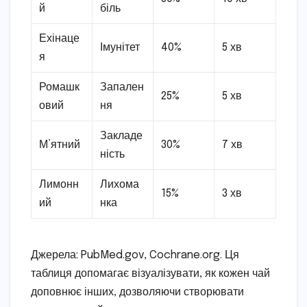
й
біль
Ехінаце
Імунітет
40%
5 хв
я
Ромашк
Запален
25%
5 хв
овий
ня
Закладе
М’ятний
30%
7 хв
ність
Лимонн
Лихома
15%
3 хв
ий
нка
Джерела: PubMed.gov, Cochrane.org. Ця
таблиця допомагає візуалізувати, як кожен чай
доповнює інших, дозволяючи створювати