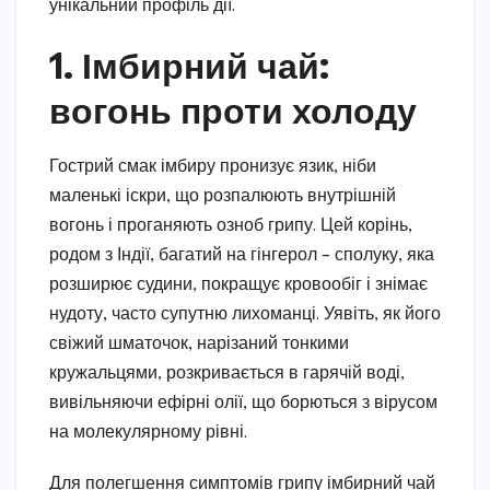
унікальний профіль дії.
1. Імбирний чай:
вогонь проти холоду
Гострий смак імбиру пронизує язик, ніби
маленькі іскри, що розпалюють внутрішній
вогонь і проганяють озноб грипу. Цей корінь,
родом з Індії, багатий на гінгерол – сполуку, яка
розширює судини, покращує кровообіг і знімає
нудоту, часто супутню лихоманці. Уявіть, як його
свіжий шматочок, нарізаний тонкими
кружальцями, розкривається в гарячій воді,
вивільняючи ефірні олії, що борються з вірусом
на молекулярному рівні.
Для полегшення симптомів грипу імбирний чай