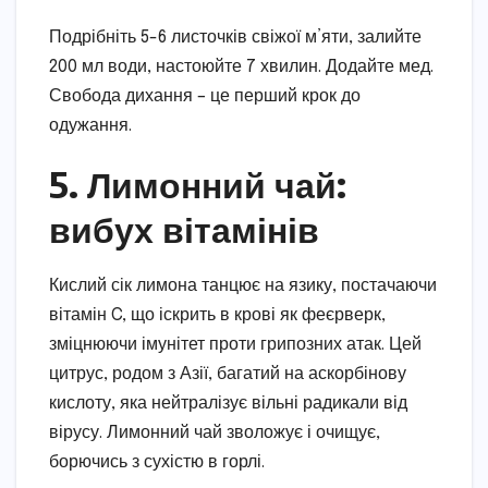
Подрібніть 5-6 листочків свіжої м’яти, залийте
200 мл води, настоюйте 7 хвилин. Додайте мед.
Свобода дихання – це перший крок до
одужання.
5. Лимонний чай:
вибух вітамінів
Кислий сік лимона танцює на язику, постачаючи
вітамін C, що іскрить в крові як феєрверк,
зміцнюючи імунітет проти грипозних атак. Цей
цитрус, родом з Азії, багатий на аскорбінову
кислоту, яка нейтралізує вільні радикали від
вірусу. Лимонний чай зволожує і очищує,
борючись з сухістю в горлі.