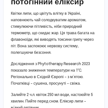
потогінний еліксир
Квітки липи, що цвітуть влітку в Україні,
наповнюють чай солодкуватим ароматом,
стимулюючи пітливість, ніби природний
термометр, що скидає жар. Ця трава багата на
флавоноїди, які виводять токсини грипу через
піт. Вона заспокоює нервову систему,
полегшуючи безсоння.
Дослідження з Phytotherapy Research 2023
показало зниження температури на 1°C.
Регіонально в Східній Європі – з м’ятою.
Початківці – сушена, просунуті – свіжа.
Залийте 2 ч.л. квіток 250 мл води, настоюйте 5
хвилин. Пийте перед сном. Еліксир липи –
м’який рятівник.