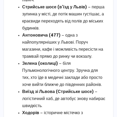
північ.
Стрийське шосе (в’їзд у Львів)
— перша
зупинка у місті, де потік машин густішає, а
краєвиди переходять від полів до міських
будинків.
Антоновича (477)
— одна з
найпопулярніших у Львові. Поруч
магазини, кафе і можливість пересісти на
трамвай прямо до ринку чи вокзалу.
Зелена (околиці)
— біля
Пульмонологічного центру. Зручна для
тих, хто їде в медичні заклади або просто
хоче вийти ближче до південних районів.
Виїзд зі Львова (Стрийське шосе)
—
логістичний хаб, де автобус знову набирає
швидкість.
Ходорів
— історичне містечко з