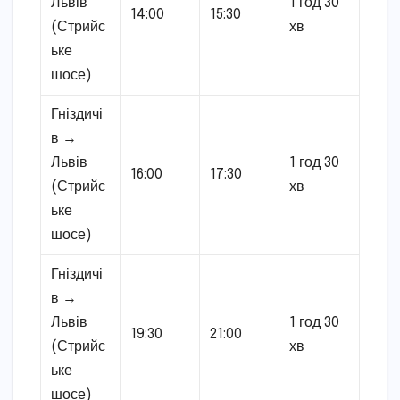
Львів
1 год 30
14:00
15:30
(Стрийс
хв
ьке
шосе)
Гніздичі
в →
Львів
1 год 30
16:00
17:30
(Стрийс
хв
ьке
шосе)
Гніздичі
в →
Львів
1 год 30
19:30
21:00
(Стрийс
хв
ьке
шосе)