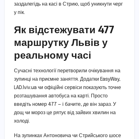
заздалегідь на касі в Стрию, щоб уникнути черг
у пік.
Як відстежувати 477
маршрутку Львів у
реальному часі
Сучасні технології перетворили очікування на
зупинці на приємне заняття. Додатки EasyWay,
LAD.lviv.ua чи офіційні сервіси показують точне
розташування автобуса на карті. Просто
введіть номер 477 — і бачите, де він зараз. У
дощ чи мороз це рятує від зайвих хвилин на
холоді.
На зупинках Антоновича чи Стрийського шосе