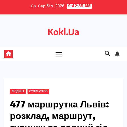
Skip
Ср. Сер 5th, 2026
9:42:36 AM
to
content
Kokl.Ua
ЛЮДИНА
СУПІЛЬСТВО
477 маршрутка Львів:
розклад, маршрут,