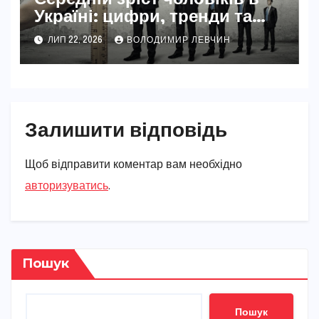
Україні: цифри, тренди та
реальність 2026
ЛИП 22, 2026
ВОЛОДИМИР ЛЕВЧИН
Залишити відповідь
Щоб відправити коментар вам необхідно
авторизуватись
.
Пошук
Пошук