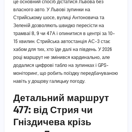
це основний спосіб дістатися Львова без
власного авто. У Львові зупинки на
Стрийському шосе, вулиці Антоновича та
Зеленій дозволяють швидко пересісти на
трамваї 8, 9 чи 47А і опинитися в центрі за 10–
15 хвилин. Стрийська автостанція АС-3 стає
хабом для тих, хто їде далі на південь. У 2026
році маршрут не змінився кардинально, але
додалися цифрові табло на зупинках і GPS-
моніторинг, що робить поїздку передбачуваною
навіть у дощову галицьку погоду.
Детальний маршрут
477: від Стрия чи
Гніздичева крізь