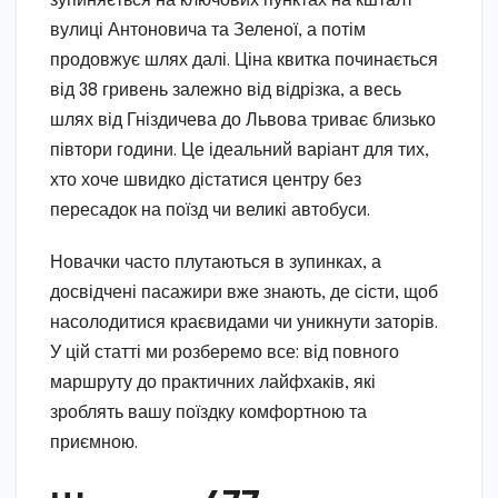
зупиняється на ключових пунктах на кшталт
вулиці Антоновича та Зеленої, а потім
продовжує шлях далі. Ціна квитка починається
від 38 гривень залежно від відрізка, а весь
шлях від Гніздичева до Львова триває близько
півтори години. Це ідеальний варіант для тих,
хто хоче швидко дістатися центру без
пересадок на поїзд чи великі автобуси.
Новачки часто плутаються в зупинках, а
досвідчені пасажири вже знають, де сісти, щоб
насолодитися краєвидами чи уникнути заторів.
У цій статті ми розберемо все: від повного
маршруту до практичних лайфхаків, які
зроблять вашу поїздку комфортною та
приємною.