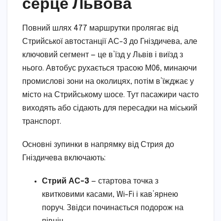
серце Львова
Повний шлях 477 маршрутки пролягає від
Стрийської автостанції АС-3 до Гніздичева, але
ключовий сегмент — це в’їзд у Львів і виїзд з
нього. Автобус рухається трасою М06, минаючи
промислові зони на околицях, потім в’їжджає у
місто на Стрийському шосе. Тут пасажири часто
виходять або сідають для пересадки на міський
транспорт.
Основні зупинки в напрямку від Стрия до
Гніздичева включають:
Стрий АС-3
— стартова точка з
квитковими касами, Wi-Fi і кав’ярнею
поруч. Звідси починається подорож на