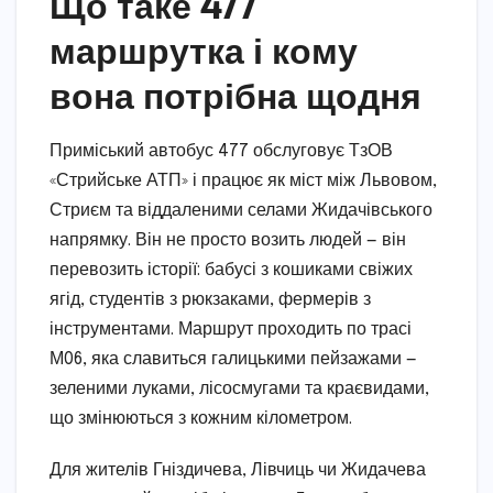
Що таке 477
маршрутка і кому
вона потрібна щодня
Приміський автобус 477 обслуговує ТзОВ
«Стрийське АТП» і працює як міст між Львовом,
Стриєм та віддаленими селами Жидачівського
напрямку. Він не просто возить людей — він
перевозить історії: бабусі з кошиками свіжих
ягід, студентів з рюкзаками, фермерів з
інструментами. Маршрут проходить по трасі
М06, яка славиться галицькими пейзажами —
зеленими луками, лісосмугами та краєвидами,
що змінюються з кожним кілометром.
Для жителів Гніздичева, Лівчиць чи Жидачева