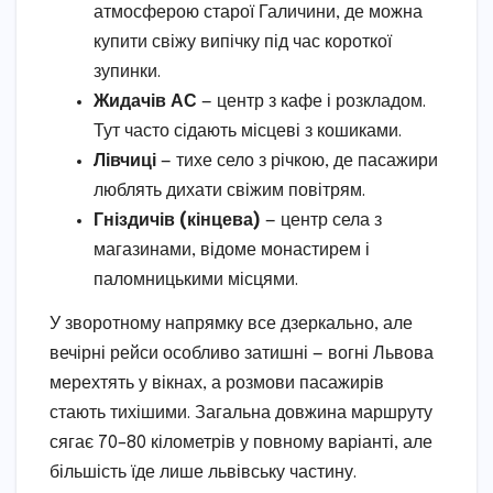
атмосферою старої Галичини, де можна
купити свіжу випічку під час короткої
зупинки.
Жидачів АС
— центр з кафе і розкладом.
Тут часто сідають місцеві з кошиками.
Лівчиці
— тихе село з річкою, де пасажири
люблять дихати свіжим повітрям.
Гніздичів (кінцева)
— центр села з
магазинами, відоме монастирем і
паломницькими місцями.
У зворотному напрямку все дзеркально, але
вечірні рейси особливо затишні — вогні Львова
мерехтять у вікнах, а розмови пасажирів
стають тихішими. Загальна довжина маршруту
сягає 70–80 кілометрів у повному варіанті, але
більшість їде лише львівську частину.