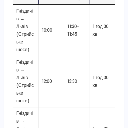
Гніздичі
в →
Львів
11:30–
1 год 30
10:00
(Стрийс
11:45
хв
ьке
шосе)
Гніздичі
в →
Львів
1 год 30
12:00
13:30
(Стрийс
хв
ьке
шосе)
Гніздичі
в →