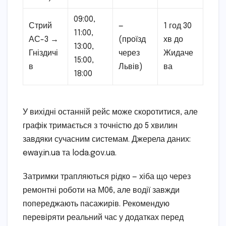
09:00,
Стрий
—
1 год 30
11:00,
АС-3 →
(проїзд
хв до
13:00,
Гніздичі
через
Жидаче
15:00,
в
Львів)
ва
18:00
У вихідні останній рейс може скоротитися, але
графік тримається з точністю до 5 хвилин
завдяки сучасним системам. Джерела даних:
eway.in.ua та loda.gov.ua.
Затримки трапляються рідко — хіба що через
ремонтні роботи на М06, але водії завжди
попереджають пасажирів. Рекомендую
перевіряти реальний час у додатках перед