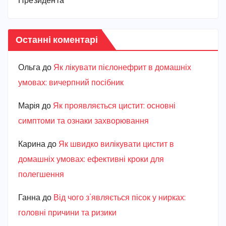
Президента
Останні коментарі
Ольга
до
Як лікувати пієлонефрит в домашніх
умовах: вичерпний посібник
Марiя
до
Як проявляється цистит: основні
симптоми та ознаки захворювання
Карина
до
Як швидко вилікувати цистит в
домашніх умовах: ефективні кроки для
полегшення
Ганна
до
Від чого з’являється пісок у нирках:
головні причини та ризики