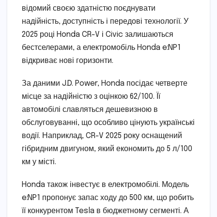
відомий своєю здатністю поєднувати
надійність, доступність і передові технології. У
2025 році Honda CR-V і Civic залишаються
бестселерами, а електромобіль Honda e:NP1
відкриває нові горизонти.
За даними J.D. Power, Honda посідає четверте
місце за надійністю з оцінкою 62/100. Її
автомобілі славляться дешевизною в
обслуговуванні, що особливо цінують українські
водії. Наприклад, CR-V 2025 року оснащений
гібридним двигуном, який економить до 5 л/100
км у місті.
Honda також інвестує в електромобілі. Модель
e:NP1 пропонує запас ходу до 500 км, що робить
її конкурентом Tesla в бюджетному сегменті. А