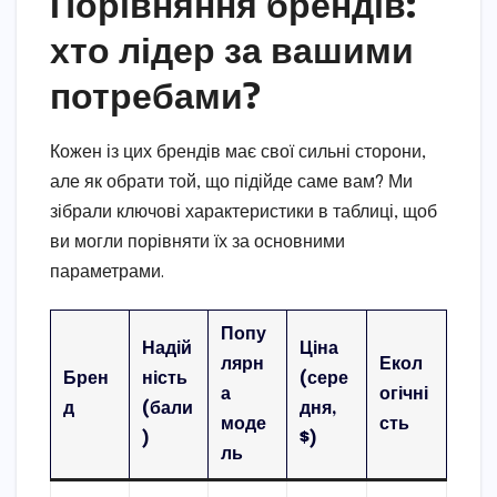
Порівняння брендів:
хто лідер за вашими
потребами?
Кожен із цих брендів має свої сильні сторони,
але як обрати той, що підійде саме вам? Ми
зібрали ключові характеристики в таблиці, щоб
ви могли порівняти їх за основними
параметрами.
Попу
Надій
Ціна
лярн
Екол
Брен
ність
(сере
а
огічні
д
(бали
дня,
моде
сть
)
$)
ль