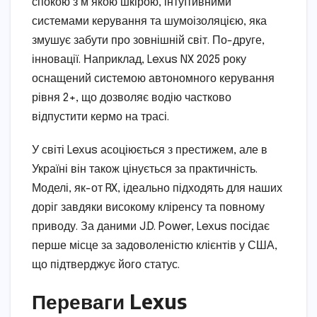
спокою з м’якою шкірою, інтуїтивними
системами керування та шумоізоляцією, яка
змушує забути про зовнішній світ. По-друге,
інновації. Наприклад, Lexus NX 2025 року
оснащений системою автономного керування
рівня 2+, що дозволяє водію частково
відпустити кермо на трасі.
У світі Lexus асоціюється з престижем, але в
Україні він також цінується за практичність.
Моделі, як-от RX, ідеально підходять для наших
доріг завдяки високому кліренсу та повному
приводу. За даними J.D. Power, Lexus посідає
перше місце за задоволеністю клієнтів у США,
що підтверджує його статус.
Переваги Lexus