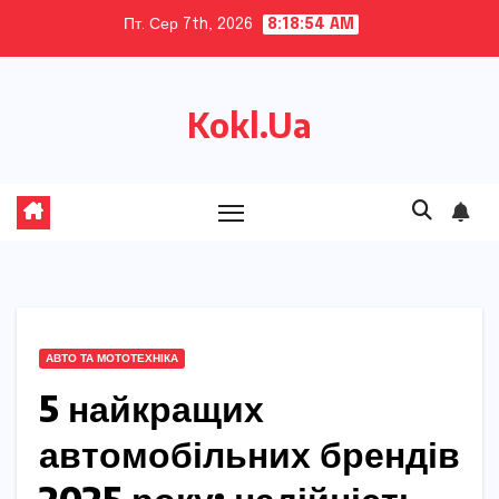
Skip
Пт. Сер 7th, 2026
8:18:56 AM
to
content
Kokl.Ua
АВТО ТА МОТОТЕХНІКА
5 найкращих
автомобільних брендів