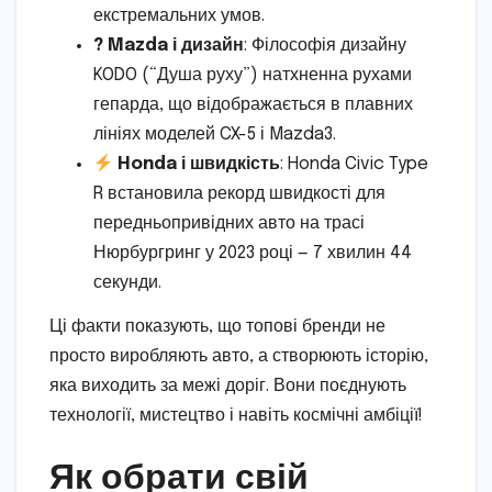
екстремальних умов.
? Mazda і дизайн
: Філософія дизайну
KODO (“Душа руху”) натхненна рухами
гепарда, що відображається в плавних
лініях моделей CX-5 і Mazda3.
Honda і швидкість
: Honda Civic Type
R встановила рекорд швидкості для
передньопривідних авто на трасі
Нюрбургринг у 2023 році — 7 хвилин 44
секунди.
Ці факти показують, що топові бренди не
просто виробляють авто, а створюють історію,
яка виходить за межі доріг. Вони поєднують
технології, мистецтво і навіть космічні амбіції!
Як обрати свій