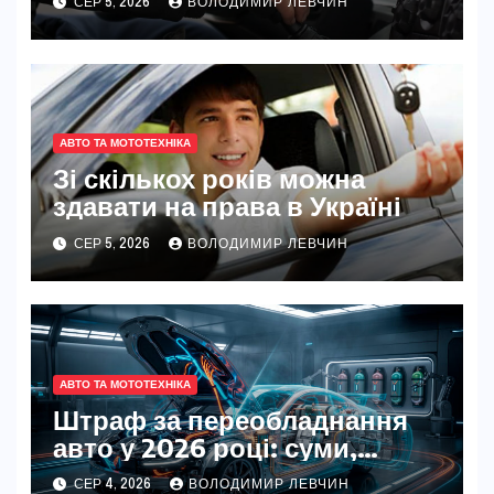
СЕР 5, 2026
ВОЛОДИМИР ЛЕВЧИН
АВТО ТА МОТОТЕХНІКА
Зі скількох років можна
здавати на права в Україні
СЕР 5, 2026
ВОЛОДИМИР ЛЕВЧИН
АВТО ТА МОТОТЕХНІКА
Штраф за переобладнання
авто у 2026 році: суми,
правила та як уникнути
СЕР 4, 2026
ВОЛОДИМИР ЛЕВЧИН