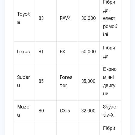
Гібри
ди,
Toyot
83
RAV4
30,000
елект
a
ромоб
ілі
Гібри
Lexus
81
RX
50,000
ди
Еконо
Subar
Fores
мічні
85
35,000
u
ter
двигу
ни
Mazd
Skyac
80
CX-5
32,000
a
tiv-X
Гібри