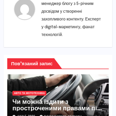
менеджер блогу з 5-річним
досвідом у створенні
захопливого контенту. Експерт
у digital-маркетингу, фанат
технологій.
Пов’язаний запис
АВТО ТА МОТОТЕХНІКА
Чи можна їздити з
простроченими правами під
час війни