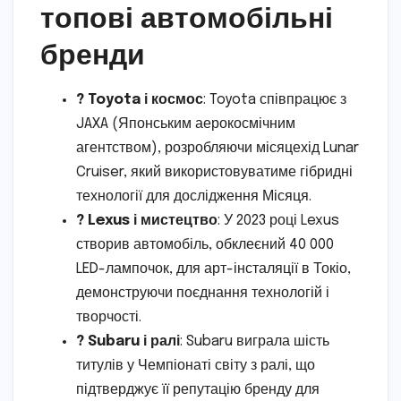
топові автомобільні
бренди
? Toyota і космос
: Toyota співпрацює з
JAXA (Японським аерокосмічним
агентством), розробляючи місяцехід Lunar
Cruiser, який використовуватиме гібридні
технології для дослідження Місяця.
? Lexus і мистецтво
: У 2023 році Lexus
створив автомобіль, обклеєний 40 000
LED-лампочок, для арт-інсталяції в Токіо,
демонструючи поєднання технологій і
творчості.
? Subaru і ралі
: Subaru виграла шість
титулів у Чемпіонаті світу з ралі, що
підтверджує її репутацію бренду для