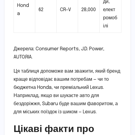
ди,
Hond
62
CR-V
28,000
елект
a
ромоб
ілі
Джерела: Consumer Reports, J.D. Power,
AUTO.RIA.
Ця таблиця допоможе вам зважити, який бренд
краще відповідає вашим потребам — чи то
бюджетна Honda, чи преміальний Lexus.
Наприклад, якщо ви шукаєте авто для
бездоріжжя, Subaru буде вашим фаворитом, а
для міських поїздок із шиком — Lexus.
Цікаві факти про