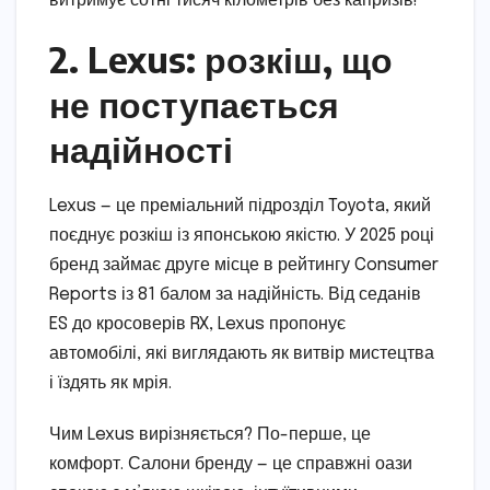
витримує сотні тисяч кілометрів без капризів!
2. Lexus: розкіш, що
не поступається
надійності
Lexus — це преміальний підрозділ Toyota, який
поєднує розкіш із японською якістю. У 2025 році
бренд займає друге місце в рейтингу Consumer
Reports із 81 балом за надійність. Від седанів
ES до кросоверів RX, Lexus пропонує
автомобілі, які виглядають як витвір мистецтва
і їздять як мрія.
Чим Lexus вирізняється? По-перше, це
комфорт. Салони бренду — це справжні оази