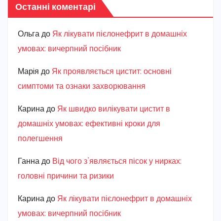
Останні коментарі
Ольга
до
Як лікувати пієлонефрит в домашніх
умовах: вичерпний посібник
Марiя
до
Як проявляється цистит: основні
симптоми та ознаки захворювання
Карина
до
Як швидко вилікувати цистит в
домашніх умовах: ефективні кроки для
полегшення
Ганна
до
Від чого з’являється пісок у нирках:
головні причини та ризики
Карина
до
Як лікувати пієлонефрит в домашніх
умовах: вичерпний посібник