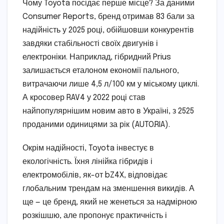
Чому Toyota посідає перше місце? За даними
Consumer Reports, бренд отримав 83 бали за
надійність у 2025 році, обійшовши конкурентів
завдяки стабільності своїх двигунів і
електроніки. Наприклад, гібридний Prius
залишається еталоном економії пального,
витрачаючи лише 4,5 л/100 км у міському циклі.
А кросовер RAV4 у 2022 році став
найпопулярнішим новим авто в Україні, з 2525
проданими одиницями за рік (AUTO.RIA).
Окрім надійності, Toyota інвестує в
екологічність. Їхня лінійка гібридів і
електромобілів, як-от bZ4X, відповідає
глобальним трендам на зменшення викидів. А
ще — це бренд, який не женеться за надмірною
розкішшю, але пропонує практичність і