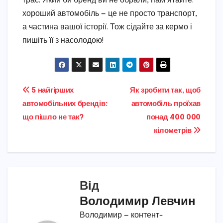
трас. Який би бренд ви не обрали, пам’ятайте:
хороший автомобіль — це не просто транспорт,
а частина вашої історії. Тож сідайте за кермо і
пишіть її з насолодою!
Навігація
5 найгірших
Як зробити так, щоб
автомобільних брендів:
автомобіль проїхав
записів
що пішло не так?
понад 400 000
кілометрів
Від
Володимир Левчин
Володимир — контент-