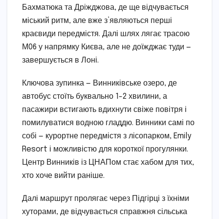
Бахматюка та Дріжджова, де ще відчувається
міський ритм, але вже з’являються перші
краєвиди передмістя. Далі шлях лягає трасою
М06 у напрямку Києва, але не доїжджає туди —
завершується в Лоні.
Ключова зупинка — Винниківське озеро, де
автобус стоїть буквально 1-2 хвилини, а
пасажири встигають вдихнути свіже повітря і
помилуватися водною гладдю. Винники самі по
собі — курортне передмістя з лісопарком, Emily
Resort і можливістю для короткої прогулянки.
Центр Винників із ЦНАПом стає хабом для тих,
хто хоче вийти раніше.
Далі маршрут пролягає через Підгірці з їхніми
хуторами, де відчувається справжня сільська