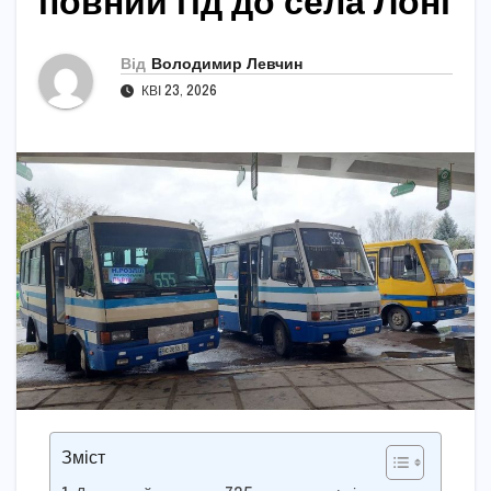
повний гід до села Лоні
Від
Володимир Левчин
КВІ 23, 2026
Зміст