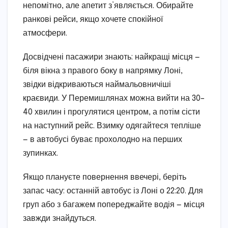
непомітно, але апетит з’являється. Обирайте
ранкові рейси, якщо хочете спокійної
атмосфери.
Досвідчені пасажири знають: найкращі місця —
біля вікна з правого боку в напрямку Лоні,
звідки відкриваються наймальовничіші
краєвиди. У Перемишлянах можна вийти на 30–
40 хвилин і прогулятися центром, а потім сісти
на наступний рейс. Взимку одягайтеся тепліше
— в автобусі буває прохолодно на перших
зупинках.
Якщо плануєте повернення ввечері, беріть
запас часу: останній автобус із Лоні о 22:20. Для
груп або з багажем попереджайте водія — місця
завжди знайдуться.