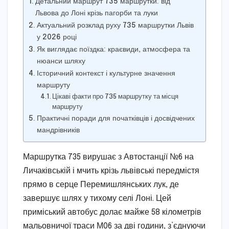
Детальний маршрут 735 маршрутки: від
Львова до Лоні крізь пагорби та луки
Актуальний розклад руху 735 маршрутки Львів
у 2026 році
Як виглядає поїздка: краєвиди, атмосфера та
нюанси шляху
Історичний контекст і культурне значення
маршруту
Цікаві факти про 735 маршрутку та місця
маршруту
Практичні поради для початківців і досвідчених
мандрівників
Маршрутка 735 вирушає з Автостанції №6 на
Личаківській і мчить крізь львівські передмістя
прямо в серце Перемишлянських лук, де
завершує шлях у тихому селі Лоні. Цей
приміський автобус долає майже 58 кілометрів
мальовничої траси М06 за дві години, з’єднуючи