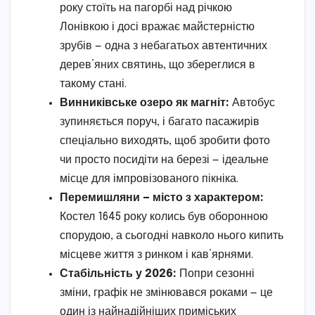
року стоїть на пагорбі над річкою
Лонівкою і досі вражає майстерністю
зрубів — одна з небагатьох автентичних
дерев’яних святинь, що збереглися в
такому стані.
Винниківське озеро як магніт:
Автобус
зупиняється поруч, і багато пасажирів
спеціально виходять, щоб зробити фото
чи просто посидіти на березі — ідеальне
місце для імпровізованого пікніка.
Перемишляни — місто з характером:
Костел 1645 року колись був оборонною
спорудою, а сьогодні навколо нього кипить
місцеве життя з ринком і кав’ярнями.
Стабільність у 2026:
Попри сезонні
зміни, графік не змінювався роками — це
один із найнадійніших приміських