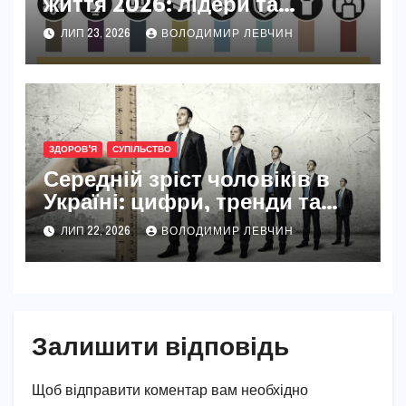
життя 2026: лідери та
секрети їхнього успіху
ЛИП 23, 2026
ВОЛОДИМИР ЛЕВЧИН
ЗДОРОВ'Я
СУПІЛЬСТВО
Середній зріст чоловіків в
Україні: цифри, тренди та
реальність 2026
ЛИП 22, 2026
ВОЛОДИМИР ЛЕВЧИН
Залишити відповідь
Щоб відправити коментар вам необхідно