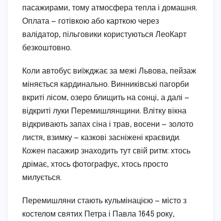
пасажирами, тому атмосфера тепла і домашня.
Оплата — готівкою або карткою через
валідатор, пільговики користуються ЛеоКарт
безкоштовно.
Коли автобус виїжджає за межі Львова, пейзаж
міняється кардинально. Винниківські пагорби
вкриті лісом, озеро блищить на сонці, а далі —
відкриті луки Перемишлянщини. Влітку вікна
відкривають запах сіна і трав, восени — золото
листя, взимку — казкові засніжені краєвиди.
Кожен пасажир знаходить тут свій ритм: хтось
дрімає, хтось фотографує, хтось просто
милується.
Перемишляни стають кульмінацією — місто з
костелом святих Петра і Павла 1645 року,