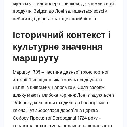
музеєм у стилі модерн і ринком, де завжди свіжі
продукти. Звідси до Лоні залишається зовсім
небагато, і дорога стає ще спокійнішою.
Історичний контекст і
культурне значення
маршруту
Маршрут 735 — частина давньої транспортної
артерії Львівщини, яка колись поєднувала
Львів із Київським напрямком. Села вздовж
шляху мають глибоке коріння: Лоні згадуються з
1515 року, коли вони входили до Гологірського
ключа. Тут збереглася дерев’яна церква
Собору Пресвятої Богородиці 1724 року —
справжня архітектурна перлина національного