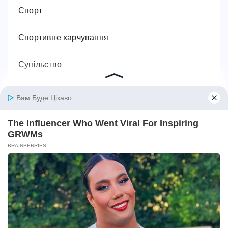
Спорт
Спортивне харчування
Супільство
Тваринництво
Технології, техніка та гаджети
Традиції
Трудове законодавство
Фільми
Фінанси