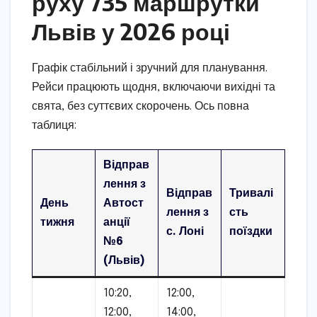
руху 735 маршрутки
Львів у 2026 році
Графік стабільний і зручний для планування.
Рейси працюють щодня, включаючи вихідні та
свята, без суттєвих скорочень. Ось повна
таблиця:
Відправ
лення з
Відправ
Тривалі
День
Автост
лення з
сть
тижня
анції
с. Лоні
поїздки
№6
(Львів)
10:20,
12:00,
12:00,
14:00,