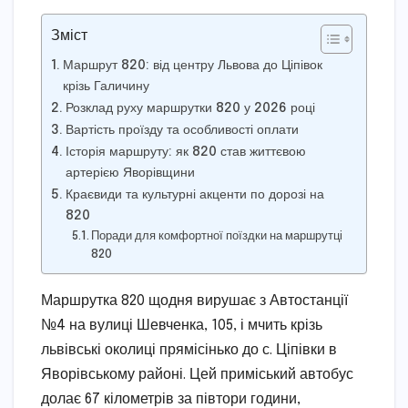
Зміст
Маршрут 820: від центру Львова до Ціпівок
крізь Галичину
Розклад руху маршрутки 820 у 2026 році
Вартість проїзду та особливості оплати
Історія маршруту: як 820 став життєвою
артерією Яворівщини
Краєвиди та культурні акценти по дорозі на
820
Поради для комфортної поїздки на маршрутці
820
Маршрутка 820 щодня вирушає з Автостанції
№4 на вулиці Шевченка, 105, і мчить крізь
львівські околиці прямісінько до с. Ціпівки в
Яворівському районі. Цей приміський автобус
долає 67 кілометрів за півтори години,