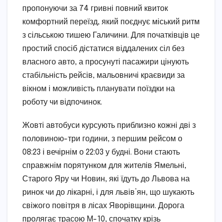
пропонуючи за 74 гривні повний квиток
комфортний переїзд, який поєднує міський ритм
з сільською тишею Галичини. Для початківців це
простий спосіб дістатися віддалених сіл без
власного авто, а просунуті пасажири цінують
стабільність рейсів, мальовничі краєвиди за
вікном і можливість планувати поїздки на
роботу чи відпочинок.
Жовті автобуси курсують приблизно кожні дві з
половиною-три години, з першим рейсом о
08:23 і вечірнім о 22:03 у будні. Вони стають
справжнім порятунком для жителів Ямельні,
Старого Яру чи Новин, які їдуть до Львова на
ринок чи до лікарні, і для львів’ян, що шукають
свіжого повітря в лісах Яворівщини. Дорога
пролягає трасою М-10, спочатку крізь