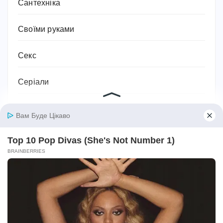
Сантехніка
Своїми руками
Секс
Серіали
Символіка та значення
Сім'я
Соки
Соціальний захист та соціальна підтримка
Спорт