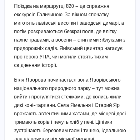
Поїздка на маршрутці 820 — це справжня
екскурсія Галичиною. За вікном спочатку
миготять львівські висотки і заводські димарі, а
потім розкриваються безкраї поля, де влітку
пахне травами, а восени — стиглими яблуками з
придорожніх садів. Янівський цвинтар нагадує
про героїв УПА, чиї могили стоять тихим
свідченням історії.
Біля Яворова починається зона Яворівського
національного природного парку — тут можна
вийти і прогулятися стежками, де колись жили
дикі коні-тарпани. Села Ямельня і Старий Яр
вражають автентичними хатами, де місцеві досі
тримають корів і печуть хліб у печі. Ціпівки
зустрічають березовим гаєм і тишею, ідеальною
для відпочинку від міської метушні.