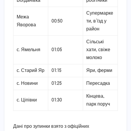
Богданівка
робітники
Супермарке
Межа
00:50
ти, в’їзд у
Яворова
район
Сільські
с. Ямельня
01:05
хати, свіже
молоко
с. Старий Яр
01:15
Яри, ферми
с. Новини
01:25
Пересадка
Кінцева,
с. Ціпівки
01:30
парк поруч
Дані про зупинки взято з офіційних