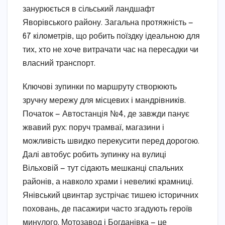
занурюється в сільський ландшафт
Яворівського району. Загальна протяжність —
67 кілометрів, що робить поїздку ідеальною для
тих, хто не хоче витрачати час на пересадки чи
власний транспорт.
Ключові зупинки по маршруту створюють
зручну мережу для місцевих і мандрівників.
Початок — Автостанція №4, де завжди панує
жвавий рух: поруч трамваї, магазини і
можливість швидко перекусити перед дорогою.
Далі автобус робить зупинку на вулиці
Вільховій — тут сідають мешканці спальних
районів, а навколо храми і невеликі крамниці.
Янівський цвинтар зустрічає тишею історичних
поховань, де пасажири часто згадують героїв
минулого. Мотозавод і Богданівка — це