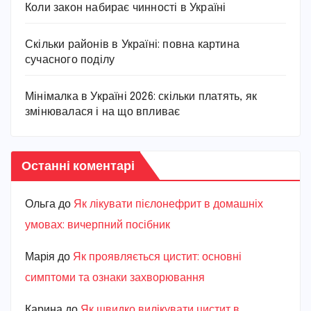
Коли закон набирає чинності в Україні
Скільки районів в Україні: повна картина
сучасного поділу
Мінімалка в Україні 2026: скільки платять, як
змінювалася і на що впливає
Останні коментарі
Ольга
до
Як лікувати пієлонефрит в домашніх
умовах: вичерпний посібник
Марiя
до
Як проявляється цистит: основні
симптоми та ознаки захворювання
Карина
до
Як швидко вилікувати цистит в