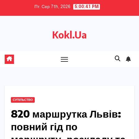
Skip
Пт. Сер 7th, 2026
5:00:42 PM
to
content
Kokl.Ua
СУПІЛЬСТВО
820 маршрутка Львів:
повний гід по