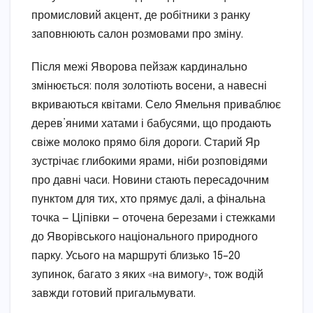
промисловий акцент, де робітники з ранку
заповнюють салон розмовами про зміну.
Після межі Яворова пейзаж кардинально
змінюється: поля золотіють восени, а навесні
вкриваються квітами. Село Ямельня приваблює
дерев’яними хатами і бабусями, що продають
свіже молоко прямо біля дороги. Старий Яр
зустрічає глибокими ярами, ніби розповідями
про давні часи. Новини стають пересадочним
пунктом для тих, хто прямує далі, а фінальна
точка — Ціпівки — оточена березами і стежками
до Яворівського національного природного
парку. Усього на маршруті близько 15–20
зупинок, багато з яких «на вимогу», тож водій
завжди готовий пригальмувати.