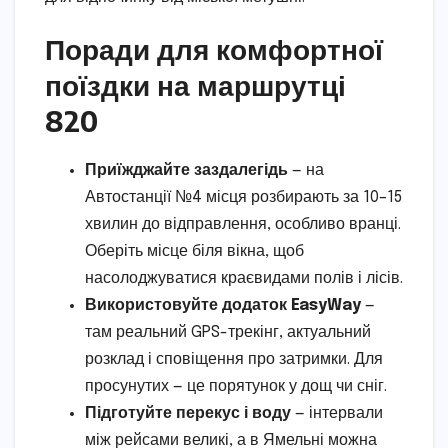
Поради для комфортної
поїздки на маршрутці
820
Приїжджайте заздалегідь
— на
Автостанції №4 місця розбирають за 10–15
хвилин до відправлення, особливо вранці.
Оберіть місце біля вікна, щоб
насолоджуватися краєвидами полів і лісів.
Використовуйте додаток EasyWay
—
там реальний GPS-трекінг, актуальний
розклад і сповіщення про затримки. Для
просунутих — це порятунок у дощ чи сніг.
Підготуйте перекус і воду
— інтервали
між рейсами великі, а в Ямельні можна