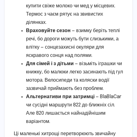
купити свіже молоко чи мед у місцевих.
Термос з чаєм рятує на звивистих
ділянках.
Враховуйте сезон
— взимку беріть теплі
речі, бо дороги можуть бути слизькими, а
влітку — сонцезахисні окуляри для
яскравого сонця над полями.
Для сімей і з дітьми
— візьміть іграшки чи
книжку, бо малюки легко засинають під гул
мотора. Велосипеди та коляски водії
зазвичай приймають без проблем.
Альтернативи при затримці
— BlaBlaCar
чи сусідні маршрути 822 до ближніх сіл.
Але 820 лишається найнадійнішим
варіантом.
Ці маленькі хитрощі перетворюють звичайну