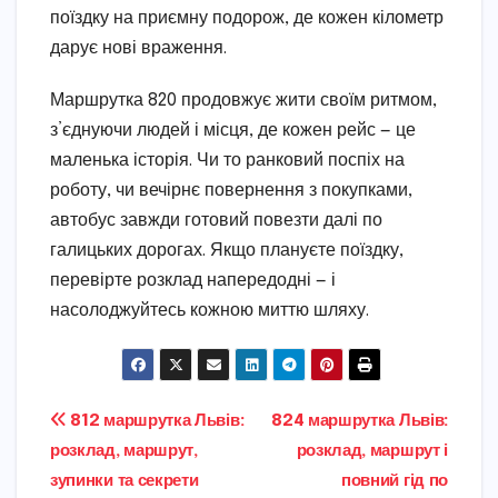
поїздку на приємну подорож, де кожен кілометр
дарує нові враження.
Маршрутка 820 продовжує жити своїм ритмом,
з’єднуючи людей і місця, де кожен рейс — це
маленька історія. Чи то ранковий поспіх на
роботу, чи вечірнє повернення з покупками,
автобус завжди готовий повезти далі по
галицьких дорогах. Якщо плануєте поїздку,
перевірте розклад напередодні — і
насолоджуйтесь кожною миттю шляху.
Навігація
812 маршрутка Львів:
824 маршрутка Львів:
розклад, маршрут,
розклад, маршрут і
записів
зупинки та секрети
повний гід по