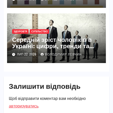
ЗДОРОВ'Я
СУПІЛЬСТВО
Середній зріст чоловіків в
Україні: цифри, тренди та
реальність 2026
ЛИП 22, 2026
ВОЛОДИМИР ЛЕВЧИН
Залишити відповідь
Щоб відправити коментар вам необхідно
авторизуватись
.