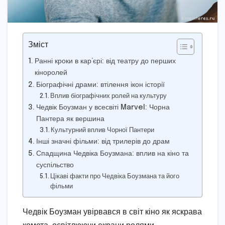
Зміст
Ранні кроки в кар’єрі: від театру до перших
кіноролей
Біографічні драми: втілення ікон історії
Вплив біографічних ролей на культуру
Чедвік Боузман у всесвіті Marvel: Чорна
Пантера як вершина
Культурний вплив Чорної Пантери
Інші значні фільми: від трилерів до драм
Спадщина Чедвіка Боузмана: вплив на кіно та
суспільство
Цікаві факти про Чедвіка Боузмана та його
фільми
Чедвік Боузман увірвався в світ кіно як яскрава