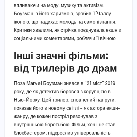
впливаючи на моду, музику та активізм.
Боузман, з його харизмою, зробив Т’Чаллу
іконою, що надихає молодь на самопізнання.
Критики хвалили, як стрічка поєднувала екшн з
соціальними коментарями, роблячи її вічною.
Інші значні фільми:
від трилерів до драм
Поза Marvel Боузман знявся в “21 міст” 2019
року, де як детектив боровся з корупцією в
Нью-Йорку. Цей трилер, сповнений напруги,
показав його в новому світлі – як актора екшн-
жанру, де кожен постріл резонував з
внутрішньою боротьбою. Фільм, хоч і не став
блокбастером, підкреслив універсальність