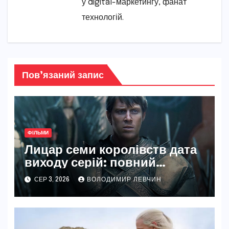
у digital-маркетингу, фанат
технологій.
Пов’язаний запис
ФІЛЬМИ
Лицар семи королівств дата
виходу серій: повний
розклад і деталі
СЕР 3, 2026
ВОЛОДИМИР ЛЕВЧИН