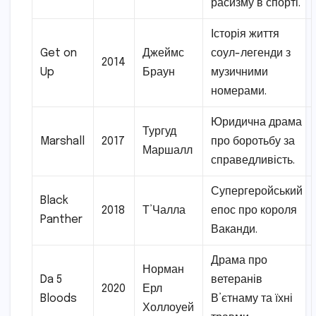
расизму в спорті.
Історія життя
Get on
Джеймс
соул-легенди з
2014
Up
Браун
музичними
номерами.
Юридична драма
Тургуд
Marshall
2017
про боротьбу за
Маршалл
справедливість.
Супергеройський
Black
2018
Т’Чалла
епос про короля
Panther
Ваканди.
Драма про
Норман
Da 5
ветеранів
2020
Ерл
Bloods
В’єтнаму та їхні
Холлоуей