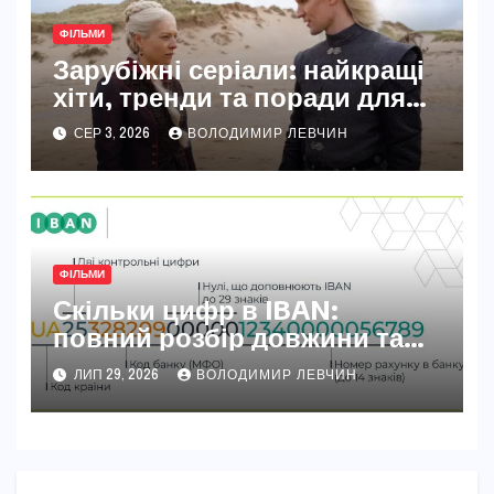
ФІЛЬМИ
Зарубіжні серіали: найкращі
хіти, тренди та поради для
вибору у 2026 році
СЕР 3, 2026
ВОЛОДИМИР ЛЕВЧИН
ФІЛЬМИ
Скільки цифр в IBAN:
повний розбір довжини та
секретів номера
ЛИП 29, 2026
ВОЛОДИМИР ЛЕВЧИН