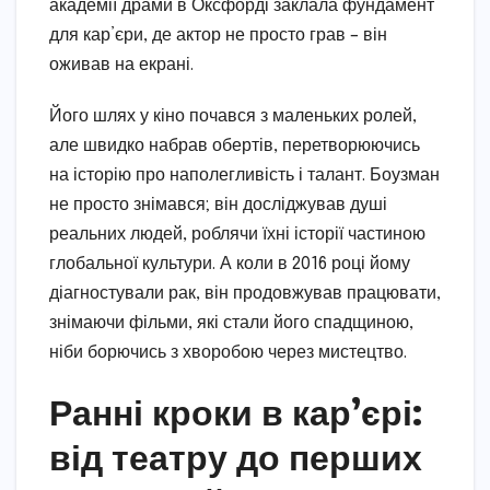
академії драми в Оксфорді заклала фундамент
для кар’єри, де актор не просто грав – він
оживав на екрані.
Його шлях у кіно почався з маленьких ролей,
але швидко набрав обертів, перетворюючись
на історію про наполегливість і талант. Боузман
не просто знімався; він досліджував душі
реальних людей, роблячи їхні історії частиною
глобальної культури. А коли в 2016 році йому
діагностували рак, він продовжував працювати,
знімаючи фільми, які стали його спадщиною,
ніби борючись з хворобою через мистецтво.
Ранні кроки в кар’єрі:
від театру до перших