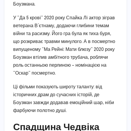
Боузмана.
У “Да 5 крові” 2020 року Спайка Лі актор зіграв
ветерана В’єтнаму, додаючи глибини темам
війни та расизму. Його гра була як тиха буря,
що розкриває травми минулого. А в посмертно
випущеному “Ма Рейні: Мати блюзу” 2020 року
Боузман втілив амбітного трубача, роблячи
роль останньою перлиною – номінацією на
“Оскар” посмертно.
Ці фільми показують широту таланту: від
історичних драм до сучасних історій, де
Боузман завжди додавав емоційний шар, ніби
фарбуючи полотно душі.
Спадщина Чедвіка