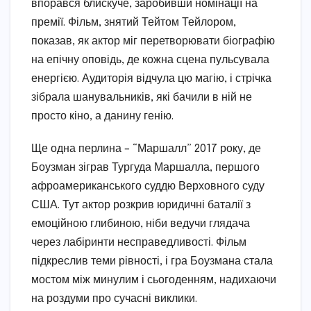
впорався блискуче, заробивши номінації на
премії. Фільм, знятий Тейтом Тейлором,
показав, як актор міг перетворювати біографію
на епічну оповідь, де кожна сцена пульсувала
енергією. Аудиторія відчула цю магію, і стрічка
зібрала шанувальників, які бачили в ній не
просто кіно, а данину генію.
Ще одна перлина – “Маршалл” 2017 року, де
Боузман зіграв Тургуда Маршалла, першого
афроамериканського суддю Верховного суду
США. Тут актор розкрив юридичні баталії з
емоційною глибиною, ніби ведучи глядача
через лабіринти несправедливості. Фільм
підкреслив теми рівності, і гра Боузмана стала
мостом між минулим і сьогоденням, надихаючи
на роздуми про сучасні виклики.