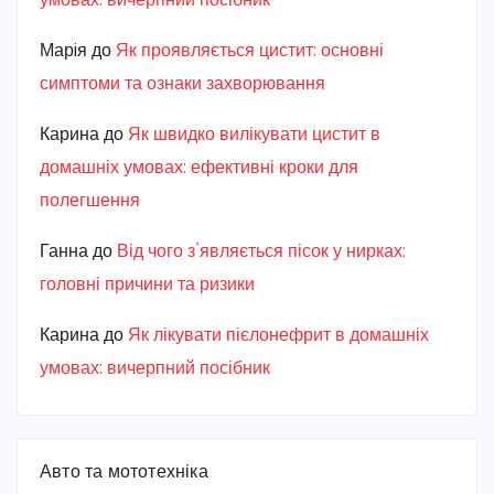
умовах: вичерпний посібник
Марiя
до
Як проявляється цистит: основні
симптоми та ознаки захворювання
Карина
до
Як швидко вилікувати цистит в
домашніх умовах: ефективні кроки для
полегшення
Ганна
до
Від чого з’являється пісок у нирках:
головні причини та ризики
Карина
до
Як лікувати пієлонефрит в домашніх
умовах: вичерпний посібник
Авто та мототехніка