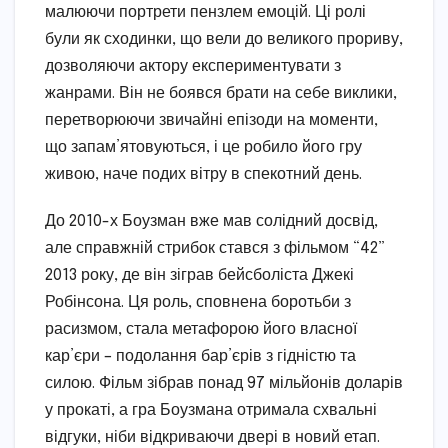
малюючи портрети пензлем емоцій. Ці ролі
були як сходинки, що вели до великого прориву,
дозволяючи актору експериментувати з
жанрами. Він не боявся брати на себе виклики,
перетворюючи звичайні епізоди на моменти,
що запам’ятовуються, і це робило його гру
живою, наче подих вітру в спекотний день.
До 2010-х Боузман вже мав солідний досвід,
але справжній стрибок стався з фільмом “42”
2013 року, де він зіграв бейсболіста Джекі
Робінсона. Ця роль, сповнена боротьби з
расизмом, стала метафорою його власної
кар’єри – подолання бар’єрів з гідністю та
силою. Фільм зібрав понад 97 мільйонів доларів
у прокаті, а гра Боузмана отримала схвальні
відгуки, ніби відкриваючи двері в новий етап.