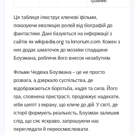
травми.
Ця таблиця ілюструє ключові фільми,
показуючи еволюцію ролей від біографій до
фантастики. Дані базуються на інформації з
сайтів як wikipedia.org та kinorium.com. Кожен з
них додає шматочок до мозаїки спадщини
Боузмана, роблячи його внесок незабутнім.
Фільми Чедвіка Боузмана – це не просто
розвага, а дзеркало суспільства, де
відображаються боротьба, надія та сила. Його
гра, сповнена пристрасті, продовжує надихати,
ніби шепіт з екрану, що кличе до дій. У світі, де
історії формують реальність, Боузман залишив
слід, що сяє яскраво, запрошуючи нас
переглядати й переосмислювати.