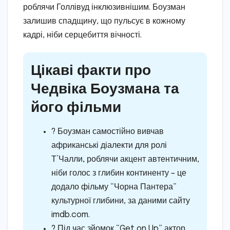
роблячи Голлівуд інклюзивнішим. Боузман
залишив спадщину, що пульсує в кожному
кадрі, ніби серцебиття вічності.
Цікаві факти про
Чедвіка Боузмана та
його фільми
? Боузман самостійно вивчав
африканські діалекти для ролі
Т’Чалли, роблячи акцент автентичним,
ніби голос з глибин континенту – це
додало фільму “Чорна Пантера”
культурної глибини, за даними сайту
imdb.com.
? Під час зйомок “Get on Up” актор