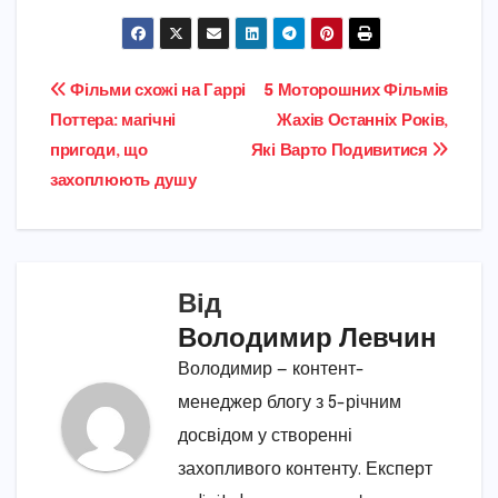
Навігація
Фільми схожі на Гаррі
5 Моторошних Фільмів
Поттера: магічні
Жахів Останніх Років,
записів
пригоди, що
Які Варто Подивитися
захоплюють душу
Від
Володимир Левчин
Володимир — контент-
менеджер блогу з 5-річним
досвідом у створенні
захопливого контенту. Експерт