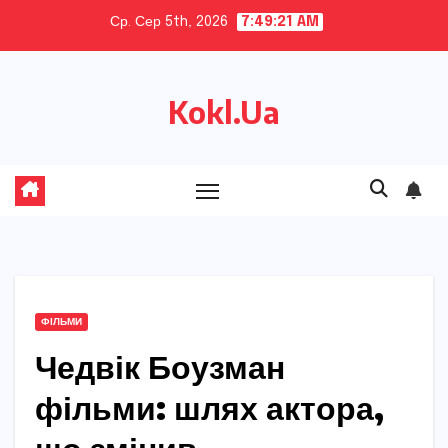
Skip
Ср. Сер 5th, 2026
7:49:22 AM
to
content
Kokl.Ua
ФІЛЬМИ
Чедвік Боузман
фільми: шлях актора,