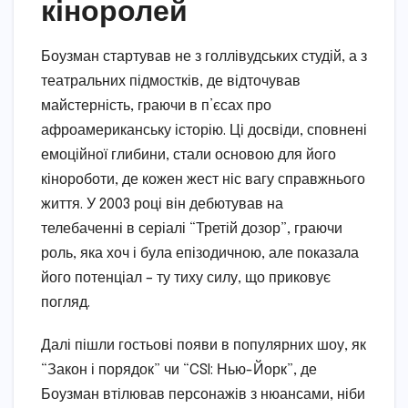
кіноролей
Боузман стартував не з голлівудських студій, а з
театральних підмостків, де відточував
майстерність, граючи в п’єсах про
афроамериканську історію. Ці досвіди, сповнені
емоційної глибини, стали основою для його
кінороботи, де кожен жест ніс вагу справжнього
життя. У 2003 році він дебютував на
телебаченні в серіалі “Третій дозор”, граючи
роль, яка хоч і була епізодичною, але показала
його потенціал – ту тиху силу, що приковує
погляд.
Далі пішли гостьові появи в популярних шоу, як
“Закон і порядок” чи “CSI: Нью-Йорк”, де
Боузман втілював персонажів з нюансами, ніби