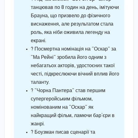
танцював по 8 годин на день, імітуючи
Брауна, що призвело до фізичного
виснаження, але результатом стала
роль, яка ніби оживила легенду на
екрані.
? Посмертна номінація на “Оскар” за
“Ма Рейні” зробила його одним з
небагатьох акторів, удостоєних такої
честі, підкреслюючи вічний вплив його
таланту.
? “Чорна Пантера” став першим
супергеройським фільмом,
номінованим на “Оскар” як
найкращий фільм, ламючи бар’єри в
жанрі.
? Боузман писав сценарії та