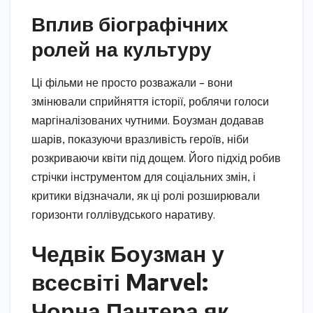
Вплив біографічних
ролей на культуру
Ці фільми не просто розважали – вони
змінювали сприйняття історії, роблячи голоси
маргіналізованих чутними. Боузман додавав
шарів, показуючи вразливість героїв, ніби
розкриваючи квіти під дощем. Його підхід робив
стрічки інструментом для соціальних змін, і
критики відзначали, як ці ролі розширювали
горизонти голлівудського наративу.
Чедвік Боузман у
всесвіті Marvel:
Чорна Пантера як