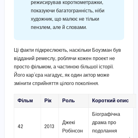
режисирував короткометражки,
показуючи багатогранність, ніби
художник, що малює не тільки
пензлем, але й словами.
Ці факти підкреслюють, наскільки Боузман був
відданий ремеслу, роблячи кожен проект не
просто фільмом, а частиною більшої історії.
Його кар’єра нагадує, як один актор може
змінити сприйняття цілого покоління.
Фільм
Рік
Роль
Короткий опис
Біографічна
Джекі
драма про
42
2013
Робінсон
подолання