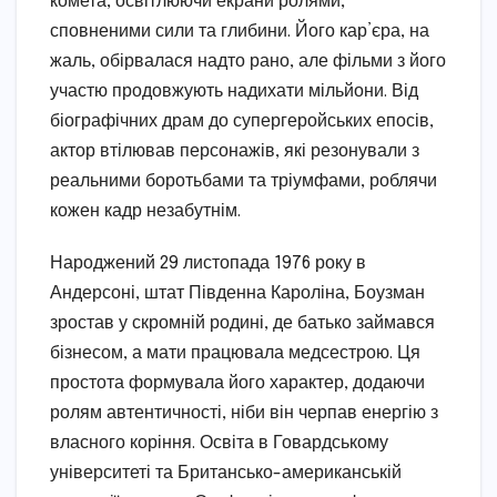
комета, освітлюючи екрани ролями,
сповненими сили та глибини. Його кар’єра, на
жаль, обірвалася надто рано, але фільми з його
участю продовжують надихати мільйони. Від
біографічних драм до супергеройських епосів,
актор втілював персонажів, які резонували з
реальними боротьбами та тріумфами, роблячи
кожен кадр незабутнім.
Народжений 29 листопада 1976 року в
Андерсоні, штат Південна Кароліна, Боузман
зростав у скромній родині, де батько займався
бізнесом, а мати працювала медсестрою. Ця
простота формувала його характер, додаючи
ролям автентичності, ніби він черпав енергію з
власного коріння. Освіта в Говардському
університеті та Британсько-американській