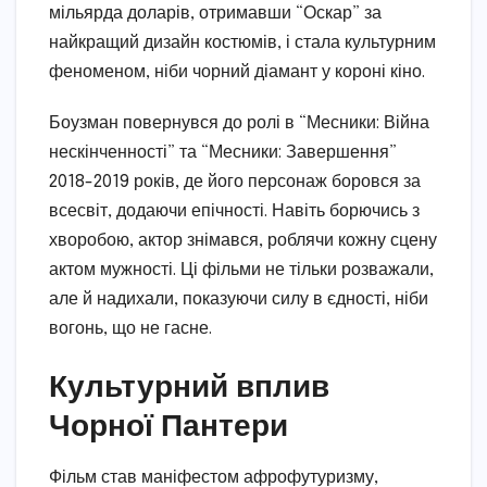
мільярда доларів, отримавши “Оскар” за
найкращий дизайн костюмів, і стала культурним
феноменом, ніби чорний діамант у короні кіно.
Боузман повернувся до ролі в “Месники: Війна
нескінченності” та “Месники: Завершення”
2018-2019 років, де його персонаж боровся за
всесвіт, додаючи епічності. Навіть борючись з
хворобою, актор знімався, роблячи кожну сцену
актом мужності. Ці фільми не тільки розважали,
але й надихали, показуючи силу в єдності, ніби
вогонь, що не гасне.
Культурний вплив
Чорної Пантери
Фільм став маніфестом афрофутуризму,