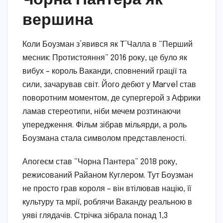
вершина
Коли Боузман з’явився як Т’Чалла в “Перший
месник: Протистояння” 2016 року, це було як
вибух – король Ваканди, сповнений грації та
сили, зачарував світ. Його дебют у Marvel став
поворотним моментом, де супергерой з Африки
ламав стереотипи, ніби мечем розтинаючи
упередження. Фільм зібрав мільярди, а роль
Боузмана стала символом представленості.
Апогеєм став “Чорна Пантера” 2018 року,
режисований Райаном Куглером. Тут Боузман
не просто грав короля – він втілював націю, її
культуру та мрії, роблячи Ваканду реальною в
уяві глядачів. Стрічка зібрала понад 1,3