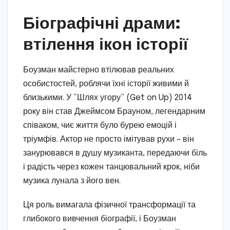
Біографічні драми:
втілення ікон історії
Боузман майстерно втілював реальних
особистостей, роблячи їхні історії живими й
близькими. У “Шлях угору” (Get on Up) 2014
року він став Джеймсом Брауном, легендарним
співаком, чиє життя було бурею емоцій і
тріумфів. Актор не просто імітував рухи – він
занурювався в душу музиканта, передаючи біль
і радість через кожен танцювальний крок, ніби
музика лунала з його вен.
Ця роль вимагала фізичної трансформації та
глибокого вивчення біографії, і Боузман