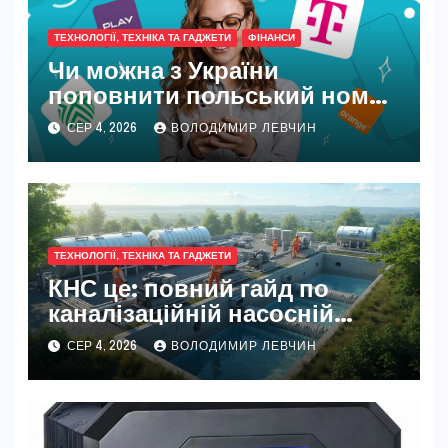
ТЕХНОЛОГІЇ, ТЕХНІКА ТА ГАДЖЕТИ
ФІНАНСИ
Чи можна з України
поповнити польський номер
у 2026 році
СЕР 4, 2026
ВОЛОДИМИР ЛЕВЧИН
ТЕХНОЛОГІЇ, ТЕХНІКА ТА ГАДЖЕТИ
КНС це: повний гайд по
каналізаційній насосній
станції
СЕР 4, 2026
ВОЛОДИМИР ЛЕВЧИН