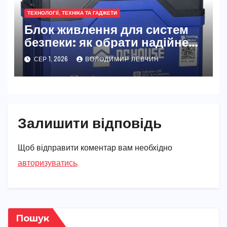
ТЕХНОЛОГІЇ, ТЕХНІКА ТА ГАДЖЕТИ
Блок живлення для систем
безпеки: як обрати надійне
джерело живлення
СЕР 1, 2026
ВОЛОДИМИР ЛЕВЧИН
Залишити відповідь
Щоб відправити коментар вам необхідно
авторизуватись
.
Пошук