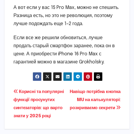
А вот если у вас 15 Pro Max, можно не спешить.
Разница есть, но это не революция, поэтому
лучше подождать еще 1–2 года.
Если все же решили обновиться, лучше
продать старый смартфон заранее, пока он в
цене. А приобрести iPhone 16 Pro Max с
гарантией можно в магазине Grokholsky.
Навігація
Корисні та популярні
Навіщо потрібна кнопка
функції просунутих
MU на калькуляторі:
записів
синтезаторів: що варто
розкриваємо секрети
знати у 2025 році