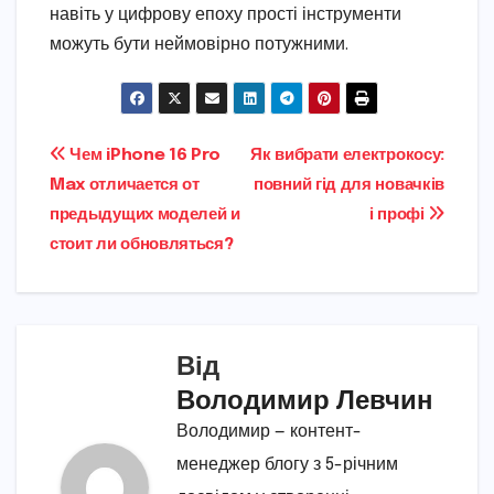
навіть у цифрову епоху прості інструменти
можуть бути неймовірно потужними.
Навігація
Чем iPhone 16 Pro
Як вибрати електрокосу:
Max отличается от
повний гід для новачків
записів
предыдущих моделей и
і профі
стоит ли обновляться?
Від
Володимир Левчин
Володимир — контент-
менеджер блогу з 5-річним