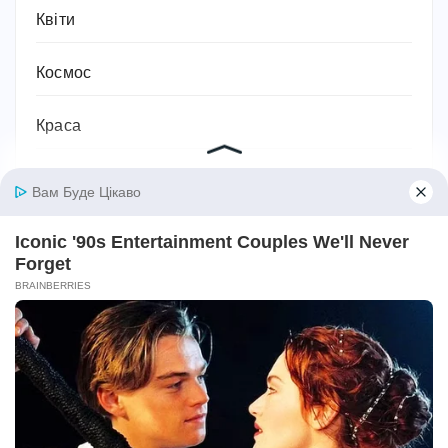
Квіти
Космос
Краса
Культура та мистецтво
Кухня
Лікувальні засоби
Література та книжки
Логістика та транспорт
Людина