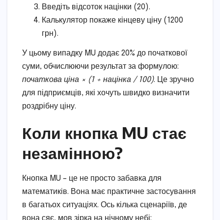
Введіть відсоток націнки (20).
Калькулятор покаже кінцеву ціну (1200
грн).
У цьому випадку MU додає 20% до початкової
суми, обчислюючи результат за формулою:
початкова ціна × (1 + націнка / 100)
. Це зручно
для підприємців, які хочуть швидко визначити
роздрібну ціну.
Коли кнопка MU стає
незамінною?
Кнопка MU – це не просто забавка для
математиків. Вона має практичне застосування
в багатьох ситуаціях. Ось кілька сценаріїв, де
вона сяє, мов зірка на нічному небі: