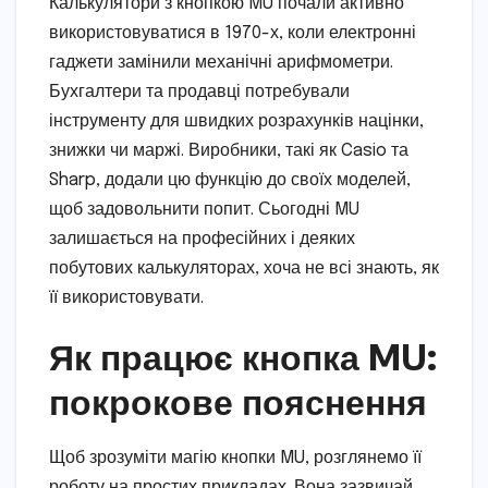
Калькулятори з кнопкою MU почали активно
використовуватися в 1970-х, коли електронні
гаджети замінили механічні арифмометри.
Бухгалтери та продавці потребували
інструменту для швидких розрахунків націнки,
знижки чи маржі. Виробники, такі як Casio та
Sharp, додали цю функцію до своїх моделей,
щоб задовольнити попит. Сьогодні MU
залишається на професійних і деяких
побутових калькуляторах, хоча не всі знають, як
її використовувати.
Як працює кнопка MU:
покрокове пояснення
Щоб зрозуміти магію кнопки MU, розглянемо її
роботу на простих прикладах. Вона зазвичай