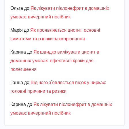
Ольга
до
Як лікувати пієлонефрит в домашніх
умовах: вичерпний посібник
Марiя
до
Як проявляється цистит: основні
симптоми та ознаки захворювання
Карина
до
Як швидко вилікувати цистит в
домашніх умовах: ефективні кроки для
полегшення
Ганна
до
Від чого з’являється пісок у нирках:
головні причини та ризики
Карина
до
Як лікувати пієлонефрит в домашніх
умовах: вичерпний посібник