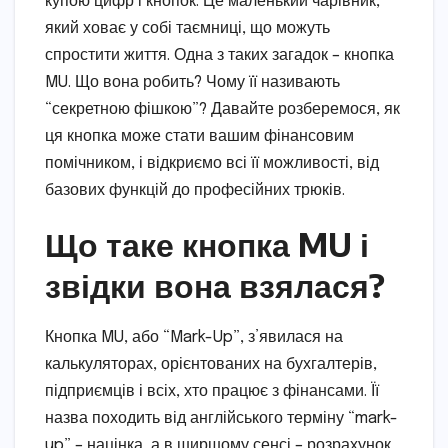
купою цифр і кнопок. Це маленький чарівник,
який ховає у собі таємниці, що можуть
спростити життя. Одна з таких загадок – кнопка
MU. Що вона робить? Чому її називають
“секретною фішкою”? Давайте розберемося, як
ця кнопка може стати вашим фінансовим
помічником, і відкриємо всі її можливості, від
базових функцій до професійних трюків.
Що таке кнопка MU і
звідки вона взялася?
Кнопка MU, або “Mark-Up”, з’явилася на
калькуляторах, орієнтованих на бухгалтерів,
підприємців і всіх, хто працює з фінансами. Її
назва походить від англійського терміну “mark-
up” – націнка, а в ширшому сенсі – розрахунок