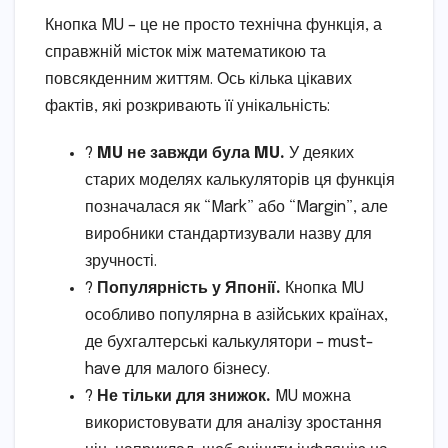
Кнопка MU – це не просто технічна функція, а
справжній місток між математикою та
повсякденним життям. Ось кілька цікавих
фактів, які розкривають її унікальність:
?
MU не завжди була MU.
У деяких
старих моделях калькуляторів ця функція
позначалася як “Mark” або “Margin”, але
виробники стандартизували назву для
зручності.
?
Популярність у Японії.
Кнопка MU
особливо популярна в азійських країнах,
де бухгалтерські калькулятори – must-
have для малого бізнесу.
?
Не тільки для знижок.
MU можна
використовувати для аналізу зростання