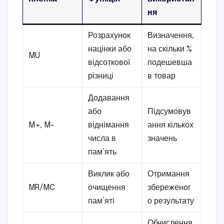
ня
Розрахунок
Визначення,
націнки або
на скільки %
MU
відсоткової
подешевша
різниці
в товар
Додавання
або
Підсумовув
M+, M-
віднімання
ання кількох
числа в
значень
пам’ять
Виклик або
Отримання
MR/MC
очищення
збереженог
пам’яті
о результату
Обчислення