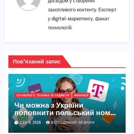
досвідом у створенні
захопливого контенту. Експерт
у digital-маркетингу, фанат
технологій.
Пов’язаний запис
ТЕХНОЛОГІЇ, ТЕХНІКА ТА ГАДЖЕТИ
ФІНАНСИ
Чи можна з України
поповнити польський номер
у 2026 році
СЕР 4, 2026
ВОЛОДИМИР ЛЕВЧИН