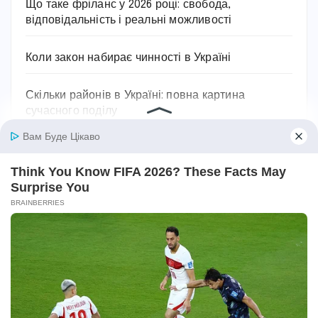
Що таке фріланс у 2026 році: свобода,
відповідальність і реальні можливості
Коли закон набирає чинності в Україні
Скільки районів в Україні: повна картина
сучасного поділу
Мінімалка в Україні 2026: скільки платять, як
змінювалася і на що впливає
Останні коментарі
Ольга
до
Як лікувати пієлонефрит в домашніх
умовах: вичерпний посібник
Марiя
до
Як проявляється цистит: основні