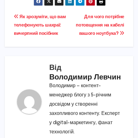
Навігація
Як зрозуміти, що вам
Для чого потрібне
телефонують шахраї:
потовщення на кабелі
записів
вичерпний посібник
вашого ноутбука?
Від
Володимир Левчин
Володимир — контент-
менеджер блогу з 5-річним
досвідом у створенні
захопливого контенту. Експерт
у digital-маркетингу, фанат
технологій.