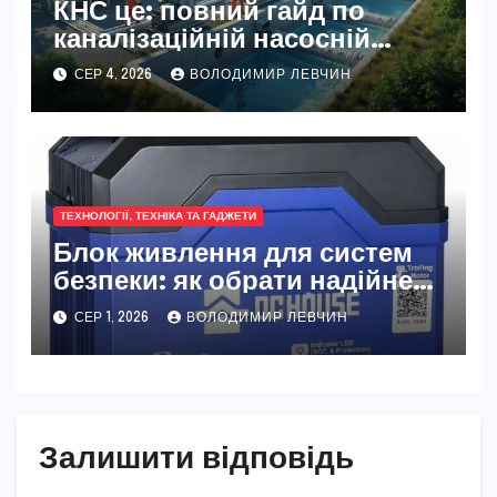
КНС це: повний гайд по
каналізаційній насосній
станції
СЕР 4, 2026
ВОЛОДИМИР ЛЕВЧИН
ТЕХНОЛОГІЇ, ТЕХНІКА ТА ГАДЖЕТИ
Блок живлення для систем
безпеки: як обрати надійне
джерело живлення
СЕР 1, 2026
ВОЛОДИМИР ЛЕВЧИН
Залишити відповідь