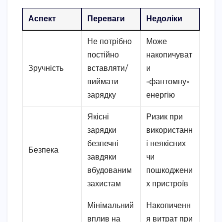
Аспект
Переваги
Недоліки
Не потрібно
Може
постійно
накопичуват
Зручність
вставляти/
и
виймати
«фантомну»
зарядку
енергію
Якісні
Ризик при
зарядки
використанн
безпечні
і неякісних
Безпека
завдяки
чи
вбудованим
пошкоджени
захистам
х пристроїв
Мінімальний
Накопиченн
вплив на
я витрат при