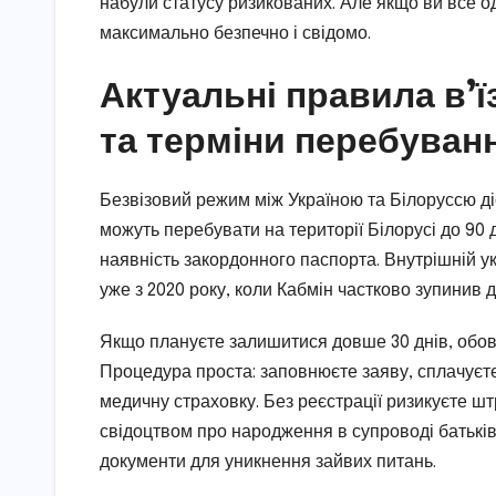
набули статусу ризикованих. Але якщо ви все о
максимально безпечно і свідомо.
Актуальні правила в’ї
та терміни перебуван
Безвізовий режим між Україною та Білоруссю діє
можуть перебувати на території Білорусі до 90 
наявність закордонного паспорта. Внутрішній ук
уже з 2020 року, коли Кабмін частково зупинив д
Якщо плануєте залишитися довше 30 днів, обов’я
Процедура проста: заповнюєте заяву, сплачуєте 
медичну страховку. Без реєстрації ризикуєте штр
свідоцтвом про народження в супроводі батьків
документи для уникнення зайвих питань.