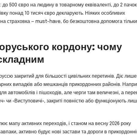
 до 500 євро на людину в товарному еквіваленті, до 2 пачок
тівку понад 10 тисяч євро декларують. Ніяких особливих
на страховка — must-have, бо безкоштовна допомога тільки
лоруського кордону: чому
 складним
руссю закритий для більшості цивільних перетинів. Діє лише
тарних випадків або мешканців прикордонних районів. Напри
ля автомобілів і пішоходів, але черги там величезні, а пере
ич» чи «Виступовичі», закриті повністю або функціонують ли
є мапу активних переходів, і станом на весну 2026 року
авпаки, активно будує нові застави та дороги в прикордонні