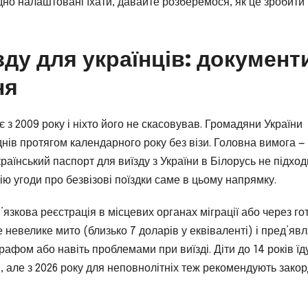
дно налаштовані їхати, давайте розберемося, як це зробити
зду для українців: документ
ня
 з 2009 року і ніхто його не скасовував. Громадяни України
днів протягом календарного року без візи. Головна вимога —
раїнський паспорт для виїзду з України в Білорусь не підход
ію угоди про безвізові поїздки саме в цьому напрямку.
зкова реєстрація в місцевих органах міграції або через гот
невелике мито (близько 7 доларів у еквіваленті) і пред’яв
афом або навіть проблемами при виїзді. Діти до 14 років їд
, але з 2026 року для неповнолітніх теж рекомендують закор