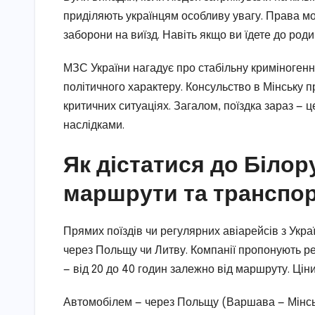
приділяють українцям особливу увагу. Права м
заборони на виїзд. Навіть якщо ви їдете до род
МЗС України нагадує про стабільну криміногенну
політичного характеру. Консульство в Мінську 
критичних ситуаціях. Загалом, поїздка зараз — ц
наслідками.
Як дістатися до Білору
маршрути та транспо
Прямих поїздів чи регулярних авіарейсів з Укр
через Польщу чи Литву. Компанії пропонують рей
— від 20 до 40 годин залежно від маршруту. Ціни
Автомобілем — через Польщу (Варшава — Мінськ) 