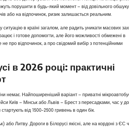
ожуть порушити в будь-який момент — від довільного обшуку
ичів або на відпочинок, ризик залишається реальним.
 ситуацію в країні загалом, але радить уникати масових зах
працює і готове допомогти, але його можливості обмежені в
е не про відпочинок, а про свідомий вибір з потенційними
сі в 2026 році: практичні
рт
аїни немає. Найпоширеніший варіант — приватні мікроавтобу
си Київ — Мінськ або Львів — Брест з пересадками, час у до
 стартують від 1500-2500 гривень в один бік.
або Литву. Дороги в Білорусі якісні, але на кордоні з ЄС 