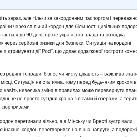
іть зараз, але тільки за закордонним паспортом і переважн
України через спільний кордон для більшості цивільних подо
ається до 90 днів, проте українська влада та розвідка
к через серйозні ризики для безпеки. Ситуація на кордоні
підтримувати дії Росії, що додає додаткової гостроти кожн
ез родинні справи, бізнес чи чисту цікавість — важливо знати
а місці. Ситуація не статична, тому перед будь-яким кроком 
о навіть невелика зміна в правилах може перевернути план
дні це не просто сусідня країна з лісами й озерами, а терит
и сюрпризами.
 кордон перетинали вільно, а в Мінську чи Бресті зустрічали
е інакше: кордон перетворився на лінію напруги, а подорожі