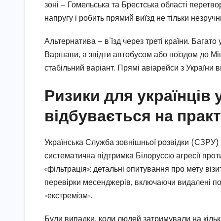
зоні — Гомельська та Брестська області перетв
напругу і робить прямий виїзд не тільки незруч
Альтернатива — в’їзд через треті країни. Багат
Варшави, а звідти автобусом або поїздом до Мін
стабільний варіант. Прямі авіарейси з України 
Ризики для українців 
відбувається на практ
Українська Служба зовнішньої розвідки (СЗРУ) 
систематична підтримка Білоруссю агресії проти
«фільтрація»: детальні опитування про мету віз
перевірки месенджерів, включаючи видалені пов
«екстремізм».
Були випадки, коли людей затримували на кільк