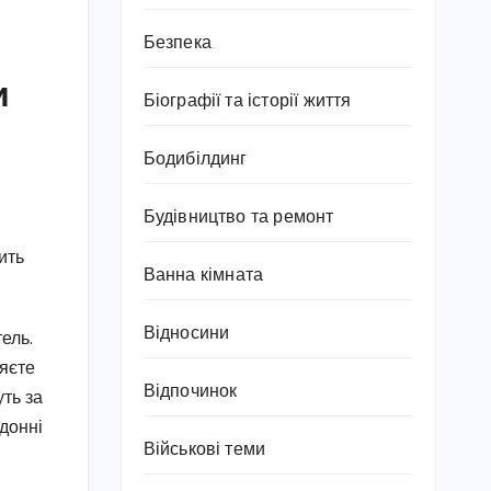
Безпека
и
Біографії та історії життя
Бодибілдинг
Будівництво та ремонт
ить
Ванна кімната
Відносини
ель.
ляєте
Відпочинок
уть за
донні
Військові теми