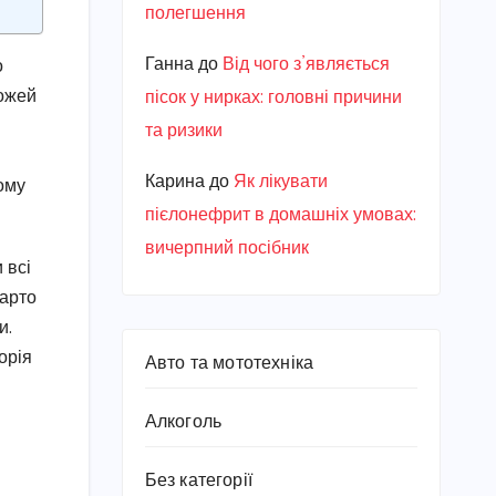
полегшення
Ганна
до
Від чого з’являється
о
рожей
пісок у нирках: головні причини
та ризики
Карина
до
Як лікувати
ому
пієлонефрит в домашніх умовах:
вичерпний посібник
 всі
варто
и.
орія
Авто та мототехніка
Алкоголь
Без категорії