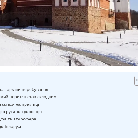
и та терміни перебування
рямий перетин став складним
вається на практиці
маршрути та транспорт
ьтура та атмосфера
до Білорусі