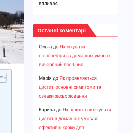
впливає
Останні коментарі
Ольга
до
Як лікувати
пієлонефрит в домашніх умовах:
вичерпний посібник
Марiя
до
Як проявляється
цистит: основні симптоми та
ознаки захворювання
Карина
до
Як швидко вилікувати
цистит в домашніх умовах:
ефективні кроки для