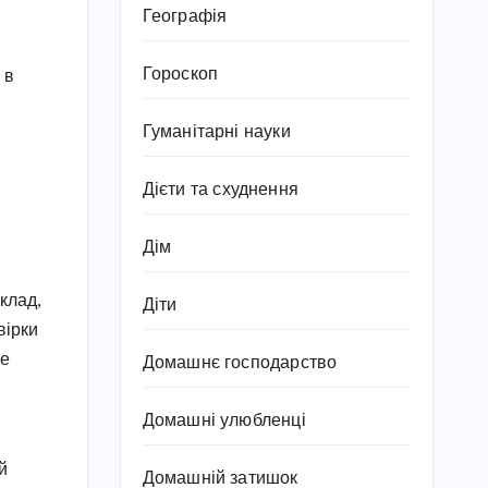
Географія
Гороскоп
 в
Гуманітарні науки
Дієти та схуднення
Дім
клад,
Діти
вірки
ше
Домашнє господарство
Домашні улюбленці
й
Домашній затишок