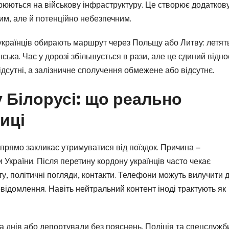
орюються на військову інфраструктуру. Це створює додатков
ним, але й потенційно небезпечним.
о українців обирають маршрут через Польщу або Литву: летят
ська. Час у дорозі збільшується в рази, але це єдиний відн
відсутні, а залізничне сполучення обмежене або відсутнє.
у Білорусі: що реально
иці
прямо закликає утримуватися від поїздок. Причина —
 України. Після перетину кордону українців часто чекає
иту, політичні погляди, контакти. Телефони можуть вилучити 
ідомлення. Навіть нейтральний контент іноді трактують як
а днів або депортували без пояснень. Поліція та спецслужб