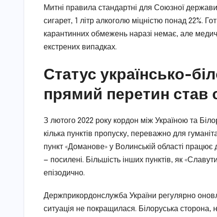
Митні правила стандартні для Союзної держави:
сигарет, 1 літр алкоголю міцністю понад 22%. Го
карантинних обмежень наразі немає, але медич
екстрених випадках.
Статус українсько-бі
прямий перетин став
З лютого 2022 року кордон між Україною та Біло
кілька пунктів пропуску, переважно для гумані
пункт «Доманове» у Волинській області працює д
— посилені. Більшість інших пунктів, як «Славут
епізодично.
Держприкордонслужба України регулярно оновлю
ситуація не покращилася. Білоруська сторона, н