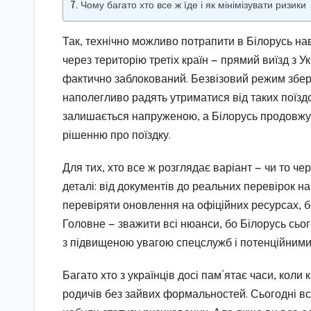
Чому багато хто все ж їде і як мінімізувати ризики
Так, технічно можливо потрапити в Білорусь нав
через територію третіх країн — прямий виїзд з 
фактично заблокований. Безвізовий режим зберіг
наполегливо радять утриматися від таких поїздо
залишається напруженою, а Білорусь продовжує 
рішенню про поїздку.
Для тих, хто все ж розглядає варіант — чи то чер
деталі: від документів до реальних перевірок н
перевіряти оновлення на офіційних ресурсах, б
Головне — зважити всі нюанси, бо Білорусь сього
з підвищеною увагою спецслужб і потенційним
Багато хто з українців досі пам’ятає часи, коли
родичів без зайвих формальностей. Сьогодні вс