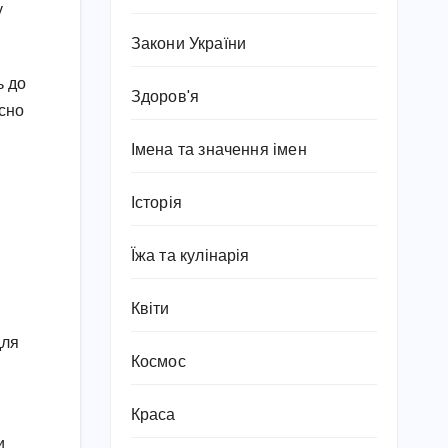
у
Закони України
ь до
Здоров'я
осно
Імена та значення імен
Історія
Їжа та кулінарія
Квіти
для
Космос
Краса
и