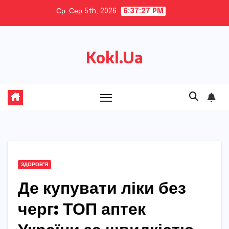
Skip
Ср. Сер 5th, 2026
6:37:28 PM
to
content
Kokl.Ua
ЗДОРОВ'Я
Де купувати ліки без
черг: ТОП аптек