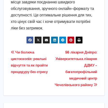
місце завдяки поєднанню швидкого
обслуговування, зручного онлайн-формату та
доступності. Це оптимальне рішення для тих,
хто цінує свій час і хоче отримувати потрібні
ліки без затримок.
Навігація
Чи болюча
56 лікарня Дніпро:
цистоскопія: реальні
Університетська лікарня
записів
відчуття та як пройти
ДДМУ –
процедуру без стресу
багатопрофільний
медичний центр
Чечелівського району