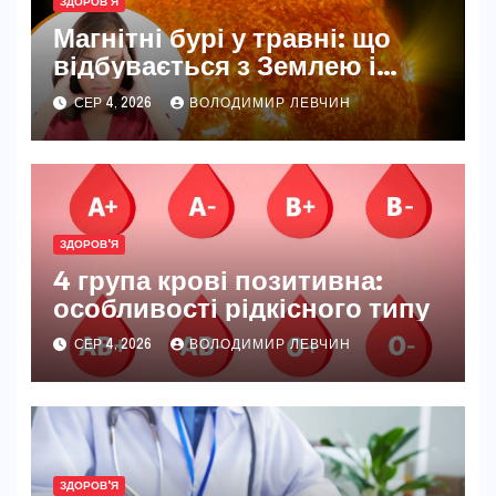
ЗДОРОВ'Я
Магнітні бурі у травні: що
відбувається з Землею і
нашим самопочуттям
СЕР 4, 2026
ВОЛОДИМИР ЛЕВЧИН
ЗДОРОВ'Я
4 група крові позитивна:
особливості рідкісного типу
СЕР 4, 2026
ВОЛОДИМИР ЛЕВЧИН
ЗДОРОВ'Я