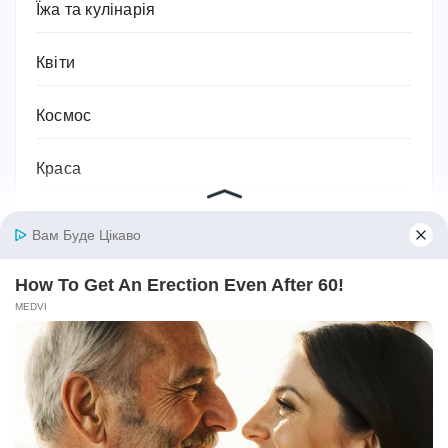
Їжа та кулінарія
Квіти
Космос
Краса
Культура та мистецтво
Кухня
Лікувальні засоби
Література та книжки
Логістика та транспорт