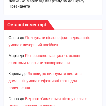
Левченко Марія: від Кварталу 95 до Офісу
Президента
Останні коментарі
Ольга
до
Як лікувати пієлонефрит в домашніх
умовах: вичерпний посібник
Марiя
до
Як проявляється цистит: основні
симптоми та ознаки захворювання
Карина
до
Як швидко вилікувати цистит в
домашніх умовах: ефективні кроки для
полегшення
Ганна
до
Від чого з’являється пісок у нирках: