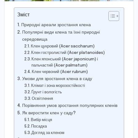
Зміст
Природні ареали зростання клена
Популярні види клена та їхні природні
середовища
Клен цукровий (Acer saccharum)
Клен гостролистий (Acer platanoides)
Клен японський (Acer japonicum) і
пальчастий (Acer palmatum)
Клен червоний (Acer rubrum)
Умови для зростання клена в саду
Клімат і зона морозостійкості
Ґрунт і вологість
Освітлення
Порівняння умов зростання популярних кленів
Як виростити клен у саду?
Вибір місця
Посадка
Догляд за кленом