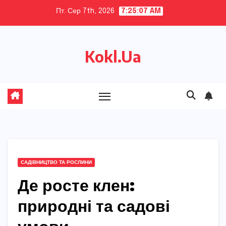
Skip
Пт. Сер 7th, 2026
7:25:08 AM
to
content
Kokl.Ua
САДІВНИЦТВО ТА РОСЛИНИ
Де росте клен:
природні та садові