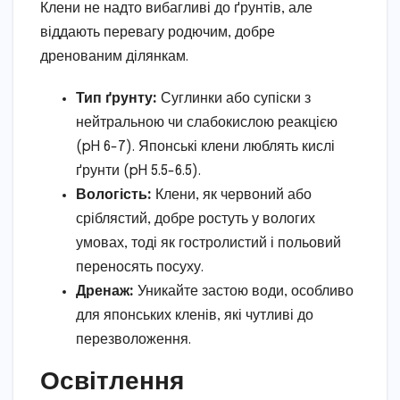
Клени не надто вибагливі до ґрунтів, але
віддають перевагу родючим, добре
дренованим ділянкам.
Тип ґрунту:
Суглинки або супіски з
нейтральною чи слабокислою реакцією
(pH 6-7). Японські клени люблять кислі
ґрунти (pH 5.5-6.5).
Вологість:
Клени, як червоний або
сріблястий, добре ростуть у вологих
умовах, тоді як гостролистий і польовий
переносять посуху.
Дренаж:
Уникайте застою води, особливо
для японських кленів, які чутливі до
перезволоження.
Освітлення