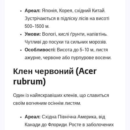
Ареал:
Японія, Корея, східний Китай.
Зустрічаються в підліску лісів на висоті
500-1500 м.
Умови:
Вологі, кислі ґрунти, напівтінь.
Чутливі до посухи та сильних морозів.
Особливості:
Висота до 5-10 м, листя
ажурне, червоне або пурпурове восени.
Клен червоний (Acer
rubrum)
Один із найяскравіших кленів, що славиться
своїм вогняним осіннім листям.
Ареал:
Східна Північна Америка, від
Канади до Флориди. Росте в заболочених