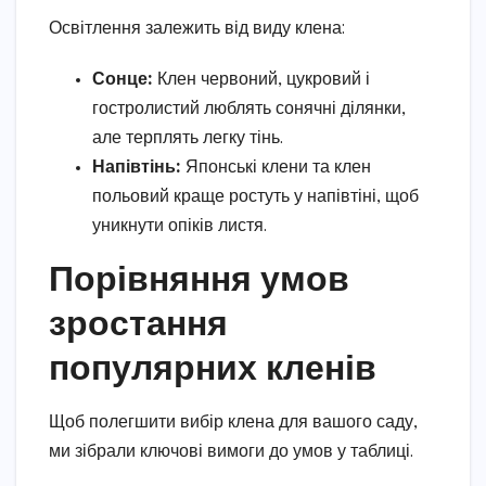
Освітлення залежить від виду клена:
Сонце:
Клен червоний, цукровий і
гостролистий люблять сонячні ділянки,
але терплять легку тінь.
Напівтінь:
Японські клени та клен
польовий краще ростуть у напівтіні, щоб
уникнути опіків листя.
Порівняння умов
зростання
популярних кленів
Щоб полегшити вибір клена для вашого саду,
ми зібрали ключові вимоги до умов у таблиці.