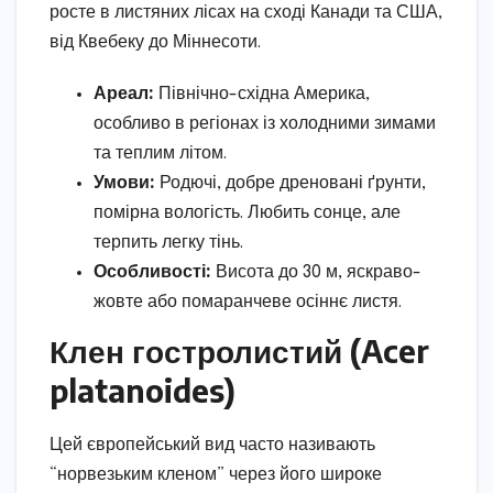
росте в листяних лісах на сході Канади та США,
від Квебеку до Міннесоти.
Ареал:
Північно-східна Америка,
особливо в регіонах із холодними зимами
та теплим літом.
Умови:
Родючі, добре дреновані ґрунти,
помірна вологість. Любить сонце, але
терпить легку тінь.
Особливості:
Висота до 30 м, яскраво-
жовте або помаранчеве осіннє листя.
Клен гостролистий (Acer
platanoides)
Цей європейський вид часто називають
“норвезьким кленом” через його широке