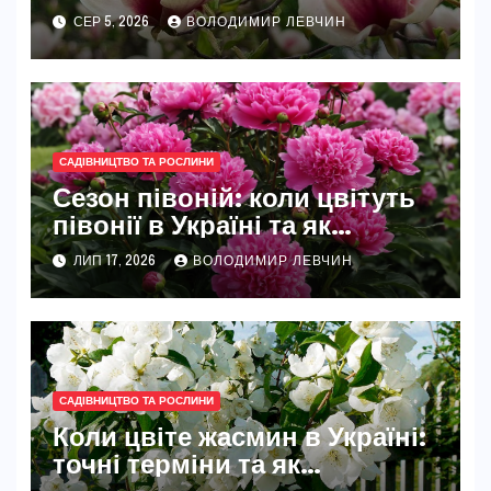
найкращі місця
СЕР 5, 2026
ВОЛОДИМИР ЛЕВЧИН
САДІВНИЦТВО ТА РОСЛИНИ
Сезон півоній: коли цвітуть
півонії в Україні та як
розкрити їхню повну красу
ЛИП 17, 2026
ВОЛОДИМИР ЛЕВЧИН
САДІВНИЦТВО ТА РОСЛИНИ
Коли цвіте жасмин в Україні:
точні терміни та як
забезпечити рясне цвітіння