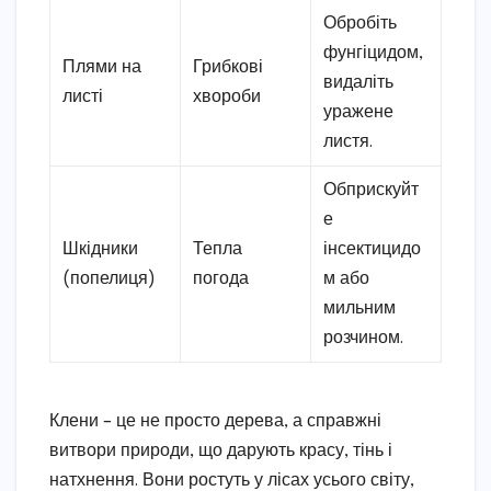
Обробіть
фунгіцидом,
Плями на
Грибкові
видаліть
листі
хвороби
уражене
листя.
Обприскуйт
е
Шкідники
Тепла
інсектицидо
(попелиця)
погода
м або
мильним
розчином.
Клени – це не просто дерева, а справжні
витвори природи, що дарують красу, тінь і
натхнення. Вони ростуть у лісах усього світу,