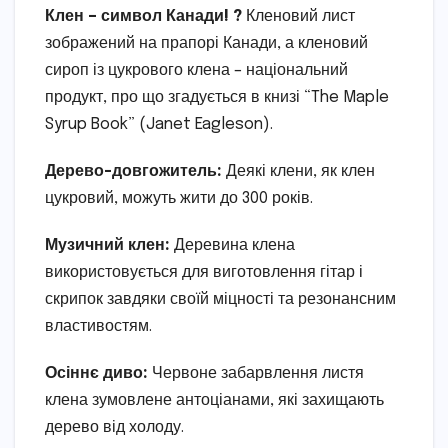
Клен – символ Канади! ?
Кленовий лист
зображений на прапорі Канади, а кленовий
сироп із цукрового клена – національний
продукт, про що згадується в книзі “The Maple
Syrup Book” (Janet Eagleson).
Дерево-довгожитель:
Деякі клени, як клен
цукровий, можуть жити до 300 років.
Музичний клен:
Деревина клена
використовується для виготовлення гітар і
скрипок завдяки своїй міцності та резонансним
властивостям.
Осіннє диво:
Червоне забарвлення листя
клена зумовлене антоціанами, які захищають
дерево від холоду.