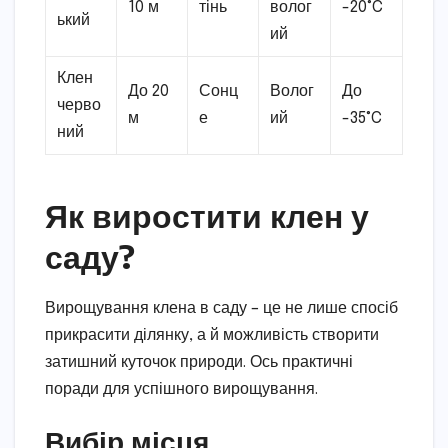
10 м
тінь
волог
-20°C
ький
ий
Клен
До 20
Сонц
Волог
До
черво
м
е
ий
-35°C
ний
Як виростити клен у
саду?
Вирощування клена в саду – це не лише спосіб
прикрасити ділянку, а й можливість створити
затишний куточок природи. Ось практичні
поради для успішного вирощування.
Вибір місця