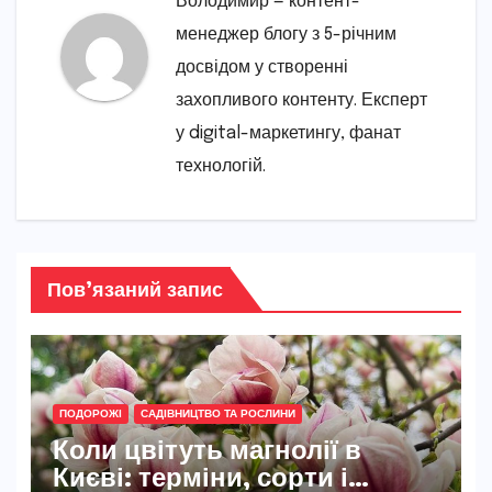
Володимир — контент-
менеджер блогу з 5-річним
досвідом у створенні
захопливого контенту. Експерт
у digital-маркетингу, фанат
технологій.
Пов’язаний запис
ПОДОРОЖІ
САДІВНИЦТВО ТА РОСЛИНИ
Коли цвітуть магнолії в
Києві: терміни, сорти і