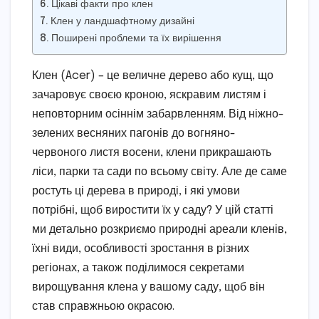
Цікаві факти про клен
Клен у ландшафтному дизайні
Поширені проблеми та їх вирішення
Клен (Acer) – це величне дерево або кущ, що
зачаровує своєю кроною, яскравим листям і
неповторним осіннім забарвленням. Від ніжно-
зелених весняних пагонів до вогняно-
червоного листя восени, клени прикрашають
ліси, парки та сади по всьому світу. Але де саме
ростуть ці дерева в природі, і які умови
потрібні, щоб виростити їх у саду? У цій статті
ми детально розкриємо природні ареали кленів,
їхні види, особливості зростання в різних
регіонах, а також поділимося секретами
вирощування клена у вашому саду, щоб він
став справжньою окрасою.