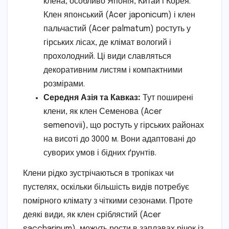
клена, особливо Японія, Китай і Корея.
Клен японський (Acer japonicum) і клен
пальчастий (Acer palmatum) ростуть у
гірських лісах, де клімат вологий і
прохолодний. Ці види славляться
декоративним листям і компактними
розмірами.
Середня Азія та Кавказ:
Тут поширені
клени, як клен Семенова (Acer
semenovii), що ростуть у гірських районах
на висоті до 3000 м. Вони адаптовані до
суворих умов і бідних ґрунтів.
Клени рідко зустрічаються в тропіках чи
пустелях, оскільки більшість видів потребує
помірного клімату з чіткими сезонами. Проте
деякі види, як клен сріблястий (Acer
saccharinum), можуть рости в заплавах річок із