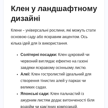
Клен у ландшафтному
дизайні
Клени – універсальні рослини, які можуть стати
основою саду або яскравим акцентом. Ось
кілька ідей для їх використання.
Солітерні посадки:
Клен цукровий чи
червоний виглядає ефектно на газоні
завдяки яскравому осінньому листю.
Алеї:
Клен гостролистий ідеальний для
створення тінистих алей у парках чи
великих садах.
Японські сади:
Клен пальчастий із
ажурним листям додає витонченості біля
водойм чи кам’яних композицій.