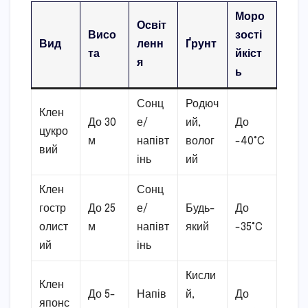
Моро
Освіт
Висо
зості
Вид
ленн
Ґрунт
та
йкіст
я
ь
Сонц
Родюч
Клен
До 30
е/
ий,
До
цукро
м
напівт
волог
-40°C
вий
інь
ий
Клен
Сонц
гостр
До 25
е/
Будь-
До
олист
м
напівт
який
-35°C
ий
інь
Кисли
Клен
До 5-
Напів
й,
До
японс