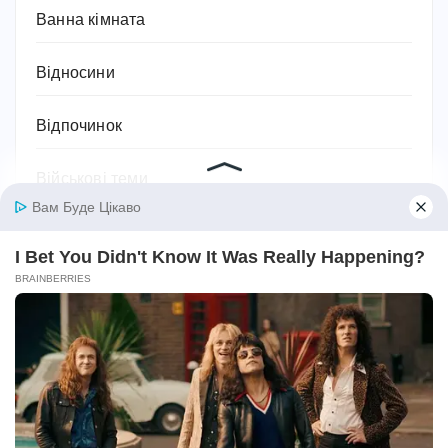
Ванна кімната
Відносини
Відпочинок
Військові теми
Географія
Гороскоп
Гуманітарні науки
Дієти та схуднення
Дім