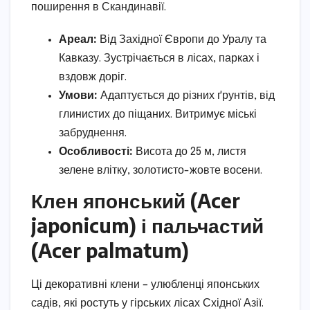
поширення в Скандинавії.
Ареал:
Від Західної Європи до Уралу та
Кавказу. Зустрічається в лісах, парках і
вздовж доріг.
Умови:
Адаптується до різних ґрунтів, від
глинистих до піщаних. Витримує міські
забруднення.
Особливості:
Висота до 25 м, листя
зелене влітку, золотисто-жовте восени.
Клен японський (Acer
japonicum) і пальчастий
(Acer palmatum)
Ці декоративні клени – улюбленці японських
садів, які ростуть у гірських лісах Східної Азії.