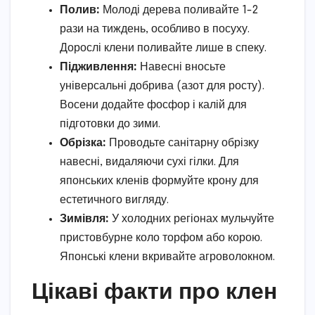
Полив:
Молоді дерева поливайте 1-2
рази на тиждень, особливо в посуху.
Дорослі клени поливайте лише в спеку.
Підживлення:
Навесні вносьте
універсальні добрива (азот для росту).
Восени додайте фосфор і калій для
підготовки до зими.
Обрізка:
Проводьте санітарну обрізку
навесні, видаляючи сухі гілки. Для
японських кленів формуйте крону для
естетичного вигляду.
Зимівля:
У холодних регіонах мульчуйте
пристовбурне коло торфом або корою.
Японські клени вкривайте агроволокном.
Цікаві факти про клен