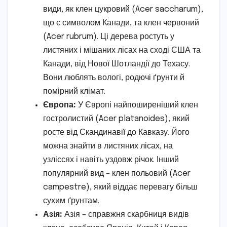
види, як клен цукровий (Acer saccharum),
що є символом Канади, та клен червоний
(Acer rubrum). Ці дерева ростуть у
листяних і мішаних лісах на сході США та
Канади, від Нової Шотландії до Техасу.
Вони люблять вологі, родючі ґрунти й
помірний клімат.
Європа:
У Європі найпоширеніший клен
гостролистий (Acer platanoides), який
росте від Скандинавії до Кавказу. Його
можна знайти в листяних лісах, на
узліссях і навіть уздовж річок. Інший
популярний вид – клен польовий (Acer
campestre), який віддає перевагу більш
сухим ґрунтам.
Азія:
Азія – справжня скарбниця видів