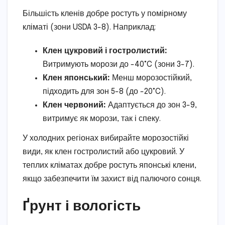
Більшість кленів добре ростуть у помірному
кліматі (зони USDA 3-8). Наприклад:
Клен цукровий і гостролистий:
Витримують морози до -40°C (зони 3-7).
Клен японський:
Менш морозостійкий,
підходить для зон 5-8 (до -20°C).
Клен червоний:
Адаптується до зон 3-9,
витримує як морози, так і спеку.
У холодних регіонах вибирайте морозостійкі
види, як клен гостролистий або цукровий. У
теплих кліматах добре ростуть японські клени,
якщо забезпечити їм захист від палючого сонця.
Ґрунт і вологість