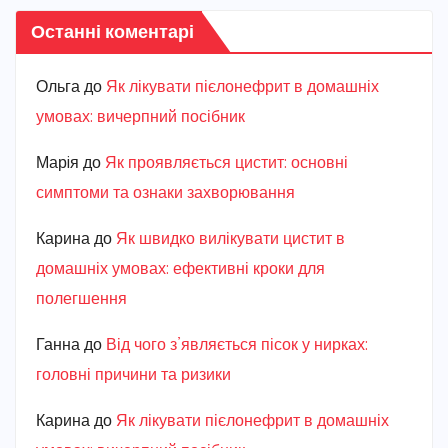
Останні коментарі
Ольга
до
Як лікувати пієлонефрит в домашніх
умовах: вичерпний посібник
Марiя
до
Як проявляється цистит: основні
симптоми та ознаки захворювання
Карина
до
Як швидко вилікувати цистит в
домашніх умовах: ефективні кроки для
полегшення
Ганна
до
Від чого з’являється пісок у нирках:
головні причини та ризики
Карина
до
Як лікувати пієлонефрит в домашніх