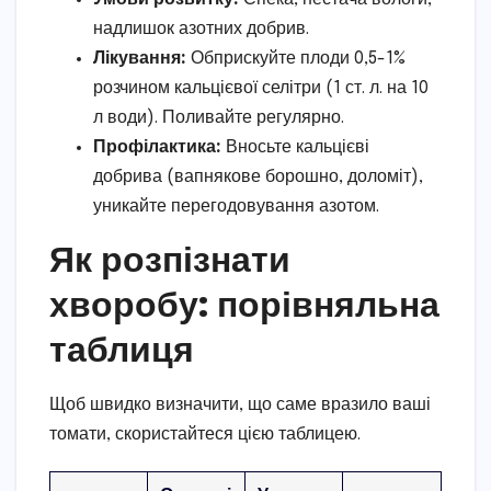
надлишок азотних добрив.
Лікування:
Обприскуйте плоди 0,5-1%
розчином кальцієвої селітри (1 ст. л. на 10
л води). Поливайте регулярно.
Профілактика:
Вносьте кальцієві
добрива (вапнякове борошно, доломіт),
уникайте перегодовування азотом.
Як розпізнати
хворобу: порівняльна
таблиця
Щоб швидко визначити, що саме вразило ваші
томати, скористайтеся цією таблицею.