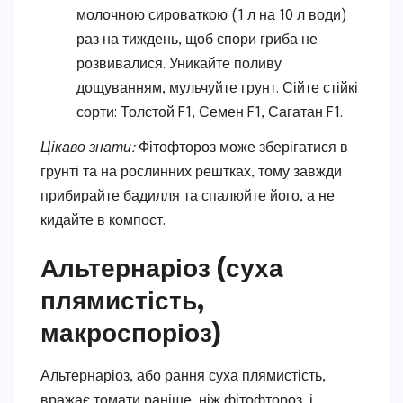
молочною сироваткою (1 л на 10 л води)
раз на тиждень, щоб спори гриба не
розвивалися. Уникайте поливу
дощуванням, мульчуйте грунт. Сійте стійкі
сорти: Толстой F1, Семен F1, Сагатан F1.
Цікаво знати:
Фітофтороз може зберігатися в
грунті та на рослинних рештках, тому завжди
прибирайте бадилля та спалюйте його, а не
кидайте в компост.
Альтернаріоз (суха
плямистість,
макроспоріоз)
Альтернаріоз, або рання суха плямистість,
вражає томати раніше, ніж фітофтороз, і