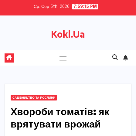
Skip
Ср. Сер 5th, 2026
7:59:17 PM
to
content
Kokl.Ua
САДІВНИЦТВО ТА РОСЛИНИ
Хвороби томатів: як
врятувати врожай