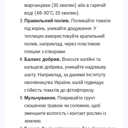
марганцівки (30 хвилин) або в гарячій
воді (48-50°C, 20 хвилин).
Правильний полив.
Поливайте томати
під корінь, уникайте дощування. У
теплицях використовуйте крапельний
полив, наприклад, через пластикові
пляшки з отворами.
Баланс добрив.
Вносьте калійні та
кальцієві добрива, уникайте надлишку
азоту. Наприклад, за даними Інституту
овочівництва України, калій підвищує
стійкість томатів до фітофторозу.
Мульчування.
Покривайте грунт
скошеною травою чи соломою, щоб
зменшити вологість і контакт рослин із
землею.