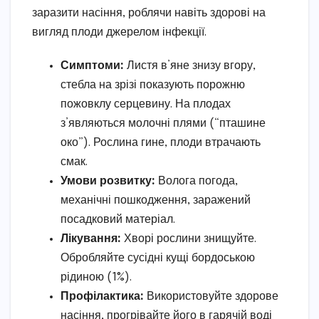
заразити насіння, роблячи навіть здорові на
вигляд плоди джерелом інфекції.
Симптоми:
Листя в’яне знизу вгору,
стебла на зрізі показують порожню
пожовклу серцевину. На плодах
з’являються молочні плями (“пташине
око”). Рослина гине, плоди втрачають
смак.
Умови розвитку:
Волога погода,
механічні пошкодження, заражений
посадковий матеріал.
Лікування:
Хворі рослини знищуйте.
Обробляйте сусідні кущі бордоською
рідиною (1%).
Профілактика:
Використовуйте здорове
насіння, прогрівайте його в гарячій воді