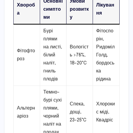
Основні
Умови
Хвороб
Лікуван
симпто
розвитк
а
ня
ми
у
Бурі
Фітоспо
плями
рін,
на листі,
Вологіст
Ридоміл
Фітофто
білий
ь >76%,
Голд,
роз
наліт,
18-20°C
бордось
гниль
ка
плодів
рідина
Темно-
бурі сухі
Спека,
Хлороки
Альтерн
плями,
дощі,
с міді,
аріоз
чорний
23-25°C
Квадріс
наліт на
плодах