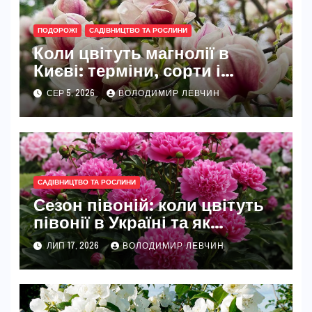
ПОДОРОЖІ
САДІВНИЦТВО ТА РОСЛИНИ
Коли цвітуть магнолії в
Києві: терміни, сорти і
найкращі місця
СЕР 5, 2026
ВОЛОДИМИР ЛЕВЧИН
САДІВНИЦТВО ТА РОСЛИНИ
Сезон півоній: коли цвітуть
півонії в Україні та як
розкрити їхню повну красу
ЛИП 17, 2026
ВОЛОДИМИР ЛЕВЧИН