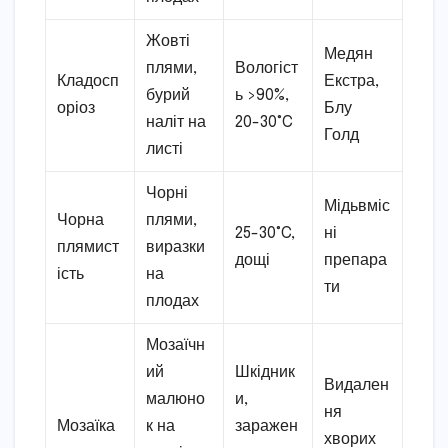
Жовті
Медян
плями,
Вологіст
Кладосп
Екстра,
бурий
ь >90%,
оріоз
Блу
наліт на
20-30°C
Голд
листі
Чорні
Мідьвміс
Чорна
плями,
25-30°C,
ні
плямист
виразки
дощі
препара
ість
на
ти
плодах
Мозаїчн
ий
Шкідник
Видален
малюно
и,
ня
Мозаїка
к на
заражен
хворих