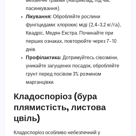
механічні травми (наприклад, під час
пасинкування).
Лікування:
Обробляйте рослини
фунгіцидами: хлорокис міді (2,4-3,2 кг/га),
Квадріс, Медян Екстра. Починайте при
перших ознаках, повторюйте через 7-10
днів.
Профілактика:
Дотримуйтесь сівозміни,
уникайте загущених посадок, обробляйте
грунт перед посівом 3% розчином
марганцівки.
Кладоспоріоз (бура
плямистість, листова
цвіль)
Кладоспоріоз особливо небезпечний у