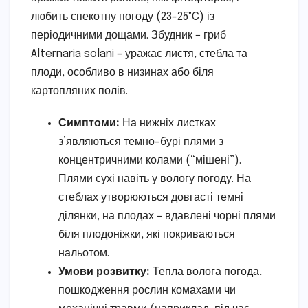
любить спекотну погоду (23-25°C) із
періодичними дощами. Збудник – гриб
Alternaria solani – уражає листя, стебла та
плоди, особливо в низинах або біля
картопляних полів.
Симптоми:
На нижніх листках
з’являються темно-бурі плями з
концентричними колами (“мішені”).
Плями сухі навіть у вологу погоду. На
стеблах утворюються довгасті темні
ділянки, на плодах – вдавлені чорні плями
біля плодоніжки, які покриваються
нальотом.
Умови розвитку:
Тепла волога погода,
пошкодження рослин комахами чи