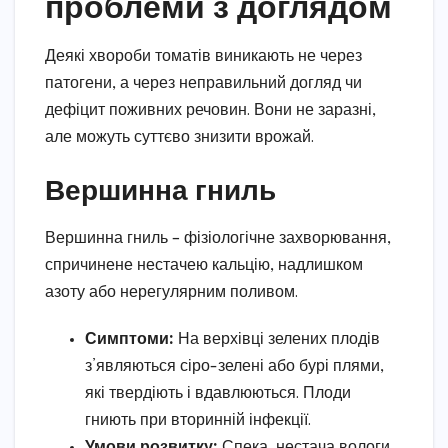
проблеми з доглядом
Деякі хвороби томатів виникають не через
патогени, а через неправильний догляд чи
дефіцит поживних речовин. Вони не заразні,
але можуть суттєво знизити врожай.
Вершинна гниль
Вершинна гниль – фізіологічне захворювання,
спричинене нестачею кальцію, надлишком
азоту або нерегулярним поливом.
Симптоми:
На верхівці зелених плодів
з’являються сіро-зелені або бурі плями,
які твердіють і вдавлюються. Плоди
гниють при вторинній інфекції.
Умови розвитку:
Спека, нестача вологи,