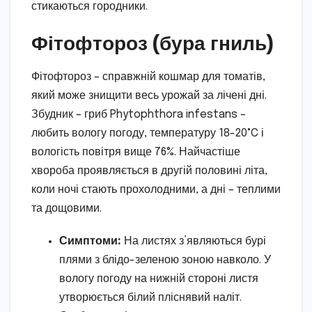
стикаються городники.
Фітофтороз (бура гниль)
Фітофтороз – справжній кошмар для томатів,
який може знищити весь урожай за лічені дні.
Збудник – гриб Phytophthora infestans –
любить вологу погоду, температуру 18-20°C і
вологість повітря вище 76%. Найчастіше
хвороба проявляється в другій половині літа,
коли ночі стають прохолодними, а дні – теплими
та дощовими.
Симптоми:
На листях з’являються бурі
плями з блідо-зеленою зоною навколо. У
вологу погоду на нижній стороні листя
утворюється білий пліснявий наліт.