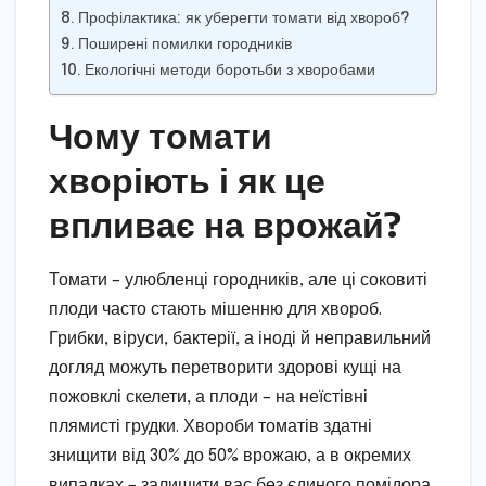
Профілактика: як уберегти томати від хвороб?
Поширені помилки городників
Екологічні методи боротьби з хворобами
Чому томати
хворіють і як це
впливає на врожай?
Томати – улюбленці городників, але ці соковиті
плоди часто стають мішенню для хвороб.
Грибки, віруси, бактерії, а іноді й неправильний
догляд можуть перетворити здорові кущі на
пожовклі скелети, а плоди – на неїстівні
плямисті грудки. Хвороби томатів здатні
знищити від 30% до 50% врожаю, а в окремих
випадках – залишити вас без єдиного помідора.