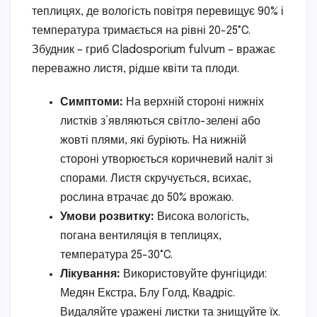
теплицях, де вологість повітря перевищує 90% і
температура тримається на рівні 20-25°C.
Збудник – гриб Cladosporium fulvum – вражає
переважно листя, рідше квіти та плоди.
Симптоми:
На верхній стороні нижніх
листків з’являються світло-зелені або
жовті плями, які буріють. На нижній
стороні утворюється коричневий наліт зі
спорами. Листя скручується, всихає,
рослина втрачає до 50% врожаю.
Умови розвитку:
Висока вологість,
погана вентиляція в теплицях,
температура 25-30°C.
Лікування:
Використовуйте фунгіциди:
Медян Екстра, Блу Голд, Квадріс.
Видаляйте уражені листки та знищуйте їх.