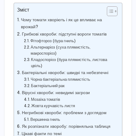
Зміст
Чому томати хворіють і як це впливає на
врожай?
Грибкові хвороби: підступні вороги томатів
Фітофтороз (бура гниль)
Альтернаріоз (суха плямистість,
макроспоріоз)
Кладоспоріоз (бура плямистість, листова
цвіль)
Бактеріальні хвороби: швидкі та небезпечні
Чорна бактеріальна плямистість
Бактеріальний рак
Вірусні хвороби: невидимі загрози
Мозаїка томатів
Жовта курчавість листя
Негрибкові хвороби: проблеми з доглядом
Вершинна гниль
Як розпізнати хворобу: порівняльна таблиця
Цікаві факти по темі