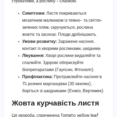
строкатими, а рослину – слабкою.
Симптоми:
Листя покриваються
мозаїчним малюнком із темно- та світло-
зелених плям, скручуються, рослина
жовтіє та засихає. Плоди дрібнішають.
Умови розвитку:
Заражене насіння,
контакт із хворими рослинами, шкідники.
Лікування:
Хворі рослини видаляйте та
спалюйте. Здорові обприскуйте
біопрепаратами (Гаупсин, Фітохелп).
Профілактика:
Протравлюйте насіння в
1% розчині марганцівки (30 хвилин),
боріться зі шкідниками (Енжіо, Вертимек).
Жовта курчавість листя
Ця хвороба, спричинена Tomato yellow leaf