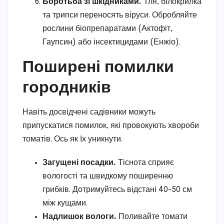
Боротьба зі шкідниками.
Тля, білокрилка
та трипси переносять віруси. Обробляйте
рослини біопрепаратами (Актофіт,
Гаупсин) або інсектицидами (Енжіо).
Поширені помилки
городників
Навіть досвідчені садівники можуть
припускатися помилок, які провокують хвороби
томатів. Ось як їх уникнути.
Загущені посадки.
Тіснота сприяє
вологості та швидкому поширенню
грибків. Дотримуйтесь відстані 40-50 см
між кущами.
Надлишок вологи.
Поливайте томати