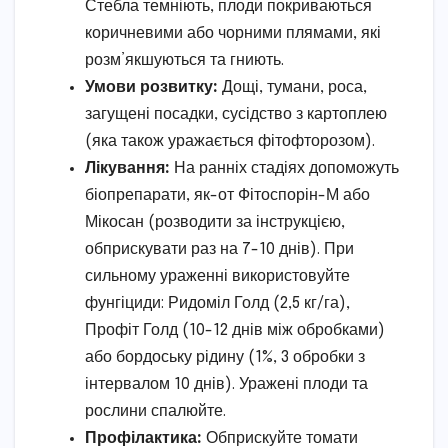
Стебла темніють, плоди покриваються
коричневими або чорними плямами, які
розм’якшуються та гниють.
Умови розвитку:
Дощі, тумани, роса,
загущені посадки, сусідство з картоплею
(яка також уражається фітофторозом).
Лікування:
На ранніх стадіях допоможуть
біопрепарати, як-от Фітоспорін-М або
Мікосан (розводити за інструкцією,
обприскувати раз на 7-10 днів). При
сильному ураженні використовуйте
фунгіциди: Ридоміл Голд (2,5 кг/га),
Профіт Голд (10-12 днів між обробками)
або бордоську рідину (1%, 3 обробки з
інтервалом 10 днів). Уражені плоди та
рослини спалюйте.
Профілактика:
Обприскуйте томати