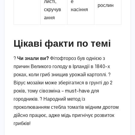
листі,
е
рослин
скручув
насіння
ання
Цікаві факти по темі
?
Чи знали ви?
Фітофтороз був однією з
причин Великого голоду в Ірландії в 1840-х
роках, коли гриб знищив урожай картоплі. ?
Вірус мозаїки може зберігатися в грунті до 2
років, тому сівозміна – must-have для
городників. ? Народний метод із
проколюванням стебла томатів мідним дротом
дійсно працює, адже мідь пригнічує розвиток
грибків!