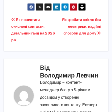
Навігація
Як почистити
Як зробити світло без
окислені контакти:
електрики: надійні
записів
детальний гайд на 2026
способи для дому
рік
Від
Володимир Левчин
Володимир — контент-
менеджер блогу з 5-річним
досвідом у створенні
захопливого контенту. Експерт