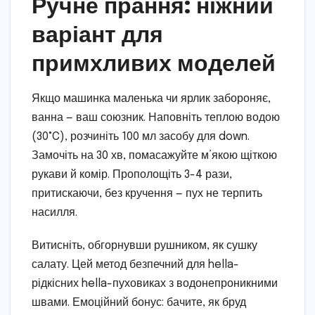
Ручне прання: ніжний
варіант для
примхливих моделей
Якщо машинка маленька чи ярлик забороняє,
ванна — ваш союзник. Наповніть теплою водою
(30°C), розчиніть 100 мл засобу для down.
Замочіть на 30 хв, помасажуйте м’якою щіткою
рукави й комір. Прополощіть 3-4 рази,
притискаючи, без кручення — пух не терпить
насилля.
Витисніть, обгорнувши рушником, як сушку
салату. Цей метод безпечний для hella-
рідкісних hella-пуховиках з водонепроникними
швами. Емоційний бонус: бачите, як бруд