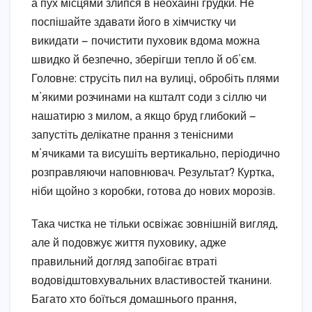
а пух місцями злипся в неохайні грудки. Не
поспішайте здавати його в хімчистку чи
викидати — почистити пуховик вдома можна
швидко й безпечно, зберігши тепло й об’єм.
Головне: струсіть пил на вулиці, обробіть плями
м’якими розчинами на кшталт соди з сіллю чи
нашатирю з милом, а якщо бруд глибокий —
запустіть делікатне прання з тенісними
м’ячиками та висушіть вертикально, періодично
розправляючи наповнювач. Результат? Куртка,
ніби щойно з коробки, готова до нових морозів.
Така чистка не тільки освіжає зовнішній вигляд,
але й подовжує життя пуховику, адже
правильний догляд запобігає втраті
водовідштовхувальних властивостей тканини.
Багато хто боїться домашнього прання,