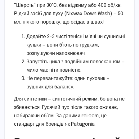
“Шерсть” при 30°C, без віджиму або 400 об/хв.
Рідкий засіб для пуху (Nixwax Down Wash) — 50
мл, ніякого порошку, що осідає в швах!
Додайте 2-3 чисті тенісні м’ячі чи сушильні
кульки — вони б’ють по грудкам,
розпушуючи наповнювач.
Запустіть цикл з подвійним полосканням —
мило має піти повністю.
Не перевантажуйте: один пуховик +
рушник для балансу.
Для синтетики — синтетичний режим, бо вона не
збивається. Гусячий пух після такого оживає,
набираючи об’єм. За даними rei.com, це
стандарт для брендів як Patagonia.