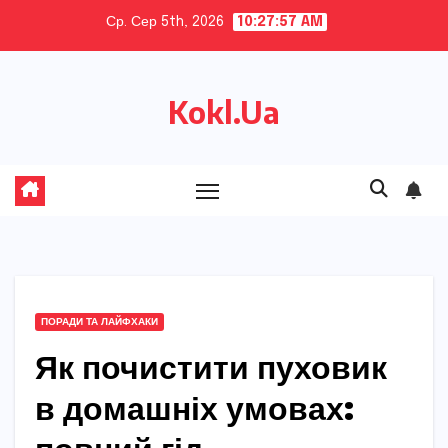
Skip
Ср. Сер 5th, 2026
10:27:58 AM
to
content
Kokl.Ua
ПОРАДИ ТА ЛАЙФХАКИ
Як почистити пуховик
в домашніх умовах: