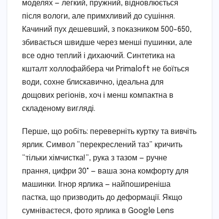
моделях — легкий, пружний, відновлюється
після вологи, але примхливий до сушіння.
Качиний пух дешевший, з показником 500-650,
збивається швидше через менші пушинки, але
все одно теплий і дихаючий. Синтетика на
кшталт холлофайбера чи Primaloft не боїться
води, сохне блискавично, ідеальна для
дощових регіонів, хоч і менш компактна в
складеному вигляді.
Перше, що робіть: переверніть куртку та вивчіть
ярлик. Символ “перекреслений таз” кричить
“тільки хімчистка!”, рука з тазом — ручне
прання, цифри 30° — ваша зона комфорту для
машинки. Ігнор ярлика — найпоширеніша
пастка, що призводить до деформації. Якщо
сумніваєтеся, фото ярлика в Google Lens