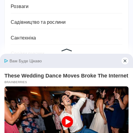
Розваги
Садівництво та рослини
Сантехніка
Своїми руками
Секс
Серіали
Символіка та значення
Сім'я
Соки