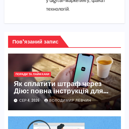
у digital-маркетингу, фанат
технологій.
Пов’язаний запис
ПОРАДИ ТА ЛАЙФХАКИ
Як сплатити штраф через
Дію: повна інструкція для
новачків і досвідчених
СЕР 4, 2026
ВОЛОДИМИР ЛЕВЧИН