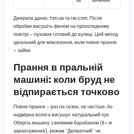
хв
качиний
Джерела даних: tsn.ua та rei.com. Після
обробки висушіть феном на прохолодному
повітрі — пуховик готовий до вулиці. Цей метод
ідеальний для міжсезоння, коли повне прання
— зайве.
Прання в пральній
машині: коли бруд не
відпирається точково
Повне прання — раз на сезон, не частіше, бо
надмірна волога висушує натуральний пух.
Оберіть машину з великим барабаном (6+ кг
завантаження), режим “Делікатний” чи