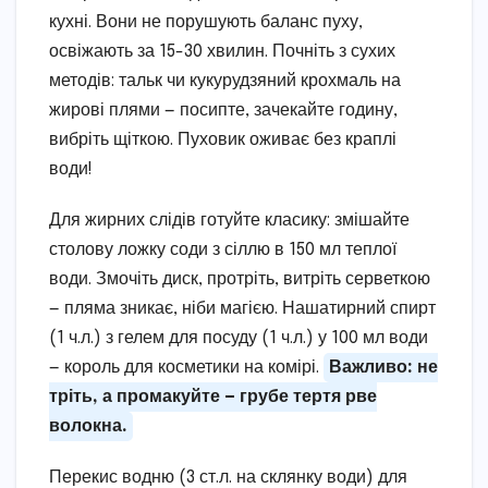
кухні. Вони не порушують баланс пуху,
освіжають за 15-30 хвилин. Почніть з сухих
методів: тальк чи кукурудзяний крохмаль на
жирові плями — посипте, зачекайте годину,
вибріть щіткою. Пуховик оживає без краплі
води!
Для жирних слідів готуйте класику: змішайте
столову ложку соди з сіллю в 150 мл теплої
води. Змочіть диск, протріть, витріть серветкою
— пляма зникає, ніби магією. Нашатирний спирт
(1 ч.л.) з гелем для посуду (1 ч.л.) у 100 мл води
— король для косметики на комірі.
Важливо: не
тріть, а промакуйте — грубе тертя рве
волокна.
Перекис водню (3 ст.л. на склянку води) для