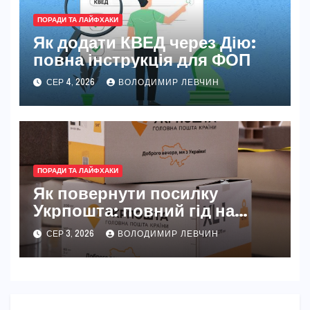
ПОРАДИ ТА ЛАЙФХАКИ
Як додати КВЕД через Дію:
повна інструкція для ФОП
СЕР 4, 2026
ВОЛОДИМИР ЛЕВЧИН
ПОРАДИ ТА ЛАЙФХАКИ
Як повернути посилку
Укрпошта: повний гід на
2026 рік
СЕР 3, 2026
ВОЛОДИМИР ЛЕВЧИН