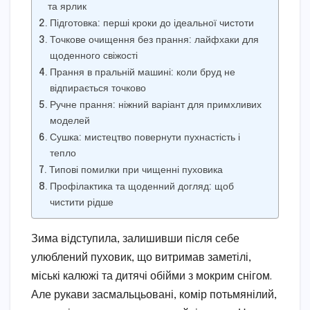
та ярлик
Підготовка: перші кроки до ідеальної чистоти
Точкове очищення без прання: лайфхаки для
щоденного свіжості
Прання в пральній машині: коли бруд не
відпирається точково
Ручне прання: ніжний варіант для примхливих
моделей
Сушка: мистецтво повернути пухнастість і
тепло
Типові помилки при чищенні пуховика
Профілактика та щоденний догляд: щоб
чистити рідше
Зима відступила, залишивши після себе
улюблений пуховик, що витримав заметілі,
міські калюжі та дитячі обійми з мокрим снігом.
Але рукави засмальцьовані, комір потьмянілий,