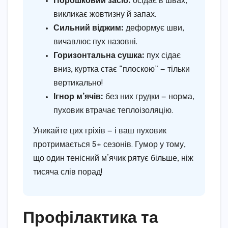
Порошковий засіб:
осідає в швах,
викликає жовтизну й запах.
Сильний віджим:
деформує шви,
вичавлює пух назовні.
Горизонтальна сушка:
пух сідає
вниз, куртка стає “плоскою” — тільки
вертикально!
Ігнор м’ячів:
без них грудки — норма,
пуховик втрачає теплоізоляцію.
Уникайте цих гріхів — і ваш пуховик
протримається 5+ сезонів. Гумор у тому,
що один тенісний м’ячик рятує більше, ніж
тисяча слів порад!
Профілактика та