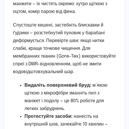
манжети — їх чистять окремо: хутро щіткою з
оцтом, комір парою від фена.
Спустоште кишені, застебніть блискавки й
ґудзики — розстебнутий пуховик у барабані
деформується. Перевірте шви: якщо нитки
слабкі, краще точкове чищення. Для
мембранних тканин (Gore-Tex) використовуйте
спреї з DWR-відновленням, щоб не змити
водовідштовхувальний шар.
Видаліть поверхневий бруд:
м’якою
щіткою з мікрофібри змахніть пил з
манжет і подолу — це 80% роботи для
легких забруднень.
Протестуйте засоби:
нанесіть на
внутрішній шов, зачекайте 10 хвилин —