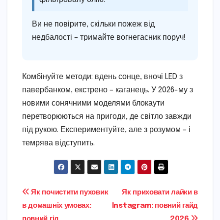
Ви не повірите, скільки пожеж від
недбалості – тримайте вогнегасник поруч!
Комбінуйте методи: вдень сонце, вночі LED з
павербанком, екстрено – каганець. У 2026-му з
новими сонячними моделями блокаути
перетворюються на пригоди, де світло завжди
під рукою. Експериментуйте, але з розумом – і
темрява відступить.
Навігація
Як почистити пуховик
Як приховати лайки в
в домашніх умовах:
Instagram: повний гайд
записів
повний гід
2026