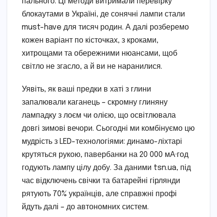
пального. Ці методи витримали перевірку
блокаутами в Україні, де сонячні лампи стали
must-have для тисяч родин. А далі розберемо
кожен варіант по кісточках, з кроками,
хитрощами та обережними нюансами, щоб
світло не згасло, а й ви не наранилися.
Уявіть, як ваші предки в хаті з глини
запалювали каганець – скромну глиняну
лампадку з лоєм чи олією, що освітлювала
довгі зимові вечори. Сьогодні ми комбінуємо цю
мудрість з LED-технологіями: динамо-ліхтарі
крутяться рукою, павербанки на 20 000 мА·год
годують лампу цілу добу. За даними tsn.ua, під
час відключень свічки та батарейні гірлянди
рятують 70% українців, але справжні профі
йдуть далі – до автономних систем.