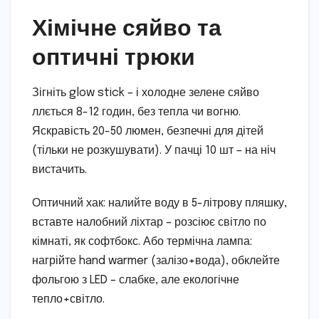
Хімічне сяйво та
оптичні трюки
Зігніть glow stick – і холодне зелене сяйво
ллється 8-12 годин, без тепла чи вогню.
Яскравість 20-50 люмен, безпечні для дітей
(тільки не розкушувати). У пачці 10 шт – на ніч
вистачить.
Оптичний хак: налийте воду в 5-літрову пляшку,
вставте налобний ліхтар – розсіює світло по
кімнаті, як софтбокс. Або термічна лампа:
нагрійте hand warmer (залізо+вода), обклейте
фольгою з LED – слабке, але екологічне
тепло+світло.