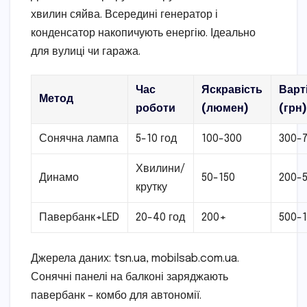
хвилин сяйва. Всередині генератор і
конденсатор накопичують енергію. Ідеально
для вулиці чи гаража.
Час
Яскравість
Варт
Метод
роботи
(люмен)
(грн
Сонячна лампа
5-10 год
100-300
300-
Хвилини/
Динамо
50-150
200-
крутку
Павербанк+LED
20-40 год
200+
500-
Джерела даних: tsn.ua, mobilsab.com.ua.
Сонячні панелі на балконі заряджають
павербанк – комбо для автономії.