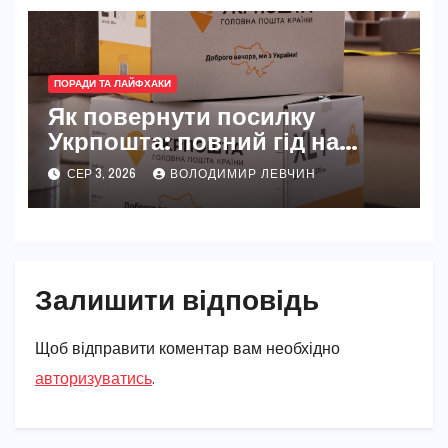
ПОРАДИ ТА ЛАЙФХАКИ
Як повернути посилку
Укрпошта: повний гід на
2026 рік
СЕР 3, 2026
ВОЛОДИМИР ЛЕВЧИН
Залишити відповідь
Щоб відправити коментар вам необхідно
авторизуватись
.