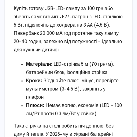
Купіть готову USB-LED-лампу за 100 грн або
зберіть самі: візьміть E27-патрон з LED-стрілкою
5 Вт, підключіть до холдера на 3 AA (4.5 В).
Павербанк 20 000 мА·год протягне таку лампу
20-40 годин, залежно від потужності – ідеально
для кухні чи дитячої.
Матеріали:
LED-стрічка 5 м (70 грн/м),
батарейний блок, ізоляційна стрічка.
Кроки:
З’єднайте плюс-мінус, перевірте
мультиметром (3-4.5 В), закріпіть у
плафон.
Плюси:
Немає вогню, економія (LED – 100
лм/Вт проти 0.3 лм/Вт у свічки).
Така стрічка на стелі робить ніч денною, без
диму й тепла. У 2026-му в Україні батарейні