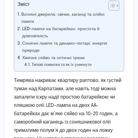
Зміст
Вогняні джерела: свічки, каганці та олійні
лампи
LED-лампи на батарейках: простота й
довговічність
Сонячні лампи та динамо-ліхтарі: енергія
природи
Хімічне сяйво та оптичні трюки
Типові помилки та як їх уникнути
Темрява накриває квартиру раптово, як густий
туман над Карпатами, але навіть тоді можна
запалити іскру надії простою батарейкою чи
пляшкою олії. LED-лампа на двох AA-
батарейках дає м’яке сяйво на 10-20 годин, а
саморобний каганець із соняшникової олії
триматиме полум’я до двох годин на ложку