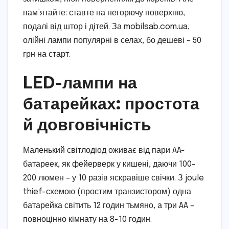
пам’ятайте: ставте на негорючу поверхню,
подалі від штор і дітей. За mobilsab.com.ua,
олійні лампи популярні в селах, бо дешеві – 50
грн на старт.
LED-лампи на
батарейках: простота
й довговічність
Маленький світлодіод оживає від пари AA-
батареек, як фейерверк у кишені, даючи 100-
200 люмен – у 10 разів яскравіше свічки. З joule
thief-схемою (простим транзистором) одна
батарейка світить 12 годин тьмяно, а три AA –
повноцінно кімнату на 8-10 годин.