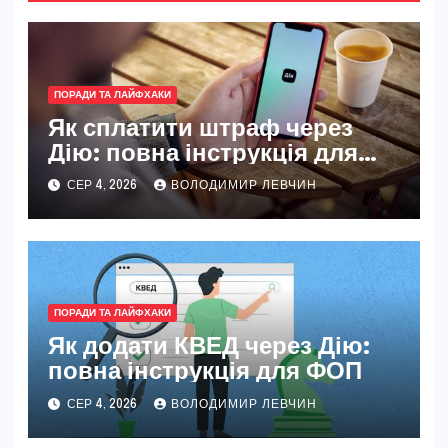
ПОРАДИ ТА ЛАЙФХАКИ
Як сплатити штраф через
Дію: повна інструкція для
новачків і досвідчених
СЕР 4, 2026
ВОЛОДИМИР ЛЕВЧИН
ПОРАДИ ТА ЛАЙФХАКИ
Як додати КВЕД через Дію:
повна інструкція для ФОП
СЕР 4, 2026
ВОЛОДИМИР ЛЕВЧИН