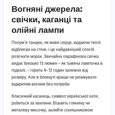
Вогняні джерела:
свічки, каганці та
олійні лампи
Полум’я танцює, як живе серце, кидаючи теплі
відблиски на стіни, і це найдавніший спосіб
розігнати морок. Звичайна парафінова свічка
видає близько 13 люмен – як тьмяна лампочка в
підвалі, – горить 4-12 годин залежно від
розміру. Але в блокауті краще не ризикувати
відкритим вогнем без потреби.
Класичний каганець, символ української хати,
робиться за хвилини. Візьміть глиняну чи
металеву мисочку, залийте соняшниковою