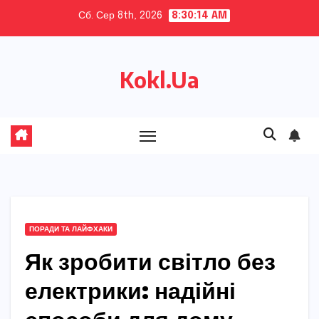
Skip
Сб. Сер 8th, 2026
8:30:15 AM
to
content
Kokl.Ua
ПОРАДИ ТА ЛАЙФХАКИ
Як зробити світло без
електрики: надійні