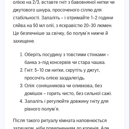
олією на 2/3, вставте гніт з бавовняної нитки чи
джутового шнура, просоченого сіллю для
стабільності. Запаліть – і отримайте 1-2 години
сяйва на 50 мл олії, з яскравістю 20-30 люмен.
Це безпечніше за свічку, бо полум’я нижче й
захищене.
Оберіть посудину з товстими стінками –
банка з-під консервів чи стара чашка.
Гніт: 5-10 см нитки, скрутіть у джгут,
просочіть олією заздалегідь.
Олія: соняшникова чи оливкова, без
домішок – горить чисто, без сильної сажі.
Запаліть і регулюйте довжину гніту для
рівного полум’я.
Після такого ритуалу кімната наповнюється
затишком, ніби поверненням до коренів. Але