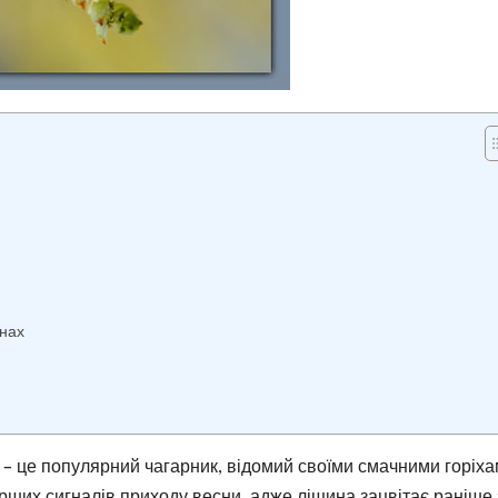
онах
, – це популярний чагарник, відомий своїми смачними горіха
перших сигналів приходу весни, адже ліщина зацвітає раніше 