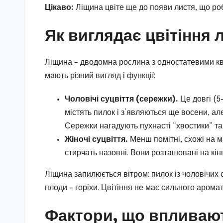
Цікаво:
Ліщина цвіте ще до появи листя, що роби
Як виглядає цвітіння 
Ліщина – дводомна рослина з одностатевими квіт
мають різний вигляд і функції:
Чоловічі суцвіття (сережки).
Це довгі (5
містять пилок і з’являються ще восени, а
Сережки нагадують пухнасті “хвостики” та
Жіночі суцвіття.
Менш помітні, схожі на 
стирчать назовні. Вони розташовані на кінц
Ліщина запилюється вітром: пилок із чоловічих 
плоди – горіхи. Цвітіння не має сильного аромату
Фактори, що впливают