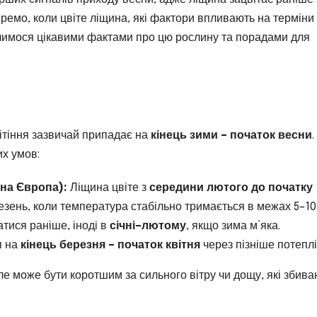
беремо, коли цвіте ліщина, які фактори впливають на терміни
оділимося цікавими фактами про цю рослину та порадами для
вітіння зазвичай припадає на
кінець зими – початок весни
.
их умов:
ьна Європа):
Ліщина цвіте з
середини лютого до початку
резень, коли температура стабільно тримається в межах 5–10
тися раніше, іноді в
січні–лютому
, якщо зима м’яка.
я на
кінець березня – початок квітня
через пізніше потеплі
але може бути коротшим за сильного вітру чи дощу, які збива