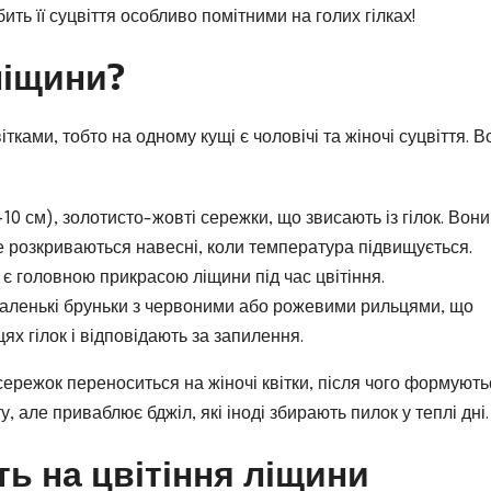
ть її суцвіття особливо помітними на голих гілках!
ліщини?
ками, тобто на одному кущі є чоловічі та жіночі суцвіття. В
–10 см), золотисто-жовті сережки, що звисають із гілок. Вони
ле розкриваються навесні, коли температура підвищується.
 є головною прикрасою ліщини під час цвітіння.
маленькі бруньки з червоними або рожевими рильцями, що
ях гілок і відповідають за запилення.
сережок переноситься на жіночі квітки, після чого формують
, але приваблює бджіл, які іноді збирають пилок у теплі дні.
ь на цвітіння ліщини