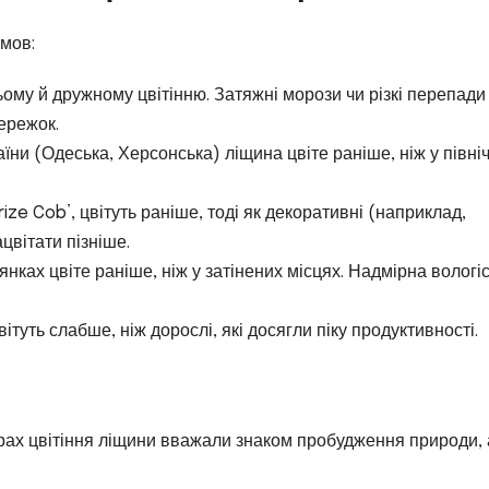
умов:
ому й дружному цвітінню. Затяжні морози чи різкі перепади
ережок.
їни (Одеська, Херсонська) ліщина цвіте раніше, ніж у півні
ize Cob’, цвітуть раніше, тоді як декоративні (наприклад,
цвітати пізніше.
нках цвіте раніше, ніж у затінених місцях. Надмірна вологі
ітуть слабше, ніж дорослі, які досягли піку продуктивності.
рах цвітіння ліщини вважали знаком пробудження природи, а