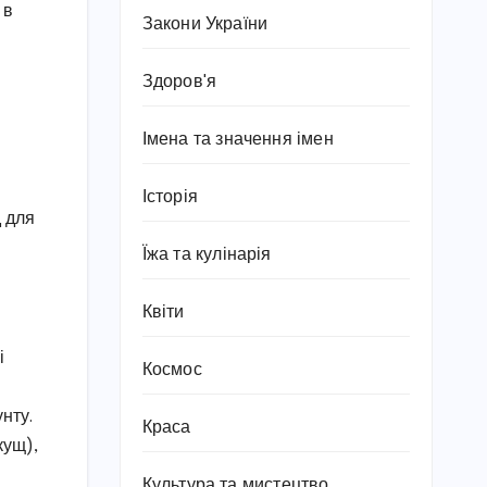
 в
Закони України
Здоров'я
Імена та значення імен
Історія
д для
Їжа та кулінарія
Квіти
і
Космос
нту.
Краса
кущ),
Культура та мистецтво