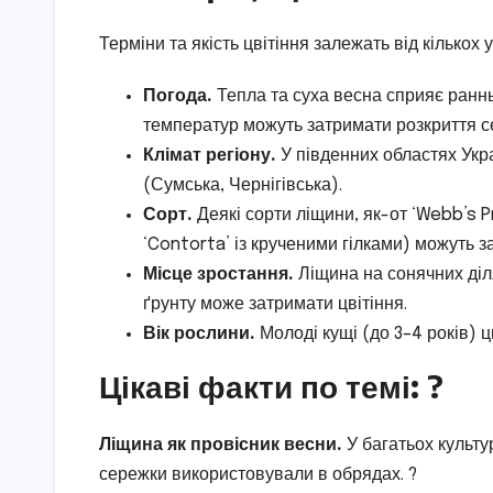
Терміни та якість цвітіння залежать від кількох 
Погода.
Тепла та суха весна сприяє раннь
температур можуть затримати розкриття с
Клімат регіону.
У південних областях Укра
(Сумська, Чернігівська).
Сорт.
Деякі сорти ліщини, як-от ‘Webb’s Pr
‘Contorta’ із крученими гілками) можуть за
Місце зростання.
Ліщина на сонячних діля
ґрунту може затримати цвітіння.
Вік рослини.
Молоді кущі (до 3–4 років) цв
Цікаві факти по темі: ?
Ліщина як провісник весни.
У багатьох культу
сережки використовували в обрядах. ?