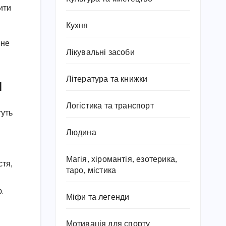
ити
Кухня
сне
Лікувальні засоби
и
Література та книжки
Логістика та транспорт
туть
Людина
Магія, хіромантія, езотерика,
стя,
таро, містика
.
Міфи та легенди
Мотивація для спорту