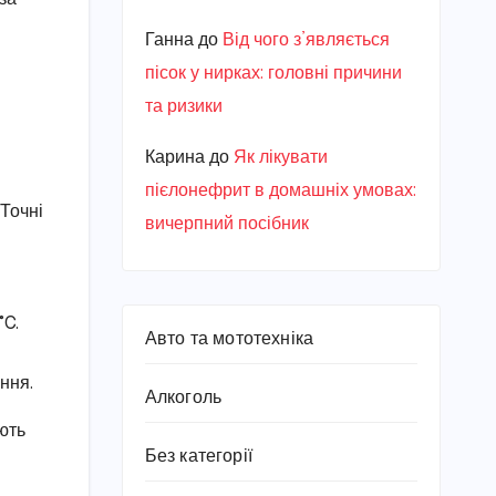
Ганна
до
Від чого з’являється
пісок у нирках: головні причини
та ризики
Карина
до
Як лікувати
пієлонефрит в домашніх умовах:
 Точні
вичерпний посібник
°C.
Авто та мототехніка
ння.
Алкоголь
ють
Без категорії