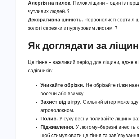
Алергія на пилок.
Пилок ліщини – один із перш
чутливих людей. ?
Декоративна цінність.
Червонолисті сорти ліщ
золоті сережки з пурпуровим листям. ?
Як доглядати за ліщин
Цвітіння – важливий період для ліщини, адже ві
садівників:
Уникайте обрізки.
Не обрізайте гілки нав
восени або взимку.
Захист від вітру.
Сильний вітер може здут
агроволокном.
Полив.
У суху весну поливайте ліщину раз 
Підживлення.
У лютому–березні внесіть к
щоб стимулювати цвітіння та зав’язування