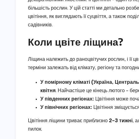
більшість рослин. У цій статті ми детально роз
цвітіння, як виглядають її суцвіття, а також п
садівників.
Коли цвіте ліщина?
Ліщина належить до раноцвітучих рослин, і її ц
терміни залежать від клімату, регіону та погодн
У помірному кліматі (Україна, Централ
квітня
. Найчастіше це кінець лютого – бе
У південних регіонах:
Цвітіння може поча
У північних регіонах:
Цвітіння зміщуєтьс
Цвітіння ліщини триває приблизно
2–3 тижні
, 
пилок.