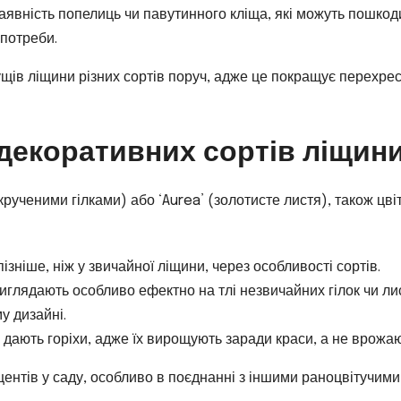
аявність попелиць чи павутинного кліща, які можуть пошкод
 потреби.
ущів ліщини різних сортів поруч, адже це покращує перехре
 декоративних сортів ліщин
 крученими гілками) або ‘Aurea’ (золотисте листя), також цві
ізніше, ніж у звичайної ліщини, через особливості сортів.
глядають особливо ефектно на тлі незвичайних гілок чи ли
у дизайні.
дають горіхи, адже їх вирощують заради краси, а не врожаю
центів у саду, особливо в поєднанні з іншими раноцвітучими