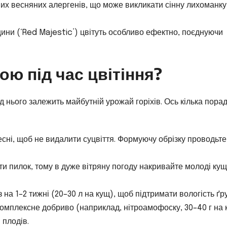
их весняних алергенів, що може викликати сінну лихоманку
ини (‘Red Majestic’) цвітуть особливо ефектно, поєднуючи
ою під час цвітіння?
д нього залежить майбутній урожай горіхів. Ось кілька пора
есні, щоб не видалити суцвіття. Формуючу обрізку проводьте
и пилок, тому в дуже вітряну погоду накривайте молоді кущ
на 1–2 тижні (20–30 л на кущ), щоб підтримати вологість ґру
омплексне добриво (наприклад, нітроамофоску, 30–40 г на 
 плодів.