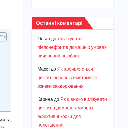
Останні коментарі
Ольга
до
Як лікувати
пієлонефрит в домашніх умовах:
вичерпний посібник
Марiя
до
Як проявляється
цистит: основні симптоми та
ознаки захворювання
Карина
до
Як швидко вилікувати
цистит в домашніх умовах:
ефективні кроки для
ми та
полегшення
за