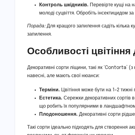
Контроль шкідників.
Перевірте кущі на н
молоді суцвіття. Обробіть інсектицидом за
Порада:
Для кращого запилення садіть кілька к
запилення.
Особливості цвітіння
Декоративні сорти ліщини, такі як ‘Contorta’ (з
навесні, але мають свої нюанси:
Терміни.
Цвітіння може бути на 1–2 тижні п
Естетика.
Сережки декоративних сортів ви
що робить їх популярними в ландшафтном
Плодоношення.
Декоративні сорти рідше 
Такі сорти ідеально підходять для створення ак