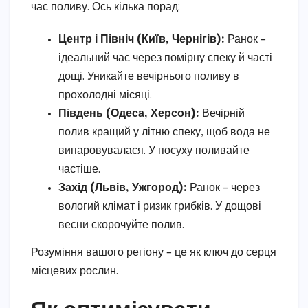
час поливу. Ось кілька порад:
Центр і Північ (Київ, Чернігів):
Ранок –
ідеальний час через помірну спеку й часті
дощі. Уникайте вечірнього поливу в
прохолодні місяці.
Південь (Одеса, Херсон):
Вечірній
полив кращий у літню спеку, щоб вода не
випаровувалася. У посуху поливайте
частіше.
Захід (Львів, Ужгород):
Ранок – через
вологий клімат і ризик грибків. У дощові
весни скорочуйте полив.
Розуміння вашого регіону – це як ключ до серця
місцевих рослин.
Як оптимізувати