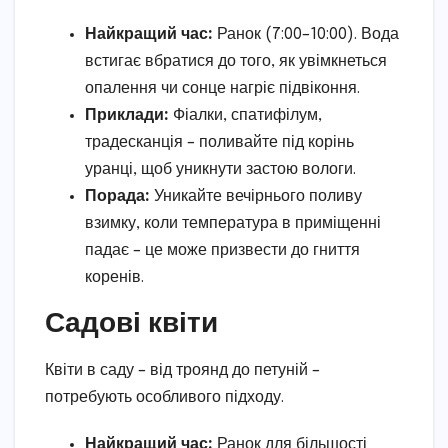
Найкращий час:
Ранок (7:00–10:00). Вода
встигає вбратися до того, як увімкнеться
опалення чи сонце нагріє підвіконня.
Приклади:
Фіалки, спатифілум,
традесканція – поливайте під корінь
уранці, щоб уникнути застою вологи.
Порада:
Уникайте вечірнього поливу
взимку, коли температура в приміщенні
падає – це може призвести до гниття
коренів.
Садові квіти
Квіти в саду – від троянд до петуній –
потребують особливого підходу.
Найкращий час:
Ранок для більшості