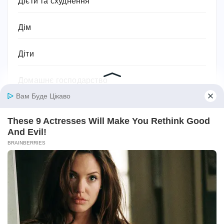
Дієти та схуднення
Дім
Діти
Домашнє господарство
Домашні улюбленці
Домашній затишок
Закони України
Здоров'я
Імена та значення імен