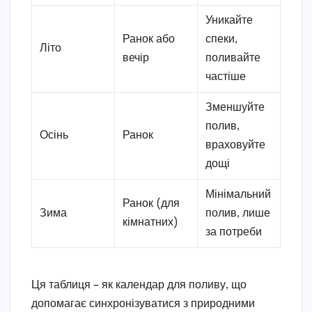
Уникайте
Ранок або
спеки,
Літо
вечір
поливайте
частіше
Зменшуйте
полив,
Осінь
Ранок
враховуйте
дощі
Мінімальний
Ранок (для
Зима
полив, лише
кімнатних)
за потреби
Ця таблиця – як календар для поливу, що
допомагає синхронізуватися з природними