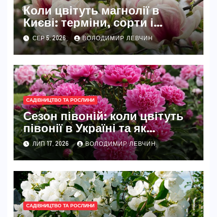
Коли цвітуть магнолії в
Києві: терміни, сорти і
найкращі місця
СЕР 5, 2026
ВОЛОДИМИР ЛЕВЧИН
САДІВНИЦТВО ТА РОСЛИНИ
Сезон півоній: коли цвітуть
півонії в Україні та як
розкрити їхню повну красу
ЛИП 17, 2026
ВОЛОДИМИР ЛЕВЧИН
САДІВНИЦТВО ТА РОСЛИНИ