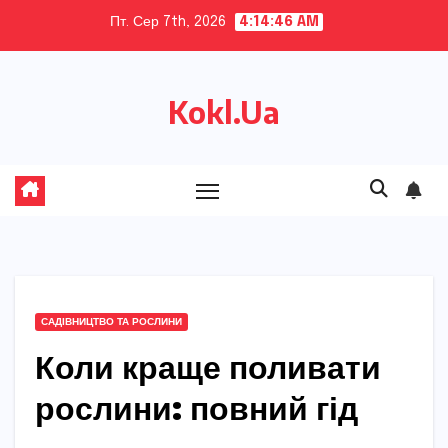
Skip
Пт. Сер 7th, 2026
4:14:47 AM
to
content
Kokl.Ua
САДІВНИЦТВО ТА РОСЛИНИ
Коли краще поливати
рослини: повний гід