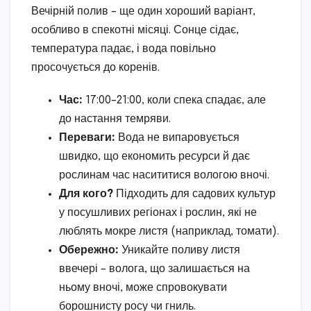
Вечірній полив – ще один хороший варіант,
особливо в спекотні місяці. Сонце сідає,
температура падає, і вода повільно
просочується до коренів.
Час:
17:00–21:00, коли спека спадає, але
до настання темряви.
Переваги:
Вода не випаровується
швидко, що економить ресурси й дає
рослинам час насититися вологою вночі.
Для кого?
Підходить для садових культур
у посушливих регіонах і рослин, які не
люблять мокре листя (наприклад, томати).
Обережно:
Уникайте поливу листя
ввечері – волога, що залишається на
ньому вночі, може спровокувати
борошнисту росу чи гниль.