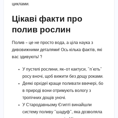
циклами.
Цікаві факти про
полив рослин
Полив – це не просто вода, а ціла наука з
дивовижними деталями! Ось кілька фактів, які
вас здивують! ?
У пустелі рослини, як-от кактуси, “п’ють”
росу вночі, щоб вижити без дощу роками.
Деякі орхідеї краще поливати ввечері, бо
в природі вони отримують вологу з
тропічних дощів уночі.
У Стародавньому Єгипті винайшли
систему поливу “шадуф”, яка дозволяла