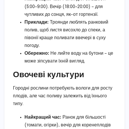
(5:00–9:00). Вечір (18:00–20:00) – для
чутливих до сонця, як-от гортензії.
Приклади:
Троянди люблять ранковий
полив, щоб листя висохло до спеки, а
півонії краще поливати ввечері в суху
погоду.
Обережно:
Не лийте воду на бутони – це
може зіпсувати їхній вигляд.
Овочеві культури
Городні рослини потребують вологи для росту
плодів, але час поливу залежить від їхнього
типу.
Найкращий час:
Ранок для більшості
(томати, огірки), вечір для коренеплодів