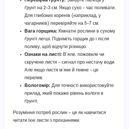
Перевірка ґрунту:
Занурте палець у
ґрунт на 2–3 см. Якщо сухо – час поливати.
Для глибоких коренів (наприклад, у
чагарників) перевіряйте на 5–7 см.
Вага горщика:
Кімнатні рослини в сухому
ґрунті легші. Підніміть горщик до і після
поливу, щоб відчути різницю.
Ознаки на листі:
В’яле, пожовкле чи
скручене листя – сигнал про нестачу води.
Але якщо листя м’яке й темне – це
перелив.
Вологомір:
Для точності використовуйте
прилад, який покаже рівень вологи в
ґрунті.
Розуміння потреб рослин – це як навчитися
читати їхні листи з проханнями.