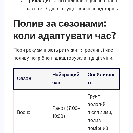
Приклади:
Газон поливайте рясно вранці
раз на 5–7 днів, а кущі – ввечері під корінь.
Полив за сезонами:
коли адаптувати час?
Пори року змінюють ритм життя рослин, і час
поливу потрібно підлаштовувати під ці зміни.
Найкращий
Особливос
Сезон
час
ті
Ґрунт
вологий
Ранок (7:00–
Весна
після зими,
10:00)
полив
помірний