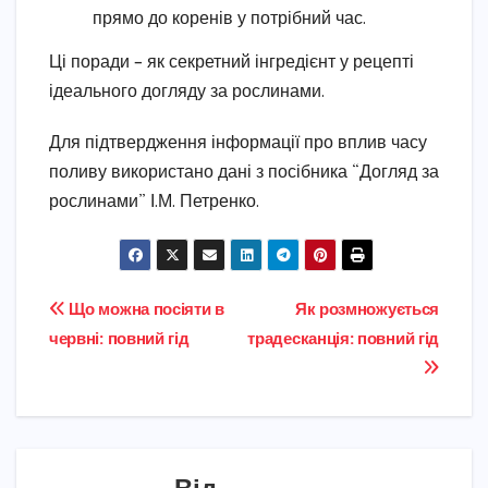
прямо до коренів у потрібний час.
Ці поради – як секретний інгредієнт у рецепті
ідеального догляду за рослинами.
Для підтвердження інформації про вплив часу
поливу використано дані з посібника “Догляд за
рослинами” І.М. Петренко.
Навігація
Що можна посіяти в
Як розмножується
червні: повний гід
традесканція: повний гід
записів
Від