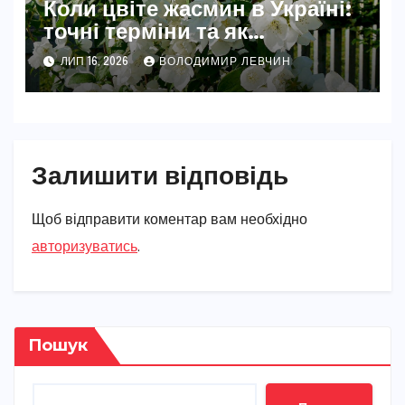
Коли цвіте жасмин в Україні:
точні терміни та як
забезпечити рясне цвітіння
ЛИП 16, 2026
ВОЛОДИМИР ЛЕВЧИН
Залишити відповідь
Щоб відправити коментар вам необхідно
авторизуватись
.
Пошук