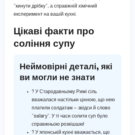
“кинути дрібку”, а справжній хімічний
експеримент на вашій кухні.
Цікаві факти про
соління супу
Неймовірні деталі, які
ви могли не знати
? У Стародавньому Римі сіль
вважалася настільки цінною, що нею
платили солдатам — звідси й слово
“salary”. У ті часи солити суп було
справжньою розкішшю!
? У японській кухні вважається, що