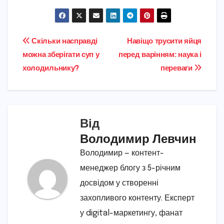
Навігація
Скільки насправді
Навіщо трусити яйця
можна зберігати суп у
перед варінням: наука і
записів
холодильнику?
переваги
Від
Володимир Левчин
Володимир — контент-
менеджер блогу з 5-річним
досвідом у створенні
захопливого контенту. Експерт
у digital-маркетингу, фанат