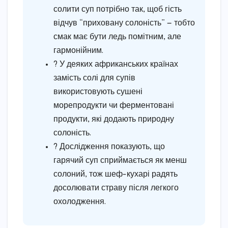
солити суп потрібно так, щоб гість
відчув “приховану солоність” — тобто
смак має бути ледь помітним, але
гармонійним.
? У деяких африканських країнах
замість солі для супів
використовують сушені
морепродукти чи ферментовані
продукти, які додають природну
солоність.
? Дослідження показують, що
гарячий суп сприймається як менш
солоний, тож шеф-кухарі радять
досолювати страву після легкого
охолодження.