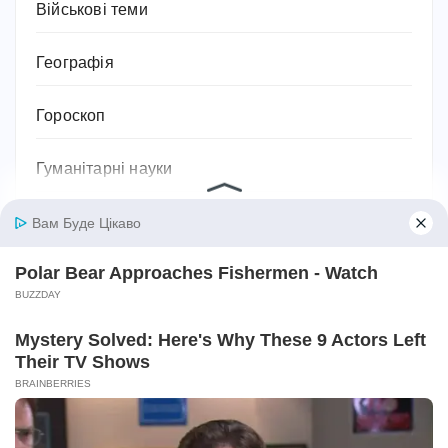
Військові теми
Географія
Гороскоп
Гуманітарні науки
Дієти та схуднення
Дім
Діти
Домашнє господарство
Домашні улюбленці