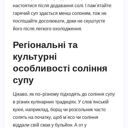
настоятися після додавання солі. І пам’ятайте:
гарячий суп здається менш солоним, тож не
поспішайте досолювати, доки не скуштуєте
його після легкого охолодження.
Регіональні та
культурні
особливості соління
супу
Цікаво, як по-різному підходять до соління супу
в різних кулінарних традиціях. У слов’янській
кухні, наприклад, борщ чи розсольник часто
солять на початку, щоб м’ясо чи соління
віддали свій смак у бульйон. А от у