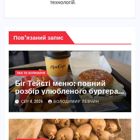
технологій.
Пов’язаний запис
ЇЖА ТА КУЛІНАРІЯ
Біг Тейсті меню: повний
розбір улюбленого бургера
McDonald’s
СЕР 4, 2026
ВОЛОДИМИР ЛЕВЧИН