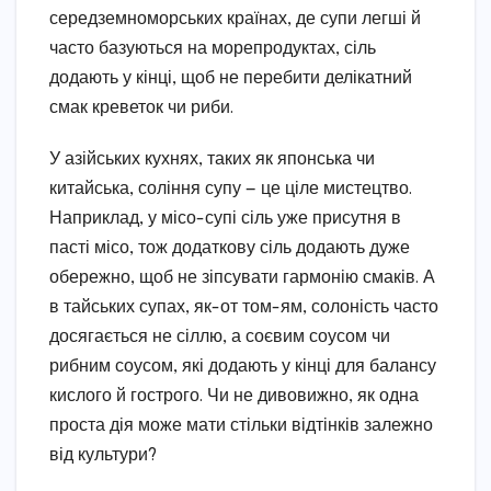
середземноморських країнах, де супи легші й
часто базуються на морепродуктах, сіль
додають у кінці, щоб не перебити делікатний
смак креветок чи риби.
У азійських кухнях, таких як японська чи
китайська, соління супу — це ціле мистецтво.
Наприклад, у місо-супі сіль уже присутня в
пасті місо, тож додаткову сіль додають дуже
обережно, щоб не зіпсувати гармонію смаків. А
в тайських супах, як-от том-ям, солоність часто
досягається не сіллю, а соєвим соусом чи
рибним соусом, які додають у кінці для балансу
кислого й гострого. Чи не дивовижно, як одна
проста дія може мати стільки відтінків залежно
від культури?