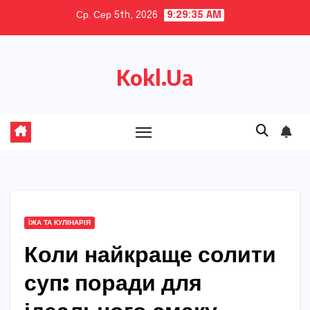
Skip
Ср. Сер 5th, 2026
9:29:36 AM
to
content
Kokl.Ua
ЇЖА ТА КУЛІНАРІЯ
Коли найкраще солити
суп: поради для