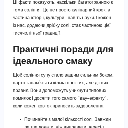
Ці факти показують, наскільки багатогранною є
тема соління. Це не просто кулінарний крок, а
частина історії, культури і навіть науки. І кожен
із нас, додаючи дрібку солі, стає частиною цієї
тисячолітньої традиції.
Практичні поради для
ідеального смаку
Щоб соління супу стало вашим сильним боком,
варто запам’ятати кілька простих, але дієвих
правил. Вони допоможуть уникнути типових
помилок і досягти того самого “вау-ефекту”,
коли кожен ковток приносить задоволення.
Починайте з малої кількості солі. Завжди
легше додати, ніж виправити пересіл.