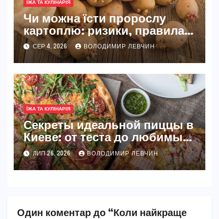
ЇЖА ТА КУЛІНАРІЯ
Чи можна їсти пророслу
картоплю: ризики, правила
та безпечні способи
СЕР 4, 2026
ВОЛОДИМИР ЛЕВЧИН
ЇЖА ТА КУЛІНАРІЯ
Секреты идеальной пиццы в
Киеве: от теста до любимых
начинок
ЛИП 26, 2026
ВОЛОДИМИР ЛЕВЧИН
Один коментар до “Коли найкраще