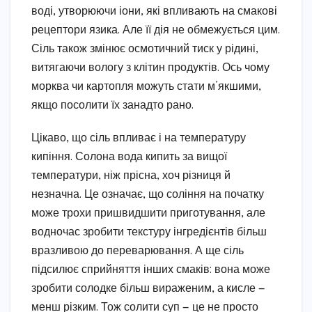
воді, утворюючи іони, які впливають на смакові
рецептори язика. Але її дія не обмежується цим.
Сіль також змінює осмотичний тиск у рідині,
витягаючи вологу з клітин продуктів. Ось чому
морква чи картопля можуть стати м’якшими,
якщо посолити їх занадто рано.
Цікаво, що сіль впливає і на температуру
кипіння. Солона вода кипить за вищої
температури, ніж прісна, хоч різниця й
незначна. Це означає, що соління на початку
може трохи пришвидшити приготування, але
водночас зробити текстуру інгредієнтів більш
вразливою до переварювання. А ще сіль
підсилює сприйняття інших смаків: вона може
зробити солодке більш вираженим, а кисле —
менш різким. Тож солити суп — це не просто