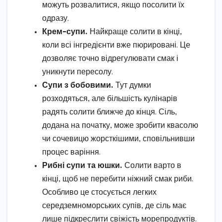
можуть розвалитися, якщо посолити їх
одразу.
Крем-супи.
Найкраще солити в кінці,
коли всі інгредієнти вже пюрировані. Це
дозволяє точно відрегулювати смак і
уникнути пересолу.
Супи з бобовими.
Тут думки
розходяться, але більшість кулінарів
радять солити ближче до кінця. Сіль,
додана на початку, може зробити квасолю
чи сочевицю жорсткішими, сповільнивши
процес варіння.
Рибні супи та юшки.
Солити варто в
кінці, щоб не перебити ніжний смак риби.
Особливо це стосується легких
середземноморських супів, де сіль має
лише підкреслити свіжість морепродуктів.