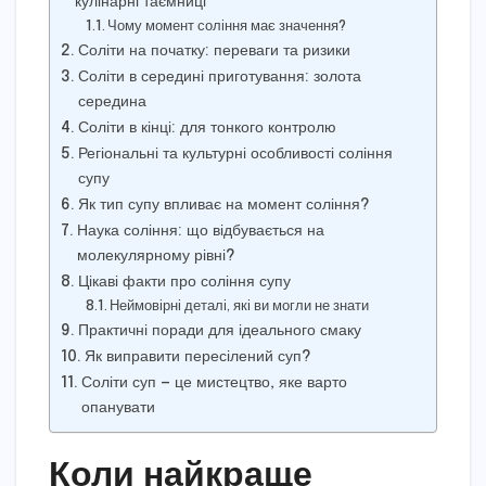
кулінарні таємниці
Чому момент соління має значення?
Соліти на початку: переваги та ризики
Соліти в середині приготування: золота
середина
Соліти в кінці: для тонкого контролю
Регіональні та культурні особливості соління
супу
Як тип супу впливає на момент соління?
Наука соління: що відбувається на
молекулярному рівні?
Цікаві факти про соління супу
Неймовірні деталі, які ви могли не знати
Практичні поради для ідеального смаку
Як виправити пересілений суп?
Соліти суп — це мистецтво, яке варто
опанувати
Коли найкраще