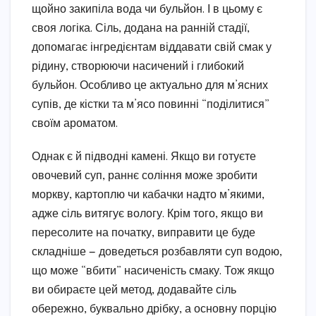
щойно закипіла вода чи бульйон. І в цьому є
своя логіка. Сіль, додана на ранній стадії,
допомагає інгредієнтам віддавати свій смак у
рідину, створюючи насичений і глибокий
бульйон. Особливо це актуально для м’ясних
супів, де кістки та м’ясо повинні “поділитися”
своїм ароматом.
Однак є й підводні камені. Якщо ви готуєте
овочевий суп, раннє соління може зробити
моркву, картоплю чи кабачки надто м’якими,
адже сіль витягує вологу. Крім того, якщо ви
пересолите на початку, виправити це буде
складніше — доведеться розбавляти суп водою,
що може “вбити” насиченість смаку. Тож якщо
ви обираєте цей метод, додавайте сіль
обережно, буквально дрібку, а основну порцію