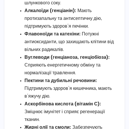
шлункового соку.
Алкалоїди (генціанін):
Мають
протизапальну та антисептичну дію,
підтримують здоров’я печінки.
Флавоноїди та катехіни:
Потужні
антиоксиданти, що захищають клітини від
вільних радикалів.
Вуглеводи (генціаноза, генціобіоза):
Сприяють енергетичному обміну та
нормалізації травлення.
Пектини та дубильні речовини:
Підтримують здоров’я кишечника, мають
в’яжучу дію.
Аскорбінова кислота (вітамін С):
Зміцнює імунітет і сприяє регенерації
тканин.
Жирні олії та смоли:
Забезпечують