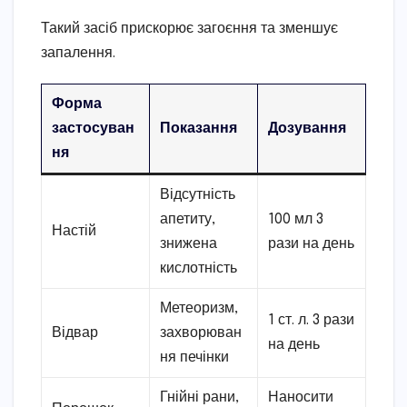
Такий засіб прискорює загоєння та зменшує
запалення.
Форма
застосуван
Показання
Дозування
ня
Відсутність
апетиту,
100 мл 3
Настій
знижена
рази на день
кислотність
Метеоризм,
1 ст. л. 3 рази
Відвар
захворюван
на день
ня печінки
Гнійні рани,
Наносити