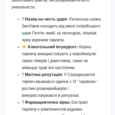
захопливих фактів, які розкривають його
унікальність:
?
Назва на честь царя:
Латинська назва
Gentiana походить від імені іллірійського
царя Гентія, який, за легендою, лікував
чуму коренем тирличу.
Алкогольний інгредієнт:
Корінь
тирличу використовують у виробництві
гірких лікерів і діжестивів, таких як
німецькі трав’яні настоянки.
?
Магічна репутація:
У Середньовіччі
тирлич вважався однією з 12 “чарівних”
рослин розенкрейцерів і
використовувався в ритуалах.
?
Фармацевтична зірка:
Екстракт
тирличу є компонентом відомих