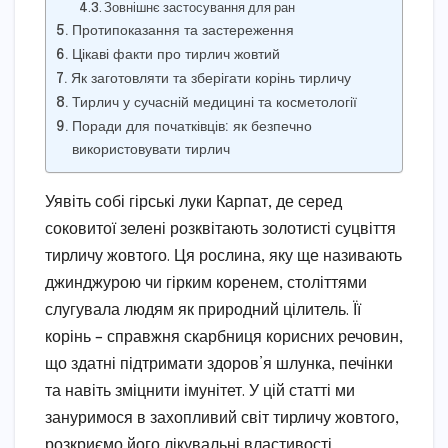
Зовнішнє застосування для ран
Протипоказання та застереження
Цікаві факти про тирлич жовтий
Як заготовляти та зберігати корінь тирличу
Тирлич у сучасній медицині та косметології
Поради для початківців: як безпечно
використовувати тирлич
Уявіть собі гірські луки Карпат, де серед
соковитої зелені розквітають золотисті суцвіття
тирличу жовтого. Ця рослина, яку ще називають
джинджурою чи гірким коренем, століттями
слугувала людям як природний цілитель. Її
корінь – справжня скарбниця корисних речовин,
що здатні підтримати здоров’я шлунка, печінки
та навіть зміцнити імунітет. У цій статті ми
зануримося в захопливий світ тирличу жовтого,
розкриємо його лікувальні властивості,