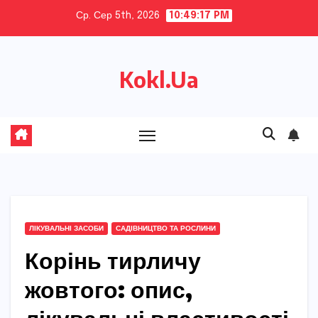
Skip
Ср. Сер 5th, 2026
10:49:18 PM
to
content
Kokl.Ua
ЛІКУВАЛЬНІ ЗАСОБИ
САДІВНИЦТВО ТА РОСЛИНИ
Корінь тирличу
жовтого: опис,