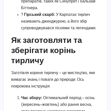
препаратів, таких як Синупрет і бальзам
Біттнера.
?️
Гірський скарб:
У Карпатах тирлич
називають джинджурою, а його збір
супроводжувався піснями та легендами.
Як заготовляти та
зберігати корінь
тирличу
Заготівля кореня тирличу – це мистецтво, яке
вимагає знань і поваги до природи. Ось
покрокова інструкція:
Час збору:
Оптимальний період – осінь
(вересень–жовтень) або рання весна,