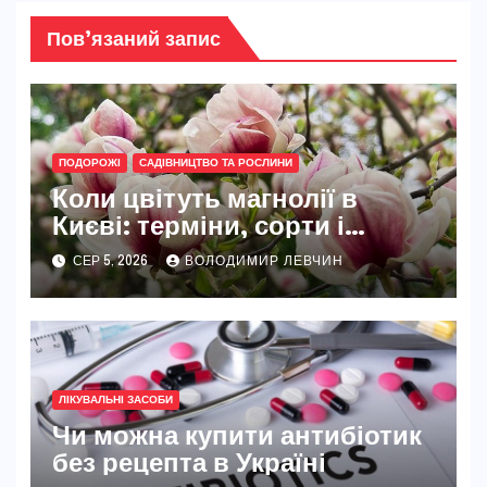
Пов’язаний запис
ПОДОРОЖІ
САДІВНИЦТВО ТА РОСЛИНИ
Коли цвітуть магнолії в
Києві: терміни, сорти і
найкращі місця
СЕР 5, 2026
ВОЛОДИМИР ЛЕВЧИН
ЛІКУВАЛЬНІ ЗАСОБИ
Чи можна купити антибіотик
без рецепта в Україні