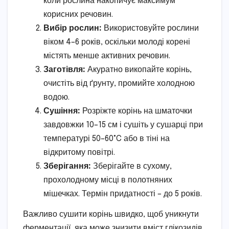
коли рослина накопичує максимум
корисних речовин.
Вибір рослин:
Використовуйте рослини
віком 4–6 років, оскільки молоді корені
містять менше активних речовин.
Заготівля:
Акуратно викопайте корінь,
очистіть від ґрунту, промийте холодною
водою.
Сушіння:
Розріжте корінь на шматочки
завдовжки 10–15 см і сушіть у сушарці при
температурі 50–60°C або в тіні на
відкритому повітрі.
Зберігання:
Зберігайте в сухому,
прохолодному місці в полотняних
мішечках. Термін придатності – до 5 років.
Важливо сушити корінь швидко, щоб уникнути
ферментації, яка може знизити вміст глікозидів.