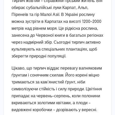
Тирлич жовтий – справжній гірський житель. Він
обирає субальпійські луки Карпат, Альп,
Піренеїв та гір Малої Азії. В Україні рослину
можна зустріти в Карпатах на висоті 1200–2000
метрів над рівнем моря. Це рідкісна рослина,
занесена до Червоної книги в багатьох регіонах
через надмірний збір. Сьогодні тирлич активно
культивують на спеціальних плантаціях, щоб
зберегти природні популяції.
Цікаво, що тирлич віддає перевагу вапняковим
ґрунтам і сонячним схилам. Його корені міцно
тримаються за кам’янистий ґрунт, ніби
символізуючи стійкість і силу природи. Цвітіння
припадає на червень–серпень, коли полонини
вкриваються золотими квітами, а плоди –
видовжені коробочки – дозрівають у вересні.