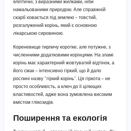
еліптичні, з виразними жилками, ніби
намальованими природою. Але справжній
скарб ховається під землею – товстий,
розгалужений корінь, який є основною
лікарською сировиною.
Кореневище тирличу коротке, але потужне, з
численними додатковими корінцями. На зламі
корінь має характерний жовтуватий відтінок, а
його смак – інтенсивно гіркий, що й дало
рослині назву “гіркий корінь”. Ця гіркота – не
просто особливість, а ключ до її цілющих
властивостей, адже вона зумовлена високим
вмістом глікозидів.
Поширення та екологія