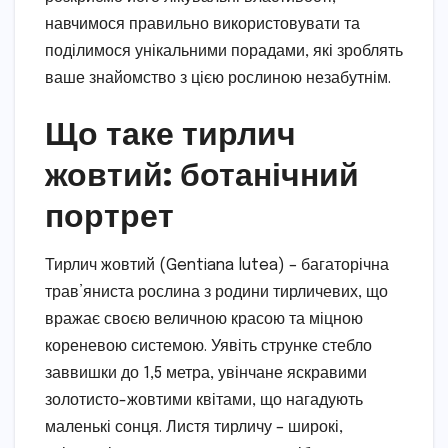
навчимося правильно використовувати та
поділимося унікальними порадами, які зроблять
ваше знайомство з цією рослиною незабутнім.
Що таке тирлич
жовтий: ботанічний
портрет
Тирлич жовтий (Gentiana lutea) – багаторічна
трав’яниста рослина з родини тирличевих, що
вражає своєю величною красою та міцною
кореневою системою. Уявіть струнке стебло
заввишки до 1,5 метра, увінчане яскравими
золотисто-жовтими квітами, що нагадують
маленькі сонця. Листя тирличу – широкі,