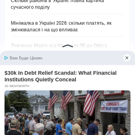
Скільки районів в Україні: повна картина
сучасного поділу
Мінімалка в Україні 2026: скільки платять, як
змінювалася і на що впливає
Левченко Марія: від Кварталу 95 до Офісу
Президента
Останні коментарі
Ольга
до
Як лікувати пієлонефрит в домашніх
умовах: вичерпний посібник
Марiя
до
Як проявляється цистит: основні
симптоми та ознаки захворювання