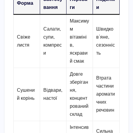
Форма
вання
ги
и
Максиму
Салати,
м
Швидко
Свіже
супи,
вітаміні
в’яне,
листя
компрес
в,
сезонніс
и
яскрави
ть
й смак
Довге
Втрата
зберіган
частини
Сушени
Відвари,
ня,
аромати
й корінь
настої
концент
чних
рований
речовин
склад
Інтенсив
Сильна