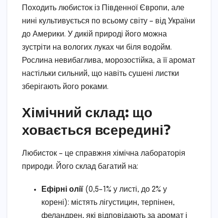
Походить любисток із Південної Європи, але
нині культивується по всьому світу – від України
до Америки. У дикій природі його можна
зустріти на вологих луках чи біля водойм.
Рослина невибаглива, морозостійка, а її аромат
настільки сильний, що навіть сушені листки
зберігають його роками.
Хімічний склад: що
ховається всередині?
Любисток – це справжня хімічна лабораторія
природи. Його склад багатий на:
Ефірні олії
(0,5–1% у листі, до 2% у
корені): містять лігустицин, терпінен,
феландрен, які відповідають за аромат і