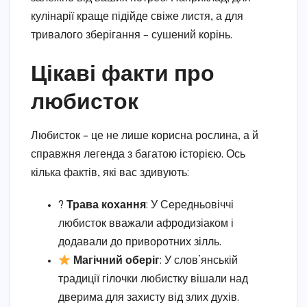
кулінарії краще підійде свіже листя, а для
тривалого зберігання – сушений корінь.
Цікаві факти про
любисток
Любисток – це не лише корисна рослина, а й
справжня легенда з багатою історією. Ось
кілька фактів, які вас здивують:
?
Трава кохання
: У Середньовіччі
любисток вважали афродизіаком і
додавали до приворотних зілль.
Магічний оберіг
: У слов’янській
традиції гілочки любистку вішали над
дверима для захисту від злих духів.