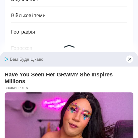
Військові теми
Географія
Гороскоп
Гуманітарні науки
Дієти та схуднення
Дім
Діти
Домашнє господарство