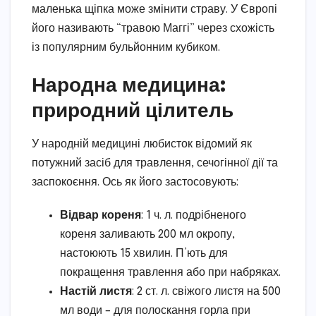
маленька щіпка може змінити страву. У Європі
його називають “травою Маггі” через схожість
із популярним бульйонним кубиком.
Народна медицина:
природний цілитель
У народній медицині любисток відомий як
потужний засіб для травлення, сечогінної дії та
заспокоєння. Ось як його застосовують:
Відвар кореня
: 1 ч. л. подрібненого
кореня заливають 200 мл окропу,
настоюють 15 хвилин. П’ють для
покращення травлення або при набряках.
Настій листя
: 2 ст. л. свіжого листя на 500
мл води – для полоскання горла при