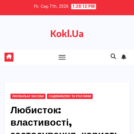
Skip
Пт. Сер 7th, 2026
1:28:13 PM
to
content
Kokl.Ua
ЛІКУВАЛЬНІ ЗАСОБИ
САДІВНИЦТВО ТА РОСЛИНИ
Любисток:
властивості,