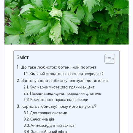
Зміст
Що таке любисток: ботанічний портрет
Хімічний склад: що ховається всередині?
Застосування любистку: від кухні до аптечки
Кулінарне мистецтво: пряний акцент
Народна медицина: природний цілитель
Косметологія: краса від природи
Користь любистку: чому його цінують?
Для травної системи
Сечогінна дія
Антиоксидантний захист
Заспокійливий ефект