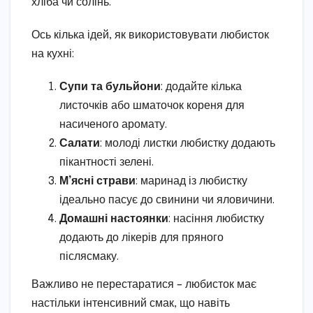
хліба чи солінь.
Ось кілька ідей, як використовувати любисток
на кухні:
Супи та бульйони
: додайте кілька
листочків або шматочок кореня для
насиченого аромату.
Салати
: молоді листки любистку додають
пікантності зелені.
М’ясні страви
: маринад із любистку
ідеально пасує до свинини чи яловичини.
Домашні настоянки
: насіння любистку
додають до лікерів для пряного
післясмаку.
Важливо не перестаратися – любисток має
настільки інтенсивний смак, що навіть