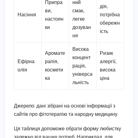
Припра
ний
дія,
ви,
смак,
Насіння
потрібна
настоян
легке
обережн
ки
дозуван
ість
ня
Висока
Аромате
Ризик
концент
Ефірна
рапія,
алергії,
рація,
олія
космети
висока
універса
ка
ціна
льність
Джерело: дані зібрані на основі інформації з
сайтів про фітотерапію та народну медицину.
Ця таблиця допоможе обрати форму любистку
залежно від ваших потреб. Наприклад, для