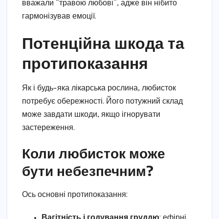
вважали “травою любові”, адже він нібито
гармонізував емоції.
Потенційна шкода та
протипоказання
Як і будь-яка лікарська рослина, любисток
потребує обережності. Його потужний склад
може завдати шкоди, якщо ігнорувати
застереження.
Коли любисток може
бути небезпечним?
Ось основні протипоказання:
Вагітність і годування груддю
: ефірні