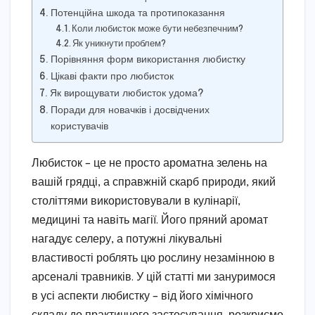
Потенційна шкода та протипоказання
Коли любисток може бути небезпечним?
Як уникнути проблем?
Порівняння форм використання любистку
Цікаві факти про любисток
Як вирощувати любисток удома?
Поради для новачків і досвідчених
користувачів
Любисток – це не просто ароматна зелень на
вашій грядці, а справжній скарб природи, який
століттями використовували в кулінарії,
медицині та навіть магії. Його пряний аромат
нагадує селеру, а потужні лікувальні
властивості роблять цю рослину незамінною в
арсеналі травників. У цій статті ми зануримося
в усі аспекти любистку – від його хімічного