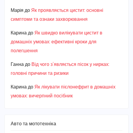
Марiя
до
Як проявляється цистит: основні
симптоми та ознаки захворювання
Карина
до
Як швидко вилікувати цистит в
домашніх умовах: ефективні кроки для
полегшення
Ганна
до
Від чого з’являється пісок у нирках:
головні причини та ризики
Карина
до
Як лікувати пієлонефрит в домашніх
умовах: вичерпний посібник
Авто та мототехніка