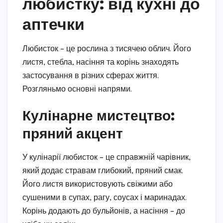
любистку: від кухні до
аптечки
Любисток – це рослина з тисячею облич. Його
листя, стебла, насіння та корінь знаходять
застосування в різних сферах життя.
Розгляньмо основні напрями.
Кулінарне мистецтво:
пряний акцент
У кулінарії любисток – це справжній чарівник,
який додає стравам глибокий, пряний смак.
Його листя використовують свіжими або
сушеними в супах, рагу, соусах і маринадах.
Корінь додають до бульйонів, а насіння – до