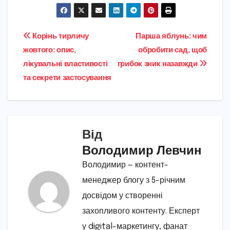
Навігація
Корінь тирличу
Парша яблунь: чим
жовтого: опис,
обробити сад, щоб
записів
лікувальні властивості
грибок зник назавжди
та секрети застосування
Від
Володимир Левчин
Володимир — контент-
менеджер блогу з 5-річним
досвідом у створенні
захопливого контенту. Експерт
у digital-маркетингу, фанат