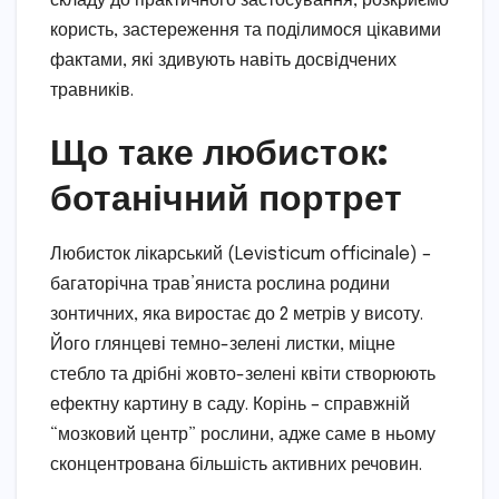
складу до практичного застосування, розкриємо
користь, застереження та поділимося цікавими
фактами, які здивують навіть досвідчених
травників.
Що таке любисток:
ботанічний портрет
Любисток лікарський (Levisticum officinale) –
багаторічна трав’яниста рослина родини
зонтичних, яка виростає до 2 метрів у висоту.
Його глянцеві темно-зелені листки, міцне
стебло та дрібні жовто-зелені квіти створюють
ефектну картину в саду. Корінь – справжній
“мозковий центр” рослини, адже саме в ньому
сконцентрована більшість активних речовин.