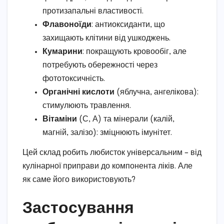
протизапальні властивості.
Флавоноїди
: антиоксиданти, що
захищають клітини від ушкоджень.
Кумарини
: покращують кровообіг, але
потребують обережності через
фототоксичність.
Органічні кислоти
(яблучна, ангелікова):
стимулюють травлення.
Вітаміни
(С, А) та мінерали (калій,
магній, залізо): зміцнюють імунітет.
Цей склад робить любисток універсальним – від
кулінарної приправи до компонента ліків. Але
як саме його використовують?
Застосування