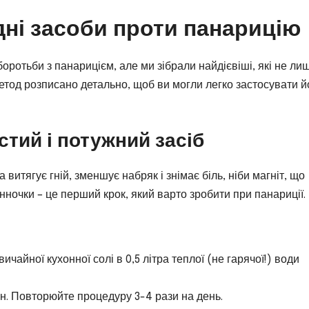
ні засоби проти панарицію
ротьби з панарицієм, але ми зібрали найдієвіші, які не ли
метод розписано детально, щоб ви могли легко застосувати й
стий і потужний засіб
витягує гній, зменшує набряк і знімає біль, ніби магніт, що
нночки – це перший крок, який варто зробити при панариції.
ичайної кухонної солі в 0,5 літра теплої (не гарячої!) води
ин. Повторюйте процедуру 3-4 рази на день.