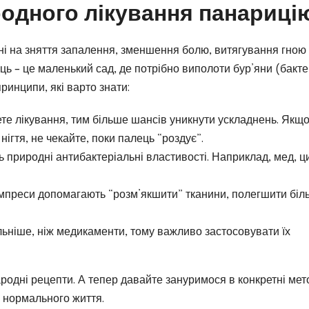
одного лікування панариці
і на зняття запалення, зменшення болю, витягування гною 
ь – це маленький сад, де потрібно виполоти бур’яни (бактер
ринципи, які варто знати:
е лікування, тим більше шансів уникнути ускладнень. Якщ
нігтя, не чекайте, поки палець “роздує”.
 природні антибактеріальні властивості. Наприклад, мед, ц
мпреси допомагають “розм’якшити” тканини, полегшити біль
ьніше, ніж медикаменти, тому важливо застосовувати їх
ародні рецепти. А тепер давайте зануримося в конкретні мет
 нормального життя.