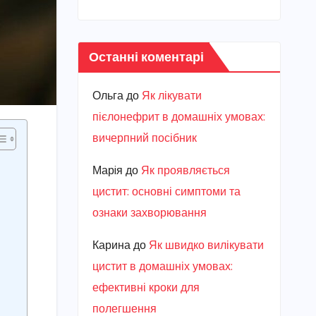
Останні коментарі
Ольга
до
Як лікувати
пієлонефрит в домашніх умовах:
вичерпний посібник
Марiя
до
Як проявляється
цистит: основні симптоми та
ознаки захворювання
Карина
до
Як швидко вилікувати
цистит в домашніх умовах:
ефективні кроки для
полегшення