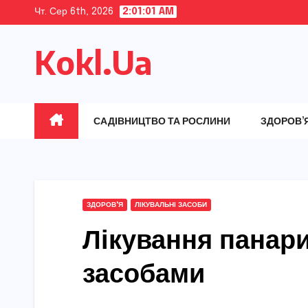
Skip
Чт. Сер 6th, 2026
2:01:02 AM
to
Kokl.Ua
content
САДІВНИЦТВО ТА РОСЛИНИ
ЗДОРОВ’
ЗДОРОВ'Я
ЛІКУВАЛЬНІ ЗАСОБИ
Лікування панар
засобами