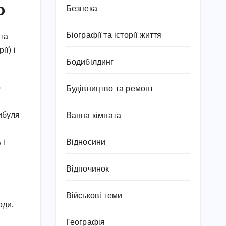
ю
Безпека
Біографії та історії життя
та
ії) і
Бодибілдинг
о
Будівництво та ремонт
ибуля
Ванна кімната
Відносини
 і
Відпочинок
Військові теми
оди,
Географія