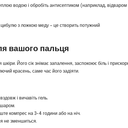
еплою водою і обробіть антисептиком (наприклад, відваром
цибулю з ложкою меду – це створить потужний
для вашого пальця
шкіри. Його сік знімає запалення, заспокоює біль і приско
олючий красень, саме час його задіяти.
вздовж і вичавіть гель.
 шаром.
те компрес на 3-4 години або на ніч.
ня не зменшиться.