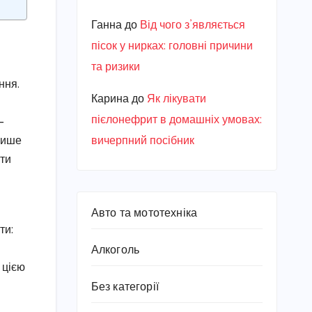
Ганна
до
Від чого з’являється
пісок у нирках: головні причини
та ризики
ння.
Карина
до
Як лікувати
пієлонефрит в домашніх умовах:
–
 лише
вичерпний посібник
ати
Авто та мототехніка
ти:
Алкоголь
 цією
Без категорії