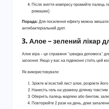
Після зняття компресу промийте палець т
ромашки).
Порада:
Для посилення ефекту можна змішати 
антибактеріальний дует.
3. Алое – зелений лікар 
Алое віра – це справжня “швидка допомога” для 
загоєння. Якщо у вас на підвіконні стоїть цей к
Як використовувати:
Зріжте м’ясистий лист алое, розріжте його 
Нанесіть гель на уражену ділянку товстим
Оберніть палець марлею або бинтом, залиш
Повторюйте 2 рази на день, доки запален