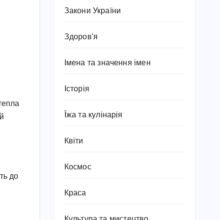
Закони України
Здоров'я
Імена та значення імен
Історія
 тепла
Їжа та кулінарія
ій
Квіти
Космос
іть до
Краса
Культура та мистецтво