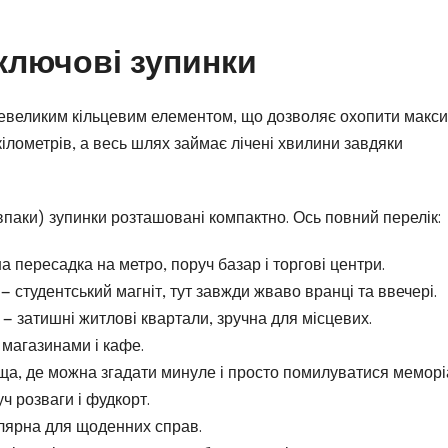
ключові зупинки
невеликим кільцевим елементом, що дозволяє охопити макс
ілометрів, а весь шлях займає лічені хвилини завдяки
авпаки) зупинки розташовані компактно. Ось повний перелік:
а пересадка на метро, поруч базар і торгові центри.
— студентський магніт, тут завжди жваво вранці та ввечері.
— затишні житлові квартали, зручна для місцевих.
 магазинами і кафе.
ща, де можна згадати минуле і просто помилуватися меморі
ч розваги і фудкорт.
улярна для щоденних справ.