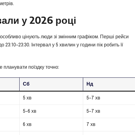
метрів.
вали у 2026 році
особливо цінують люди зі змінним графіком. Перші рейси
о 23:10–23:30. Інтервал у 5 хвилин у години пік робить її
е планувати поїздку точно:
Сб
Нд
5 хв
5–7 хв
5–6 хв
5–7 хв
6 хв
7 хв