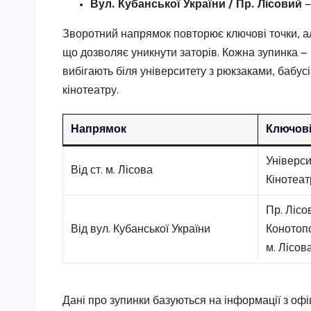
Вул. Кубанської України / Пр. Лісовий
—
Зворотний напрямок повторює ключові точки, ал
що дозволяє уникнути заторів. Кожна зупинка — ц
вибігають біля університету з рюкзаками, бабус
кінотеатру.
Напрямок
Ключові
Універси
Від ст. м. Лісова
Кінотеа
Пр. Лісо
Від вул. Кубанської України
Конотопс
м. Лісов
Дані про зупинки базуються на інформації з оф