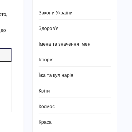
Закони України
ото,
Здоров'я
 до
Імена та значення імен
Історія
Їжа та кулінарія
Квіти
Космос
Краса
у