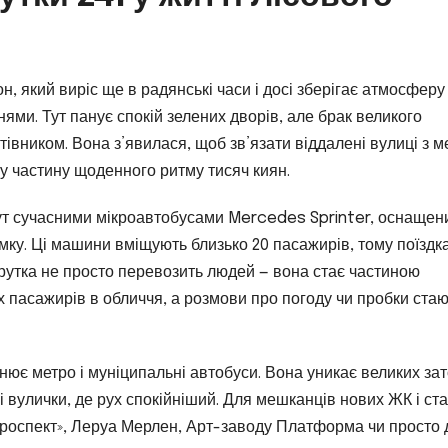
н, який виріс ще в радянські часи і досі зберігає атмосферу
ями. Тут панує спокій зелених дворів, але брак великого
івником. Вона з’явилася, щоб зв’язати віддалені вулиці з м
ну частину щоденного ритму тисяч киян.
т сучасними мікроавтобусами Mercedes Sprinter, оснаще
мку. Ці машини вміщують близько 20 пасажирів, тому поїздк
шрутка не просто перевозить людей — вона стає частиною
их пасажирів в обличчя, а розмови про погоду чи пробки ста
нює метро і муніципальні автобуси. Вона уникає великих зат
 вулички, де рух спокійніший. Для мешканців нових ЖК і ст
роспект», Леруа Мерлен, Арт-заводу Платформа чи просто 