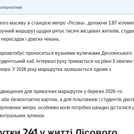
льтернативи
вого масиву зі станцією метро «Лісова», долаючи 3,87 кіломе
ручний маршрут щодня рятує тисячі місцевих жителів, студен
 пересадок і довгих чекань.
 мікроавтобус проноситься вузькими вуличками Деснянського
удентський хаб. Інтервал руху тримається на рівні 5 хвилин у
ечора. У 2026 році маршрутка залишається одним з
підвищення для приватних маршруток у березні 2026-го.
або безконтактно картою, а для пільговиків і студентів діют
доповнює метро, особливо коли потрібно швидко дістатися 
центральних зупинок.
утки 241 у житті Лісового