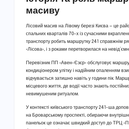
масиву
Лісовий масив на Лівому березі Києва — це райо
спальних кварталів 70-х із сучасними вкрапленн
транспорту робить маршрутку 241 справжнім рят
«Лісова», і з роками перетворилася на невід’єм
Перевізник ПП «Авен-Єзєр» обслуговує маршру
кондиціонером улітку і надійним опаленням взи
відчувається затишно навіть у години пік. Мар
місцевого життя, де водії часто знають постійн
невимушеним ритуалом.
У контексті київського транспорту 241-ша допов
на Броварському проспекті, обираючи внутрішні
панельок це означає швидкий доступ до ТРЦ «П