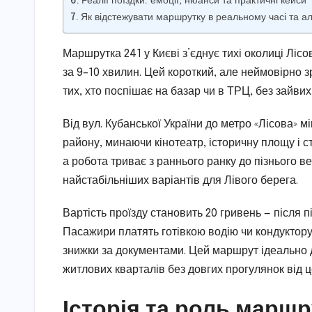
Реалії поїздки: емоції, нюанси та практичні кейси
Як відстежувати маршрутку в реальному часі та а
Маршрутка 241 у Києві з’єднує тихі околиці Лісо
за 9–10 хвилин. Цей короткий, але неймовірно з
тих, хто поспішає на базар чи в ТРЦ, без зайвих
Від вул. Кубанської України до метро «Лісова»
району, минаючи кінотеатр, історичну площу і ст
а робота триває з раннього ранку до пізнього в
найстабільніших варіантів для Лівого берега.
Вартість проїзду становить 20 гривень — після 
Пасажири платять готівкою водію чи кондуктору 
знижки за документами. Цей маршрут ідеально 
житлових кварталів без довгих прогулянок від 
Історія та роль маршр