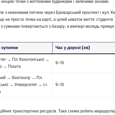
 кінцеві точки з житловими будинками і зеленими зонами.
е з невеликим петлею через Броварський проспект і вул. Кі
е не просто точка на карті, а цілий шматок життя: студенти
і з сумками повертаються з базару, а ввечері молодь прямує
 зупинки
Час у дорозі (хв)
тет → Пл. Конотопської →
9–10
тр → Пошта
вий → Кінотеатр → Пл.
ької → Університет → ст.
9–10
а
іційних транспортних ресурсів. Така схема робить маршрутк