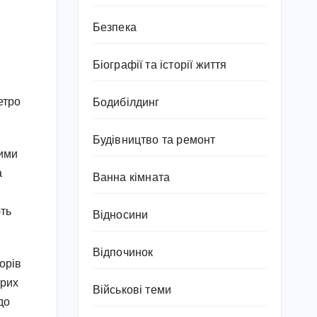
Безпека
Біографії та історії життя
етро
Бодибілдинг
Будівництво та ремонт
ними
а
Ванна кімната
ють
Відносини
Відпочинок
орів
арих
Військові теми
до