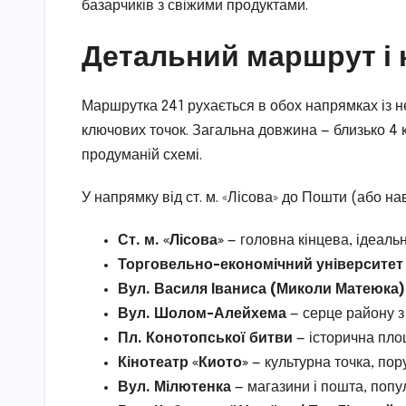
базарчиків з свіжими продуктами.
Детальний маршрут і 
Маршрутка 241 рухається в обох напрямках із 
ключових точок. Загальна довжина — близько 4 к
продуманій схемі.
У напрямку від ст. м. «Лісова» до Пошти (або н
Ст. м. «Лісова»
— головна кінцева, ідеальн
Торговельно-економічний університет
Вул. Василя Іваниса (Миколи Матеюка)
Вул. Шолом-Алейхема
— серце району з
Пл. Конотопської битви
— історична пло
Кінотеатр «Киото»
— культурна точка, пору
Вул. Мілютенка
— магазини і пошта, поп