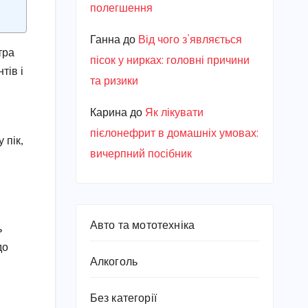
полегшення
Ганна
до
Від чого з’являється
тра
пісок у нирках: головні причини
тів і
та ризики
Карина
до
Як лікувати
пієлонефрит в домашніх умовах:
 пік,
вичерпний посібник
Авто та мототехніка
ь
до
Алкоголь
Без категорії