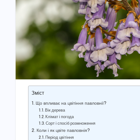
Зміст
Що впливає на цвітіння павловнії?
Вік дерева
Клімат і погода
Сорт і спосіб розмноження
Коли і як цвіте павловнія?
Період цвітіння