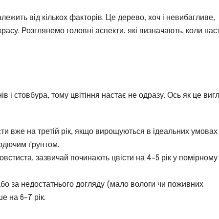
лежить від кількох факторів. Це дерево, хоч і невибагливе,
расу. Розглянемо головні аспекти, які визначають, коли нас
в і стовбура, тому цвітіння настає не одразу. Ось як це виг
сти вже на третій рік, якщо вирощуються в ідеальних умовах
родючим ґрунтом.
овстиста, зазвичай починають цвісти на 4–5 рік у помірному
бо за недостатнього догляду (мало вологи чи поживних
е на 6–7 рік.