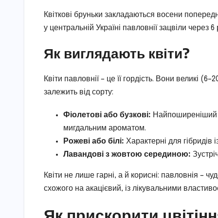
Квіткові бруньки закладаються восени попередн
у центральній Україні павловнії зацвіли через 6 
Як виглядають квіти?
Квіти павловнії – це її гордість. Вони великі (6–2
залежить від сорту:
Фіолетові або бузкові:
Найпоширеніший ві
мигдальним ароматом.
Рожеві або білі:
Характерні для гібридів і
Лавандові з жовтою серединою:
Зустріч
Квіти не лише гарні, а й корисні: павловнія – ч
схожого на акацієвий, із лікувальними властиво
Як прискорити цвітінн