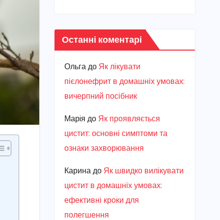
Останні коментарі
Ольга
до
Як лікувати
пієлонефрит в домашніх умовах:
вичерпний посібник
Марiя
до
Як проявляється
цистит: основні симптоми та
ознаки захворювання
Карина
до
Як швидко вилікувати
цистит в домашніх умовах:
ефективні кроки для
полегшення