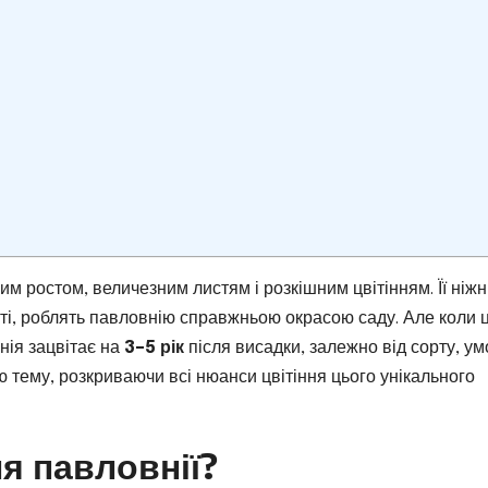
им ростом, величезним листям і розкішним цвітінням. Її ніжн
лоті, роблять павловнію справжньою окрасою саду. Але коли 
нія зацвітає на
3–5 рік
після висадки, залежно від сорту, ум
 тему, розкриваючи всі нюанси цвітіння цього унікального
я павловнії?