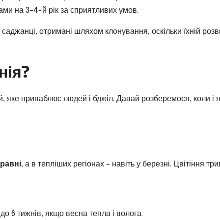
ами на 3–4-й рік за сприятливих умов.
ж саджанці, отримані шляхом клонування, оскільки їхній розв
нія?
й, яке приваблює людей і бджіл. Давай розберемося, коли і я
травні
, а в тепліших регіонах – навіть у березні. Цвітіння тр
о 6 тижнів, якщо весна тепла і волога.