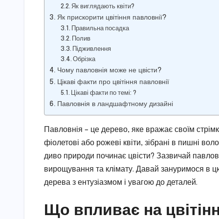
Як виглядають квіти?
Як прискорити цвітіння павловнії?
Правильна посадка
Полив
Підживлення
Обрізка
Чому павловнія може не цвісти?
Цікаві факти про цвітіння павловнії
Цікаві факти по темі: ?
Павловнія в ландшафтному дизайні
Павловнія – це дерево, яке вражає своїм стрімк
фіолетові або рожеві квіти, зібрані в пишні во
диво природи починає цвісти? Зазвичай павлов
вирощування та клімату. Давай зануримося в цю
дерева з ентузіазмом і увагою до деталей.
Що впливає на цвітінн