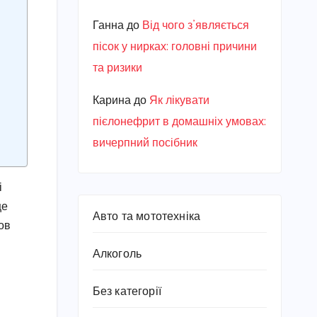
Ганна
до
Від чого з’являється
пісок у нирках: головні причини
та ризики
Карина
до
Як лікувати
пієлонефрит в домашніх умовах:
вичерпний посібник
і
це
Авто та мототехніка
ов
Алкоголь
Без категорії