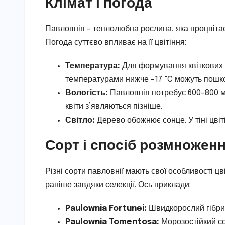
Клімат і погода
Павловнія – теплолюбна рослина, яка процвітає 
Погода суттєво впливає на її цвітіння:
Температура:
Для формування квіткових б
температурами нижче -17 °C можуть пошкод
Вологість:
Павловнія потребує 600–800 мм
квіти з’являються пізніше.
Світло:
Дерево обожнює сонце. У тіні цвіт
Сорт і спосіб розмножен
Різні сорти павловнії мають свої особливості ц
раніше завдяки селекції. Ось приклади:
Paulownia Fortunei:
Швидкорослий гібрид
Paulownia Tomentosa:
Морозостійкий сор