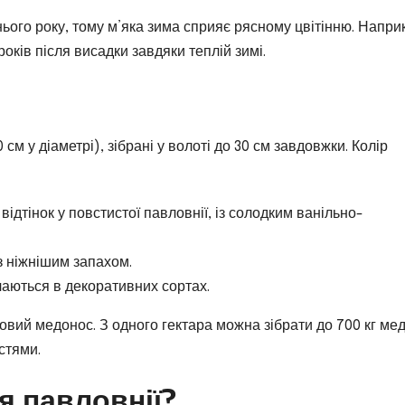
ього року, тому м’яка зима сприяє рясному цвітінню. Напри
років після висадки завдяки теплій зимі.
0 см у діаметрі), зібрані у волоті до 30 см завдовжки. Колір
дтінок у повстистої павловнії, із солодким ванільно-
з ніжнішим запахом.
аються в декоративних сортах.
удовий медонос. З одного гектара можна зібрати до 700 кг мед
стями.
я павловнії?