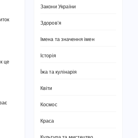
Закони України
иток
Здоров'я
Імена та значення імен
Історія
к це
Їжа та кулінарія
Квіти
иває
Космос
Краса
Культура та мистецтво