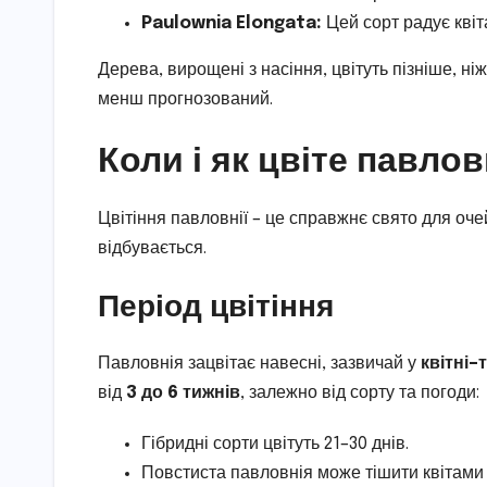
Paulownia Elongata:
Цей сорт радує квіт
Дерева, вирощені з насіння, цвітуть пізніше, ні
менш прогнозований.
Коли і як цвіте павлов
Цвітіння павловнії – це справжнє свято для оче
відбувається.
Період цвітіння
Павловнія зацвітає навесні, зазвичай у
квітні–
від
3 до 6 тижнів
, залежно від сорту та погоди:
Гібридні сорти цвітуть 21–30 днів.
Повстиста павловнія може тішити квітами д