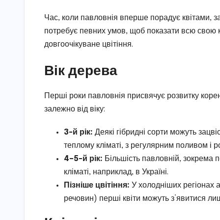
Час, коли павловнія вперше порадує квітами, за
потребує певних умов, щоб показати всю свою к
довгоочікуване цвітіння.
Вік дерева
Перші роки павловнія присвячує розвитку корені
залежно від віку:
3-й рік:
Деякі гібридні сорти можуть зацві
теплому кліматі, з регулярним поливом і 
4–5-й рік:
Більшість павловній, зокрема п
кліматі, наприклад, в Україні.
Пізніше цвітіння:
У холодніших регіонах а
речовин) перші квіти можуть з’явитися лиш