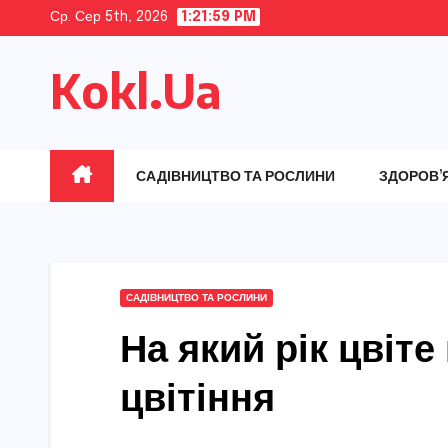
Skip
Ср. Сер 5th, 2026
1:22:01 PM
to
Kokl.Ua
content
САДІВНИЦТВО ТА РОСЛИНИ
ЗДОРОВ’
САДІВНИЦТВО ТА РОСЛИНИ
На який рік цвіте
цвітіння