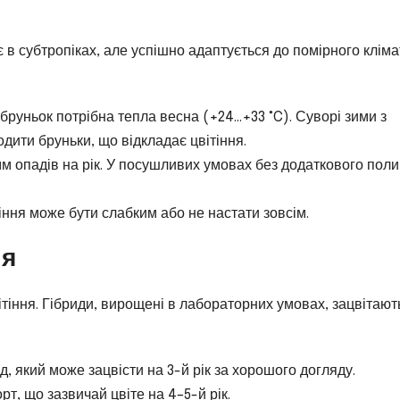
в субтропіках, але успішно адаптується до помірного кліма
руньок потрібна тепла весна (+24…+33 °C). Суворі зими з
ити бруньки, що відкладає цвітіння.
 опадів на рік. У посушливих умовах без додаткового поли
іння може бути слабким або не настати зовсім.
ня
вітіння. Гібриди, вирощені в лабораторних умовах, зацвітают
, який може зацвісти на 3-й рік за хорошого догляду.
т, що зазвичай цвіте на 4–5-й рік.