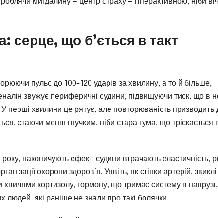
 роблячи мигдалину — центр страху — гіперактивною, ніби ві
 серце, що б’ється в такт
орюючи пульс до 100-120 ударів за хвилину, а то й більше,
еналін звужує периферичні судини, підвищуючи тиск, що в н
. У перші хвилини це рятує, але повторюваність призводить 
ься, стаючи менш гнучким, ніби стара гума, що тріскається 
2 року, накопичують ефект: судини втрачають еластичність, р
ганізації охорони здоров’я. Уявіть, як стінки артерій, звиклі
и хвилями кортизолу, гормону, що тримає систему в напрузі,
х людей, які раніше не знали про такі болячки.