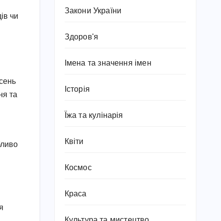
Закони України
ів чи
Здоров'я
Імена та значення імен
исень
Історія
ня та
Їжа та кулінарія
Квіти
бливо
Космос
Краса
я
Культура та мистецтво