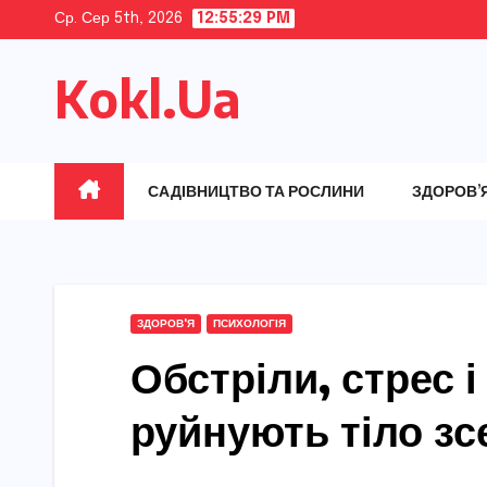
Skip
Ср. Сер 5th, 2026
12:55:30 PM
to
Kokl.Ua
content
САДІВНИЦТВО ТА РОСЛИНИ
ЗДОРОВ’
ЗДОРОВ'Я
ПСИХОЛОГІЯ
Обстріли, стрес і
руйнують тіло з