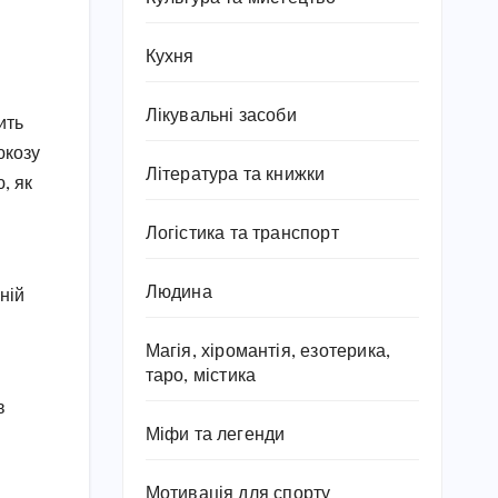
Кухня
Лікувальні засоби
ить
юкозу
Література та книжки
, як
Логістика та транспорт
Людина
ній
Магія, хіромантія, езотерика,
таро, містика
в
Міфи та легенди
Мотивація для спорту