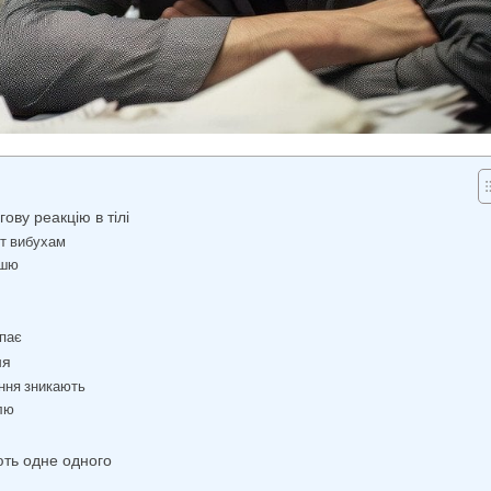
ову реакцію в тілі
кт вибухам
шшю
упає
ня
ання зникають
олю
ють одне одного