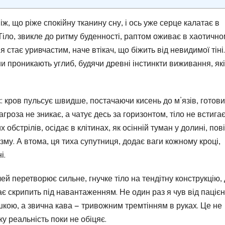
іж, що ріже спокійну тканину сну, і ось уже серце калатає в
 Тіло, звикле до ритму буденності, раптом оживає в хаотичн
 стає уривчастим, наче втікач, що біжить від невидимої тіні.
ни проникають углиб, будячи древні інстинкти виживання, які
є: кров пульсує швидше, постачаючи кисень до м’язів, готови
агроза не зникає, а чатує десь за горизонтом, тіло не встига
обстрілів, осідає в клітинах, як осінній туман у долині, пов
му. А втома, ця тиха супутниця, додає ваги кожному кроці,
і.
очей перетворює сильне, гнучке тіло на тендітну конструкцію,
є скрипить під навантаженням. Не один раз я чув від пацієн
кою, а звична кава — тривожним тремтінням в руках. Це не
ку реальність поки не обіцяє.