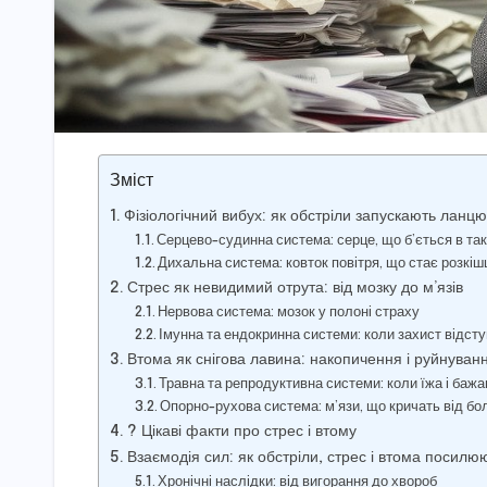
Зміст
Фізіологічний вибух: як обстріли запускають ланцюг
Серцево-судинна система: серце, що б’ється в та
Дихальна система: ковток повітря, що стає розкі
Стрес як невидимий отрута: від мозку до м’язів
Нервова система: мозок у полоні страху
Імунна та ендокринна системи: коли захист відст
Втома як снігова лавина: накопичення і руйнуван
Травна та репродуктивна системи: коли їжа і баж
Опорно-рухова система: м’язи, що кричать від б
? Цікаві факти про стрес і втому
Взаємодія сил: як обстріли, стрес і втома посилю
Хронічні наслідки: від вигорання до хвороб