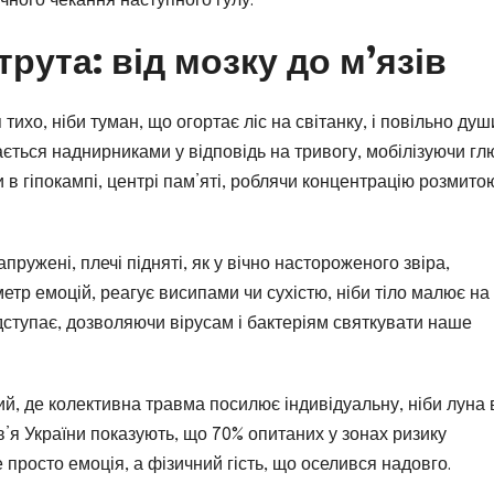
ічного чекання наступного гулу.
рута: від мозку до м’язів
тихо, ніби туман, що огортає ліс на світанку, і повільно душ
ається наднирниками у відповідь на тривогу, мобілізуючи гл
и в гіпокампі, центрі пам’яті, роблячи концентрацію розмитою
апружені, плечі підняті, як у вічно настороженого звіра,
метр емоцій, реагує висипами чи сухістю, ніби тіло малює на 
відступає, дозволяючи вірусам і бактеріям святкувати наше
ний, де колективна травма посилює індивідуальну, ніби луна 
’я України показують, що 70% опитаних у зонах ризику
 просто емоція, а фізичний гість, що оселився надовго.