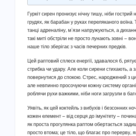
Гуркіт сирен пронизує нічну тишу, ніби гострий н
грудях, як барабан у руках переляканого воїна.
танці адреналіну, м’язи напружуються, а дихання
такі миті обстріли не просто лунають зовні — во
наше тіло зберігає з часів печерних предків.
Цей раптовий сплеск енергії, здавалося б, ряту
стрибка чи удару. Але коли сирени стихають, а з
повернутися до спокою. Стрес, народжений з цих 
але невпинно просочуючи кожну систему організ
роблячи рухи важкими, ніби ноги загрузли в багн
Уявіть, як цей коктейль з вибухів і безсонних н
кожен елемент — від серця до імунітету — почина
як проста прогулянка раптом обертається задиш
просто втома; це тіло, що благає про перерву, я