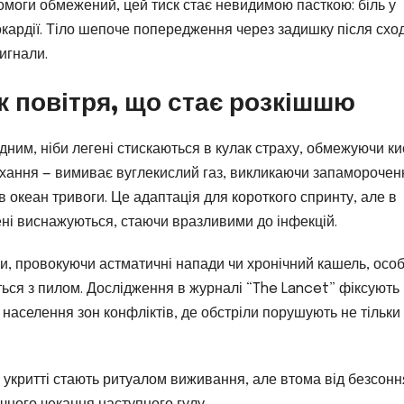
помоги обмежений, цей тиск стає невидимою пасткою: біль у
окардії. Тіло шепоче попередження через задишку після сход
игнали.
к повітря, що стає розкішшю
дним, ніби легені стискаються в кулак страху, обмежуючи к
дихання — вимиває вуглекислий газ, викликаючи запаморочен
 океан тривоги. Це адаптація для короткого спринту, але в
гені виснажуються, стаючи вразливими до інфекцій.
нхи, провокуючи астматичні напади чи хронічний кашель, осо
ться з пилом. Дослідження в журналі “The Lancet” фіксують
населення зон конфліктів, де обстріли порушують не тільки
в укритті стають ритуалом виживання, але втома від безсонн