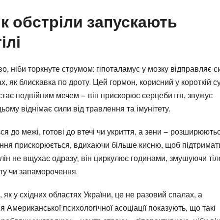
як обстріли запускають
ілі
во, ніби торкнуте струмом: гіпоталамус у мозку відправляє с
, як блискавка по дроту. Цей гормон, корисний у короткій с
в стає подвійним мечем — він прискорює серцебиття, звужує
ьому віднімає сили від травлення та імунітету.
я до межі, готові до втечі чи укриття, а зени — розширюютьс
ання прискорюється, вдихаючи більше кисню, щоб підтримат
лін не вщухає одразу; він циркулює годинами, змушуючи тіл
доту чи запаморочення.
 як у східних областях України, це не разовий спалах, а
 Американської психологічної асоціації показують, що такі