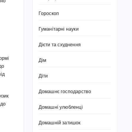
чно
Гороскоп
Гуманітарні науки
Дієти та схуднення
ормі
Дім
до
від
Діти
Домашнє господарство
изик
 до
Домашні улюбленці
Домашній затишок