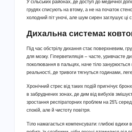
У сільських районах, де доступ до медичної до
грудях списують на втому, а не на початок стен
холодний піт уночі, але шум сирен заглушує ці с
Дихальна система: ковто
Під час обстрілу дихання стає поверхневим, гру
для мозку. Гіперветиляція — часте, уривчасте 
поколювання в пальцях, наче тіло занурюється в
реальності, де тривоги тягнуться годинами, ле
Хронічний стрес від таких подій пригнічує бро
в забруднених зонах, де дим від вибухів змішує
зростання респіраторних проблем на 25% серед 
спокій, але й чистоту повітря.
Тіло намагається компенсувати: глибокі вдихи 