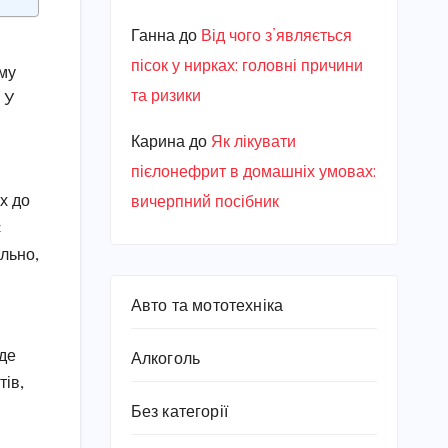
Ганна
до
Від чого з’являється
пісок у нирках: головні причини
ому
та ризики
 У
Карина
до
Як лікувати
пієлонефрит в домашніх умовах:
х до
вичерпний посібник
є
ільно,
Авто та мототехніка
 де
Алкоголь
тів,
Без категорії