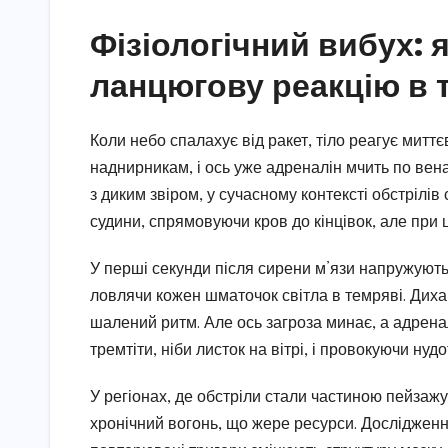
Фізіологічний вибух: 
ланцюгову реакцію в т
Коли небо спалахує від ракет, тіло реагує миттє
наднирникам, і ось уже адреналін мчить по венах
з диким звіром, у сучасному контексті обстрілі
судини, спрямовуючи кров до кінцівок, але при ц
У перші секунди після сирени м’язи напружуютьс
ловлячи кожен шматочок світла в темряві. Дих
шалений ритм. Але ось загроза минає, а адрена
тремтіти, ніби листок на вітрі, і провокуючи ну
У регіонах, де обстріли стали частиною пейзажу,
хронічний вогонь, що жере ресурси. Дослідження