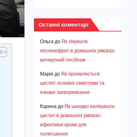
Останні коментарі
Ольга
до
Як лікувати
пієлонефрит в домашніх умовах:
вичерпний посібник
Марiя
до
Як проявляється
цистит: основні симптоми та
ознаки захворювання
Карина
до
Як швидко вилікувати
цистит в домашніх умовах:
ефективні кроки для
полегшення