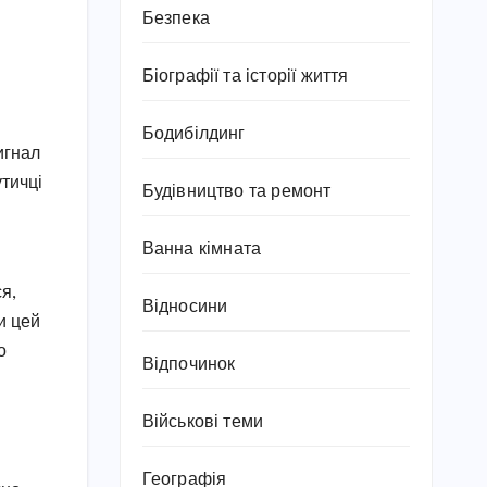
Безпека
Біографії та історії життя
Бодибілдинг
игнал
утичці
Будівництво та ремонт
Ванна кімната
я,
Відносини
и цей
о
Відпочинок
Військові теми
Географія