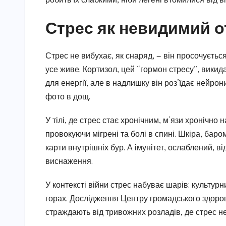
робить їх слабкими, ніби легені втомилися від в
Стрес як невидимий от
Стрес не вибухає, як снаряд, — він просочується 
усе живе. Кортизол, цей “гормон стресу”, викид
для енергії, але в надлишку він роз’їдає нейрон
фото в дощ.
У тілі, де стрес стає хронічним, м’язи хронічно н
провокуючи мігрені та болі в спині. Шкіра, баро
карти внутрішніх бур. А імунітет, ослаблений, 
виснаження.
У контексті війни стрес набуває шарів: культур
горах. Дослідження Центру громадського здоров
страждають від тривожних розладів, де стрес не