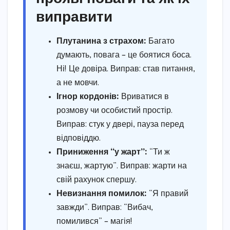
виправити
Плутанина з страхом:
Багато
думають, повага – це боятися боса.
Ні! Це довіра. Виправ: став питання,
а не мовчи.
Ігнор кордонів:
Вриватися в
розмову чи особистий простір.
Виправ: стук у двері, пауза перед
відповіддю.
Приниження “у жарт”:
“Ти ж
знаєш, жартую”. Виправ: жарти на
свій рахунок спершу.
Невизнання помилок:
“Я правий
завжди”. Виправ: “Вибач,
помилився” – магія!