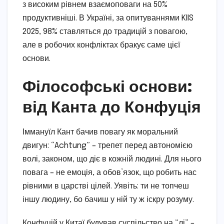
з високим рівнем взаємоповаги на 50%
продуктивніші. В Україні, за опитуваннями KIIS
2025, 98% ставляться до традицій з повагою,
але в робочих конфліктах бракує саме цієї
основи.
Філософські основи:
від Канта до Конфуція
Іммануїл Кант бачив повагу як моральний
двигун: “Achtung” – трепет перед автономією
волі, законом, що діє в кожній людині. Для нього
повага – не емоція, а обов’язок, що робить нас
рівними в царстві цілей. Уявіть: ти не топчеш
іншу людину, бо бачиш у ній ту ж іскру розуму.
Конфуцій у Китаї будував суспільство на “лі” –