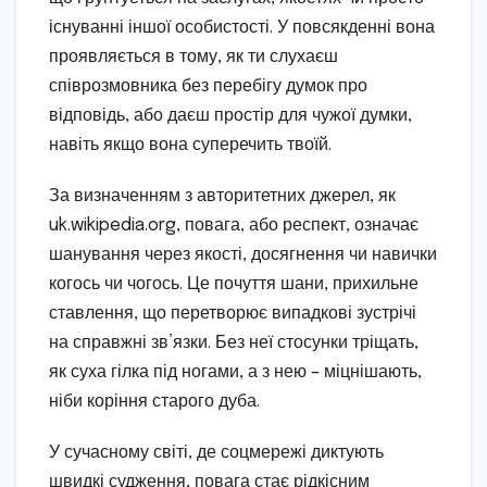
існуванні іншої особистості. У повсякденні вона
проявляється в тому, як ти слухаєш
співрозмовника без перебігу думок про
відповідь, або даєш простір для чужої думки,
навіть якщо вона суперечить твоїй.
За визначенням з авторитетних джерел, як
uk.wikipedia.org, повага, або респект, означає
шанування через якості, досягнення чи навички
когось чи чогось. Це почуття шани, прихильне
ставлення, що перетворює випадкові зустрічі
на справжні зв’язки. Без неї стосунки тріщать,
як суха гілка під ногами, а з нею – міцнішають,
ніби коріння старого дуба.
У сучасному світі, де соцмережі диктують
швидкі судження, повага стає рідкісним