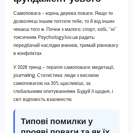
Самоповага – корінь дерева поваги. Якщо ти
дозволяєш іншим топтати тебе, то й від інших
чекаєш того ж. Почни з малого: спорт, хобі, “ні”
токсичним. Psychology.lviv.ua радить:
передбачай наслідки вчинків, тримай рівновагу
в конфліктах.
У 2026 тренд – терапія самоповаги: медитації,
journaling. Статистика: люди з високою
самоповагою на 30% щасливіші, за
глобальними опитуваннями. Будуй її щодня, і
світ відповість взаємністю.
Типові помилки у
прояві поваги та як їх