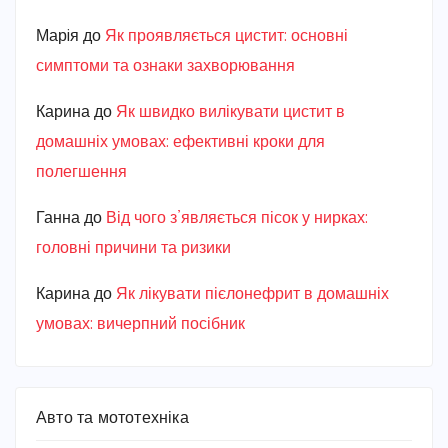
Марiя
до
Як проявляється цистит: основні
симптоми та ознаки захворювання
Карина
до
Як швидко вилікувати цистит в
домашніх умовах: ефективні кроки для
полегшення
Ганна
до
Від чого з’являється пісок у нирках:
головні причини та ризики
Карина
до
Як лікувати пієлонефрит в домашніх
умовах: вичерпний посібник
Авто та мототехніка