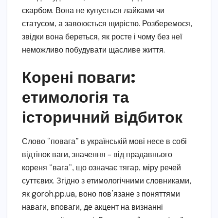
скарбом. Вона не купується лайками чи
статусом, а завоюється щирістю. Розберемося,
звідки вона береться, як росте і чому без неї
неможливо побудувати щасливе життя.
Корені поваги:
етимологія та
історичний відбиток
Слово “повага” в українській мові несе в собі
відтінок ваги, значення – від прадавнього
кореня “вага”, що означає тягар, міру речей
суттєвих. Згідно з етимологічними словниками,
як goroh.pp.ua, воно пов’язане з поняттями
наваги, вповаги, де акцент на визнанні