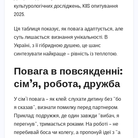
культурологічних досліджень, KIIS опитування
2025.
Ця таблиця показує, як повага адаптується, але
суть лишається: визнання унікальності. В
Україні, з її гібридною душею, це шанс
синтезувати найкраще – рівність із теплотою.
Повага в повсякденні:
сім’я, робота, дружба
У сім’ї повага – як клей: слухати дитину без “бо
я сказав”, визнати помилку перед партнером.
Приклад: подружжя, де один завжди “вибач, я
перегнув”, тримається роками. На роботі – не
перебивай боса чи колегу, а пропонуй ідеї з “а