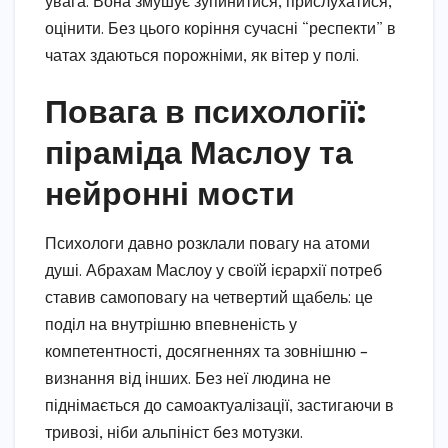
увага. Вона змушує зупинитися, прислухатися,
оцінити. Без цього коріння сучасні “респекти” в
чатах здаються порожніми, як вітер у полі.
Повага в психології:
піраміда Маслоу та
нейронні мости
Психологи давно розклали повагу на атоми
душі. Абрахам Маслоу у своїй ієрархії потреб
ставив самоповагу на четвертий щабель: це
поділ на внутрішню впевненість у
компетентності, досягненнях та зовнішню –
визнання від інших. Без неї людина не
піднімається до самоактуалізації, застигаючи в
тривозі, ніби альпініст без мотузки.