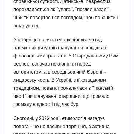
справжньої сутності. Латинське “respectus”
перекладається як “увага”, “погляд назад” –
ніби ти повертаєшся поглядом, щоб побачити і
вшанувати.
У історії це почуття еволюціонувало від
племінних ритуалів шанування вождів до
філософських трактатів. У Стародавньому Римі
респект означав поклоніння перед
авторитетом, а в середньовічній Європі –
лицарську честь. В Україні, з її козацькими
традиціями, повага проявлялася в “панській
честі” чи шануванні старшини, що тримало
громаду в єдності під час бур.
Сьогодні, у 2026 році, етимологія нагадує:
повага – це не пасивне терпіння, а активна