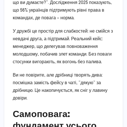
що ви думаєте?”. Дослідження 2025 показують,
що 56% українців підтримують рівні права в
командах, де повага – норма.
У дружбі це простір для слабкостей: не смійся з
невдачі друга, а підтримай. Реальний кейс:
менеджер, що делегував повноваження
молодшому, побачив злет команди. Без поваги
стосунки вигорають, як вогонь без палива.
Ви не повірите, але дрібниці творять дива:
посмішка замість фейсу в чаті, “дякую” за
дрібницю. Це накопичується, як сніг у лавину
довіри.
Самоповага:
фундамент усього