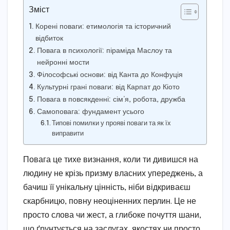
Зміст
Корені поваги: етимологія та історичний
відбиток
Повага в психології: піраміда Маслоу та
нейронні мости
Філософські основи: від Канта до Конфуція
Культурні грані поваги: від Карпат до Кіото
Повага в повсякденні: сім’я, робота, дружба
Самоповага: фундамент усього
Типові помилки у прояві поваги та як їх
виправити
Повага це тихе визнання, коли ти дивишся на
людину не крізь призму власних упереджень, а
бачиш її унікальну цінність, ніби відкриваєш
скарбницю, повну неоціненних перлин. Це не
просто слова чи жест, а глибоке почуття шани,
що ґрунтується на заслугах, якостях чи просто