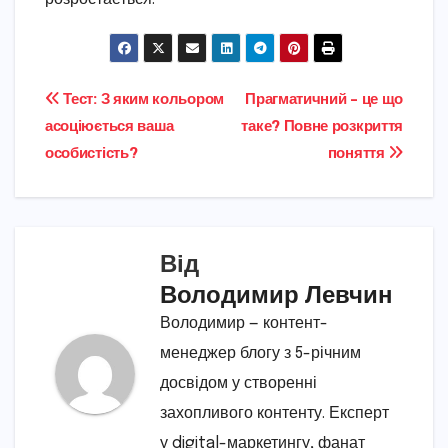
Навігація
Тест: З яким кольором
Прагматичний – це що
асоціюється ваша
таке? Повне розкриття
записів
особистість?
поняття
Від
Володимир Левчин
Володимир — контент-
менеджер блогу з 5-річним
досвідом у створенні
захопливого контенту. Експерт
у digital-маркетингу, фанат