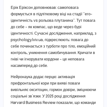
Ерік Еріксон доповнював: самоповага
формується в підлітковому віці на стадії “его-
ідентичність vs рольова плутанина”. Тут повага
до себе – як компас, що веде через бурі
ідентичності. Сучасні дослідження, наприклад, з
psychology.lviv.ua, підкреслюють: повага до
себе починається з турботи про тіло, емоційний
контроль, уникнення самобичування. Кричати в
гніві чи ігнорувати кордони – це неповага
насамперед до себе.
Нейронаука додає перцю: активація
префронтальної кори при вияві поваги
вивільняє окситоцин, гормон довіри, зміцнюючи
соціальні зв’язки. У 2025 році дослідження
Harvard Business Review показали, що команди