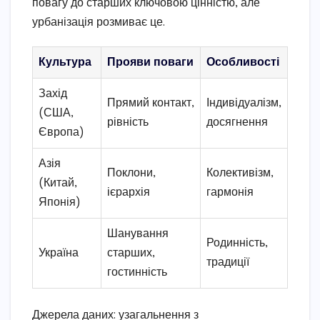
повагу до старших ключовою цінністю, але
урбанізація розмиває це.
Культура
Прояви поваги
Особливості
Захід
Прямий контакт,
Індивідуалізм,
(США,
рівність
досягнення
Європа)
Азія
Поклони,
Колективізм,
(Китай,
ієрархія
гармонія
Японія)
Шанування
Родинність,
Україна
старших,
традиції
гостинність
Джерела даних: узагальнення з