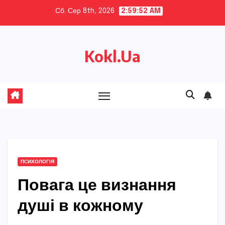
Skip
Сб. Сер 8th, 2026
2:59:54 AM
to
content
Kokl.Ua
ПСИХОЛОГІЯ
Повага це визнання
душі в кожному