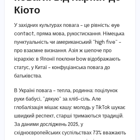
Кіото
У західних культурах повага – це рівність: eye
contact, пряма мова, рукостискання. Німецька
пунктуальність чи американський “high five” –
про взаємне визнання. Азія ж шепоче про
ієрархію: в Японії поклони bow відображають
статус, у Китаї – конфуціанська повага до
батьківства.
В Україні повага – тепла, родинна: поцілунок
руки бабусі, “дякую” за хліб-сіль. Але
глобалізація мішає кашу: молодь у TikTok шукає
швидкий респект, старші тримаються традицій.
За даними досліджень 2025, у
східноєвропейських суспільствах 73% вважають