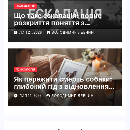
ПСИХОЛОГІЯ
Що таке ескалація: повне
розкриття поняття з
прикладами
ЛИП 27, 2026
ВОЛОДИМИР ЛЕВЧИН
ПСИХОЛОГІЯ
Як пережити смерть собаки:
глибокий гід з відновлення
після втрати
ЛИП 14, 2026
ВОЛОДИМИР ЛЕВЧИН