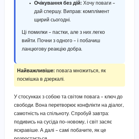
Очікування без дій:
Хочу поваги –
дай спершу. Виправ: комплімент
щирий сьогодні.
Ці помилки – пастки, але з них легко
вийти. Почни з одного – і побачиш
ланцюгову реакцію добра.
Найважливіше:
повага множиться, як
посмішка в дзеркалі.
У стосунках з собою та світом повага – ключ до
свободи. Вона перетворює конфлікти на діалог,
самотність на спільноту. Спробуй завтра:
подивись на сусіда по-новому, і світ засяє
яскравіше. А далі – самі побачите, як це
розростається.