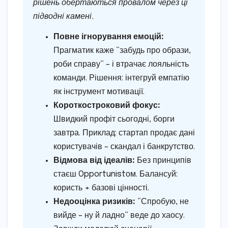
рішень обертаються провалом через ці
підводні камені.
Повне ігнорування емоцій:
Прагматик каже “забудь про образи,
роби справу” – і втрачає лояльність
команди. Рішення: інтегруй емпатію
як інструмент мотивації.
Короткостроковий фокус:
Швидкий профіт сьогодні, борги
завтра. Приклад: стартап продає дані
користувачів – скандал і банкрутство.
Відмова від ідеалів:
Без принципів
стаєш Opportunistом. Балансуй:
користь + базові цінності.
Недооцінка ризиків:
“Спробую, не
вийде – ну й ладно” веде до хаосу.