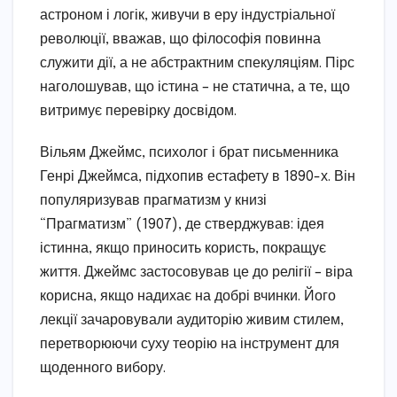
астроном і логік, живучи в еру індустріальної
революції, вважав, що філософія повинна
служити дії, а не абстрактним спекуляціям. Пірс
наголошував, що істина – не статична, а те, що
витримує перевірку досвідом.
Вільям Джеймс, психолог і брат письменника
Генрі Джеймса, підхопив естафету в 1890-х. Він
популяризував прагматизм у книзі
“Прагматизм” (1907), де стверджував: ідея
істинна, якщо приносить користь, покращує
життя. Джеймс застосовував це до релігії – віра
корисна, якщо надихає на добрі вчинки. Його
лекції зачаровували аудиторію живим стилем,
перетворюючи суху теорію на інструмент для
щоденного вибору.