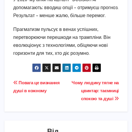
допомагають: вводиш опції – отримуєш прогноз.
Результат – менше жалю, більше перемог.
Прагматизм пульсує в венах успішних,
перетворюючи перешкоди на трампліни. Він
еволюціонує з технологіями, обіцяючи нові
горизонти для тих, хто діє розумно.
Навігація
Повага це визнання
Чому людину тягне на
душі в кожному
цвинтар: таємниці
записів
спокою та душі
Від