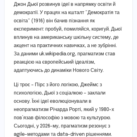
Джон Дьюї розвинув ідеї в напрямку освіти й
демократії. У працях на кшталт “Демократія та
освіта” (1916) він бачив пізнання як
експеримент: пробуй, помиляйся, коригуй. Дьюї
вплинув на американську шкільну систему, де
акцент на практичних навичках, а не зубрінні.
За даними uk.wikipedia.org, прагматизм став
реакцією на європейський ідеалізм,
адаптуючись до динаміки Нового Світу.
Ці троє – Пірс з його логікою, Джеймс з
психологією, Дьюї з соціалкою – заклали
основу. Їхні ідеї еволюціонували в
неопрагматизм Річарда Рорті, який у 1980-х
пов’язав філософію з мовою та культурою.
Сьогодні, у 2026-му, прагматизм резонує з
agile-методами та data-driven рішеннями.