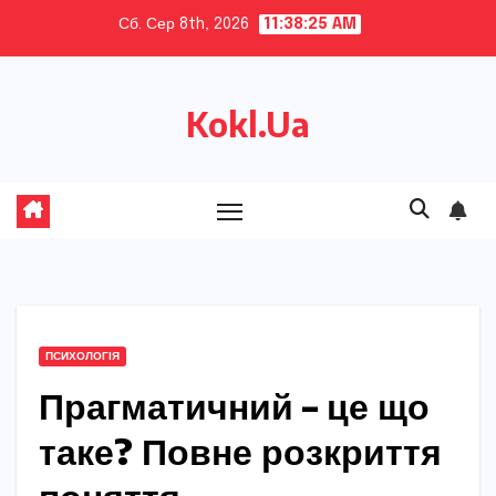
Skip
Сб. Сер 8th, 2026
11:38:26 AM
to
content
Kokl.Ua
ПСИХОЛОГІЯ
Прагматичний – це що
таке? Повне розкриття