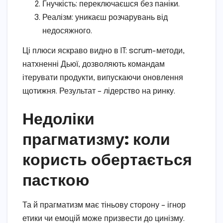
Гнучкість: переключаєшся без паніки.
Реалізм: уникаєш розчарувань від
недосяжного.
Ці плюси яскраво видно в IT: scrum-методи,
натхненні Дьюї, дозволяють командам
ітерувати продукти, випускаючи оновлення
щотижня. Результат – лідерство на ринку.
Недоліки
прагматизму: коли
користь обертається
пасткою
Та й прагматизм має тіньову сторону – ігнор
етики чи емоцій може призвести до цинізму.