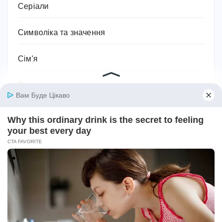
Серіали
Символіка та значення
Сім'я
Соки
Соціальний захист та соціальна підтримка
Спорт
Спортивне харчування
Супільство
Тваринництво