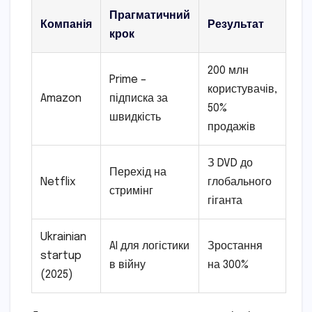
Прагматичний
Компанія
Результат
крок
200 млн
Prime –
користувачів,
Amazon
підписка за
50%
швидкість
продажів
З DVD до
Перехід на
Netflix
глобального
стримінг
гіганта
Ukrainian
AI для логістики
Зростання
startup
в війну
на 300%
(2025)