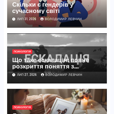
Скільки є гендерів у
сучасному світі
ЛИП 31, 2026
ВОЛОДИМИР ЛЕВЧИН
ПСИХОЛОГІЯ
Що таке ескалація: повне
розкриття поняття з
прикладами
ЛИП 27, 2026
ВОЛОДИМИР ЛЕВЧИН
ПСИХОЛОГІЯ