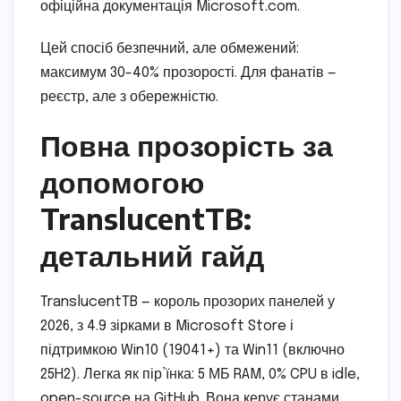
офіційна документація Microsoft.com.
Цей спосіб безпечний, але обмежений:
максимум 30-40% прозорості. Для фанатів —
реєстр, але з обережністю.
Повна прозорість за
допомогою
TranslucentTB:
детальний гайд
TranslucentTB — король прозорих панелей у
2026, з 4.9 зірками в Microsoft Store і
підтримкою Win10 (19041+) та Win11 (включно
25H2). Легка як пір’їнка: 5 МБ RAM, 0% CPU в idle,
open-source на GitHub. Вона керує станами