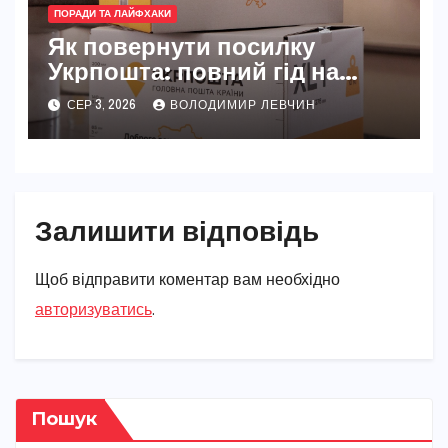
ПОРАДИ ТА ЛАЙФХАКИ
Як повернути посилку
Укрпошта: повний гід на
2026 рік
СЕР 3, 2026
ВОЛОДИМИР ЛЕВЧИН
Залишити відповідь
Щоб відправити коментар вам необхідно
авторизуватись
.
Пошук