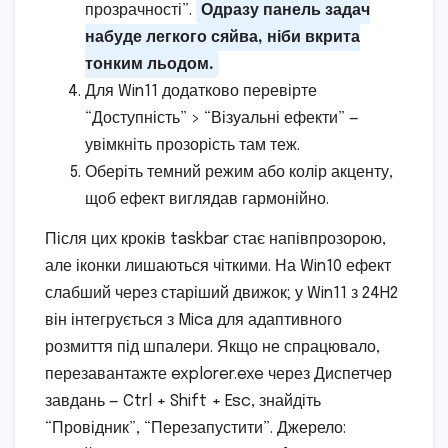
прозрачності”.
Одразу панель задач
набуде легкого сяйва, ніби вкрита
тонким льодом.
Для Win11 додатково перевірте
“Доступність” > “Візуальні ефекти” —
увімкніть прозорість там теж.
Оберіть темний режим або колір акценту,
щоб ефект виглядав гармонійно.
Після цих кроків taskbar стає напівпрозорою,
але іконки лишаються чіткими. На Win10 ефект
слабший через старіший движок; у Win11 з 24H2
він інтегрується з Mica для адаптивного
розмиття під шпалери. Якщо не спрацювало,
перезавантажте explorer.exe через Диспетчер
завдань — Ctrl + Shift + Esc, знайдіть
“Провідник”, “Перезапустити”. Джерело: