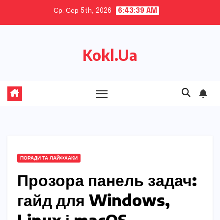
Skip
Ср. Сер 5th, 2026
6:43:40 AM
to
content
Kokl.Ua
ПОРАДИ ТА ЛАЙФХАКИ
Прозора панель задач:
гайд для Windows,