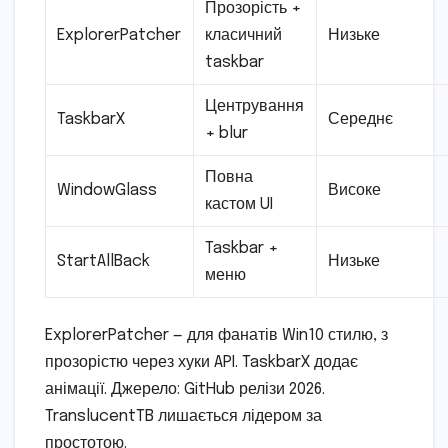
Прозорість +
ExplorerPatcher
класичний
Низьке
taskbar
Центрування
TaskbarX
Середнє
+ blur
Повна
WindowGlass
Високе
кастом UI
Taskbar +
StartAllBack
Низьке
меню
ExplorerPatcher — для фанатів Win10 стилю, з
прозорістю через хуки API. TaskbarX додає
анімації. Джерело: GitHub релізи 2026.
TranslucentTB лишається лідером за
простотою.