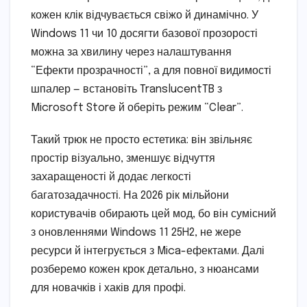
кожен клік відчувається свіжо й динамічно. У
Windows 11 чи 10 досягти базової прозорості
можна за хвилину через налаштування
“Ефекти прозрачності”, а для повної видимості
шпалер — встановіть TranslucentTB з
Microsoft Store й оберіть режим “Clear”.
Такий трюк не просто естетика: він звільняє
простір візуально, зменшує відчуття
захаращеності й додає легкості
багатозадачності. На 2026 рік мільйони
користувачів обирають цей мод, бо він сумісний
з оновленнями Windows 11 25H2, не жере
ресурси й інтегрується з Mica-ефектами. Далі
розберемо кожен крок детально, з нюансами
для новачків і хаків для профі.