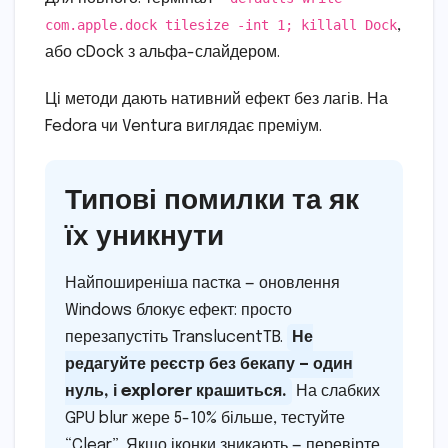
com.apple.dock tilesize -int 1; killall Dock
,
або cDock з альфа-слайдером.
Ці методи дають нативний ефект без лагів. На
Fedora чи Ventura виглядає преміум.
Типові помилки та як
їх уникнути
Найпоширеніша пастка — оновлення
Windows блокує ефект: просто
перезапустіть TranslucentTB.
Не
редагуйте реєстр без бекапу — один
нуль, і explorer крашиться.
На слабких
GPU blur жере 5-10% більше, тестуйте
“Clear”. Якщо іконки зникають — перевірте