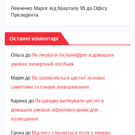
Левченко Марія: від Кварталу 95 до Офісу
Президента
Останні коментарі
Ольга
до
Як лікувати пієлонефрит в домашніх
умовах: вичерпний посібник
Марiя
до
Як проявляється цистит: основні
симптоми та ознаки захворювання
Карина
до
Як швидко вилікувати цистит в
домашніх умовах: ефективні кроки для
полегшення
Ганна
до
Від чого з’являється пісок у нирках: