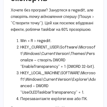
Хочете без програм? Зануртеся в regedit, але
створіть точку відновлення
спершу (Пошук >
“Створити точку”). Цей хак посилює вбудовані
ефекти, роблячи taskbar на 60% прозорішою.
Win + R > regedit.
HKEY_CURRENT_USER\Software\Microsof
t\Windows\CurrentVersion\Themes\Pers
onalize — створіть DWORD
“EnableTransparency” = 1 (DWORD 32-bit).
HKEY_LOCAL_MACHINE\SOFTWARE\Microso
ft\Windows\CurrentVersion\Explorer\Adv
anced — DWORD
“UseOLEDTaskbarTransparency” = 1.
Перезавантажте explorer.exe або ПК.