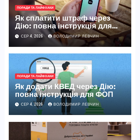
ПОРАДИ ТА ЛАЙФХАКИ
Як сплатити штраф через
Дію: повна інструкція для
новачків і досвідчених
СЕР 4, 2026
ВОЛОДИМИР ЛЕВЧИН
ПОРАДИ ТА ЛАЙФХАКИ
Як додати КВЕД через Дію:
повна інструкція для ФОП
СЕР 4, 2026
ВОЛОДИМИР ЛЕВЧИН