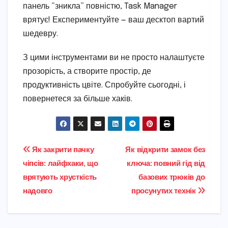
панель “зникла” повністю, Task Manager
врятує! Експериментуйте — ваш десктоп вартий
шедевру.
З цими інструментами ви не просто налаштуєте
прозорість, а створите простір, де
продуктивність цвіте. Спробуйте сьогодні, і
повернетеся за більше хаків.
Навігація
Як закрити пачку
Як відкрити замок без
чіпсів: лайфхаки, що
ключа: повний гід від
записів
врятують хрусткість
базових трюків до
надовго
просунутих технік