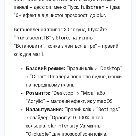
панелі — десктоп, меню Пуск, fullscreen — і дає
10+ ефектів від чистої прозорості до blur.
Встановлення триває 30 секунд. Шукайте
“TranslucentTB” у Store, натисніть
“Встановити”. Іконка з’явиться в треї — правий
клік для магії.
Базовий режим:
Правий клік > “Desktop”
> “Clear”. Шпалери повністю видно, іконки
на передньому плані.
Розмиття:
“Desktop” > “Mica” або
“Acrylic” — матовий ефект, як у macOS.
Налаштування:
Правий клік > “Settings”
> слайдер “Opacity” 0-100%, пікер
кольорів, blur intensity. Увімкніть
“Clickable” для прозорої зони кліків.