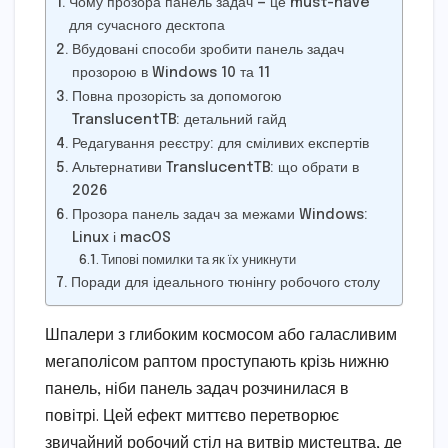
Чому прозора панель задач — це must-have
для сучасного десктопа
Вбудовані способи зробити панель задач
прозорою в Windows 10 та 11
Повна прозорість за допомогою
TranslucentTB: детальний гайд
Редагування реєстру: для сміливих експертів
Альтернативи TranslucentTB: що обрати в
2026
Прозора панель задач за межами Windows:
Linux і macOS
Типові помилки та як їх уникнути
Поради для ідеального тюнінгу робочого столу
Шпалери з глибоким космосом або галасливим
мегаполісом раптом проступають крізь нижню
панель, ніби панель задач розчинилася в
повітрі. Цей ефект миттєво перетворює
звичайний робочий стіл на витвір мистецтва, де