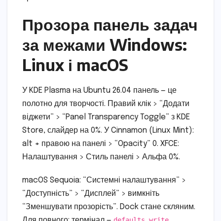
Прозора панель задач
за межами Windows:
Linux і macOS
У KDE Plasma на Ubuntu 26.04 панель — це
полотно для творчості. Правий клік > “Додати
віджети” > “Panel Transparency Toggle” з KDE
Store, слайдер на 0%. У Cinnamon (Linux Mint):
alt + правою на панелі > “Opacity” 0. XFCE:
Налаштування > Стиль панелі > Альфа 0%.
macOS Sequoia: “Системні налаштування” >
“Доступність” > “Дисплей” > вимкніть
“Зменшувати прозорість”. Dock стане скляним.
Для повного: термінал —
defaults write