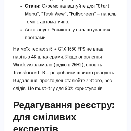
Стани:
Окремо налаштуйте для “Start
Menu”, “Task View”, “Fullscreen” — панель
темніє автоматично.
Автозапуск: Увімкніть у налаштуваннях
програми.
На моїх тестах з i5 + GTX 1650 FPS не впав
навіть з 4K шпалерами. Якщо оновлення
Windows зламало (рідко в 25H2), оновіть
TranslucentTB — розробники швидко реагують.
Видалення: просто деінсталюйте з Store, без
слідів. Це must-try для 90% користувачів!
Редагування реєстру:
для сміливих
експертів