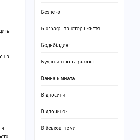
Безпека
Біографії та історії життя
одить
Бодибілдинг
ає на
Будівництво та ремонт
Ванна кімната
Відносини
Відпочинок
’я
Військові теми
осто