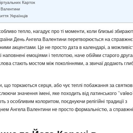
іртуальних Карток
а Валентини
ття Українців
обливо тепло, нагадує про ті моменти, коли близькі збирают
і України День Ангела Валентини перетворюється на справжнє
сними акцентами. Це не просто дата в календарі, а можливіс
і наповнені емоціями і теплотою, наче обійми старого друга
слова стають мостом між поколіннями, а звичаї додають гли
ми, що торкаються серця, або чує теплі побажання за святко
еслюючи значення імені, яке походить від латинського “valeo
ють з особливим колоритом, поєднуючи релігійні традиції з
Днем Ангела Валентини не просто формальністю, а справжн