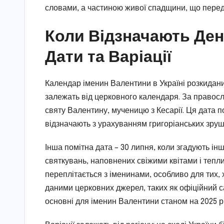
словами, а частиною живої спадщини, що переда
Коли Відзначають День
Дати та Варіації
Календар іменин Валентини в Україні розкиданий
залежать від церковного календаря. За правос
святу Валентину, мученицю з Кесарії. Ця дата пох
відзначають з урахуванням григоріанських зруш
Інша помітна дата – 30 липня, коли згадують інш
святкувань, наповнених свіжими квітами і тепл
переплітається з іменинами, особливо для тих, 
даними церковних джерел, таких як офіційний с
основні для іменин Валентини станом на 2025 рі