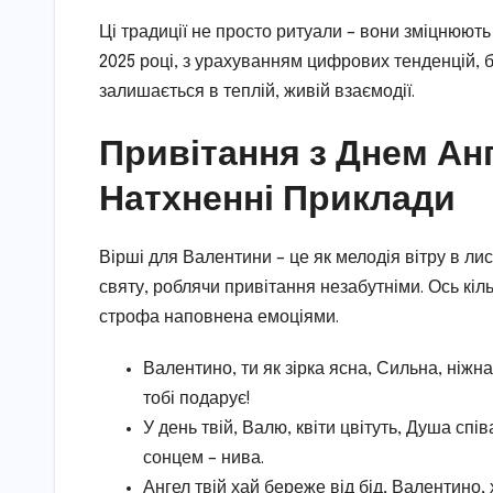
Ці традиції не просто ритуали – вони зміцнюють 
2025 році, з урахуванням цифрових тенденцій, б
залишається в теплій, живій взаємодії.
Привітання з Днем Ан
Натхненні Приклади
Вірші для Валентини – це як мелодія вітру в ли
святу, роблячи привітання незабутніми. Ось кіл
строфа наповнена емоціями.
Валентино, ти як зірка ясна, Сильна, ніжна
тобі подарує!
У день твій, Валю, квіти цвітуть, Душа спів
сонцем – нива.
Ангел твій хай береже від бід, Валентино,