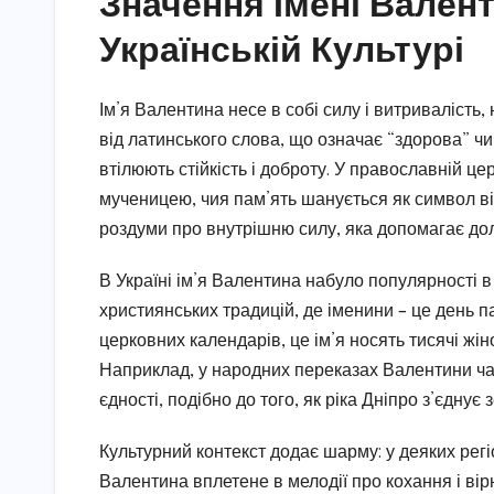
Значення Імені Валент
Українській Культурі
Ім’я Валентина несе в собі силу і витривалість,
від латинського слова, що означає “здорова” чи “
втілюють стійкість і доброту. У православній це
мученицею, чия пам’ять шанується як символ віри 
роздуми про внутрішню силу, яка допомагає дол
В Україні ім’я Валентина набуло популярності в
християнських традицій, де іменини – це день па
церковних календарів, це ім’я носять тисячі жіно
Наприклад, у народних переказах Валентини час
єдності, подібно до того, як ріка Дніпро з’єднує 
Культурний контекст додає шарму: у деяких регі
Валентина вплетене в мелодії про кохання і ві