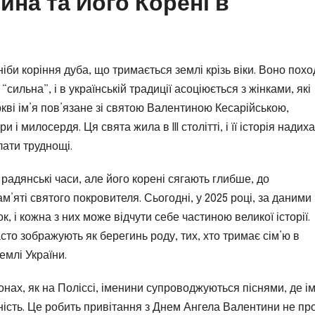
ина та Його Корені в
 ніби коріння дуба, що тримається землі крізь віки. Воно пох
сильна”, і в українській традиції асоціюється з жінками, які
ркві ім’я пов’язане зі святою Валентиною Кесарійською,
і милосердя. Ця свята жила в III столітті, і її історія надих
ати труднощі.
 радянські часи, але його корені сягають глибше, до
м’яті святого покровителя. Сьогодні, у 2025 році, за даними
к, і кожна з них може відчути себе частиною великої історії.
то зображують як берегинь роду, тих, хто тримає сім’ю в
землі України.
онах, як на Поліссі, іменини супроводжуються піснями, де ім
рність. Це робить привітання з Днем Ангела Валентини не пр