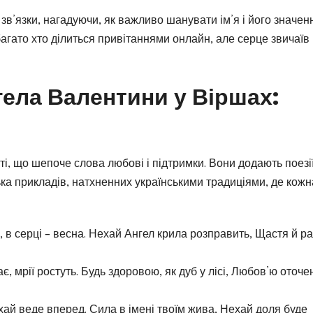
зв’язки, нагадуючи, як важливо шанувати ім’я і його значенн
агато хто ділиться привітаннями онлайн, але серце звичаїв
гела Валентини у Віршах:
сті, що шепоче слова любові і підтримки. Вони додають поезі
ька прикладів, натхненних українськими традиціями, де кожн
, в серці – весна. Нехай Ангел крила розправить, Щастя й ра
ає, мрії ростуть. Будь здоровою, як дуб у лісі, Любов’ю оточе
 хай веде вперед. Сила в імені твоїм жива, Нехай доля буде