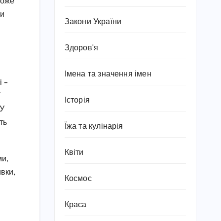
може
ти
Закони України
Здоров'я
Імена та значення імен
і –
ї
Історія
 У
ть
Їжа та кулінарія
Квіти
ми,
ивки,
Космос
Краса