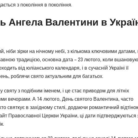
ється з покоління в покоління.
 Ангела Валентини в Україн
, ніби зірки на нічному небі, з кількома ключовими датами,
лавною традицією, основна дата – 23 лютого, коли вшанову
одить від юліанського календаря, і в сучасній Україні її
ень, роблячи свято актуальним для багатьох.
у святу з подібним іменем, і це стає приводом для літніх
ими вечорами. А 14 лютого, День святого Валентина, часто
хто святкує в західному стилі, додаючи романтичний відтінок
айт Православної Церкви України, ці дати підтверджуються 
к.