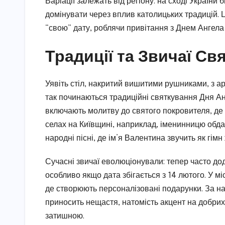
Варіації залежать від регіону: на сході України
домінувати через вплив католицьких традицій. 
“свою” дату, роблячи привітання з Днем Ангела
Традиції та Звичаї Св
Уявіть стіл, накритий вишитими рушниками, з а
так починаються традиційні святкування Дня Анг
включають молитву до святого покровителя, де п
селах на Київщині, наприклад, іменинницю обда
народні пісні, де ім’я Валентина звучить як гімн 
Сучасні звичаї еволюціонували: тепер часто до
особливо якщо дата збігається з 14 лютого. У мі
де створюють персоналізовані подарунки. За на
приносить нещастя, натомість акцент на добри
затишною.