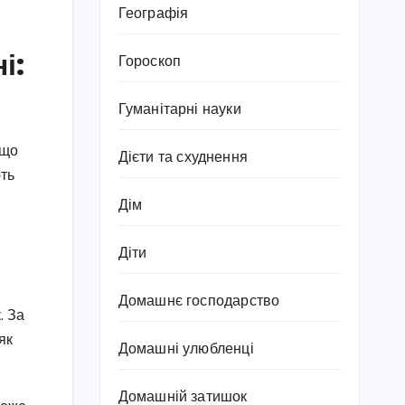
Географія
і:
Гороскоп
Гуманітарні науки
 що
Дієти та схуднення
ють
Дім
Діти
Домашнє господарство
. За
як
Домашні улюбленці
Домашній затишок