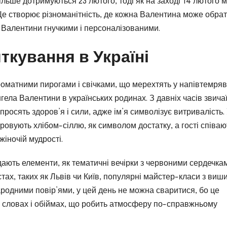
 більше дотримуються 23 лютого, тоді як на заході 14 лютого 
Це створює різноманітність, де кожна Валентина може обра
 Валентини гнучкими і персоналізованими.
яткування в Україні
роматними пирогами і свічками, що мерехтять у напівтемряв
ела Валентини в українських родинах. З давніх часів звича
росять здоров’я і сили, адже ім’я символізує витривалість.
ровують хлібом-сіллю, як символом достатку, а гості співаю
жіночій мудрості.
дають елементи, як тематичні вечірки з червоними сердечка
стах, таких як Львів чи Київ, популярні майстер-класи з виш
родними повір’ями, у цей день не можна сваритися, бо це
х словах і обіймах, що робить атмосферу по-справжньому