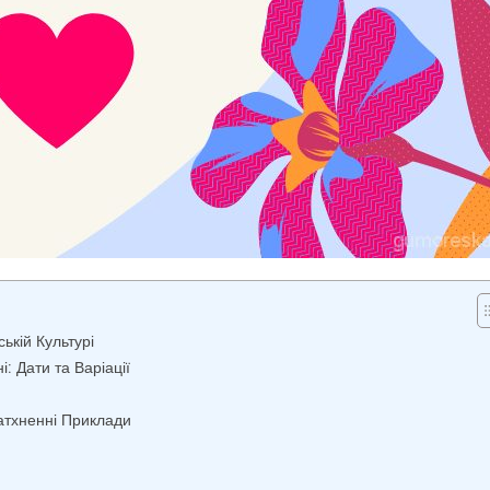
ькій Культурі
: Дати та Варіації
атхненні Приклади