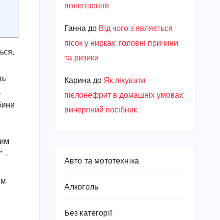
полегшення
Ганна
до
Від чого з’являється
пісок у нирках: головні причини
ься,
та ризики
ть
Карина
до
Як лікувати
.
пієлонефрит в домашніх умовах:
бини
вичерпний посібник
вим
” –
Авто та мототехніка
ім
Алкоголь
Без категорії