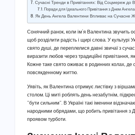
Сучасні Тренди в Привітаннях: Від Соцмереж до В
Поради для Ідеального Привітання з Днем Ангел
Як День Ангела Валентини Впливає на Сучасне Жи
Сонячний ранок, коли ім’я Валентина звучить ос
щоб розділити радість і щирі слова. У культур
свято душі, де переплелися давні звичаї з суча
виразити любов через традиційні привітання, як
Кожне таке свято оживає в родинних колах, де 
повсякденному життю.
Уявіть, як Валентина отримує листівку з вірша
столом. Ці миті роблять день незабутнім, підкр
“бути сильним”. В Україні такі іменини відзнача
народними обрядами, що робить привітання з 
проявом турботи.