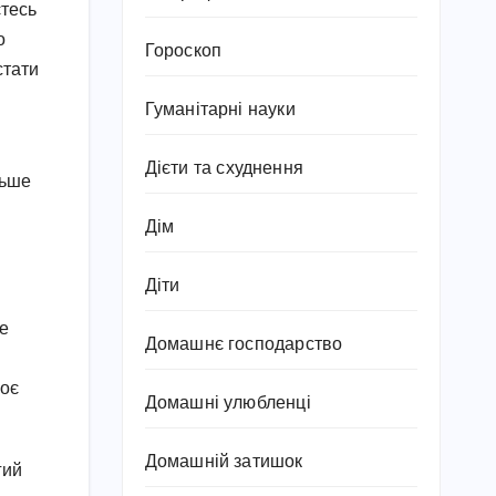
єтесь
о
Гороскоп
стати
Гуманітарні науки
Дієти та схуднення
льше
Дім
Діти
же
Домашнє господарство
воє
Домашні улюбленці
Домашній затишок
гий