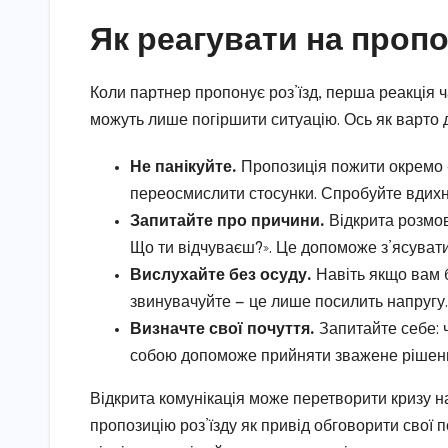
Як реагувати на проп
Коли партнер пропонує роз’їзд, перша реакція ч
можуть лише погіршити ситуацію. Ось як варто д
Не панікуйте.
Пропозиція пожити окремо —
переосмислити стосунки. Спробуйте вдихн
Запитайте про причини.
Відкрита розмов
Що ти відчуваєш?». Це допоможе з’ясувати
Вислухайте без осуду.
Навіть якщо вам б
звинувачуйте — це лише посилить напругу.
Визначте свої почуття.
Запитайте себе: ч
собою допоможе прийняти зважене рішен
Відкрита комунікація може перетворити кризу н
пропозицію роз’їзду як привід обговорити свої 