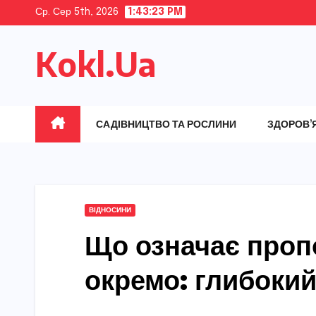
Skip
Ср. Сер 5th, 2026
1:43:24 PM
to
Kokl.Ua
content
САДІВНИЦТВО ТА РОСЛИНИ
ЗДОРОВ’
ВІДНОСИНИ
Що означає проп
окремо: глибокий