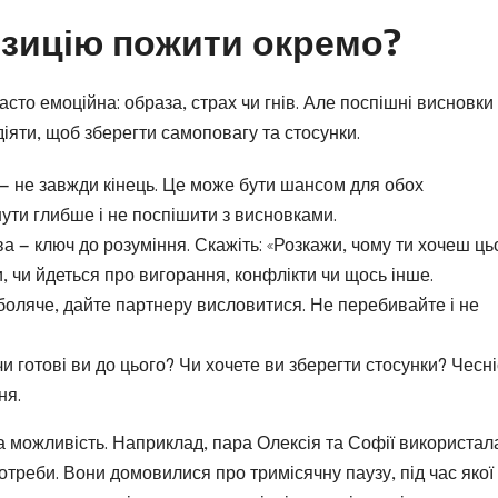
озицію пожити окремо?
асто емоційна: образа, страх чи гнів. Але поспішні висновки
іяти, щоб зберегти самоповагу та стосунки.
 не завжди кінець. Це може бути шансом для обох
ути глибше і не поспішити з висновками.
а — ключ до розуміння. Скажіть: «Розкажи, чому ти хочеш ць
, чи йдеться про вигорання, конфлікти чи щось інше.
оляче, дайте партнеру висловитися. Не перебивайте і не
и готові ви до цього? Чи хочете ви зберегти стосунки? Чесніс
ня.
а можливість. Наприклад, пара Олексія та Софії використал
потреби. Вони домовилися про тримісячну паузу, під час якої