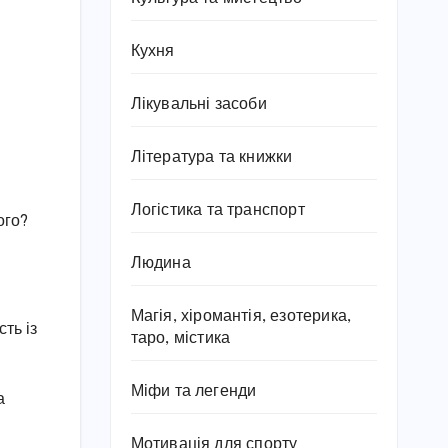
Кухня
Лікувальні засоби
Література та книжки
Логістика та транспорт
ого?
Людина
Магія, хіромантія, езотерика,
ть із
таро, містика
Міфи та легенди
а
Мотивація для спорту