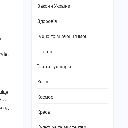
Закони України
Здоров'я
Імена та значення імен
н
Історія
мів,
Їжа та кулінарія
Квіти
міцні
Космос
 як-
клад,
Краса
Культура та мистецтво