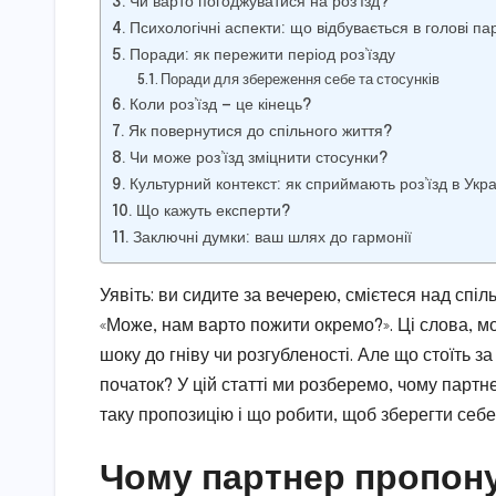
Чи варто погоджуватися на роз’їзд?
Психологічні аспекти: що відбувається в голові п
Поради: як пережити період роз’їзду
Поради для збереження себе та стосунків
Коли роз’їзд — це кінець?
Як повернутися до спільного життя?
Чи може роз’їзд зміцнити стосунки?
Культурний контекст: як сприймають роз’їзд в Укра
Що кажуть експерти?
Заключні думки: ваш шлях до гармонії
Уявіть: ви сидите за вечерею, смієтеся над спі
«Може, нам варто пожити окремо?». Ці слова, мо
шоку до гніву чи розгубленості. Але що стоїть з
початок? У цій статті ми розберемо, чому партн
таку пропозицію і що робити, щоб зберегти себе
Чому партнер пропон