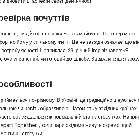
ідновити ці аспекти своєї ідентичності.
ревірка почуттів
ревірити, чи дійсно стосунки мають майбутнє. Партнер може
мфортно йому у спільному житті. Це не завжди означає, що ві
потребу ясності. Наприклад, 28-річний Ігор зізнався: «Я
е був упевнений, чи готовий до шлюбу. За два місяці я зрозу
 особливості
риймається по-різному. В Україні, де традиційно цінуються 
альною чи навіть образливою. Натомість у західних країнах,
часто розглядається як нормальний етап у стосунках. Напри
g Apart Together), коли пари свідомо живуть окремо, щоб
мантичні стосунки.