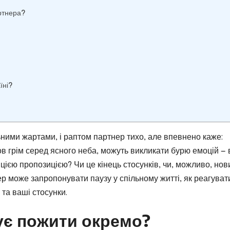
артнера?
їні?
льними жартами, і раптом партнер тихо, але впевнено каже:
в грім серед ясного неба, можуть викликати бурю емоцій — 
а цією пропозицією? Чи це кінець стосунків, чи, можливо, нов
ер може запропонувати паузу у спільному житті, як реагуват
 та ваші стосунки.
ує пожити окремо?