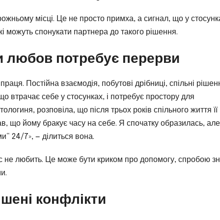
ожньому місці. Це не просто примха, а сигнал, що у стосунк
кі можуть спонукати партнера до такого рішення.
и любов потребує перерви
раця. Постійна взаємодія, побутові дрібниці, спільні рішен
о втрачає себе у стосунках, і потребує простору для
ологиня, розповіла, що після трьох років спільного життя її
в, що йому бракує часу на себе. Я спочатку образилась, але
и“ 24/7», — ділиться вона.
с не любить. Це може бути криком про допомогу, спробою з
и.
ішені конфлікти