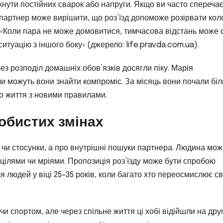
кнути постійних сварок або напруги. Якщо ви часто спереча
, партнер може вирішити, що роз’їзд допоможе розірвати кол
 «Коли пара не може домовитися, тимчасова відстань може 
итуацію з іншого боку» (джерело: life.pravda.com.ua).
ез розподіл домашніх обов’язків досягли піку. Марія
и можуть вони знайти компроміс. За місяць вони почали бі
го життя з новими правилами.
обистих змінах
с чи стосунки, а про внутрішні пошуки партнера. Людина мо
и цілями чи мріями. Пропозиція роз’їзду може бути спробою
 людей у віці 25–35 років, коли багато хто переосмислює с
и спортом, але через спільне життя ці хобі відійшли на дру