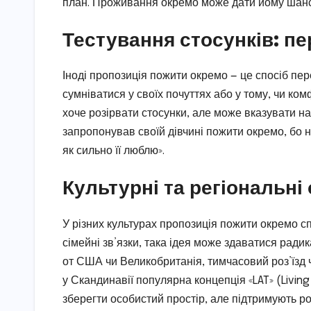
план. Проживання окремо може дати йому шанс в
Тестування стосунків: пе
Іноді пропозиція пожити окремо — це спосіб пе
сумніватися у своїх почуттях або у тому, чи ко
хоче розірвати стосунки, але може вказувати на 
запропонував своїй дівчині пожити окремо, бо н
як сильно її люблю».
Культурні та регіональні
У різних культурах пропозиція пожити окремо сп
сімейні зв’язки, така ідея може здаватися радик
от США чи Великобританія, тимчасовий роз’їзд 
у Скандинавії популярна концепція «LAT» (Livin
зберегти особистий простір, але підтримують ро