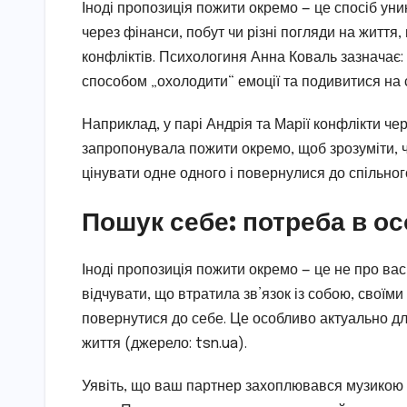
Іноді пропозиція пожити окремо — це спосіб уни
через фінанси, побут чи різні погляди на життя
конфліктів. Психологиня Анна Коваль зазначає:
способом „охолодити“ емоції та подивитися на с
Наприклад, у парі Андрія та Марії конфлікти чер
запропонувала пожити окремо, щоб зрозуміти, ч
цінувати одне одного і повернулися до спільно
Пошук себе: потреба в ос
Іноді пропозиція пожити окремо — це не про ва
відчувати, що втратила зв’язок із собою, своїм
повернутися до себе. Це особливо актуально для
життя (джерело: tsn.ua).
Уявіть, що ваш партнер захоплювався музикою ч