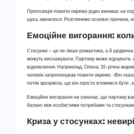
Пропозиція пожити окремо рідко виникає на пор
щось змінилося. Розглянемо основні причини, я
Емоційне вигорання: кол
Стосунки — це не лише романтика, а й щоденна п
можуть виснажувати. Партнер може відчувати, щ
відновлення. Наприклад, Олена, 32-річна маркет
чоловік запропонував пожити окремо. «Він сказа
потім зрозуміла, що він просто втомився бути „м
Емоційне вигорання не означає, що партнер ва
баланс між особистими потребами та стосункам
Криза у стосунках: невир