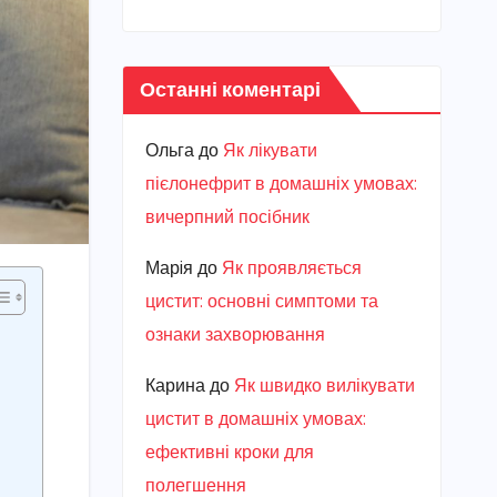
Останні коментарі
Ольга
до
Як лікувати
пієлонефрит в домашніх умовах:
вичерпний посібник
Марiя
до
Як проявляється
цистит: основні симптоми та
ознаки захворювання
Карина
до
Як швидко вилікувати
цистит в домашніх умовах:
ефективні кроки для
полегшення