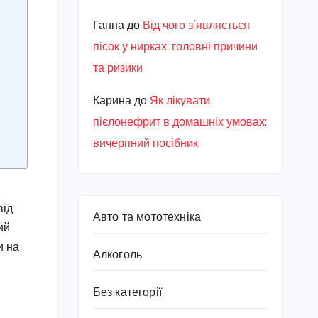
Ганна
до
Від чого з’являється
пісок у нирках: головні причини
та ризики
Карина
до
Як лікувати
пієлонефрит в домашніх умовах:
вичерпний посібник
від
Авто та мототехніка
ий
и на
Алкоголь
Без категорії