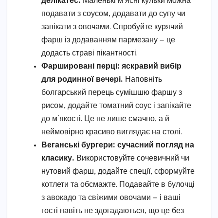
делікатес.
Маленькі м’ясні кульки можна
подавати з соусом, додавати до супу чи
запікати з овочами. Спробуйте курячий
фарш із додаванням пармезану — це
додасть страві пікантності.
Фаршировані перці: яскравий вибір
для родинної вечері.
Наповніть
болгарський перець сумішшю фаршу з
рисом, додайте томатний соус і запікайте
до м’якості. Це не лише смачно, а й
неймовірно красиво виглядає на столі.
Веганські бургери: сучасний погляд на
класику.
Використовуйте сочевичний чи
нутовий фарш, додайте спеції, сформуйте
котлети та обсмажте. Подавайте в булочці
з авокадо та свіжими овочами — і ваші
гості навіть не здогадаються, що це без