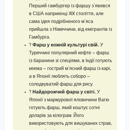
Перший гамбургер із фаршу з’явився
в США наприкінці XIX століття, але
сама ідея подрібненого м’яса
прийшла з Німеччини, від емігрантів із
Гамбурга.
?
Фарш у кожній культурі свій.
У
Туреччині популярний кефте — фарш
із баранини зі спеціями, в Індії готують
кеема — гострий м’ясний фарш із карі,
а в Японії люблять соборо —
солодкуватий фарш для рису.
?
Найдорожчий фарш у світі.
У
Японії з мармурової яловичини Вагю
готують фарш, який коштує сотні
доларів за кілограм. Його
використовують для вишуканих страв,