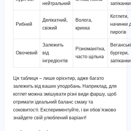
нейтральний
запіканки
Котлети,
Делікатний,
Волога,
Рибний
начинки 
свіжий
крихка
пирогів
Залежить
Веганські
Різноманітна,
Овочевий
від
бургери,
часто щільна
інгредієнтів
запіканки
Ця таблиця — лише орієнтир, адже багато
залежить від ваших уподобань. Наприклад, для
котлет можна змішувати різні види фаршу, щоб
отримати ідеальний баланс смаку та
соковитості. Експериментуйте, і ви обов’язково
знайдете свій улюблений варіант!