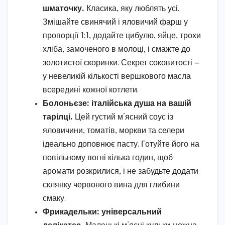
шматочку.
Класика, яку люблять усі.
Змішайте свинячий і яловичий фарш у
пропорції 1:1, додайте цибулю, яйце, трохи
хліба, замоченого в молоці, і смажте до
золотистої скоринки. Секрет соковитості —
у невеликій кількості вершкового масла
всередині кожної котлети.
Болоньєзе: італійська душа на вашій
тарілці.
Цей густий м’ясний соус із
яловичини, томатів, моркви та селери
ідеально доповнює пасту. Готуйте його на
повільному вогні кілька годин, щоб
аромати розкрилися, і не забудьте додати
склянку червоного вина для глибини
смаку.
Фрикадельки: універсальний