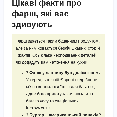
Цікаві факти про
фарш, які вас
здивують
Фарш здається таким буденним продуктом,
але за ним ховається безліч цікавих історій
і фактів. Ось кілька несподіваних деталей,
які додадуть вам натхнення на кухні!
?
Фарш у давнину був делікатесом.
У середньовічній Європі подрібнене
м’ясо вважалося їжею для багатих,
адже його приготування вимагало
багато часу та спеціальних
інструментів.
?
Бургер — американський винахід?