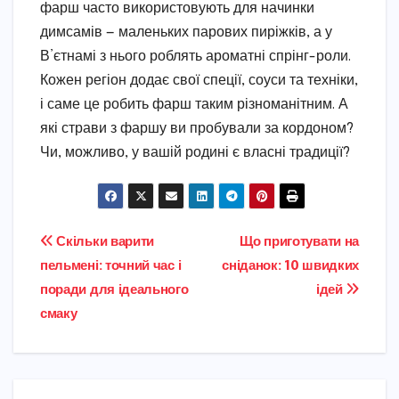
фарш часто використовують для начинки
димсамів — маленьких парових пиріжків, а у
В’єтнамі з нього роблять ароматні спрінг-роли.
Кожен регіон додає свої спеції, соуси та техніки,
і саме це робить фарш таким різноманітним. А
які страви з фаршу ви пробували за кордоном?
Чи, можливо, у вашій родині є власні традиції?
Навігація
Скільки варити
Що приготувати на
пельмені: точний час і
сніданок: 10 швидких
записів
поради для ідеального
ідей
смаку