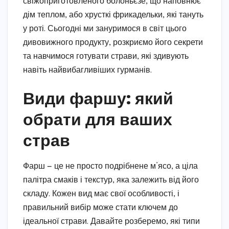
свіжоприготовленого болоньєзе, що наповнює
дім теплом, або хрусткі фрикадельки, які тануть
у роті. Сьогодні ми зануримося в світ цього
дивовижного продукту, розкриємо його секрети
та навчимося готувати страви, які здивують
навіть найвибагливіших гурманів.
Види фаршу: який
обрати для ваших
страв
Фарш — це не просто подрібнене м’ясо, а ціла
палітра смаків і текстур, яка залежить від його
складу. Кожен вид має свої особливості, і
правильний вибір може стати ключем до
ідеальної страви. Давайте розберемо, які типи