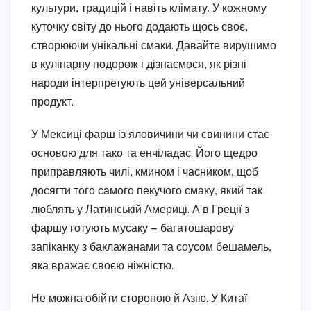
культури, традицій і навіть клімату. У кожному
куточку світу до нього додають щось своє,
створюючи унікальні смаки. Давайте вирушимо
в кулінарну подорож і дізнаємося, як різні
народи інтерпретують цей універсальний
продукт.
У Мексиці фарш із яловичини чи свинини стає
основою для тако та енчіладас. Його щедро
приправляють чилі, кмином і часником, щоб
досягти того самого пекучого смаку, який так
люблять у Латинській Америці. А в Греції з
фаршу готують мусаку — багатошарову
запіканку з баклажанами та соусом бешамель,
яка вражає своєю ніжністю.
Не можна обійти стороною й Азію. У Китаї