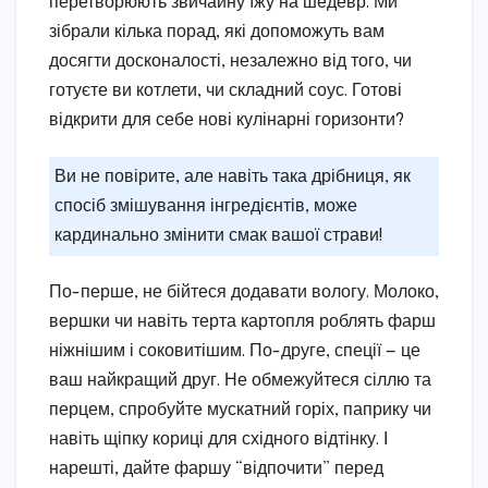
перетворюють звичайну їжу на шедевр. Ми
зібрали кілька порад, які допоможуть вам
досягти досконалості, незалежно від того, чи
готуєте ви котлети, чи складний соус. Готові
відкрити для себе нові кулінарні горизонти?
Ви не повірите, але навіть така дрібниця, як
спосіб змішування інгредієнтів, може
кардинально змінити смак вашої страви!
По-перше, не бійтеся додавати вологу. Молоко,
вершки чи навіть терта картопля роблять фарш
ніжнішим і соковитішим. По-друге, спеції — це
ваш найкращий друг. Не обмежуйтеся сіллю та
перцем, спробуйте мускатний горіх, паприку чи
навіть щіпку кориці для східного відтінку. І
нарешті, дайте фаршу “відпочити” перед