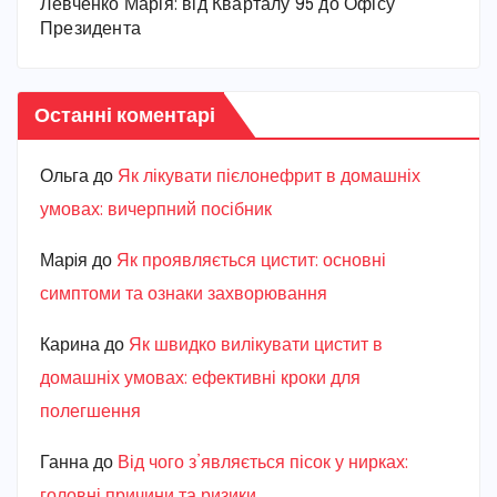
Левченко Марія: від Кварталу 95 до Офісу
Президента
Останні коментарі
Ольга
до
Як лікувати пієлонефрит в домашніх
умовах: вичерпний посібник
Марiя
до
Як проявляється цистит: основні
симптоми та ознаки захворювання
Карина
до
Як швидко вилікувати цистит в
домашніх умовах: ефективні кроки для
полегшення
Ганна
до
Від чого з’являється пісок у нирках:
головні причини та ризики