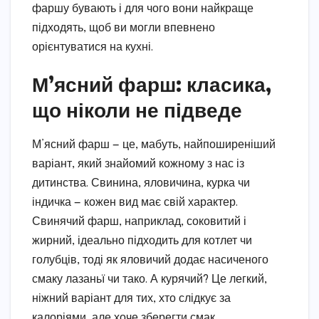
фаршу бувають і для чого вони найкраще
підходять, щоб ви могли впевнено
орієнтуватися на кухні.
М’ясний фарш: класика,
що ніколи не підведе
М’ясний фарш — це, мабуть, найпоширеніший
варіант, який знайомий кожному з нас із
дитинства. Свинина, яловичина, курка чи
індичка — кожен вид має свій характер.
Свинячий фарш, наприклад, соковитий і
жирний, ідеально підходить для котлет чи
голубців, тоді як яловичий додає насиченого
смаку лазаньї чи тако. А курячий? Це легкий,
ніжний варіант для тих, хто слідкує за
калоріями, але хоче зберегти смак.