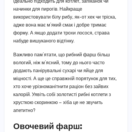
ідеально підходить для котлет, запіканок чи
начинки для пирогів. Найкраще
використовувати білу рибу, як-от хек чи тріска,
адже вона має м’який смак і добре тримає
форму. А якщо додати трохи лосося, страва
набуде вишуканого відтінку.
Важливо пам’ятати, що рибний фарш більш
вологий, ніж м’ясний, тому до нього часто
додають панірувальні сухарі чи яйце для
міцності. А ще це справжній порятунок для тих,
хто хоче урізноманітнити раціон без зайвих
калорій. Уявіть собі золотисті рибні котлети з
хрусткою скоринкою — хіба це не звучить
апетитно?
Овочевий фарш: