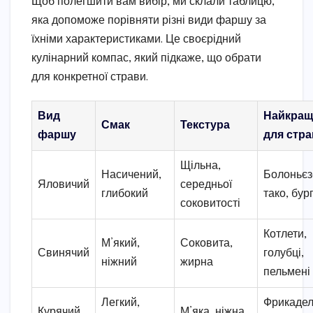
Щоб полегшити вам вибір, ми склали таблицю,
яка допоможе порівняти різні види фаршу за
їхніми характеристиками. Це своєрідний
кулінарний компас, який підкаже, що обрати
для конкретної страви.
Вид
Найкращ
Смак
Текстура
фаршу
для стра
Щільна,
Насичений,
Болоньєз
Яловичий
середньої
глибокий
тако, бур
соковитості
Котлети,
М’який,
Соковита,
Свинячий
голубці,
ніжний
жирна
пельмені
Легкий,
Фрикадел
Курячий
М’яка, ніжна