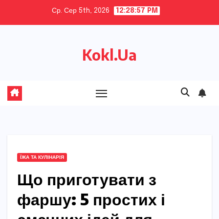
Skip
Ср. Сер 5th, 2026
12:28:58 PM
to
content
Kokl.Ua
ЇЖА ТА КУЛІНАРІЯ
Що приготувати з
фаршу: 5 простих і