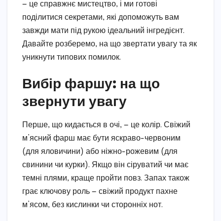
— це справжнє мистецтво, і ми готові
поділитися секретами, які допоможуть вам
завжди мати під рукою ідеальний інгредієнт.
Давайте розберемо, на що звертати увагу та як
уникнути типових помилок.
Вибір фаршу: на що
звернути увагу
Перше, що кидається в очі, — це колір. Свіжий
м’ясний фарш має бути яскраво-червоним
(для яловичини) або ніжно-рожевим (для
свинини чи курки). Якщо він сіруватий чи має
темні плями, краще пройти повз. Запах також
грає ключову роль — свіжий продукт пахне
м’ясом, без кислинки чи сторонніх нот.