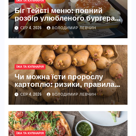
ЇЖА ТА КУЛІНАРІЯ
Біг Тейсті меню: повний
розбір улюбленого бургера
McDonald’s
СЕР 4, 2026
ВОЛОДИМИР ЛЕВЧИН
ЇЖА ТА КУЛІНАРІЯ
Чи можна їсти пророслу
картоплю: ризики, правила
та безпечні способи
СЕР 4, 2026
ВОЛОДИМИР ЛЕВЧИН
ЇЖА ТА КУЛІНАРІЯ