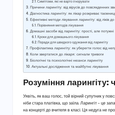
Симптоми, які не варто ігнорувати
Причини ларингіту: від вірусів до повсякденних зв
Діагностика ларингіту: як лікар розкриває таємни
Ефективні методи лікування ларингіту: від ліків д
Порівняння методів лікування
Домашні засоби від ларингіту: прості, але потужні
Кроки для домашнього лікування
Поради для швидкого одужання від ларингіту
Профілактика ларингіту: як уберегти голос від не
Коли звертатися до лікаря: сигнали тривоги
Біологічні та психологічні нюанси ларингіту
Актуальні дослідження та майбутнє лікування
Розуміння ларингіту: 
Уявіть, як ваш голос, той вірний супутник у по
ніби стара платівка, що заїла. Ларингіт – це за
на концерті до вчителя в класі. Ця недуга не п