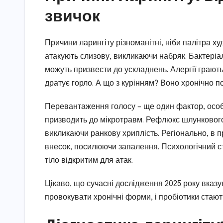
звичок
Причини ларингіту різноманітні, ніби палітра худ
атакують слизову, викликаючи набряк. Бактеріал
можуть призвести до ускладнень. Алергії грают
дратує горло. А що з курінням? Воно хронічно по
Перевантаження голосу – ще один фактор, особл
призводить до мікротравм. Рефлюкс шлункового 
викликаючи ранкову хриплість. Регіонально, в 
внесок, посилюючи запалення. Психологічний ст
тіло відкритим для атак.
Цікаво, що сучасні дослідження 2025 року вказ
провокувати хронічні форми, і пробіотики стаю