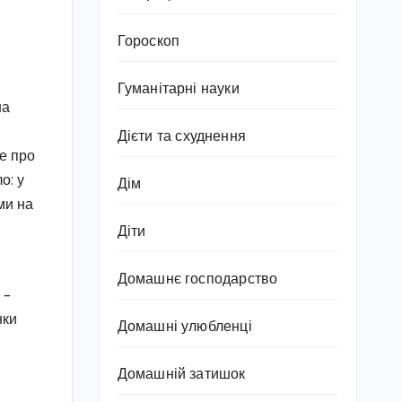
Гороскоп
Гуманітарні науки
на
Дієти та схуднення
е про
о: у
Дім
ми на
Діти
Домашнє господарство
 –
нки
Домашні улюбленці
Домашній затишок