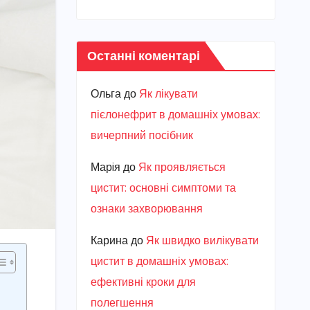
Останні коментарі
Ольга
до
Як лікувати
пієлонефрит в домашніх умовах:
вичерпний посібник
Марiя
до
Як проявляється
цистит: основні симптоми та
ознаки захворювання
Карина
до
Як швидко вилікувати
цистит в домашніх умовах:
ефективні кроки для
полегшення