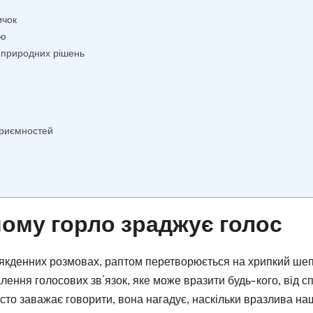
ичок
цю
о природних рішень
приємностей
чому горло зраджує голос
всякденних розмовах, раптом перетворюється на хрипкий шеп
палення голосових зв’язок, яке може вразити будь-кого, від с
росто заважає говорити, вона нагадує, наскільки вразлива на