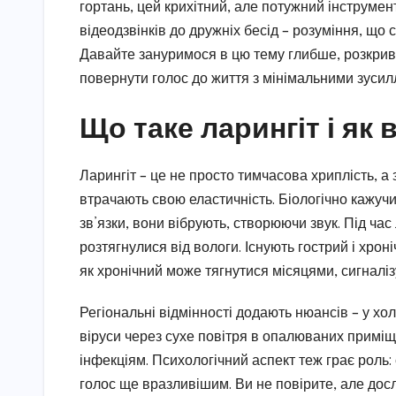
гортань, цей крихітний, але потужний інструмент 
відеодзвінків до дружніх бесід – розуміння, що
Давайте зануримося в цю тему глибше, розкрива
повернути голос до життя з мінімальними зусил
Що таке ларингіт і як 
Ларингіт – це не просто тимчасова хриплість, а 
втрачають свою еластичність. Біологічно кажучи,
зв’язки, вони вібрують, створюючи звук. Під час
розтягнулися від вологи. Існують гострий і хроні
як хронічний може тягнутися місяцями, сигналіз
Регіональні відмінності додають нюансів – у хол
віруси через сухе повітря в опалюваних приміще
інфекціям. Психологічний аспект теж грає роль
голос ще вразливішим. Ви не повірите, але до