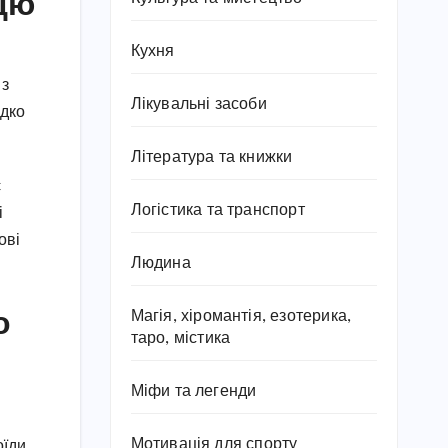
ицю
Кухня
 з
Лікувальні засоби
ідко
Література та книжки
є
Логістика та транспорт
і
ові
Людина
о
Магія, хіромантія, езотерика,
таро, містика
Міфи та легенди
Мотивація для спорту
оїди