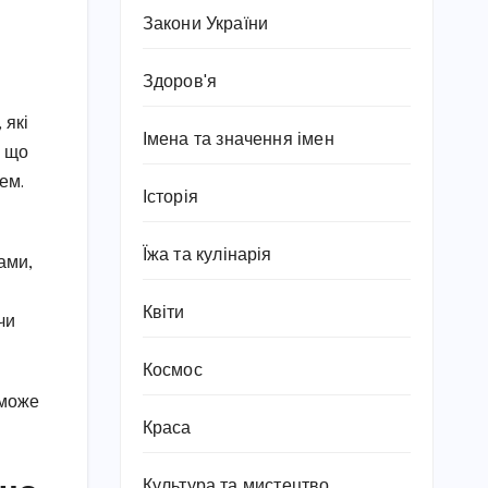
Закони України
Здоров'я
 які
Імена та значення імен
, що
ем.
Історія
Їжа та кулінарія
ами,
Квіти
чи
Космос
 може
Краса
Культура та мистецтво