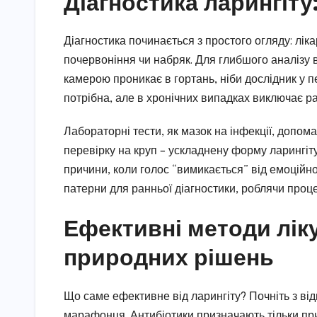
Діагностика ларингіту
Діагностика починається з простого огляду: лік
почервоніння чи набряк. Для глибшого аналізу 
камерою проникає в гортань, ніби дослідник у п
потрібна, але в хронічних випадках виключає ра
Лабораторні тести, як мазок на інфекції, допома
перевірку на круп – ускладнену форму ларингіту
причини, коли голос “вимикається” від емоційно
патерни для ранньої діагностики, роблячи проц
Ефективні методи ліку
природних рішень
Що саме ефективне від ларингіту? Почніть з ві
марафонця. Антибіотики призначають тільки при