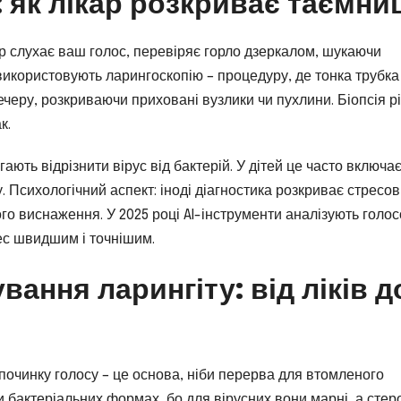
: як лікар розкриває таємн
ар слухає ваш голос, перевіряє горло дзеркалом, шукаючи
використовують ларингоскопію – процедуру, де тонка трубка
ечеру, розкриваючи приховані вузлики чи пухлини. Біопсія р
к.
гають відрізнити вірус від бактерій. У дітей це часто включа
. Психологічний аспект: іноді діагностика розкриває стресов
го виснаження. У 2025 році AI-інструменти аналізують голос
ес швидшим і точнішим.
вання ларингіту: від ліків д
дпочинку голосу – це основа, ніби перерва для втомленого
 бактеріальних формах, бо для вірусних вони марні, а стер