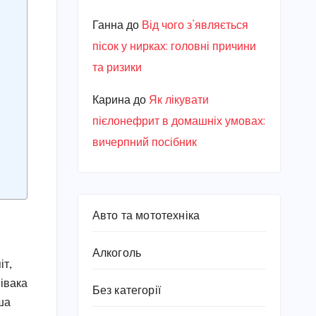
Ганна
до
Від чого з’являється
пісок у нирках: головні причини
та ризики
Карина
до
Як лікувати
пієлонефрит в домашніх умовах:
вичерпний посібник
Авто та мототехніка
Алкоголь
іт,
півака
Без категорії
ша