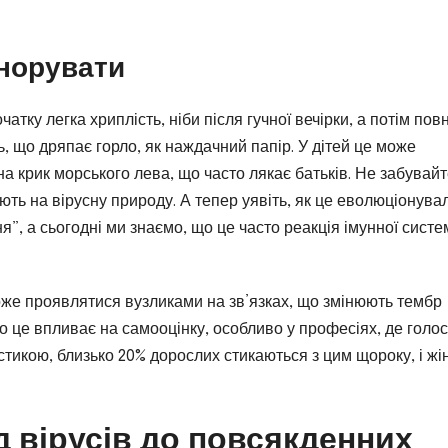
гнорувати
тку легка хриплість, ніби після гучної вечірки, а потім пов
ь, що дряпає горло, як наждачний папір. У дітей це може
 крик морського лева, що часто лякає батьків. Не забувайт
ують на вірусну природу. А тепер уявіть, як це еволюціонувал
”, а сьогодні ми знаємо, що це часто реакція імунної систе
оже проявлятися вузликами на зв’язках, що змінюють тембр
о це впливає на самооцінку, особливо у професіях, де голос
истикою, близько 20% дорослих стикаються з цим щороку, і жі
д вірусів до повсякденних