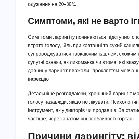
одужання на 20-30%.
Симптоми, які не варто і
Симптоми ларингіту починаються підступно: споча
втрата голосу, біль при ковтанні та сухий кашел
супроводжуватися гавкаючим кашлем, схожим на
супутні ознаки, як лихоманка чи втома, які вказ
давнину ларингіт вважали “прокляттям мовчання
інфекцію.
Детальніше розглядаючи, хронічний ларингіт м
голосу назавжди, якщо не лікувати. Психологічн
інструмент, як у дикторів чи продавців. За стат
частіше, через анатомічні особливості гортані.
Причини ларингіту: ві