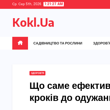
Skip
Ср. Сер 5th, 2026
1:21:28 AM
to
Kokl.Ua
content
САДІВНИЦТВО ТА РОСЛИНИ
ЗДОРОВ’
ЗДОРОВ'Я
Що саме ефективн
кроків до одужан