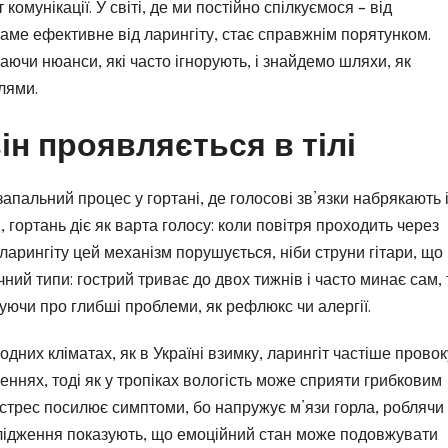
комунікації. У світі, де ми постійно спілкуємося – від
 саме ефективне від ларингіту, стає справжнім порятунком.
ючи нюанси, які часто ігнорують, і знайдемо шляхи, як
лями.
він проявляється в тілі
запальний процес у гортані, де голосові зв’язки набрякають 
 гортань діє як варта голосу: коли повітря проходить через
 ларингіту цей механізм порушується, ніби струни гітари, що
чний типи: гострий триває до двох тижнів і часто минає сам, 
уючи про глибші проблеми, як рефлюкс чи алергії.
одних кліматах, як в Україні взимку, ларингіт частіше прово
ннях, тоді як у тропіках вологість може сприяти грибковим
: стрес посилює симптоми, бо напружує м’язи горла, роблячи
слідження показують, що емоційний стан може подовжувати