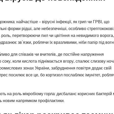
ожника: найчастіше – вірусні інфекції, як грип чи ГРВІ, що
ьні форми рідші, але небезпечніші, особливо стрептококові,
ь роль, перетворюючи пил чи цвітіння на невидимого ворога
дразнює зв’язки, роблячи їх вразливими, ніби папір під вогн
иво для співаків чи вчителів, де постійне напруження
соку, коли кислота піднімається вгору, спалює слизову ноч
промислових зонах України, забруднення повітря додає свій
рес посилює все це, бо кортизол послаблює імунітет, робля
ують на роль мікробіому горла: дисбаланс корисних бактерій
ть новим напрямком профілактики.