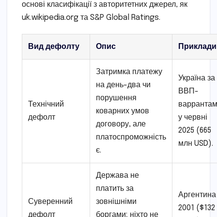
основі класифікації з авторитетних джерел, як
uk.wikipedia.org та S&P Global Ratings.
Вид дефолту
Опис
Приклади
Затримка платежу
Україна за
на день-два чи
ВВП-
порушення
Технічний
варранта
коварних умов
дефолт
у червні
договору, але
2025 (665
платоспроможність
млн USD).
є.
Держава не
платить за
Аргентина
Суверенний
зовнішніми
2001 ($132
дефолт
боргами; ніхто не