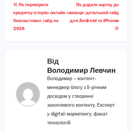
Навігація
Як перевірити
Як додати картку до
кредитну історію онлайн
гаманця: детальний гайд
записів
безкоштовно: гайд на
для Android та iPhone
2026
Від
Володимир Левчин
Володимир — контент-
менеджер блогу з 5-річним
досвідом у створенні
захопливого контенту. Експерт
у digital-маркетингу, фанат
технологій.