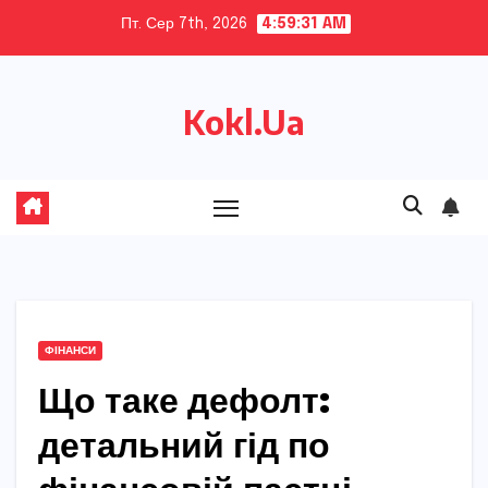
Skip
Пт. Сер 7th, 2026
4:59:32 AM
to
content
Kokl.Ua
ФІНАНСИ
Що таке дефолт:
детальний гід по