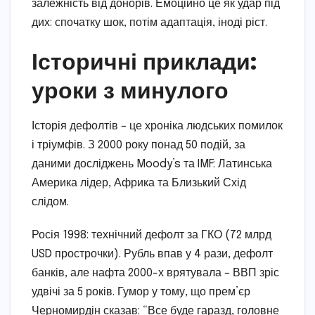
залежність від донорів. Емоційно це як удар під
дих: спочатку шок, потім адаптація, іноді ріст.
Історичні приклади:
уроки з минулого
Історія дефолтів – це хроніка людських помилок
і тріумфів. З 2000 року понад 50 подій, за
даними досліджень Moody’s та IMF: Латинська
Америка лідер, Африка та Близький Схід
слідом.
Росія 1998: технічний дефолт за ГКО (72 млрд
USD прострочки). Рубль впав у 4 рази, дефолт
банків, але нафта 2000-х врятувала – ВВП зріс
удвічі за 5 років. Гумор у тому, що прем’єр
Черномирдін сказав: “Все буде гаразд, головне