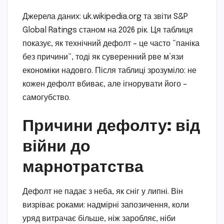
Джерела даних: uk.wikipedia.org та звіти S&P
Global Ratings станом на 2026 рік. Ця таблиця
показує, як технічний дефолт – це часто “паніка
без причини”, тоді як суверенний рве м’язи
економіки надовго. Після таблиці зрозуміло: не
кожен дефолт вбиває, але ігнорувати його –
самогубство.
Причини дефолту: від
війни до
марнотратства
Дефолт не падає з неба, як сніг у липні. Він
визріває роками: надмірні запозичення, коли
уряд витрачає більше, ніж заробляє, ніби