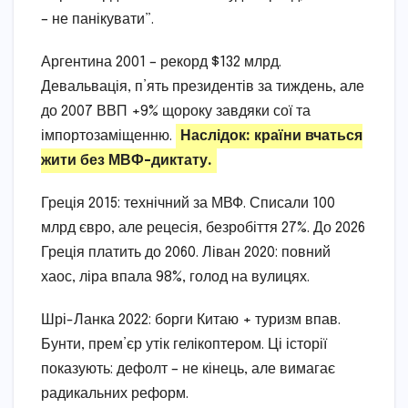
– не панікувати”.
Аргентина 2001 – рекорд $132 млрд.
Девальвація, п’ять президентів за тиждень, але
до 2007 ВВП +9% щороку завдяки сої та
імпортозаміщенню.
Наслідок: країни вчаться
жити без МВФ-диктату.
Греція 2015: технічний за МВФ. Списали 100
млрд євро, але рецесія, безробіття 27%. До 2026
Греція платить до 2060. Ліван 2020: повний
хаос, ліра впала 98%, голод на вулицях.
Шрі-Ланка 2022: борги Китаю + туризм впав.
Бунти, прем’єр утік гелікоптером. Ці історії
показують: дефолт – не кінець, але вимагає
радикальних реформ.