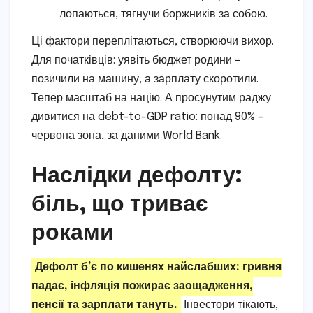
лопаються, тягнучи боржників за собою.
Ці фактори переплітаються, створюючи вихор.
Для початківців: уявіть бюджет родини –
позичили на машину, а зарплату скоротили.
Тепер масштаб на націю. А просунутим раджу
дивитися на debt-to-GDP ratio: понад 90% –
червона зона, за даними World Bank.
Наслідки дефолту:
біль, що триває
роками
Дефолт б’є по кишенях найслабших: гривня
падає, інфляція пожирає заощадження,
пенсії та зарплати тануть.
Інвестори тікають,