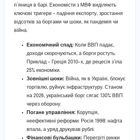
п’яниця в барі. Економісти з МВФ виділяють
ключові тригери – падіння експорту, зростання
відсотків за боргами чи шоки, як пандемія чи
війна.
Економічний спад:
Коли ВВП падає,
доходи скорочуються, а борги ростуть.
Приклад – Греція 2010-х, де рецесія з’їла
25% економіки.
Зовнішні шоки:
Війна, як в Україні, блокує
торгівлю, руйнує інфраструктуру. Станом
на 2026, український борг сягає 130% ВВП
через оборону.
Погане управління:
Корупція,
неефективні реформи. Росія 1998: нафта
впала, а уряд друкував рублі.
Фінансові бульбашки:
Перегріті ринки