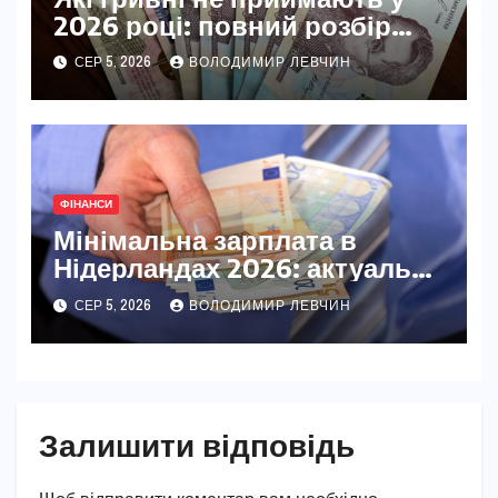
2026 році: повний розбір
недійсних банкнот
СЕР 5, 2026
ВОЛОДИМИР ЛЕВЧИН
ФІНАНСИ
Мінімальна зарплата в
Нідерландах 2026: актуальні
ставки та повний розбір
СЕР 5, 2026
ВОЛОДИМИР ЛЕВЧИН
Залишити відповідь