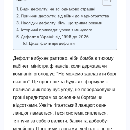
Види дефолту: не всі однаково страшні
Причини дефолту: від війни до марнотратства
Наслідки дефолту: біль, що триває роками
Історичні приклади: уроки з минулого
Дефолт в Україні: від 1998 до 2026
Цікаві факти про дефолти
Дефолт вибухає раптово, ніби бомба в тихому
кабінеті міністра фінансів, коли держава чи
компанія оголошує: “Не можемо заплатити борг
вчасно”. Це простіше за будь-які формули –
позичальник порушує угоду, не перераховуючи
гроші кредиторам за основним боргом чи
відсотками. Уявіть гігантський ланцюг: один
ланцюг ламається, і вся система сиплеться,
тягнучи за собою валюти, банки та добробут
мільйонів. Простими словами, дефолт – це не